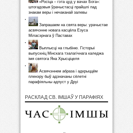
«Росіца – гэта цуд у вачах Бога»:
штогадовыя ўрачыстасці прайшлі пад
знакам веры і нечаканай залевы
Запрашаем на свята веры: урачыстае
асвячэнне новага касцёла Езуса
Міласэрнага ў Паставах
Выплысці на глыбіню. Гісторыі
выпускніц Мінскага тэалагічнага каледжа
імя святога Яна Хрысціцеля
Асвячэннем абраза і адкрыццём
пленэру быў адзначаны сёлетні
парафіяльны адпуст у Друі
РАСКЛАД СВ. ІМШАЎ У ПАРАФІЯХ