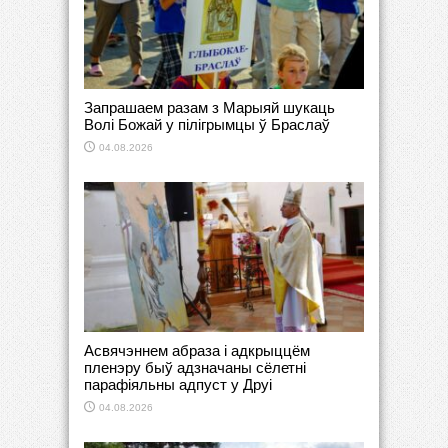
Запрашаем разам з Марыяй шукаць
Волі Божай у пілігрымцы ў Браслаў
04.08.2026
Асвячэннем абраза і адкрыццём
пленэру быў адзначаны сёлетні
парафіяльны адпуст у Друі
04.08.2026