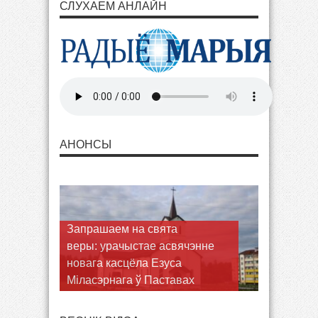
СЛУХАЕМ АНЛАЙН
АНОНСЫ
Запрашаем на свята
веры: урачыстае асвячэнне
новага касцёла Езуса
Міласэрнага ў Паставах