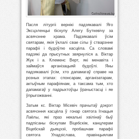
Пасля літургіі вернікі падзякавалі Яго
Эксцэленцыі біскупу Алегу Буткевічу за
асвячэнне храма. Падзякавалі ўсім
святарам, якія ўклалі свае сілы ў стварэнне
парафіі і будоўлю касцёла. Са словамі
падзякі да прысутных звярнуліся а. Віктар
Жук і а. Клеменс Верт, які менавіта і
займаўся арганізацыяй будоўлі. Яны
падзякавалі ўсім, хто дапамагаў справе на
розных этапах: спонсарам, арганізатарам,
актыўным парафіянам, а таксама тым, хто
дапамагаў у падрыхтоўцы ўрачыстасці і яе
ўпрыгожванні.
Затым кс. Віктар Місевіч прачытаў дэкрэт
асвячэння касцёла ў гонар святога Ігнацыя
Лаёлы, які праз некалькі хвілінаў быў
падпісаны біскупам Віцебскім, канцлерам
Віцебскай дыяцэзіі, пробашчам парафіі
святога Уладзіслава, правінцыялам