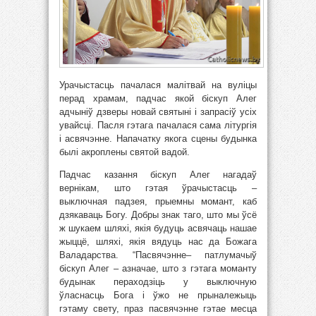
Урачыстасць пачалася малітвай на вуліцы
перад храмам, падчас якой біскуп Алег
адчыніў дзверы новай святыні і запрасіў усіх
увайсці. Пасля гэтага пачалася сама літургія
і асвячэнне. Напачатку якога сцены будынка
былі акроплены святой вадой.
Падчас казання біскуп Алег нагадаў
вернікам, што гэтая ўрачыстасць –
выключная падзея, прыемны момант, каб
дзякаваць Богу. Добры знак таго, што мы ўсё
ж шукаем шляхі, якія будуць асвячаць нашае
жыццё, шляхі, якія вядуць нас да Божага
Валадарства. “Пасвячэнне– патлумачыў
біскуп Алег – азначае, што з гэтага моманту
будынак пераходзіць у выключную
ўласнасць Бога і ўжо не прыналежыць
гэтаму свету, праз пасвячэнне гэтае месца