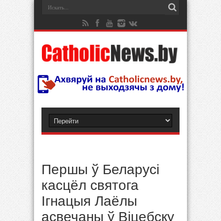
Першы ў Беларусі
касцёл святога
Ігнацыя Лаёлы
асвечаны ў Віцебску