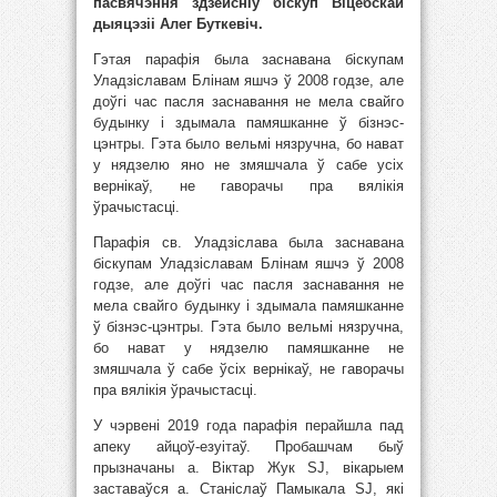
пасвячэння здзейсніў біскуп Віцебскай
дыяцэзіі Алег Буткевіч.
Гэтая парафія была заснавана біскупам
Уладзіславам Блінам яшчэ ў 2008 годзе, але
доўгі час пасля заснавання не мела свайго
будынку і здымала памяшканне ў бізнэс-
цэнтры. Гэта было вельмі нязручна, бо нават
у нядзелю яно не змяшчала ў сабе усіх
вернікаў, не гаворачы пра вялікія
ўрачыстасці.
Парафія св. Уладзіслава была заснавана
біскупам Уладзіславам Блінам яшчэ ў 2008
годзе, але доўгі час пасля заснавання не
мела свайго будынку і здымала памяшканне
ў бізнэс-цэнтры. Гэта было вельмі нязручна,
бо нават у нядзелю памяшканне не
змяшчала ў сабе ўсіх вернікаў, не гаворачы
пра вялікія ўрачыстасці.
У чэрвені 2019 года парафія перайшла пад
апеку айцоў-езуітаў. Пробашчам быў
прызначаны а. Віктар Жук SJ, вікарыем
заставаўся а. Станіслаў Памыкала SJ, які