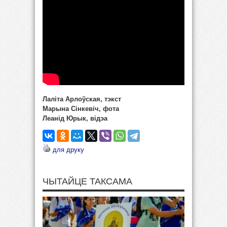
Лаліта Арлоўская, тэкст
Марына Сінкевіч, фота
Леанід Юрык, відэа
для друку
ЧЫТАЙЦЕ ТАКСАМА