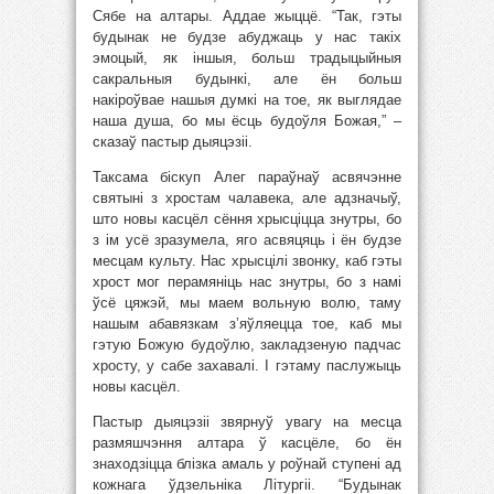
Сябе на алтары. Аддае жыццё. “Так, гэты
будынак не будзе абуджаць у нас такіх
эмоцый, як іншыя, больш традыцыйныя
сакральныя будынкі, але ён больш
накіроўвае нашыя думкі на тое, як выглядае
наша душа, бо мы ёсць будоўля Божая,” –
сказаў пастыр дыяцэзіі.
Таксама біскуп Алег параўнаў асвячэнне
святыні з хростам чалавека, але адзначыў,
што новы касцёл сёння хрысціцца знутры, бо
з ім усё зразумела, яго асвяцяць і ён будзе
месцам культу. Нас хрысцілі звонку, каб гэты
хрост мог перамяніць нас знутры, бо з намі
ўсё цяжэй, мы маем вольную волю, таму
нашым абавязкам з’яўляецца тое, каб мы
гэтую Божую будоўлю, закладзеную падчас
хросту, у сабе захавалі. І гэтаму паслужыць
новы касцёл.
Пастыр дыяцэзіі звярнуў увагу на месца
размяшчэння алтара ў касцёле, бо ён
знаходзіцца блізка амаль у роўнай ступені ад
кожнага ўдзельніка Літургіі. “Будынак