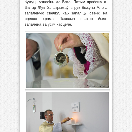
будуць узносіць да Бога. Потым пробашч а.
Віктар Жук SJ атрымаў з рук біскупа Алега
запаленую свечку, каб запаліць свечкі на
сценах храма. Таксама святло было
запалена ва ўсім касцёле.