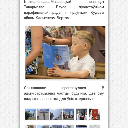
Вялікапольска-Мазавецкай правінцыі
Таварыства Езуса, прадстаўніком
парафіяльнай рады і кіраўніком будовы
айцом Клеменсам Вертам.
Святкаванне працягнулася ў
адміністрацыйнай частцы будынка, дзе быў
падрыхтаваны стол для ўсіх жадаючых.