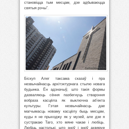
становіцца тым месцам, дзе адбываюцца
святыя рэчы”.
Біскуп Алег таксама сказаў і пра
незвычайнасць архітэктурнага стылю новага
будынка. Ён адзначыў, што такія формы
дазваляюць сёння пазбегнуць стварэння
вобраза касцёла як выключна аб’екта
культуры. Гэтая незвычайнасць дае
магчымасць новаму касцёлу быць месцам,
куды я не прыходжу як у музей, але дзе я
сустракаю Таго, хто мяне чакае і любіць.
Любіць настолькі, што зноў і зноў ахвяруе