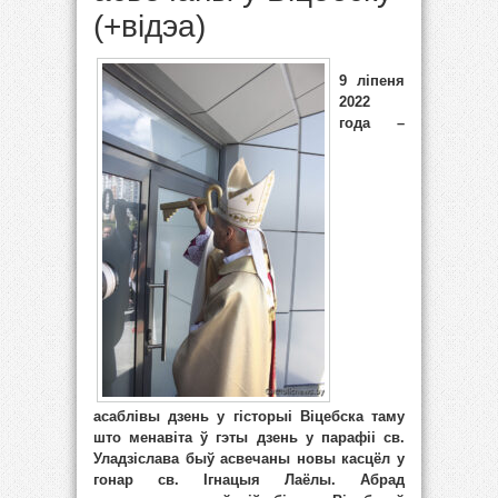
(+відэа)
9 ліпеня
2022
года –
асаблівы дзень у гісторыі Віцебска таму
што менавіта ў гэты дзень у парафіі св.
Уладзіслава быў асвечаны новы касцёл у
гонар св. Ігнацыя Лаёлы. Абрад