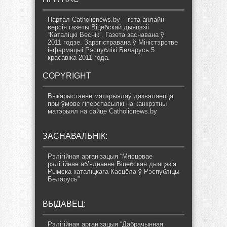
Партал Catholicnews.by – гэта анлайн-
версія газеты Віцебскай дыяцэзіі
“Каталіцкі Веснік”. Газета заснавана ў
2011 годзе. Зарэгістравана ў Міністэрстве
інфармацыі Рэспублікі Беларусь 5
красавіка 2011 года.
COPYRIGHT
Выкарыстанне матэрыялаў дазваляецца
пры ўмове гіперспасылкі на канкрэтны
матэрыял на сайце Catholicnews.by
ЗАСНАВАЛЬНІК:
Рэлігійная арганізацыя “Мясцовае
рэлігійнае аб’яднанне Віцебская дыяцэзія
Рымска-каталіцкага Касцёла ў Рэспубліцы
Беларусь”
ВЫДАВЕЦ:
Рэлігійная арганізацыя “Дабрачынная