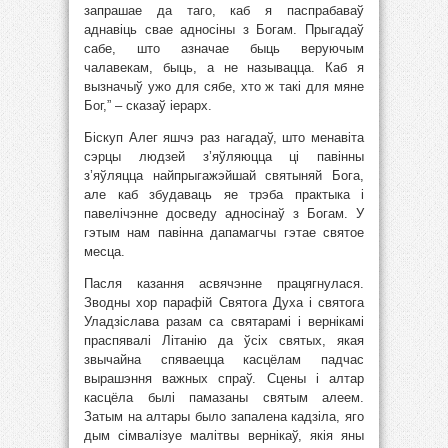
запрашае да таго, каб я паспрабаваў
аднавіць свае адносіны з Богам. Прыгадаў
сабе, што азначае быць веруючым
чалавекам, быць, а не называцца. Каб я
вызначыў ужо для сябе, хто ж такі для мяне
Бог,” – сказаў іерарх.
Біскуп Алег яшчэ раз нагадаў, што менавіта
сэрцы людзей з’яўляюцца ці павінны
з’яўляцца найпрыгажэйшай святыняй Бога,
але каб збудаваць яе трэба практыка і
павелічэнне досведу адносінаў з Богам. У
гэтым нам павінна дапамагчы гэтае святое
месца.
Пасля казання асвячэнне працягнулася.
Зводны хор парафій Святога Духа і святога
Уладзіслава разам са святарамі і вернікамі
праспявалі Літанію да ўсіх святых, якая
звычайна спяваецца касцёлам падчас
вырашэння важных спраў. Сцены і алтар
касцёла былі памазаны святым алеем.
Затым на алтары было запалена кадзіла, яго
дым сімвалізуе малітвы вернікаў, якія яны