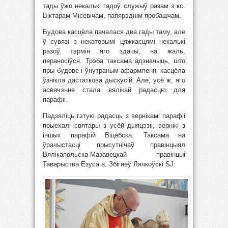
тады ўжо некалькі гадоў служыў разам з кс.
Віктарам Місевічам, папярэднім пробашчам.
Будова касцёла пачалася два гады таму, але
ў сувязі з некаторымі цяжкасцямі некалькі
разоў тэрмін яго здачы, на жаль,
пераносіўся. Трэба таксама адзначыць, што
пры будове і ўнутраным афармленні касцёла
ўзнікла дастаткова дыскусій. Але, усё ж, яго
асвячэнне стала вялікай радасцю для
парафіі.
Падзяліць гэтую радасць з вернікамі парафіі
прыехалі святары з усёй дыяцэзіі, вернікі з
іншых парафій Віцебска. Таксама на
ўрачыстасці прысутнічаў правінцыял
Вялікапольска-Мазавецкай правінцыі
Таварыства Езуса а. Збігнеў Лячкоўскі SJ.