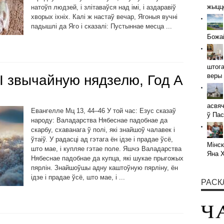
жыццё
натоўп людзей, і злітаваўся над імі, і аздаравіў
хворых іхніх. Калі ж настаў вечар, Ягоныя вучні
падышлі да Яго і сказалі: Пустыннае месца ...
Божай
штога
веры 
І звычайную нядзелю, Год А
асвяч
Евангелле Мц 13, 44–46 У той час: Езус сказаў
ў Пас
народу: Валадарства Нябеснае падобнае да
скарбу, схаванага ў полі, які знайшоў чалавек і
ўтаіў. У радасці ад гэтага ён ідзе і прадае ўсё,
Мінск
што мае, і купляе гэтае поле. Яшчэ Валадарства
Яна 
Нябеснае падобнае да купца, які шукае прыгожых
пярлін. Знайшоўшы адну каштоўную пярліну, ён
ідзе і прадае ўсё, што мае, і ...
РАСК