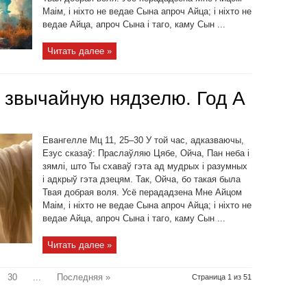
Маім, і ніхто не ведае Сына апроч Айца; і ніхто не
ведае Айца, апроч Сына і таго, каму Сын ...
Читать далее »
 звычайную нядзелю. Год А
Евангелле Мц 11, 25–30 У той час, адказваючы,
Езус сказаў: Праслаўляю Цябе, Ойча, Пан неба і
зямлі, што Ты схаваў гэта ад мудрых і разумных
і адкрыў гэта дзецям. Так, Ойча, бо такая была
Твая добрая воля. Усё перададзена Мне Айцом
Маім, і ніхто не ведае Сына апроч Айца; і ніхто не
ведае Айца, апроч Сына і таго, каму Сын ...
Читать далее »
30
...
Последняя »
Страница 1 из 51