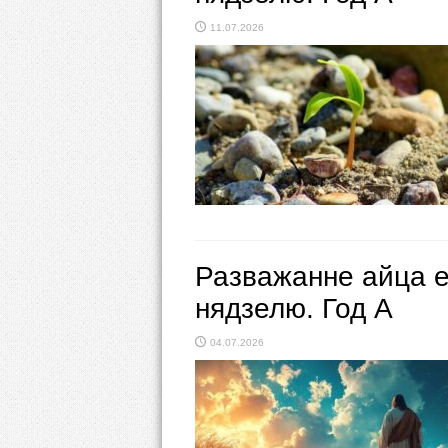
11.07.2026
Разважанне айца е
нядзелю. Год А
04.07.2026