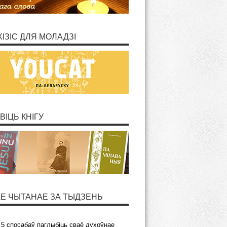
ХІЗІС ДЛЯ МОЛАДЗІ
ВІЦЬ КНІГУ
Е ЧЫТАНАЕ ЗА ТЫДЗЕНЬ
5 спосабаў паглыбіць сваё духоўнае