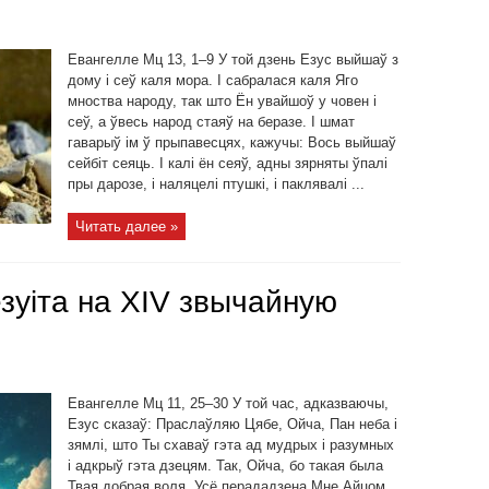
Евангелле Мц 13, 1–9 У той дзень Езус выйшаў з
дому і сеў каля мора. І сабралася каля Яго
мноства народу, так што Ён увайшоў у човен і
сеў, а ўвесь народ стаяў на беразе. І шмат
гаварыў ім ў прыпавесцях, кажучы: Вось выйшаў
сейбіт сеяць. І калі ён сеяў, адны зярняты ўпалі
пры дарозе, і наляцелі птушкі, і паклявалі ...
Читать далее »
зуіта на ХІV звычайную
Евангелле Мц 11, 25–30 У той час, адказваючы,
Езус сказаў: Праслаўляю Цябе, Ойча, Пан неба і
зямлі, што Ты схаваў гэта ад мудрых і разумных
і адкрыў гэта дзецям. Так, Ойча, бо такая была
Твая добрая воля. Усё перададзена Мне Айцом