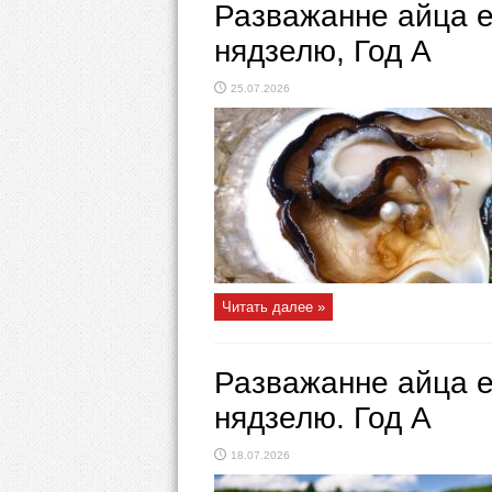
Разважанне айца е
нядзелю, Год А
25.07.2026
Читать далее »
Разважанне айца е
нядзелю. Год А
18.07.2026