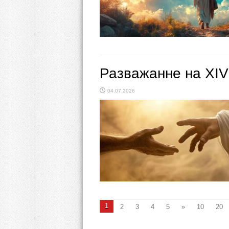
Разважанне на ХIV
04.07.2026
1
2
3
4
5
»
10
20