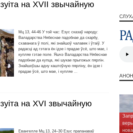
зуіта на ХVII звычайную
СЛУХ
Мц 13, 44-46 У той час: Езус сказаў народу:
Валадарства Нябеснае падобнае да скарбу,
схаванага ў полі, які знайшоў чалавек і ўтаіў. У
радасці ад гэтага ён ідзе і прадае ўсё, што мае, і
купляе гэтае поле. Яшчэ Валадарства Нябеснае
падобнае да купца, які шукае прыгожых пярлін.
Знайшоўшы адну каштоўную пярліну, ён ідзе і
прадае ўсё, што мае, і купляе ...
АНО
зуіта на ХVI звычайную
Запр
веры
нова
Евангелле Мц 13, 24–30 Езус прапанаваў