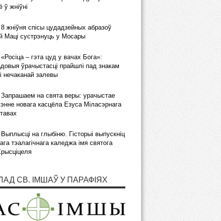
 ў жніўні
8 жніўня спісы цудадзейных абразоў
 Маці сустрэнуць у Мосары
«Росіца – гэта цуд у вачах Бога»:
довыя ўрачыстасці прайшлі пад знакам
і нечаканай залевы
Запрашаем на свята веры: урачыстае
энне новага касцёла Езуса Міласэрнага
тавах
Выплысці на глыбіню. Гісторыі выпускніц
ага тэалагічнага каледжа імя святога
Хрысціцеля
ЛАД СВ. ІМШАЎ У ПАРАФІЯХ