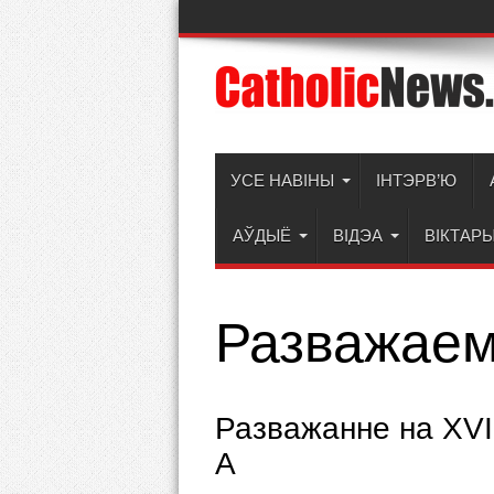
УСЕ НАВІНЫ
ІНТЭРВ’Ю
АЎДЫЁ
ВІДЭА
ВІКТАР
Разважаем
Разважанне на ХVІ
А