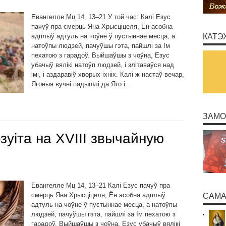
Евангелле Мц 14, 13–21 У той час: Калі Езус
пачуў пра смерць Яна Хрысціцеля, Ён асобна
адплыў адтуль на чоўне ў пустыннае месца, а
КАТЭ
натоўпы людзей, пачуўшы гэта, пайшлі за Ім
пехатою з гарадоў. Выйшаўшы з чоўна, Езус
убачыў вялікі натоўп людзей, і злітаваўся над
імі, і аздаравіў хворых іхніх. Калі ж настаў вечар,
Ягоныя вучні падышлі да Яго і ...
ЗАМО
зуіта на ХVІІІ звычайную
Евангелле Мц 14, 13–21 Калі Езус пачуў пра
смерць Яна Хрысціцеля, Ён асобна адплыў
САМА
адтуль на чоўне ў пустыннае месца, а натоўпы
людзей, пачуўшы гэта, пайшлі за Ім пехатою з
гарадоў. Выйшаўшы з чоўна, Езус убачыў вялікі