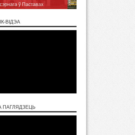
сэрнага ў Паставах
ІК-ВІДЭА
А ПАГЛЯДЗЕЦЬ