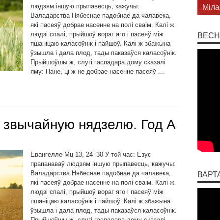
людзям іншую прыпавесць, кажучы:
Міла
Валадарства Нябеснае падобнае да чалавека,
які пасеяў добрае насенне на полі сваім. Калі ж
людзі спалі, прыйшоў вораг яго і пасеяў між
ВЕСН
пшаніцаю каласоўнік і пайшоў. Калі ж збажына
ўзышла і дала плод, тады паказаўся каласоўнік.
Прыйшоўшы ж, слугі гаспадара дому сказалі
яму: Пане, ці ж не добрае насенне пасеяў ...
 звычайную нядзелю. Год А
Евангелле Мц 13, 24–30 У той час: Езус
прапанаваў людзям іншую прыпавесць, кажучы:
Валадарства Нябеснае падобнае да чалавека,
ВАРТ
які пасеяў добрае насенне на полі сваім. Калі ж
людзі спалі, прыйшоў вораг яго і пасеяў між
пшаніцаю каласоўнік і пайшоў. Калі ж збажына
ўзышла і дала плод, тады паказаўся каласоўнік.
Прыйшоўшы ж, слугі гаспадара дому сказалі