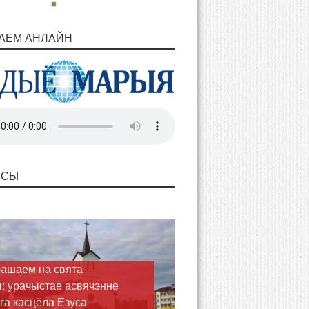
АЕМ АНЛАЙН
НСЫ
ашаем на свята
: урачыстае асвячэнне
га касцёла Езуса