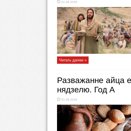
01.08.2026
Читать далее »
Разважанне айца е
нядзелю. Год А
01.08.2026