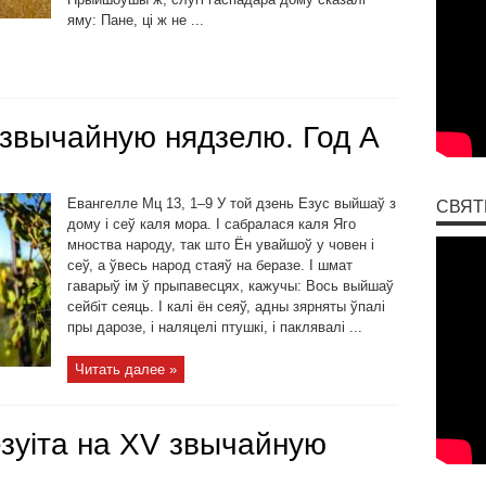
яму: Пане, ці ж не ...
звычайную нядзелю. Год А
Евангелле Мц 13, 1–9 У той дзень Езус выйшаў з
СВЯТ
дому і сеў каля мора. І сабралася каля Яго
мноства народу, так што Ён увайшоў у човен і
сеў, а ўвесь народ стаяў на беразе. І шмат
гаварыў ім ў прыпавесцях, кажучы: Вось выйшаў
сейбіт сеяць. І калі ён сеяў, адны зярняты ўпалі
пры дарозе, і наляцелі птушкі, і паклявалі ...
Читать далее »
зуіта на ХV звычайную