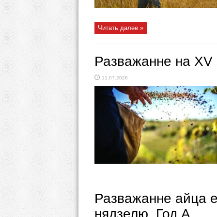
Читать далее »
Разважанне на ХV 
11.07.2026
Разважанне айца е
нядзелю. Год А