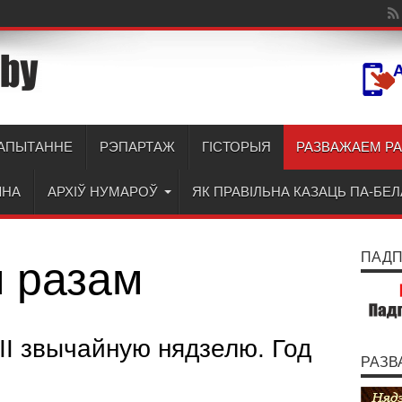
АПЫТАННЕ
РЭПАРТАЖ
ГІСТОРЫЯ
РАЗВАЖАЕМ Р
ЫНА
АРХІЎ НУМАРОЎ
ЯК ПРАВІЛЬНА КАЗАЦЬ ПА-БЕ
ПАДПІ
 разам
ІІ звычайную нядзелю. Год
РАЗВ