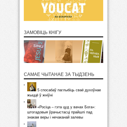
ЗАМОВІЦЬ КНІГУ
САМАЕ ЧЫТАНАЕ ЗА ТЫДЗЕНЬ
5 спосабаў паглыбіць сваё духоўнае
жыццё ў жніўні
«Росіца – гэта цуд у вачах Бога»:
штогадовыя ўрачыстасці прайшлі пад
знакам веры і нечаканай залевы