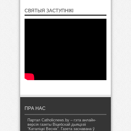
СВЯТЫЯ ЗАСТУПНІКІ
ПРА НАС
Партал Catholicnews.by – гэта анлайн-
версія газеты Віцебскай дыяцэзіі
“Каталіцкі Веснік”. Газета заснавана ў