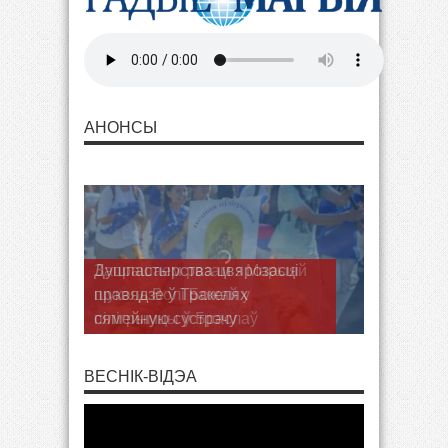
АНОНСЫ
Душпастырства цвярозасці
правядзе ў Тракелях
сямейную сустрэчу
ВЕСНІК-ВІДЭА