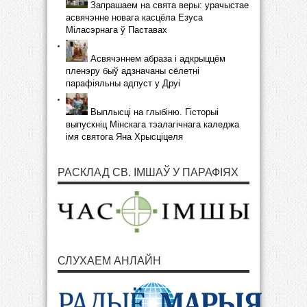
Запрашаем на свята веры: урачыстае
асвячэнне новага касцёла Езуса
Міласэрнага ў Паставах
Асвячэннем абраза і адкрыццём
пленэру быў адзначаны сёлетні
парафіяльны адпуст у Друі
Выплысці на глыбіню. Гісторыі
выпускніц Мінскага тэалагічнага каледжа
імя святога Яна Хрысціцеля
РАСКЛАД СВ. ІМШАЎ У ПАРАФІЯХ
СЛУХАЕМ АНЛАЙН