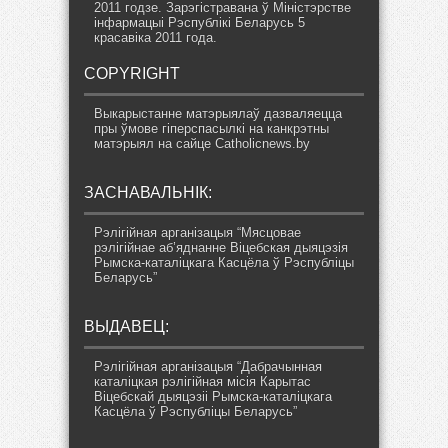
2011 годзе. Зарэгістравана ў Міністэрстве
інфармацыі Рэспублікі Беларусь 5
красавіка 2011 года.
COPYRIGHT
Выкарыстанне матэрыялаў дазваляецца
пры ўмове гіперспасылкі на канкрэтны
матэрыял на сайце Catholicnews.by
ЗАСНАВАЛЬНІК:
Рэлігійная арганізацыя “Мясцовае
рэлігійнае аб’яднанне Віцебская дыяцэзія
Рымска-каталіцкага Касцёла ў Рэспубліцы
Беларусь”
ВЫДАВЕЦ:
Рэлігійная арганізацыя “Дабрачынная
каталіцкая рэлігійная місія Карытас
Віцебскай дыяцэзіі Рымска-каталіцкага
Касцёла ў Рэспубліцы Беларусь”