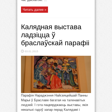
Читать далее »
Калядная выстава
ладзіцца ў
браслаўскай парафіі
03.01.2015
Парафія Нараджэння Найсвяцейшай Панны
Марыі ў Браславе багатая на таленавітых
людзей. І гэта пацвярджаюць выставы, якія
некалькі гадоў запар перад Калядамі і