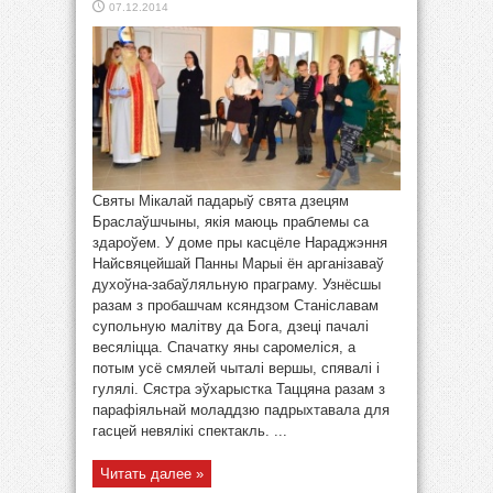
07.12.2014
Святы Мікалай падарыў свята дзецям
Браслаўшчыны, якія маюць праблемы са
здароўем. У доме пры касцёле Нараджэння
Найсвяцейшай Панны Марыі ён арганізаваў
духоўна-забаўляльную праграму. Узнёсшы
разам з пробашчам ксяндзом Станіславам
супольную малітву да Бога, дзеці пачалі
весяліцца. Спачатку яны саромеліся, а
потым усё смялей чыталі вершы, спявалі і
гулялі. Сястра эўхарыстка Таццяна разам з
парафіяльнай моладдзю падрыхтавала для
гасцей невялікі спектакль. ...
Читать далее »