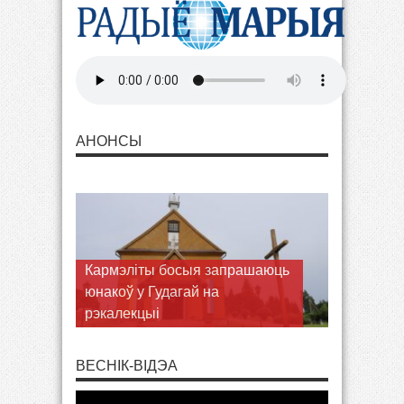
АНОНСЫ
Запрашаем разам з Марыяй
шукаць Волі Божай у
пілігрымцы ў Браслаў
ВЕСНІК-ВІДЭА