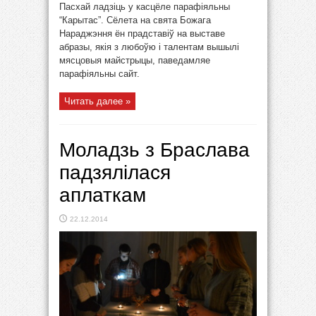
Пасхай ладзіць у касцёле парафіяльны
“Карытас”. Сёлета на свята Божага
Нараджэння ён прадставіў на выставе
абразы, якія з любоўю і талентам вышылі
мясцовыя майстрыцы, паведамляе
парафіяльны сайт.
Читать далее »
Моладзь з Браслава
падзялілася
аплаткам
22.12.2014