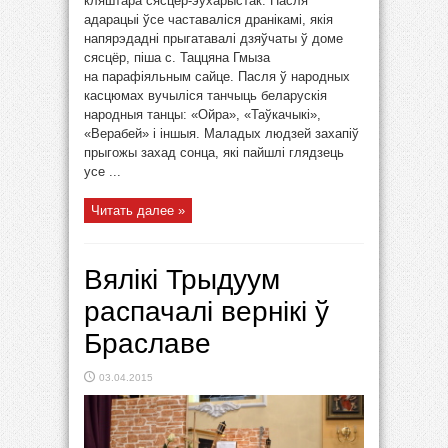
кляштара сясцёр-эўхарыстак. Пасля
адарацыі ўсе частаваліся дранікамі, якія
напярэдадні прыгатавалі дзяўчаты ў доме
сясцёр, піша с. Таццяна Гмыза
на парафіяльным сайце. Пасля ў народных
касцюмах вучыліся танчыць беларускія
народныя танцы: «Ойра», «Таўкачыкі»,
«Верабей» і іншыя. Маладых людзей захапіў
прыгожы захад сонца, які пайшлі глядзець
усе ...
Читать далее »
Вялікі Трыдуум
распачалі вернікі ў
Браславе
03.04.2015