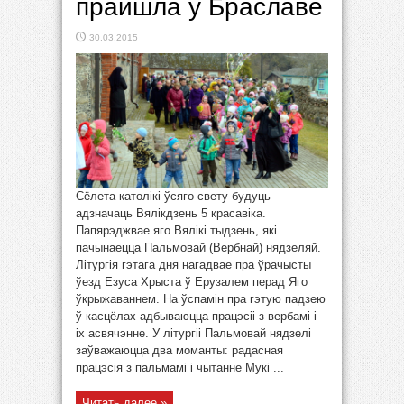
прайшла ў Браславе
30.03.2015
Сёлета католікі ўсяго свету будуць
адзначаць Вялікдзень 5 красавіка.
Папярэджвае яго Вялікі тыдзень, які
пачынаецца Пальмовай (Вербнай) нядзеляй.
Літyргія гэтага дня нагадвае пра ўрачысты
ўезд Езуса Хрыста ў Ерузалем перад Яго
ўкрыжаваннем. На ўспамін пра гэтую падзею
ў касцёлах адбываюцца працэсіі з вербамі і
іх асвячэнне. У літургіі Пальмовай нядзелі
заўважаюцца два моманты: радасная
працэсія з пальмамі і чытанне Мукі ...
Читать далее »