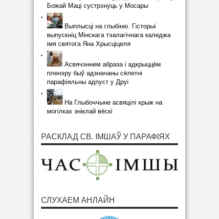
Божай Маці сустрэнуць у Мосары
Выплысці на глыбіню. Гісторыі
выпускніц Мінскага тэалагічнага каледжа
імя святога Яна Хрысціцеля
Асвячэннем абраза і адкрыццём
пленэру быў адзначаны сёлетні
парафіяльны адпуст у Друі
На Глыбоччыне асвяцілі крыж на
могілках зніклай вёскі
РАСКЛАД СВ. ІМШАЎ У ПАРАФІЯХ
СЛУХАЕМ АНЛАЙН