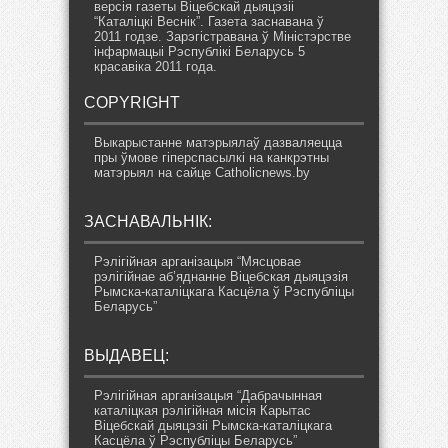
версія газеты Віцебскай дыяцэзіі
“Каталіцкі Веснік”. Газета заснавана ў
2011 годзе. Зарэгістравана ў Міністэрстве
інфармацыі Рэспублікі Беларусь 5
красавіка 2011 года.
COPYRIGHT
Выкарыстанне матэрыялаў дазваляецца
пры ўмове гіперспасылкі на канкрэтны
матэрыял на сайце Catholicnews.by
ЗАСНАВАЛЬНІК:
Рэлігійная арганізацыя “Мясцовае
рэлігійнае аб’яднанне Віцебская дыяцэзія
Рымска-каталіцкага Касцёла ў Рэспубліцы
Беларусь”
ВЫДАВЕЦ:
Рэлігійная арганізацыя “Дабрачынная
каталіцкая рэлігійная місія Карытас
Віцебскай дыяцэзіі Рымска-каталіцкага
Касцёла ў Рэспубліцы Беларусь”