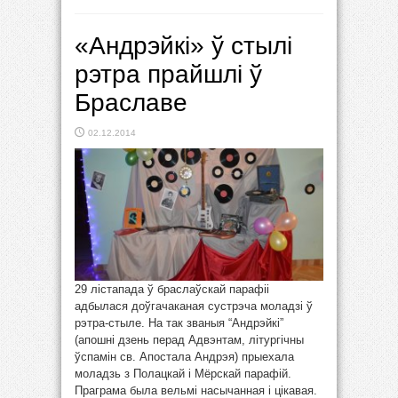
«Андрэйкі» ў стылі
рэтра прайшлі ў
Браславе
02.12.2014
29 лістапада ў браслаўскай парафіі
адбылася доўгачаканая сустрэча моладзі ў
рэтра-стыле. На так званыя “Андрэйкі”
(апошні дзень перад Адвэнтам, літургічны
ўспамін св. Апостала Андрэя) прыехала
моладзь з Полацкай і Мёрскай парафій.
Праграма была вельмі насычанная і цікавая.