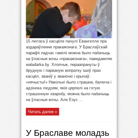
15 лютага ў касцёле пачулі Евангелле пра
аздараўленне пракажонага. У Браслаўскай
парафіі падчас гаміліі можна было пабачыць
на ўласныя вочы «пракажонага», паведамляе
waladarka.by. Хлопчык, пераапрануты ў
брудную і парваную вопратку ішоў праз
касцёл, званіў у званочкі і крычаў:
«нячысты!» Наколькі было страшна, балюча і
адзінока людзям, якія цярпелі на гэтую
страшэнную хваробу, можна было пабачыць
на ўласныя вочы. Але Езус ...
Читать далее »
У Браславе моладзь