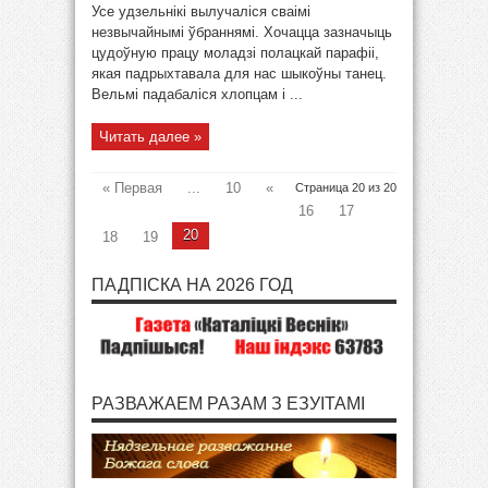
Усе удзельнікі вылучаліся сваімі
незвычайнымі ўбраннямі. Хочацца зазначыць
цудоўную працу моладзі полацкай парафіі,
якая падрыхтавала для нас шыкоўны танец.
Вельмі падабаліся хлопцам і ...
Читать далее »
« Первая
...
10
«
Страница 20 из 20
16
17
20
18
19
ПАДПІСКА НА 2026 ГОД
РАЗВАЖАЕМ РАЗАМ З ЕЗУІТАМІ