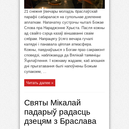
21 снежня ўвечары моладзь браслаўскай
парафіі сабаралася на супольнае дзяленне
аплаткам. Напачатку сустрэчы чыталі Божае
Слова пра Нараджэнне Хрыста. Пасля кожны
ад свайго сэрца казаў віншаванні сваім
сябрам. Напрацягу ўсяго вечара гучалі
калядкі і панавала цёплая атмасфера.
Кожны, паяднаўшыся з Богам праз сакрамэнт
споведзі, набліжаецца да Вялікай таямніцы
Ўцелаўлення. І кожнаму жадаем, каб апошнія
дні прыгатавання былі напоўнены Божым
супакоем, ...
Читать далее »
Святы Мікалай
падарыў радасць
дзецям з Браслава