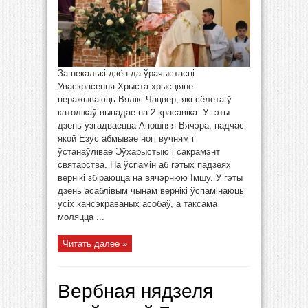
За некалькі дзён да ўрачыстасці
Уваскрасення Хрыста хрысціяне
перажываюць Вялікі Чацвер, які сёлета ў
католікаў выпадае на 2 красавіка. У гэты
дзень узгадваецца Апошняя Вячэра, падчас
якой Езус абмывае ногі вучням і
ўстанаўлівае Эўхарыстыю і сакрамэнт
святарства. На ўспамін аб гэтых падзеях
вернікі збіраюцца на вячэрнюю Імшу. У гэты
дзень асаблівым чынам вернікі ўспамінаюць
усіх кансэкраваных асобаў, а таксама
моляцца ...
Читать далее »
Вербная нядзеля