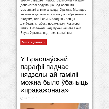
шляху стваралі глыбокі малітоўны настрой,
дапамагалі задумацца над апошнімі
момантамі зямнога жыцця Хрыста. Моладзь
не толькі дапамагала маліцца сабраўшымся
людзям, але і самі маладыя хлопцы і
дзяўчаты глыбока перажывалі Крыжовы
шлях. Разважалі над мукай нашага Пана
Езуса Хрыста, над тым, колькі мы ...
Читать далее »
У Браслаўскай
парафіі падчас
нядзельнай гаміліі
можна было ўбачыць
«пракажонага»
16.02.2015