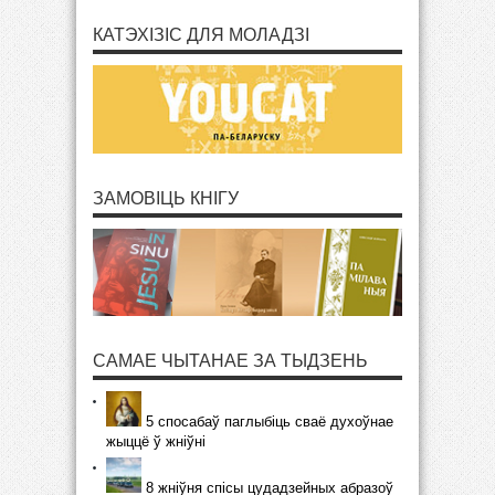
КАТЭХІЗІС ДЛЯ МОЛАДЗІ
ЗАМОВІЦЬ КНІГУ
САМАЕ ЧЫТАНАЕ ЗА ТЫДЗЕНЬ
5 спосабаў паглыбіць сваё духоўнае
жыццё ў жніўні
8 жніўня спісы цудадзейных абразоў