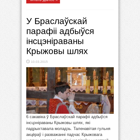
У Браслаўскай
парафіі адбыўся
інсцэніраваны
Крыжовы шлях
10.03.2015
6 сакавіка ў Браслаўскай парафіі адбыўся
інсцэніраваны Крыжовы шлях, які
падрыхтавала моладзь. Таленавітая гульня
акцёраў і разважанні падчас Крыжовага