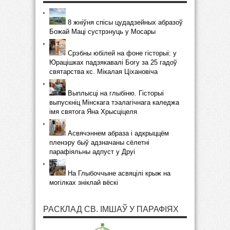
8 жніўня спісы цудадзейных абразоў
Божай Маці сустрэнуць у Мосары
Срэбны юбілей на фоне гісторыі: у
Юрацішках падзякавалі Богу за 25 гадоў
святарства кс. Мікалая Ціхановіча
Выплысці на глыбіню. Гісторыі
выпускніц Мінскага тэалагічнага каледжа
імя святога Яна Хрысціцеля
Асвячэннем абраза і адкрыццём
пленэру быў адзначаны сёлетні
парафіяльны адпуст у Друі
На Глыбоччыне асвяцілі крыж на
могілках зніклай вёскі
РАСКЛАД СВ. ІМШАЎ У ПАРАФІЯХ