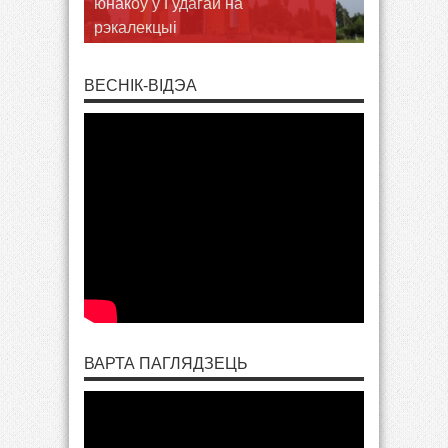
шукаць Волі Божай у
пілігрымцы ў Браслаў
ВЕСНІК-ВІДЭА
ВАРТА ПАГЛЯДЗЕЦЬ