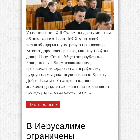
У пасланні на LXIII Сусветны дзень малітвы
аб пакліканнях Папа Леў XIV заклікаў
вернікаў адкрыць унутраную прыгажосць
Божага дару праз цішыню, малітву і поўны
давер Пану. Святы Айцец звярнуўся да
Касцёла з глыбокім разважаннем,
прысвечаным «дарозе па-сапраўднаму
цудоўнага жыцця», якую паказвае Хрыстус –
Добры Пастыр. У цэнтры паслання
знаходзіцца ідэя паклікання не як знешняга
прымусу ці гатовай схемы, а як ...
Читать далее »
В Иерусалиме
ограничены