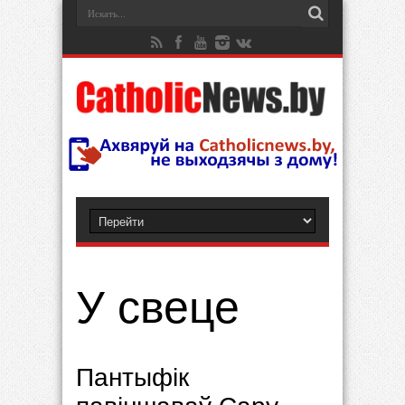
У свеце
Пантыфік