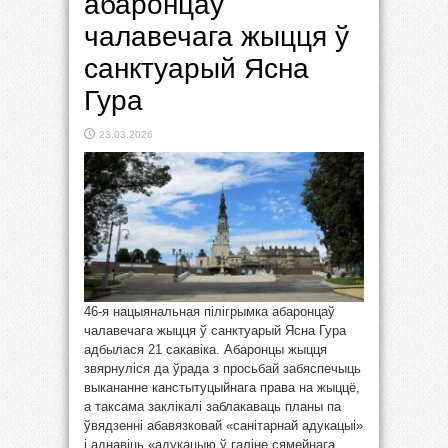
абаронцаў
чалавечага жыцця ў
санктуарый Ясна
Гура
23.03.2026
46-я нацыянальная пілігрымка абаронцаў
чалавечага жыцця ў санктуарый Ясна Гура
адбылася 21 сакавіка. Абаронцы жыцця
звярнуліся да ўрада з просьбай забяспечыць
выкананне канстытуцыйнага права на жыццё,
а таксама заклікалі заблакаваць планы па
ўвядзенні абавязковай «санітарнай адукацыі»
і аднавіць «адукацыю ў галіне сямейнага