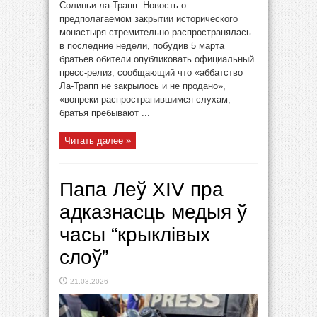
Солиньи-ла-Трапп. Новость о
предполагаемом закрытии исторического
монастыря стремительно распространялась
в последние недели, побудив 5 марта
братьев обители опубликовать официальный
пресс-релиз, сообщающий что «аббатство
Ла-Трапп не закрылось и не продано»,
«вопреки распространившимся слухам,
братья пребывают ...
Читать далее »
Папа Леў XIV пра
адказнасць медыя ў
часы “крыклівых
слоў”
21.03.2026