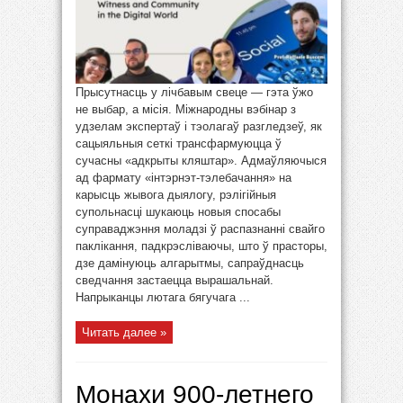
Прысутнасць у лічбавым свеце — гэта ўжо
не выбар, а місія. Міжнародны вэбінар з
удзелам экспертаў і тэолагаў разгледзеў, як
сацыяльныя сеткі трансфармуюцца ў
сучасны «адкрыты кляштар». Адмаўляючыся
ад фармату «інтэрнэт-тэлебачання» на
карысць жывога дыялогу, рэлігійныя
супольнасці шукаюць новыя спосабы
суправаджэння моладзі ў распазнанні свайго
паклікання, падкрэсліваючы, што ў прасторы,
дзе дамінуюць алгарытмы, сапраўднасць
сведчання застаецца вырашальнай.
Напрыканцы лютага бягучага ...
Читать далее »
Монахи 900-летнего