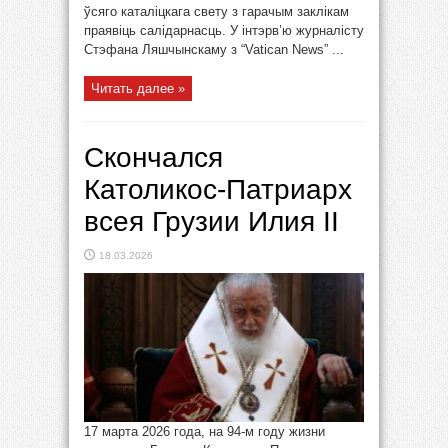
ўсяго каталіцкага свету з гарачым заклікам
праявіць салідарнасць. У інтэрв’ю журналісту
Стэфана Ляшчынскаму з “Vatican News” ...
Читать далее »
Скончался
Католикос-Патриарх
всея Грузии Илия II
18.03.2026
17 марта 2026 года, на 94-м году жизни