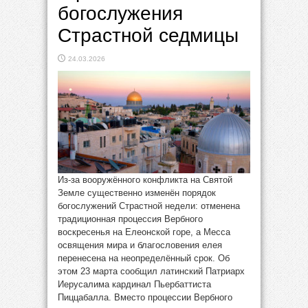
богослужения
Страстной седмицы
24.03.2026
Из-за вооружённого конфликта на Святой
Земле существенно изменён порядок
богослужений Страстной недели: отменена
традиционная процессия Вербного
воскресенья на Елеонской горе, а Месса
освящения мира и благословения елея
перенесена на неопределённый срок. Об
этом 23 марта сообщил латинский Патриарх
Иерусалима кардинал Пьербаттиста
Пиццабалла. Вместо процессии Вербного