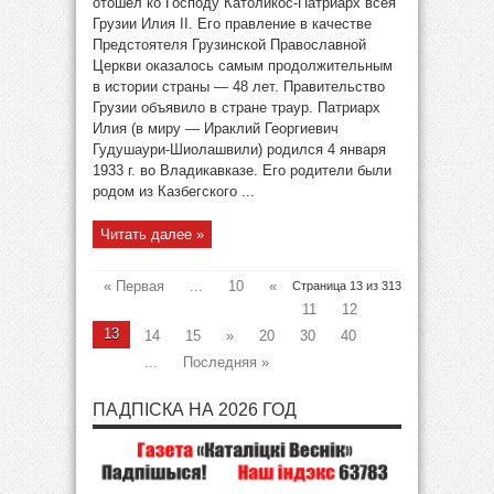
отошел ко Господу Католикос-Патриарх всея
Грузии Илия II. Его правление в качестве
Предстоятеля Грузинской Православной
Церкви оказалось самым продолжительным
в истории страны — 48 лет. Правительство
Грузии объявило в стране траур. Патриарх
Илия (в миру — Ираклий Георгиевич
Гудушаури-Шиолашвили) родился 4 января
1933 г. во Владикавказе. Его родители были
родом из Казбегского ...
Читать далее »
« Первая
...
10
«
Страница 13 из 313
11
12
13
14
15
»
20
30
40
...
Последняя »
ПАДПІСКА НА 2026 ГОД