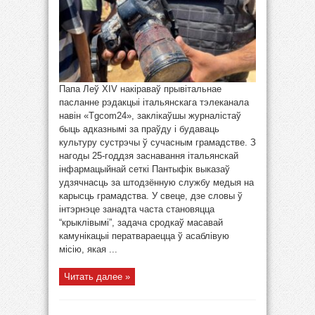
Папа Леў XIV накіраваў прывітальнае
пасланне рэдакцыі італьянскага тэлеканала
навін «Tgcom24», заклікаўшы журналістаў
быць адказнымі за праўду і будаваць
культуру сустрэчы ў сучасным грамадстве. З
нагоды 25-годдзя заснавання італьянскай
інфармацыйнай сеткі Пантыфік выказаў
удзячнасць за штодзённую службу медыя на
карысць грамадства. У свеце, дзе словы ў
інтэрнэце занадта часта становяцца
“крыклівымі”, задача сродкаў масавай
камунікацыі ператвараецца ў асаблівую
місію, якая ...
Читать далее »