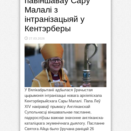
павіншаваў Сару
Малалі з
інтранізацыяй у
Кентэрберы
27.03.2026
У Вялікабрытаніі адбылася ўрачыстая
цырымонія інтранізацыі новага архіепіскапа
Кентэрберыйскага Сары Малалі. Папа Леў
XIV накіраваў прымасу Англіканскай
Супольнасці віншавальнае пасланне,
падкрэсліўшы важнае значэнне англіканска-
каталіцкага экуменічнага дыялогу. Пасланне
Святога Айца было ўручана раніцай 26