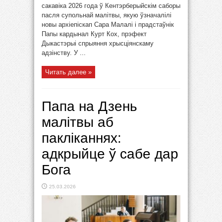
сакавіка 2026 года ў Кентэрберыйскім саборы
пасля супольнай малітвы, якую ўзначалілі
новы архіепіскап Сара Малалі і прадстаўнік
Папы кардынал Курт Кох, прэфект
Дыкастэрыі спрыяння хрысціянскаму
адзінству. У ...
Читать далее »
Папа на Дзень
малітвы аб
пакліканнях:
адкрыйце ў сабе дар
Бога
25.03.2026