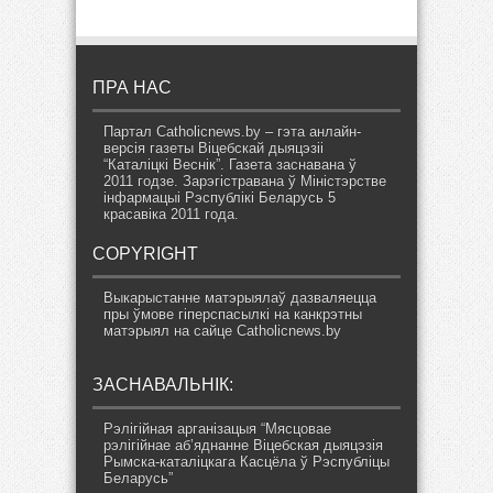
ПРА НАС
Партал Catholicnews.by – гэта анлайн-
версія газеты Віцебскай дыяцэзіі
“Каталіцкі Веснік”. Газета заснавана ў
2011 годзе. Зарэгістравана ў Міністэрстве
інфармацыі Рэспублікі Беларусь 5
красавіка 2011 года.
COPYRIGHT
Выкарыстанне матэрыялаў дазваляецца
пры ўмове гіперспасылкі на канкрэтны
матэрыял на сайце Catholicnews.by
ЗАСНАВАЛЬНІК:
Рэлігійная арганізацыя “Мясцовае
рэлігійнае аб’яднанне Віцебская дыяцэзія
Рымска-каталіцкага Касцёла ў Рэспубліцы
Беларусь”