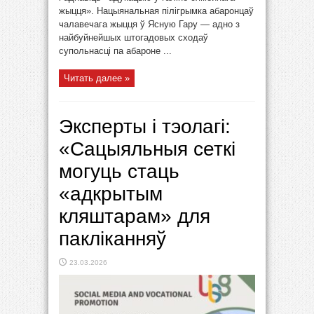
жыцця». Нацыянальная пілігрымка абаронцаў
чалавечага жыцця ў Ясную Гару — адно з
найбуйнейшых штогадовых сходаў
супольнасці па абароне ...
Читать далее »
Эксперты і тэолагі:
«Сацыяльныя сеткі
могуць стаць
«адкрытым
кляштарам» для
пакліканняў
23.03.2026