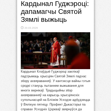
Кардынал Гуджэроці:
дапамагчы Святой
Зямлі выжыць
20.03.2026
Кардынал Клаўдыё Гуджэроці заклікаў
падтрымаць хрысціян Святой Зямлі падчас
збору ахвяраванняў. У кантэксце вайны гэтыя
сродкі стануць пытаннем выжывання для
многіх вернікаў. Традыцыйны збор
ахвяраванняў на карысць хрысціянскіх
супольнасцей на Блізкім Усходзе адбудзецца
ў Вялікую пятніцу. Прэфект Дыкастэрыі па
справах Усходніх Цэркваў звярнуўся да