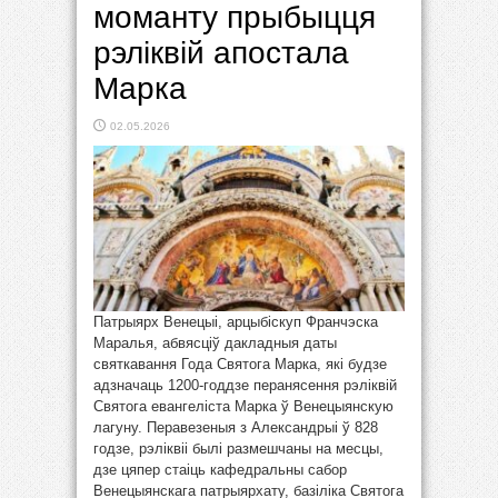
моманту прыбыцця
рэліквій апостала
Марка
02.05.2026
Патрыярх Венецыі, арцыбіскуп Франчэска
Маралья, абвясціў дакладныя даты
святкавання Года Святога Марка, які будзе
адзначаць 1200-годдзе перанясення рэліквій
Святога евангеліста Марка ў Венецыянскую
лагуну. Перавезеныя з Александрыі ў 828
годзе, рэліквіі былі размешчаны на месцы,
дзе цяпер стаіць кафедральны сабор
Венецыянскага патрыярхату, базіліка Святога