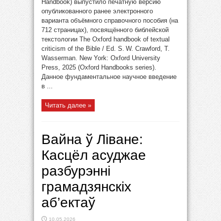
Handbook) выпустило печатную версию
опубликованного ранее электронного
варианта объёмного справочного пособия (на
712 страницах), посвящённого библейской
текстологии The Oxford handbook of textual
criticism of the Bible / Ed. S. W. Crawford, T.
Wasserman. New York: Oxford University
Press, 2025 (Oxford Handbooks series).
Данное фундаментальное научное введение
в ...
Читать далее »
Вайна ў Ліване:
Касцёл асуджае
разбурэнні
грамадзянскіх
аб’ектаў
10.05.2026