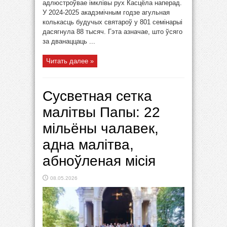
адлюстроўвае імклівы рух Касцёла наперад.
У 2024-2025 акадэмічным годзе агульная
колькасць будучых святароў у 801 семінарыі
дасягнула 88 тысяч. Гэта азначае, што ўсяго
за дванаццаць ...
Читать далее »
Сусветная сетка
малітвы Папы: 22
мільёны чалавек,
адна малітва,
абноўленая місія
08.05.2026