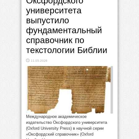
Оксфордского
университета
выпустило
фундаментальный
справочник по
текстологии Библии
11.05.2026
Международное академическое
издательство Оксфордского университета
(Oxford University Press) в научной серии
«Оксфордский справочник» (Oxford