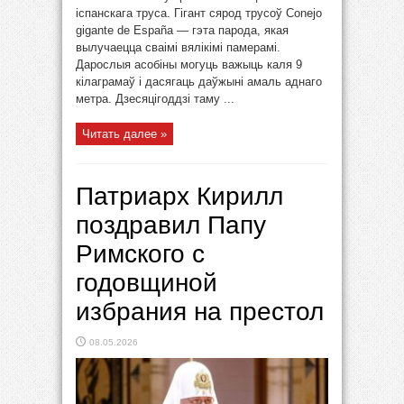
іспанскага труса. Гігант сярод трусоў Conejo
gigante de España — гэта парода, якая
вылучаецца сваімі вялікімі памерамі.
Дарослыя асобіны могуць важыць каля 9
кілаграмаў і дасягаць даўжыні амаль аднаго
метра. Дзесяцігоддзі таму ...
Читать далее »
Патриарх Кирилл
поздравил Папу
Римского с
годовщиной
избрания на престол
08.05.2026