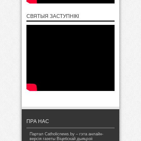
СВЯТЫЯ ЗАСТУПНІКІ
ПРА НАС
Партал Catholicnews.by – гэта анлайн-
версія газеты Віцебскай дыяцэзіі