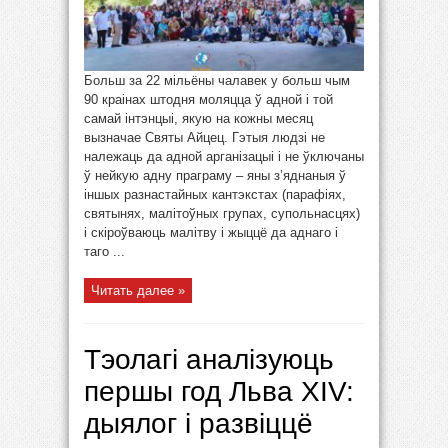
Больш за 22 мільёны чалавек у больш чым
90 краінах штодня моляцца ў адной і той
самай інтэнцыі, якую на кожны месяц
вызначае Святы Айцец. Гэтыя людзі не
належаць да адной арганізацыі і не ўключаны
ў нейкую адну праграму – яны з’яднаныя ў
іншых разнастайных кантэкстах (парафіях,
святынях, малітоўных групах, супольнасцях)
і скіроўваюць малітву і жыццё да аднаго і
таго ...
Читать далее »
Тэолагі аналізуюць
першы год Льва XIV:
дыялог і развіццё