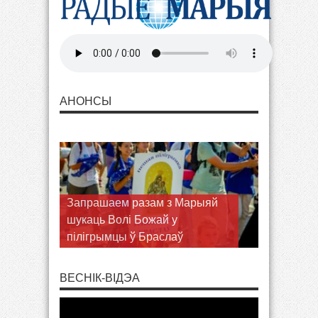
АНОНСЫ
Запрашаем разам з Марыяй
шукаць Волі Божай у
пілігрымцы ў Браслаў
ВЕСНІК-ВІДЭА