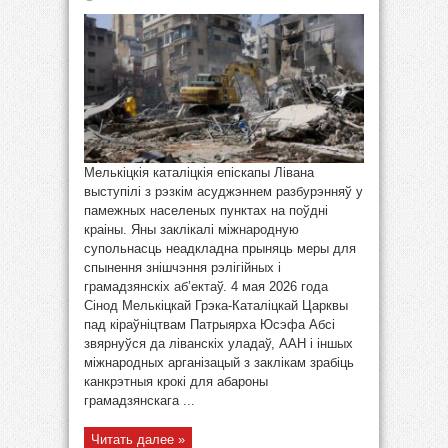
Мелькіцкія каталіцкія епіскапы Лівана
выступілі з рэзкім асуджэннем разбурэнняў у
памежных населеных пунктах на поўдні
краіны. Яны заклікалі міжнародную
супольнасць неадкладна прыняць меры для
спынення знішчэння рэлігійных і
грамадзянскіх аб’ектаў. 4 мая 2026 года
Сінод Мелькіцкай Грэка-Каталіцкай Царквы
пад кіраўніцтвам Патрыярха Юсэфа Абсі
звярнуўся да ліванскіх уладаў, ААН і іншых
міжнародных арганізацый з заклікам зрабіць
канкрэтныя крокі для абароны
грамадзянскага ...
Читать далее »