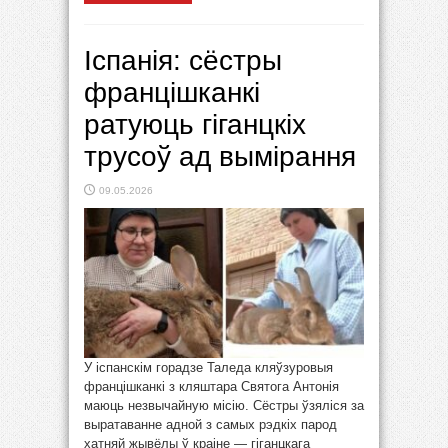
Іспанія: сёстры
францішканкі
ратуюць гіганцкіх
трусоў ад вымірання
09.05.2026
У іспанскім горадзе Таледа кляўзуровыя
францішканкі з кляштара Святога Антонія
маюць незвычайную місію. Сёстры ўзяліся за
выратаванне адной з самых рэдкіх парод
хатняй жывёлы ў краіне — гіганцкага