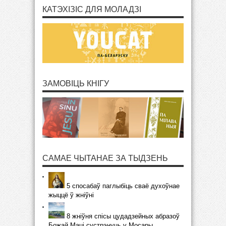
КАТЭХІЗІС ДЛЯ МОЛАДЗІ
ЗАМОВІЦЬ КНІГУ
САМАЕ ЧЫТАНАЕ ЗА ТЫДЗЕНЬ
5 спосабаў паглыбіць сваё духоўнае
жыццё ў жніўні
8 жніўня спісы цудадзейных абразоў
Божай Маці сустрэнуць у Мосары