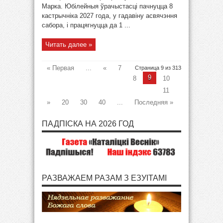
Марка. Юбілейныя ўрачыстасці пачнуцца 8
кастрычніка 2027 года, у гадавіну асвячэння
сабора, і працягнуцца да 1 ...
Читать далее »
« Первая
...
«
7
Страница 9 из 313
9
8
10
11
»
20
30
40
...
Последняя »
ПАДПІСКА НА 2026 ГОД
РАЗВАЖАЕМ РАЗАМ З ЕЗУІТАМІ