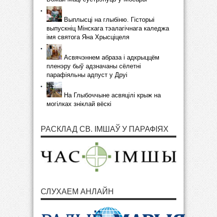
Выплысці на глыбіню. Гісторыі
выпускніц Мінскага тэалагічнага каледжа
імя святога Яна Хрысціцеля
Асвячэннем абраза і адкрыццём
пленэру быў адзначаны сёлетні
парафіяльны адпуст у Друі
На Глыбоччыне асвяцілі крыж на
могілках зніклай вёскі
РАСКЛАД СВ. ІМШАЎ У ПАРАФІЯХ
СЛУХАЕМ АНЛАЙН