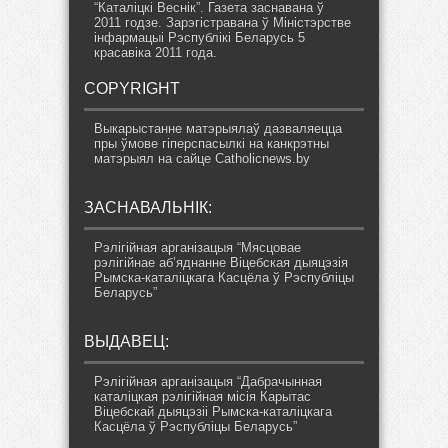
“Каталіцкі Веснік”. Газета заснавана ў
2011 годзе. Зарэгістравана ў Міністэрстве
інфармацыі Рэспублікі Беларусь 5
красавіка 2011 года.
COPYRIGHT
Выкарыстанне матэрыялаў дазваляецца
пры ўмове гіперспасылкі на канкрэтны
матэрыял на сайце Catholicnews.by
ЗАСНАВАЛЬНІК:
Рэлігійная арганізацыя “Мясцовае
рэлігійнае аб’яднанне Віцебская дыяцэзія
Рымска-каталіцкага Касцёла ў Рэспубліцы
Беларусь”
ВЫДАВЕЦ:
Рэлігійная арганізацыя “Дабрачынная
каталіцкая рэлігійная місія Карытас
Віцебскай дыяцэзіі Рымска-каталіцкага
Касцёла ў Рэспубліцы Беларусь”