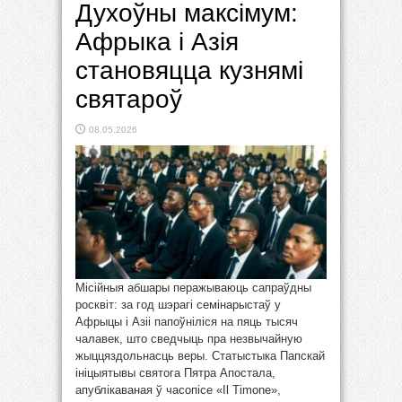
Духоўны максімум:
Афрыка і Азія
становяцца кузнямі
святароў
08.05.2026
Місійныя абшары перажываюць сапраўдны
росквіт: за год шэрагі семінарыстаў у
Афрыцы і Азіі папоўніліся на пяць тысяч
чалавек, што сведчыць пра незвычайную
жыццяздольнасць веры. Статыстыка Папскай
ініцыятывы святога Пятра Апостала,
апублікаваная ў часопісе «Il Timone»,