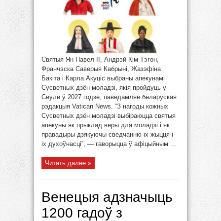
Святыя Ян Павел ІІ, Андрэй Кім Тэгон,
Франчэска Саверыя Кабрыні, Жазэфіна
Бакіта і Карла Акуціс выбраны апекунамі
Сусветных дзён моладзі, якія пройдуць у
Сеуле ў 2027 годзе, паведамляе беларуская
рэдакцыя Vatican News. “З нагоды кожных
Сусветных дзён моладзі выбіраюцца святыя
апекуны як прыклад веры для моладзі і як
правадыры дзякуючы сведчанню іх жыцця і
іх духоўнасці”, — гаворыцца ў афіцыйным ...
Читать далее »
Венецыя адзначыць
1200 гадоў з