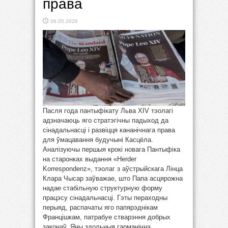
права
06.05.2026
Пасля года пантыфікату Льва XIV тэолагі
адзначаюць яго стратэгічны падыход да
сінадальнасці і развіцця кананічнага права
для ўмацавання будучыні Касцёла.
Аналізуючы першыя крокі новага Пантыфіка
на старонках выдання «Herder
Korrespondenz», тэолаг з аўстрыйскага Лінца
Клара Чысар заўважае, што Папа асцярожна
надае стабільную структурную форму
працэсу сінадальнасці. Гэты пераходны
перыяд, распачаты яго папярэднікам
Францішкам, патрабуе стварэння добрых
законаў. Яны здольныя гарманічна ...