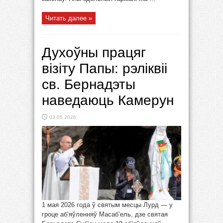
Читать далее »
Духоўны працяг
візіту Папы: рэліквіі
св. Бернадэты
наведаюць Камерун
03.05.2026
1 мая 2026 года ў святым месцы Лурд — у
гроце аб’яўленняў Масаб’ель, дзе святая