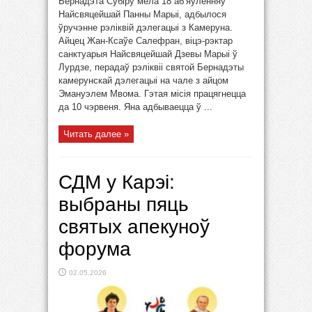
Бернадэта Субіру мела 18 аб’яўленняў
Найсвяцейшай Панны Марыі, адбылося
ўручэнне рэліквій дэлегацыі з Камеруна.
Айцец Жан-Ксаўе Салефран, віцэ-рэктар
санктуарыя Найсвяцейшай Дзевы Марыі ў
Лурдзе, перадаў рэліквіі святой Бернадэты
камерунскай дэлегацыі на чале з айцом
Эмануэлем Мвома. Гэтая місія працягнецца
да 10 чэрвеня. Яна адбываецца ў ...
Читать далее »
СДМ у Карэі:
выбраны пяць
святых апекуноў
форума
02.05.2026