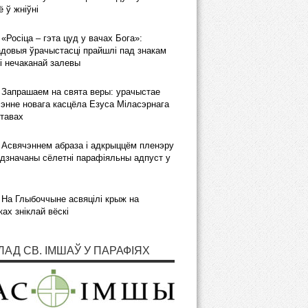
 ў жніўні
«Росіца – гэта цуд у вачах Бога»:
довыя ўрачыстасці прайшлі пад знакам
і нечаканай залевы
Запрашаем на свята веры: урачыстае
энне новага касцёла Езуса Міласэрнага
тавах
Асвячэннем абраза і адкрыццём пленэру
дзначаны сёлетні парафіяльны адпуст у
На Глыбоччыне асвяцілі крыж на
ках зніклай вёскі
ЛАД СВ. ІМШАЎ У ПАРАФІЯХ