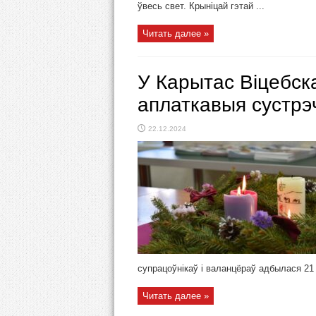
ўвесь свет. Крыніцай гэтай ...
Читать далее »
У Карытас Віцебска
аплаткавыя сустрэч
22.12.2024
супрацоўнікаў і валанцёраў адбылася 21 с
Читать далее »