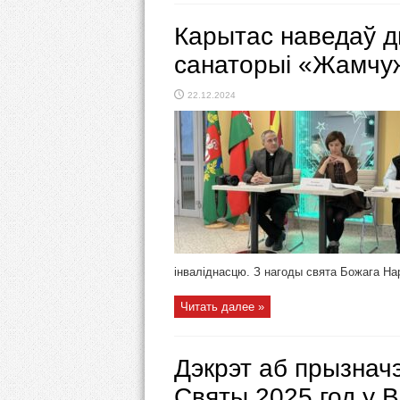
Карытас наведаў д
санаторыі «Жамчу
22.12.2024
інваліднасцю. З нагоды свята Божага Нар
Читать далее »
Дэкрэт аб прызнач
Святы 2025 год у В