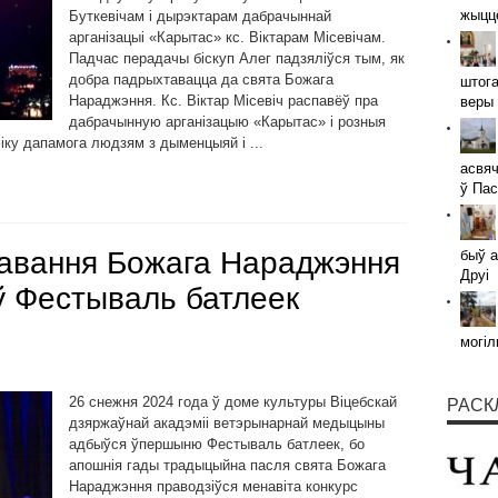
жыццё
Буткевічам і дырэктарам дабрачыннай
арганізацыі «Карытас» кс. Віктарам Місевічам.
Падчас перадачы біскуп Алег падзяліўся тым, як
добра падрыхтавацца да свята Божага
штога
Нараджэння. Кс. Віктар Місевіч распавёў пра
веры 
дабрачынную арганізацыю «Карытас» і розныя
ліку дапамога людзям з дыменцыяй і ...
асвяч
ў Пас
ткавання Божага Нараджэння
быў а
Друі
ў Фестываль батлеек
могіл
26 снежня 2024 года ў доме культуры Віцебскай
РАСК
дзяржаўнай акадэміі ветэрынарнай медыцыны
адбыўся ўпершыню Фестываль батлеек, бо
апошнія гады традыцыйна пасля свята Божага
Нараджэння праводзіўся менавіта конкурс