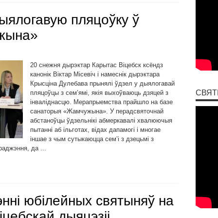
ыялогавую пляцоўку ў
жына»
20 снежня дырэктар Карытас Віцебск ксёндз
канонік Віктар Місевіч і намеснік дырэктара
Крысціна Дулебава прынялі ўдзел у дыялогавай
СВЯТ
пляцоўцы з сем’ямі, якія выхоўваюць дзяцей з
інваліднасцю. Мерапрыемства прайшло на базе
санаторыя «Жамчужына». У перадсвяточнай
абстаноўцы ўдзельнікі абмеркавалі хвалюючыя
пытанні аб ільготах, відах дапамогі і многае
іншае з чым сутыкаюцца сем’і з дзецьмі з
аджэння, да ...
энні юбілейных святыняў на
іцебскай дыяцэзіі