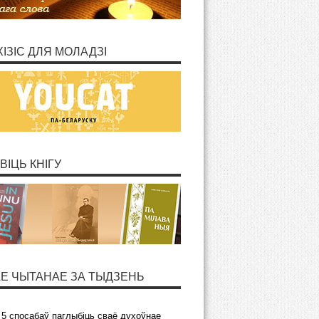
ХІЗІС ДЛЯ МОЛАДЗІ
ВІЦЬ КНІГУ
Е ЧЫТАНАЕ ЗА ТЫДЗЕНЬ
5 спосабаў паглыбіць сваё духоўнае