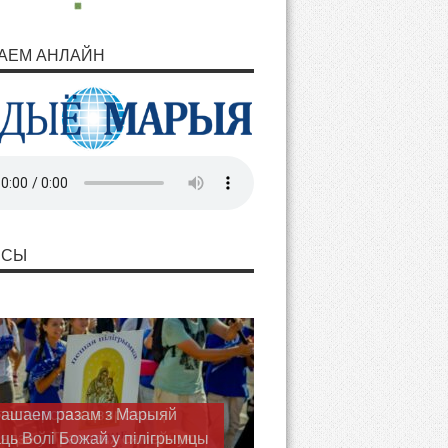
АЕМ АНЛАЙН
НСЫ
астырства цвярозасці
ядзе ў Тракелях сямейную