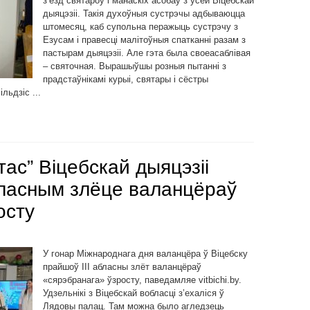
з’езд святароў і манаскіх асобаў з усёй Віцебскай
дыяцэзіі. Такія духоўныя сустрэчы адбываюцца
штомесяц, каб супольна перажыць сустрэчу з
Езусам і правесці малітоўныя спатканні разам з
пастырам дыяцэзіі. Але гэта была своеасаблівая
– святочная. Вырашыўшы розныя пытанні з
прадстаўнікамі курыі, святары і сёстры
льдзіс ...
тас” Віцебскай дыяцэзіі
бласным злёце валанцёраў
осту
У гонар Міжнароднага дня валанцёра ў Віцебску
прайшоў ІІІ абласны злёт валанцёраў
«сярэбранага» ўзросту, паведамляе vitbichi.by.
Удзельнікі з Віцебскай вобласці з’ехаліся ў
Лядовы палац. Там можна было агледзець