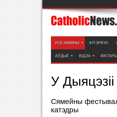
УСЕ НАВІНЫ
ІНТЭРВ’Ю
АЎДЫЁ
ВІДЭА
ВІКТАР
У Дыяцэзіі
Сямейны фестывал
катэдры