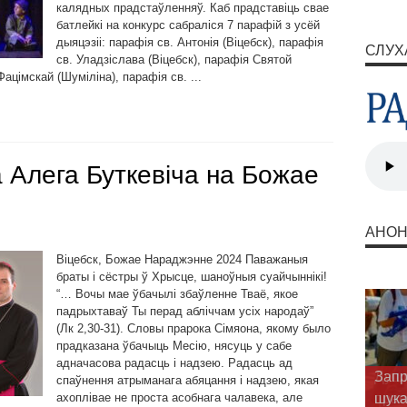
калядных прадстаўленняў. Каб прадставіць свае
батлейкі на конкурс сабраліся 7 парафій з усёй
дыяцэзіі: парафія св. Антонія (Віцебск), парафія
СЛУХ
св. Уладзіслава (Віцебск), парафія Святой
цімскай (Шуміліна), парафія св. ...
 Алега Буткевіча на Божае
АНО
Віцебск, Божае Нараджэнне 2024 Паважаныя
браты і сёстры ў Хрысце, шаноўныя суайчыннікі!
“… Вочы мае ўбачылі збаўленне Тваё, якое
падрыхтаваў Ты перад абліччам усіх народаў”
(Лк 2,30-31). Словы прарока Сімяона, якому было
прадказана ўбачыць Месію, нясуць у сабе
адначасова радасць і надзею. Радасць ад
Душп
спаўнення атрыманага абяцання і надзею, якая
ахоплівае не проста асобнага чалавека, але
прав