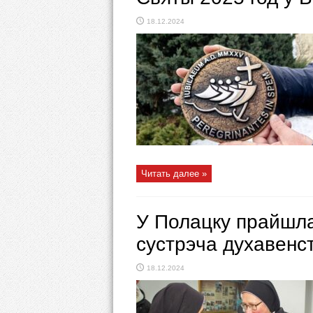
18.12.2024
Читать далее »
У Полацку прайшла
сустрэча духавенст
18.12.2024