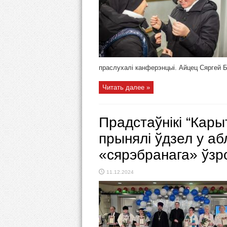
праслухалі канферэнцыі. Айцец Сяргей Бі
Читать далее »
Прадстаўнікі “Кары
прынялі ўдзел у а
«сярэбранага» ўзр
11.12.2024