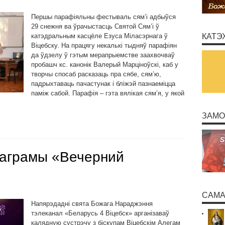
Першы парафіяльны фестываль сям’і адбыўся
29 снежня ва ўрачыстасць Святой Сям’і ў
катэдральным касцёле Езуса Міласэрнага ў
КАТЭ
Віцебску. На працягу некалькі тыдняў парафіян
да ўдзелу ў гэтым мерапрыемстве заахвочваў
пробашч кс. канонік Валерый Марціноўскі, каб у
творчы спосаб расказаць пра сябе, сям’ю,
падрыхтаваць пачастунак і бліжэй пазнаеміцца
паміж сабой. Парафія – гэта вялікая сям’я, у якой
ЗАМО
раграмы «Вечерний
САМА
Напярэдадні свята Божага Нараджэння
тэлеканал «Беларусь 4 Віцебск» арганізаваў
калядную сустрэчу з біскупам Віцебскім Алегам