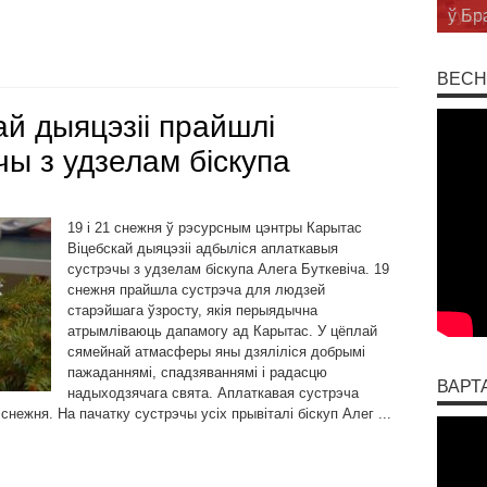
суст
ВЕСН
й дыяцэзіі прайшлі
ы з удзелам біскупа
19 і 21 снежня ў рэсурсным цэнтры Карытас
Віцебскай дыяцэзіі адбыліся аплаткавыя
сустрэчы з удзелам біскупа Алега Буткевіча. 19
снежня прайшла сустрэча для людзей
старэйшага ўзросту, якія перыядычна
атрымліваюць дапамогу ад Карытас. У цёплай
сямейнай атмасферы яны дзяліліся добрымі
пажаданнямі, спадзяваннямі і радасцю
ВАРТ
надыходзячага свята. Аплаткавая сустрэча
нежня. На пачатку сустрэчы усіх прывіталі біскуп Алег ...