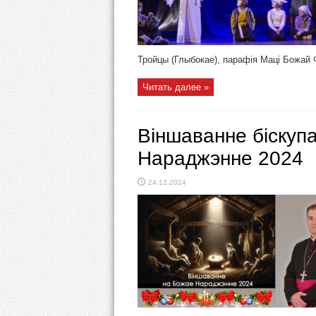
Тройцы (Глыбокае), парафія Маці Божай Фа
Читать далее »
Віншаванне біскупа
Нараджэнне 2024
24.12.2024