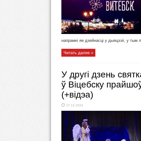
напрамкі яе дзейнасці у дыяцэзіі, у тым 
Читать далее »
У другі дзень свя
ў Віцебску прайшо
(+відэа)
27.12.2024