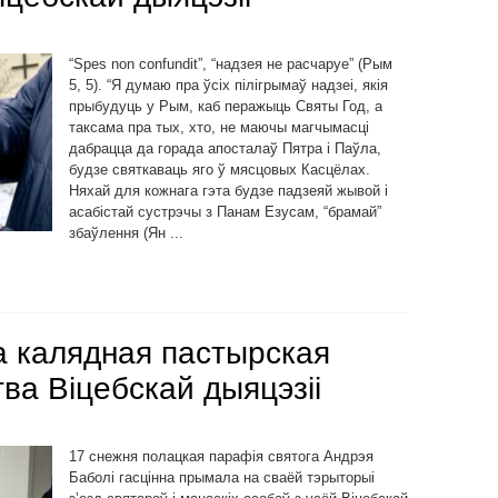
“Spes non confundit”, “надзея не расчаруе” (Рым
5, 5). “Я думаю пра ўсіх пілігрымаў надзеі, якія
прыбудуць у Рым, каб перажыць Святы Год, а
таксама пра тых, хто, не маючы магчымасці
дабрацца да горада апосталаў Пятра і Паўла,
будзе святкаваць яго ў мясцовых Касцёлах.
Няхай для кожнага гэта будзе падзеяй жывой і
асабістай сустрэчы з Панам Езусам, “брамай”
збаўлення (Ян ...
 калядная пастырская
ва Віцебскай дыяцэзіі
17 снежня полацкая парафія cвятога Андрэя
Баболі гасцінна прымала на сваёй тэрыторыі