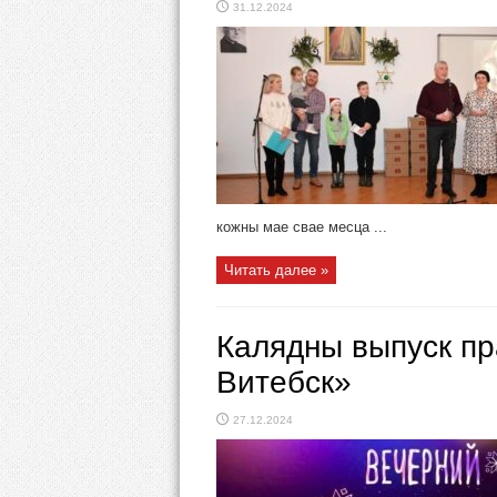
31.12.2024
кожны мае свае месца ...
Читать далее »
Калядны выпуск п
Витебск»
27.12.2024