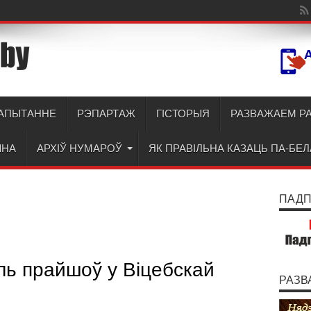
АПЫТАННЕ
РЭПАРТАЖ
ГІСТОРЫЯ
РАЗВАЖАЕМ Р
ЫНА
АРХІЎ НУМАРОЎ
ЯК ПРАВІЛЬНА КАЗАЦЬ ПА-БЕ
ПАДПІ
ь прайшоў у Віцебскай
РАЗВ