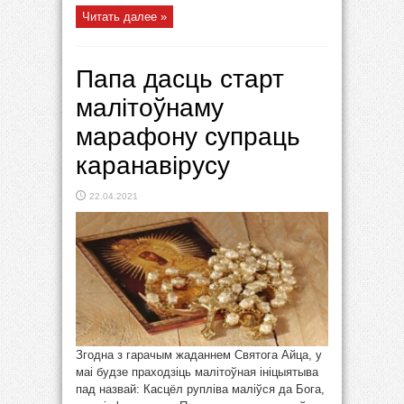
Читать далее »
Папа дасць старт
малітоўнаму
марафону супраць
каранавірусу
22.04.2021
Згодна з гарачым жаданнем Святога Айца, у
маі будзе праходзіць малітоўная ініцыятыва
пад назвай: Касцёл рупліва маліўся да Бога,