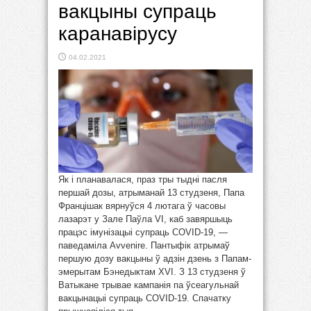
вакцыны супраць
каранавірусу
04.02.2021
Як і планавалася, праз тры тыдні пасля
першай дозы, атрыманай 13 студзеня, Папа
Францішак вярнуўся 4 лютага ў часовы
лазарэт у Зале Паўла VI, каб завяршыць
працэс імунізацыі супраць COVID-19, —
паведаміла Avvenire. Пантыфік атрымаў
першую дозу вакцыны ў адзін дзень з Папам-
эмерытам Бэнедыктам XVI. З 13 студзеня ў
Ватыкане трывае кампанія па ўсеагульнай
вакцынацыі супраць COVID-19. Спачатку