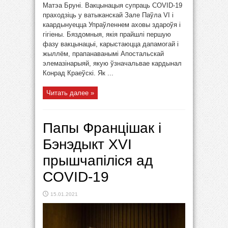
Матэа Бруні. Вакцынацыя супраць COVID-19
праходзіць у ватыканскай Зале Паўла VI і
каардынуецца Упраўленнем аховы здароўя і
гігіены. Бяздомныя, якія прайшлі першую
фазу вакцынацыі, карыстаюцца дапамогай і
жыллём, прапанаванымі Апостальскай
элемазінарыяй, якую ўзначальвае кардынал
Конрад Краеўскі. Як ...
Читать далее »
Папы Францішак і
Бэнэдыкт XVI
прышчапіліся ад
COVID-19
15.01.2021