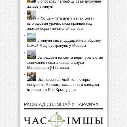
5 спосабаў паглыбіць сваё духоўнае
жыццё ў жніўні
«Росіца – гэта цуд у вачах Бога»:
штогадовыя ўрачыстасці прайшлі пад
знакам веры і нечаканай залевы
8 жніўня спісы цудадзейных абразоў
Божай Маці сустрэнуць у Мосары
Запрашаем на свята веры: урачыстае
асвячэнне новага касцёла Езуса
Міласэрнага ў Паставах
Выплысці на глыбіню. Гісторыі
выпускніц Мінскага тэалагічнага каледжа
імя святога Яна Хрысціцеля
РАСКЛАД СВ. ІМШАЎ У ПАРАФІЯХ