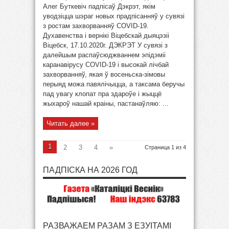
Алег Буткевіч падпісаў Дэкрэт, якім
уводзіцца шэраг новых прадпісанняў у сувязі
з ростам захворванняў COVID-19.
Духавенства і вернікі Віцебскай дыяцэзіі
Віцебск, 17.10.2020г. ДЭКРЭТ У сувязі з
далейшым распаўсюджваннем эпідэміі
каранавірусу COVID-19 i высокай лічбай
захворванняў, якая ў восеньска-зімовы
перыяд можа павялічыцца, а таксама беручы
пад увагу клопат пра здароўе і жыццё
жыхароў нашай краіны, пастанаўляю: ...
Читать далее »
1
2
3
4
»
Страница 1 из 4
ПАДПІСКА НА 2026 ГОД
РАЗВАЖАЕМ РАЗАМ З ЕЗУІТАМІ