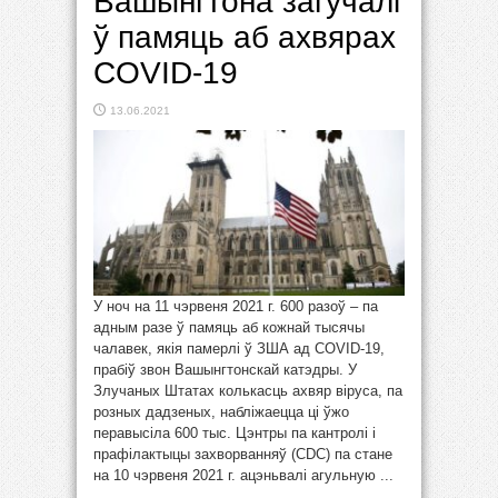
Вашынгтона загучалі
ў памяць аб ахвярах
COVID-19
13.06.2021
У ноч на 11 чэрвеня 2021 г. 600 разоў – па
адным разе ў памяць аб кожнай тысячы
чалавек, якія памерлі ў ЗША ад COVID-19,
прабіў звон Вашынгтонскай катэдры. У
Злучаных Штатах колькасць ахвяр віруса, па
розных дадзеных, набліжаецца ці ўжо
перавысіла 600 тыс. Цэнтры па кантролі і
прафілактыцы захворванняў (CDC) па стане
на 10 чэрвеня 2021 г. ацэньвалі агульную ...