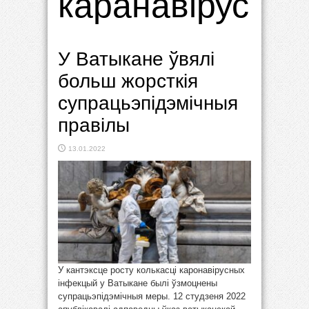
каранавірус
У Ватыкане ўвялі
больш жорсткія
супрацьэпідэмічныя
правілы
13.01.2022
У кантэксце росту колькасці каронавірусных
інфекцый у Ватыкане былі ўзмоцнены
супрацьэпідэмічныя меры. 12 студзеня 2022