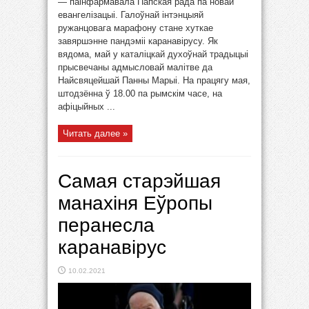
— паінфармавала Папская рада па новай
евангелізацыі. Галоўнай інтэнцыяй
ружанцовага марафону стане хуткае
завяршэнне пандэміі каранавірусу. Як
вядома, май у каталіцкай духоўнай традыцыі
прысвечаны адмысловай малітве да
Найсвяцейшай Панны Марыі. На працягу мая,
штодзённа ў 18.00 па рымскім часе, на
афіцыйных ...
Читать далее »
Самая старэйшая
манахіня Еўропы
перанесла
каранавірус
10.02.2021