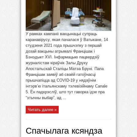
У рамках кампаніі вакцынацыі супраць
каранавірусу, якая пачалася ў Ватыкане, 14
студзеня 2021 года прышчэпку з першай
дозай вакцыны атрымалі Францішак і
Бэнэдыкт XVI. Інфармацыю пацвердзіў
журналістам кіраўнік Залы Друку
Апостальскай Сталіцы Матэа Бруні. Папа
Францішак заявіў аб сваёй гатоўнасці
прышчапіцца ад COVID-19 у нядаўнім
інтэрв’ю італьянскаму тэлевізійнаму Canale
5. Ён падкрэсліў, што тут гаворка ідзе пра
“этычны выбар”, ад ...
Читать далее »
Спачылага ксяндза