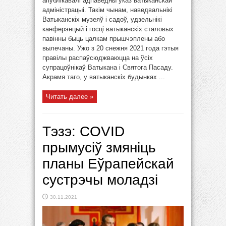
апублікавалі адпаведны ўказ ватыканскай
адміністрацыі. Такім чынам, наведвальнікі
Ватыканскіх музеяў і садоў, удзельнікі
канферэнцый і госці ватыканскіх сталовых
павінны быць цалкам прышчэплены або
вылечаны. Ужо з 20 снежня 2021 года гэтыя
правілы распаўсюджваюцца на ўсіх
супрацоўнікаў Ватыкана і Святога Пасаду.
Акрамя таго, у ватыканскіх будынках ...
Читать далее »
Тэзэ: COVID
прымусіў змяніць
планы Еўрапейскай
сустрэчы моладзі
30.11.2021