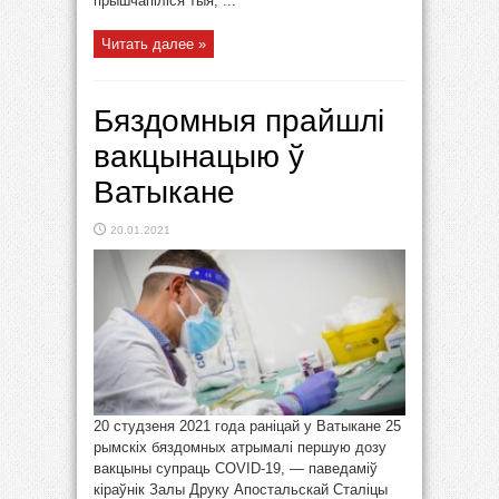
прышчапіліся тыя, ...
Читать далее »
Бяздомныя прайшлі
вакцынацыю ў
Ватыкане
20.01.2021
20 студзеня 2021 года раніцай у Ватыкане 25
рымскіх бяздомных атрымалі першую дозу
вакцыны супраць COVID-19, — паведаміў
кіраўнік Залы Друку Апостальскай Сталіцы