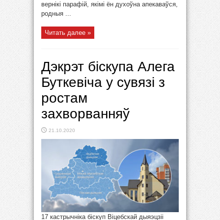
вернікі парафій, якімі ён духоўна апекаваўся,
родныя ...
Читать далее »
Дэкрэт біскупа Алега
Буткевіча у сувязі з
ростам
захворванняў
21.10.2020
17 кастрычніка біскуп Віцебскай дыяэцзіі