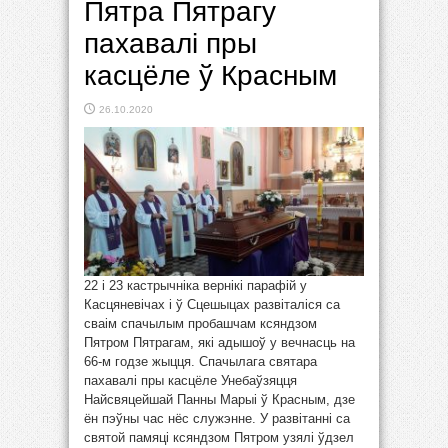
Пятра Пятрагу
пахавалі пры
касцёле ў Красным
26.10.2020
22 і 23 кастрычніка вернікі парафій у
Касцяневічах і ў Сцешыцах развіталіся са
сваім спачылым пробашчам ксяндзом
Пятром Пятрагам, які адышоў у вечнасць на
66-м годзе жыцця. Спачылага святара
пахавалі пры касцёле Унебаўзяцця
Найсвяцейшай Панны Марыі ў Красным, дзе
ён пэўны час нёс служэнне. У развітанні са
святой памяці ксяндзом Пятром узялі ўдзел