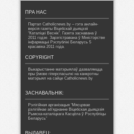
ПРА НАС
Партал Catholicnews.by – гэта анлайн-
версія газеты Віцебскай дыяцэзіі
“Каталіцкі Веснік”. Газета заснавана ў
2011 годзе. Зарэгістравана ў Міністэрстве
інфармацыі Рэспублікі Беларусь 5
красавіка 2011 года.
COPYRIGHT
Выкарыстанне матэрыялаў дазваляецца
пры ўмове гіперспасылкі на канкрэтны
матэрыял на сайце Catholicnews.by
ЗАСНАВАЛЬНІК:
Рэлігійная арганізацыя “Мясцовае
рэлігійнае аб’яднанне Віцебская дыяцэзія
Рымска-каталіцкага Касцёла ў Рэспубліцы
Беларусь”
ВЫДАВЕЦ: