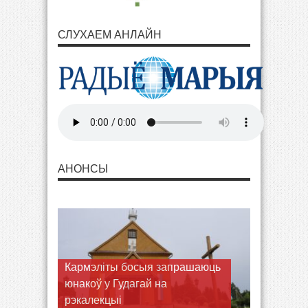
СЛУХАЕМ АНЛАЙН
АНОНСЫ
Кармэліты босыя запрашаюць
юнакоў у Гудагай на
рэкалекцыі