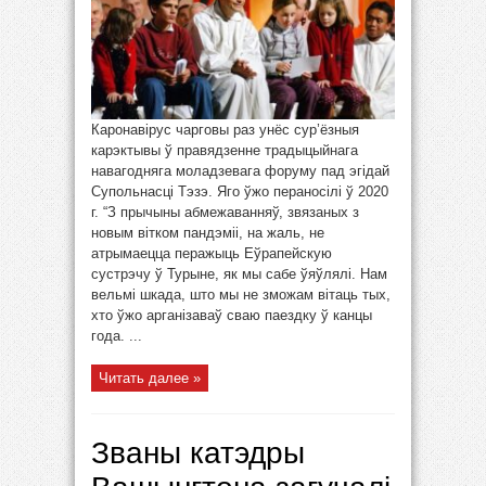
Каронавірус чарговы раз унёс сур’ёзныя
карэктывы ў правядзенне традыцыйнага
навагодняга моладзевага форуму пад эгідай
Супольнасці Тэзэ. Яго ўжо пераносілі ў 2020
г. “З прычыны абмежаванняў, звязаных з
новым вітком пандэміі, на жаль, не
атрымаецца перажыць Еўрапейскую
сустрэчу ў Турыне, як мы сабе ўяўлялі. Нам
вельмі шкада, што мы не зможам вітаць тых,
хто ўжо арганізаваў сваю паездку ў канцы
года. ...
Читать далее »
Званы катэдры