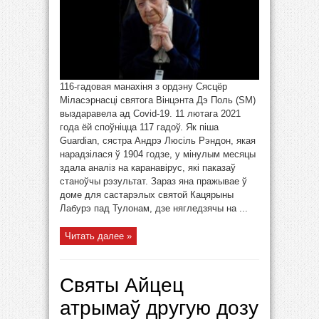
116-гадовая манахіня з ордэну Сясцёр
Міласэрнасці святога Вінцэнта Дэ Поль (SM)
выздаравела ад Covid-19. 11 лютага 2021
года ёй споўніцца 117 гадоў. Як піша
Guardian, сястра Андрэ Люсіль Рэндон, якая
нарадзілася ў 1904 годзе, у мінулым месяцы
здала аналіз на каранавірус, які паказаў
станоўчы рэзультат. Зараз яна пражывае ў
доме для састарэлых святой Кацярыны
Лабурэ пад Тулонам, дзе нягледзячы на ...
Читать далее »
Святы Айцец
атрымаў другую дозу