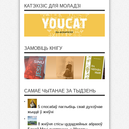
КАТЭХІЗІС ДЛЯ МОЛАДЗІ
ЗАМОВІЦЬ КНІГУ
САМАЕ ЧЫТАНАЕ ЗА ТЫДЗЕНЬ
5 спосабаў паглыбіць сваё духоўнае
жыццё ў жніўні
8 жніўня спісы цудадзейных абразоў