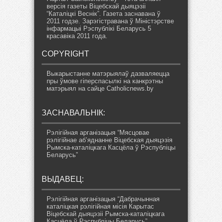
версія газеты Віцебскай дыяцэзіі
“Каталіцкі Веснік”. Газета заснавана ў
2011 годзе. Зарэгістравана ў Міністэрстве
інфармацыі Рэспублікі Беларусь 5
красавіка 2011 года.
COPYRIGHT
Выкарыстанне матэрыялаў дазваляецца
пры ўмове гіперспасылкі на канкрэтны
матэрыял на сайце Catholicnews.by
ЗАСНАВАЛЬНІК:
Рэлігійная арганізацыя “Мясцовае
рэлігійнае аб’яднанне Віцебская дыяцэзія
Рымска-каталіцкага Касцёла ў Рэспубліцы
Беларусь”
ВЫДАВЕЦ:
Рэлігійная арганізацыя “Дабрачынная
каталіцкая рэлігійная місія Карытас
Віцебскай дыяцэзіі Рымска-каталіцкага
Касцёла ў Рэспубліцы Беларусь”