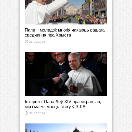
Папа – моладзі: многія чакаюць вашага
сведчання пра Хрыста
01.08.2026
Інтэрв’ю: Папа Леў XIV пра міграцыю,
мір і магчымасць візіту ў ЗША
30.07.2026