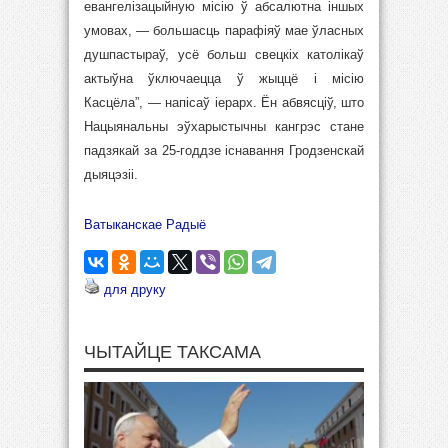
евангелізацыйную місію ў абсалютна іншых
умовах, — большасць парафіяў мае ўласных
душпастыраў, усё больш свецкіх католікаў
актыўна ўключаецца ў жыццё і місію
Касцёла”, — напісаў іерарх. Ён абвясціў, што
Нацыянальны эўхарыстычны кангрэс стане
падзякай за 25-годдзе існавання Гродзенскай
дыяцэзіі.
Ватыканскае Радыё
для друку
ЧЫТАЙЦЕ ТАКСАМА