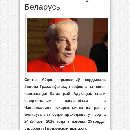
Беларусь
Святы Айцец прызначыў кардынала
Зянона Грахалеўскага, прэфекта на пенсіі
Кангрэгацыі Каталіцкай Адукацыі, сваім
спецыяльным пасланнікам на
Нацыянальны эўхарыстычны кангрэс у
Беларусі, які будзе праходзіць у Гродна
24-26 мая 2016 года з нагоды 25-годдзя
ўтварэння Гродзенскай дыяцэзіі.