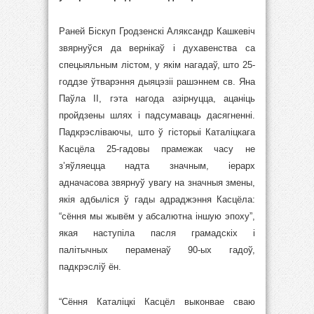
Раней Біскуп Гродзенскі Аляксандр Кашкевіч
звярнуўся да вернікаў і духавенства са
спецыяльным лістом, у якім нагадаў, што 25-
годдзе ўтварэння дыяцэзіі рашэннем св. Яна
Паўла ІІ, гэта нагода азірнуцца, ацаніць
пройдзены шлях і падсумаваць дасягненні.
Падкрэсліваючы, што ў гісторыі Каталіцкага
Касцёла 25-гадовы прамежак часу не
з’яўляецца надта значным, іерарх
адначасова звярнуў увагу на значныя змены,
якія адбыліся ў гады адраджэння Касцёла:
“сёння мы жывём у абсалютна іншую эпоху”,
якая наступіла пасля грамадскіх і
палітычных пераменаў 90-ых гадоў,
падкрэсліў ён.
“Сёння Каталіцкі Касцёл выконвае сваю