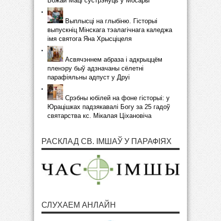
Божай Маці сустрэнуць у Мосары
Выплысці на глыбіню. Гісторыі
выпускніц Мінскага тэалагічнага каледжа
імя святога Яна Хрысціцеля
Асвячэннем абраза і адкрыццём
пленэру быў адзначаны сёлетні
парафіяльны адпуст у Друі
Срэбны юбілей на фоне гісторыі: у
Юрацішках падзякавалі Богу за 25 гадоў
святарства кс. Мікалая Ціхановіча
РАСКЛАД СВ. ІМШАЎ У ПАРАФІЯХ
СЛУХАЕМ АНЛАЙН