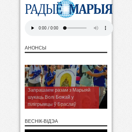
АНОНСЫ
Запрашаем разам з Марыяй
шукаць Волі Божай у
пілігрымцы ў Браслаў
ВЕСНІК-ВІДЭА