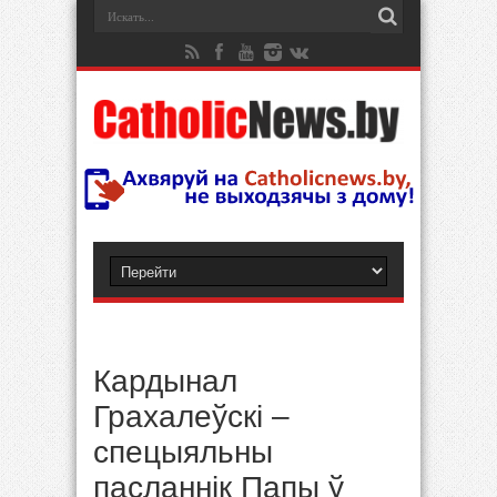
Кардынал
Грахалеўскі –
спецыяльны
пасланнік Папы ў