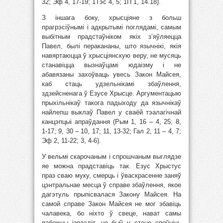
32; Эф 4, 17-19; 1Тэс 4, 5; 1П 1, 14.18).
З іншага боку, хрысціяне з больш
прагрэсіўнымі і адкрытымі поглядамі, самым
выбітным прадстаўніком якіх з’яўляецца
Павел, былі перакананы, што язычнікі, якія
навяртаюцца ў хрысціянскую веру, не мусяць
станавіцца вызнаўцамі юдаізму і не
абавязаны захоўваць увесь Закон Майсея,
каб стаць удзельнікамі збаўлення,
здзейсненага ў Езусе Хрысце. Аргументацыю
прыхільнікаў такога падыходу да язычнікаў
найлепш выклаў Павел у сваёй тэалагічнай
канцэпцыі апраўдання (Рым 1, 16 – 4, 25; 8,
1-17; 9, 30 – 10, 17; 11, 13-32; Гал 2, 11 – 4, 7;
Эф 2, 11-22; 3, 4-6).
У вельмі скарочаным і спрошчаным выглядзе
яе можна прадставіць так. Езус Хрыстус
праз сваю муку, смерць і ўваскрасенне заняў
цэнтральнае месца ў справе збаўлення, якое
дагэтуль прыпісвалася Закону Майсея. На
самой справе Закон Майсея не мог збавіць
чалавека, бо ніхто ў свеце, нават самы
пабожны ізраэліт, не быў у стане споўніць