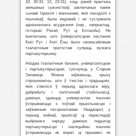
10, 30-32; 13, 23-31), хоць раней практыка
змяшаных сужэнстваў, заключаных паміж
сынамі Ізраэля і жанчынамі, якія паходзілі з
язычнікаў, была вядомай і не сустракала
адназначнага асуджэння (пар., напрыклад,
гісторыю Рахаб, Рут ці Бэтшэбы). Не
выключана, што ўніверсалісцкае пасланне
Кнігі Рут і Кнігі Ёны было своеасаблівым
тэалагічным пратэстам супраць вузкага
партыкулярызму.
Абодва тэалагічныя бачанні, універсалісцкае
і партыкулярысцкае, суіснуюць у Старым
Запавеце. Можна заўважыць, крыху
спрошчваючы, што ў тэкстах і традыцыях,
якія з’явіліся ў перыяд адноснага міру,
дабрабыту і палітычнай стабільнасці,
дамінуе, здаецца, універсалізм: язычнікі
ўспрымаюцца з пэўнай прыхільнасцю і
заўважным патэрналізмам. Наадварот, у
перыяд войнаў, крызісаў ці пераследаў
выбранага народу дамінуе падыход
партыкулярысцкі і ізаляцыйны: язычнікі
ўспрымаюцца як ворагі ці прынамсі як