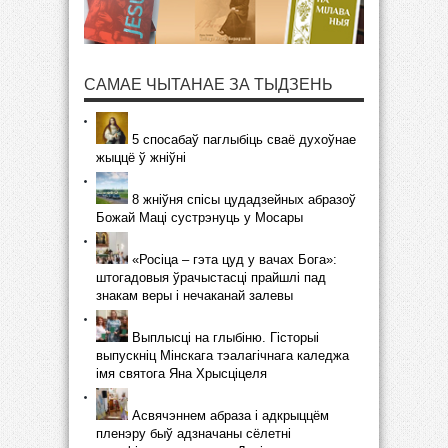
САМАЕ ЧЫТАНАЕ ЗА ТЫДЗЕНЬ
5 спосабаў паглыбіць сваё духоўнае
жыццё ў жніўні
8 жніўня спісы цудадзейных абразоў
Божай Маці сустрэнуць у Мосары
«Росіца – гэта цуд у вачах Бога»:
штогадовыя ўрачыстасці прайшлі пад
знакам веры і нечаканай залевы
Выплысці на глыбіню. Гісторыі
выпускніц Мінскага тэалагічнага каледжа
імя святога Яна Хрысціцеля
Асвячэннем абраза і адкрыццём
пленэру быў адзначаны сёлетні