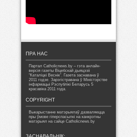
ПРА НАС
Партал Catholicnews.by – гэта анлайн-
версія газеты Віцебскай дыяцэзіі
“Каталіцкі Веснік”. Газета заснавана ў
2011 годзе. Зарэгістравана ў Міністэрстве
інфармацыі Рэспублікі Беларусь 5
красавіка 2011 года.
COPYRIGHT
Выкарыстанне матэрыялаў дазваляецца
пры ўмове гіперспасылкі на канкрэтны
матэрыял на сайце Catholicnews.by
ЗАСНАВАЛЬНІК: