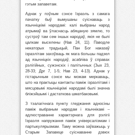
гэтым запаветам.
Аднак у пэўным сэнсе Ізраэль з самага
пачатку быў вымушаны суіснаваць з
язычніцкімі народамі: калі выбраны народ
атрымаў ва ўласнасць абяцаную зямлю, то
сустрэў там сем іншых народаў, якія не былі
цалкам выселены (Нав 24, 11). Паводле
некаторых традыцый, Пан Бог наказаў
ізраэлітам захоўваць як мага большы падзел
ад язычніцкіх народаў, асабліва ў справах
рэлігійных, сужэнскіх і палітычных (Зых 23,
28-33; Дрг 7, 1-5; Нав 23, 4-13). Аднак у
гістарычным сэнсе мы можам меркаваць,
што на практыцы кантакты паміж ізраэлітамі і
мясцовымі язычніцкімі народамі былі значна
бліжэйшымі і дастаткова шматбаковымі.
З тэалагічнага пункту гледжання адносіны
паміж выбраным народам і язычнікамі –
адлюстраванне характэрнага для рэлігіі
Ізраэля напружання паміж універсалізмам і
партыкулярызмам. Таму можна заўважыць у
Старым Запавеце суіснаванне дзвюх