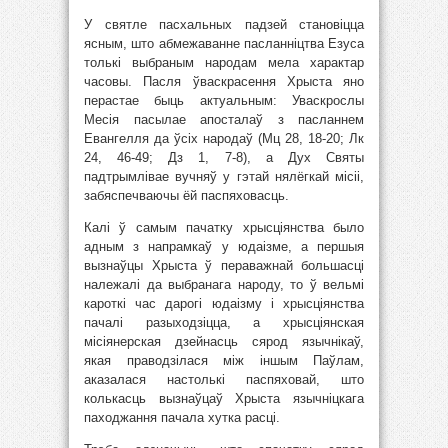
У святле пасхальных падзей становіцца
ясным, што абмежаванне пасланніцтва Езуса
толькі выбраным народам мела характар
часовы. Пасля ўваскрасення Хрыста яно
перастае быць актуальным: Уваскрослы
Месія пасылае апосталаў з пасланнем
Евангелля да ўсіх народаў (Мц 28, 18-20; Лк
24, 46-49; Дз 1, 7-8), а Дух Святы
падтрымлівае вучняў у гэтай нялёгкай місіі,
забяспечваючы ёй паспяховасць.
Калі ў самым пачатку хрысціянства было
адным з напрамкаў у юдаізме, а першыя
вызнаўцы Хрыста ў пераважнай большасці
належалі да выбранага народу, то ў вельмі
кароткі час дарогі юдаізму і хрысціянства
пачалі разыходзіцца, а хрысціянская
місіянерская дзейнасць сярод язычнікаў,
якая праводзілася між іншым Паўлам,
аказалася настолькі паспяховай, што
колькасць вызнаўцаў Хрыста язычніцкага
паходжання пачала хутка расці.