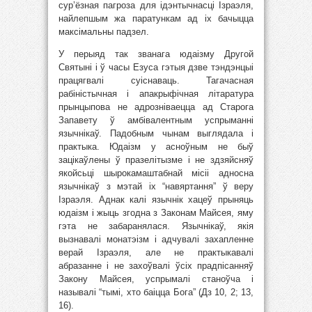
сур’ёзная пагроза для ідэнтычнасці Ізраэля,
найлепшым жа паратункам ад іх бачыцца
максімальны падзел.
У перыяд так званага юдаізму Другой
Святыні і ў часы Езуса гэтыя дзве тэндэнцыі
працягвалі суіснаваць. Тагачасная
рабіністычная і апакрыфічная літаратура
прынцыпова не адрозніваецца ад Старога
Запавету ў амбівалентным успрыманні
язычнікаў. Падобным чынам выглядала і
практыка. Юдаізм у асноўным не быў
зацікаўлены ў празелітызме і не здзяйсняў
якойсьці шырокамаштабнай місіі адносна
язычнікаў з мэтай іх “навяртання” ў веру
Ізраэля. Аднак калі язычнік хацеў прыняць
юдаізм і жыць згодна з Законам Майсея, яму
гэта не забаранялася. Язычнікаў, якія
вызнавалі монатэізм і адчувалі захапленне
верай Ізраэля, але не практыкавалі
абразанне і не захоўвалі ўсіх прадпісанняў
Закону Майсея, успрымалі станоўча і
называлі “тымі, хто баіцца Бога” (Дз 10, 2; 13,
16).