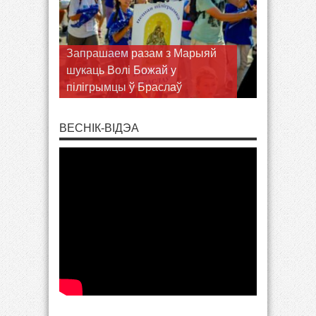
Запрашаем разам з Марыяй
шукаць Волі Божай у
пілігрымцы ў Браслаў
ВЕСНІК-ВІДЭА