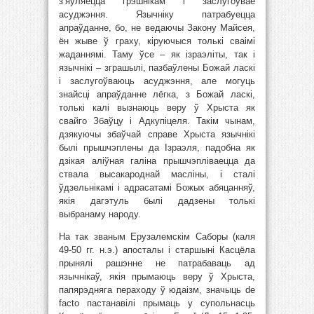
з’яўляецца грэшнікам і заслугоўвае
асуджэння. Язычніку патрабуецца
апраўданне, бо, не ведаючы Закону Майсея,
ён жыве ў граху, кіруючыся толькі сваімі
жаданнямі. Таму ўсе – як ізраэліты, так і
язычнікі – зграшылі, пазбаўлены Божай ласкі
і заслугоўваюць асуджэння, але могуць
знайсці апраўданне лёгка, з Божай ласкі,
толькі калі вызнаюць веру ў Хрыста як
свайго Збаўцу і Адкупіцеля. Такім чынам,
дзякуючы збаўчай справе Хрыста язычнікі
былі прышчэплены да Ізраэля, падобна як
дзікая аліўная галіна прышчэпліваецца да
ствала высакароднай масліны, і сталі
ўдзельнікамі і адрасатамі Божых абяцанняў,
якія дагэтуль былі дадзены толькі
выбранаму народу.
На так званым Ерузалемскім Саборы (каля
49-50 гг. н.э.) апосталы і старшыні Касцёла
прынялі рашэнне не патрабаваць ад
язычнікаў, якія прымаюць веру ў Хрыста,
папярэдняга пераходу ў юдаізм, значыць de
facto пастанавілі прымаць у супольнасць