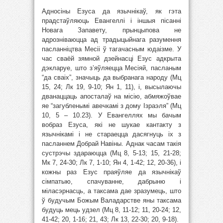
Адносіны Езуса да язычнікаў, як гэта
прадстаўляюць Евангеллі і іншыя пісанні
Новага Запавету, прынцыпова не
адрозніваюцца ад традыцыйнага разумення
пасланніцтва Месіі ў тагачасным юдаізме. У
час сваёй зямной дзейнасці Езус адкрыта
дэкларуе, што з’яўляецца Месіяй, пасланым
“да сваіх”, значыць да выбранага народу (Мц
15, 24; Лк 19, 9-10; Ян 1, 11), i, высылаючы
дванаццаць апосталаў на місію, абмяжоўвае
яе “загубленымі авечкамі з дому Ізраэля” (Мц
10, 5 – 10.23). У Евангеллях мы бачым
вобраз Езуса, які не шукае кантакту з
язычнікамі і не стараецца дасягнуць іх з
пасланнем Добрай Навіны. Аднак часам такія
сустрэчы здараюцца (Мц 8, 5-13; 15, 21-28;
Мк 7, 24-30; Лк 7, 1-10; Ян 4, 1-42; 12, 20-36), і
кожны раз Езус праяўляе да язычнікаў
сімпатыю, спачуванне, дабрыню і
міласэрнасць, а таксама дае зразумець, што
ў будучым Божым Валадарстве яны таксама
будуць мець удзел (Мц 8, 11-12; 11, 20-24; 12,
41-42; 20, 1-16; 21, 43; Лк 13, 22-30; 20, 9-18).