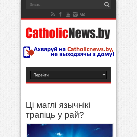
Ці маглі язычнікі
трапіць у рай?