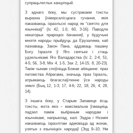
супрацьлеглых канцэпцый.
З аднаго боку, мы сустракаем тэксты
выразна ўніверсалісцкага гучання, якія
паказваюць ізраэльскі народ як “святло для
язычнікаў” (Іс 42, 1.6; 60, 3-16). Паводле
некаторых прароцкіх бачанняў, у будучыні
многія народы прыйдуць да Ерузалема, каб
пазнаваць Закон Пана, аддаваць пашану
Богу Ізраэля ў Яго святыні і стаць
удзельнікамі Яго Валадарства (Іс 2, 2-4; 51,
4-5; 56, 3-8; Міх 4, 1-5; Зах 2, 14-15; 8, 20-23).
Такім чынам споўніцца Божае абяцанне: праз
патомства Абрагама, значыць праз Ізраэль,
атрымаюць благаслаўленне ўсе народы
зямлі (Быц 12, 1-3; 17, 4-6; 22, 18; 26, 4; 28,
14).
З іншага боку, у Старым Запавеце ёсць
тэксты, мэта якіх – максімальна ўзмацніць
падзел паміж выбраным народам і
язычнікамі, напрыклад, калі Эздра і Нээмія
наказваюць ізраэлітам адмовіцца ад жонак,
узятых з язычніцкіх народаў (Эзд 9–10; Нм