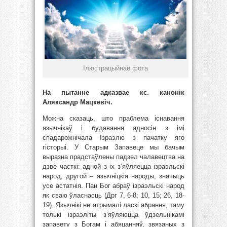
Ілюстрацыйнае фота
На пытанне адказвае кс. канонік
Аляксандр Мацкевіч.
Можна сказаць, што праблема існавання
язычнікаў і будавання адносін з імі
спадарожнічала Ізраэлю з пачатку яго
гісторыі. У Старым Запавеце мы бачым
выразна прадстаўлены падзел чалавецтва на
дзве часткі: адной з іх з’яўляецца ізраэльскі
народ, другой – язычніцкія народы, значыць
усе астатнія. Пан Бог абраў ізраэльскі народ
як сваю ўласнасць (Дрг 7, 6-8; 10, 15; 26, 18-
19). Язычнікі не атрымалі ласкі абрання, таму
толькі ізраэліты з’яўляюцца ўдзельнікамі
запавету з Богам і абяцанняў, звязаных з