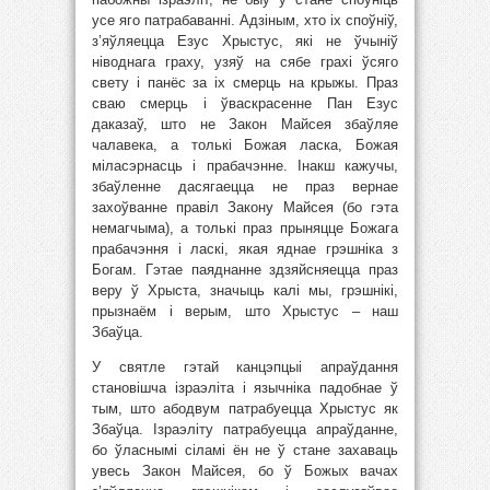
усе яго патрабаванні. Адзіным, хто іх споўніў,
з’яўляецца Езус Хрыстус, які не ўчыніў
ніводнага граху, узяў на сябе грахі ўсяго
свету і панёс за іх смерць на крыжы. Праз
сваю смерць і ўваскрасенне Пан Езус
даказаў, што не Закон Майсея збаўляе
чалавека, а толькі Божая ласка, Божая
міласэрнасць і прабачэнне. Інакш кажучы,
збаўленне дасягаецца не праз вернае
захоўванне правіл Закону Майсея (бо гэта
немагчыма), а толькі праз прыняцце Божага
прабачэння і ласкі, якая яднае грэшніка з
Богам. Гэтае паяднанне здзяйсняецца праз
веру ў Хрыста, значыць калі мы, грэшнікі,
прызнаём і верым, што Хрыстус – наш
Збаўца.
У святле гэтай канцэпцыі апраўдання
становішча ізраэліта і язычніка падобнае ў
тым, што абодвум патрабуецца Хрыстус як
Збаўца. Ізраэліту патрабуецца апраўданне,
бо ўласнымі сіламі ён не ў стане захаваць
увесь Закон Майсея, бо ў Божых вачах