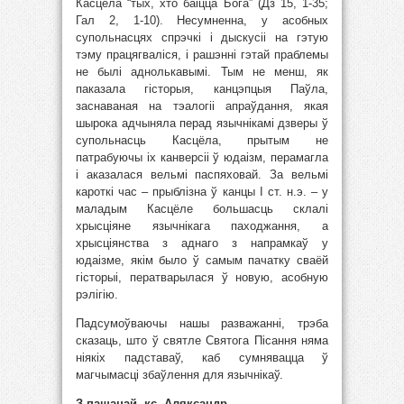
Касцёла “тых, хто баіцца Бога” (Дз 15, 1-35;
Гал 2, 1-10). Несумненна, у асобных
супольнасцях спрэчкі і дыскусіі на гэтую
тэму працягваліся, і рашэнні гэтай праблемы
не былі аднолькавымі. Тым не менш, як
паказала гісторыя, канцэпцыя Паўла,
заснаваная на тэалогіі апраўдання, якая
шырока адчыняла перад язычнікамі дзверы ў
супольнасць Касцёла, прытым не
патрабуючы іх канверсіі ў юдаізм, перамагла
і аказалася вельмі паспяховай. За вельмі
кароткі час – прыблізна ў канцы І ст. н.э. – у
маладым Касцёле большасць склалі
хрысціяне язычнікага паходжання, а
хрысціянства з аднаго з напрамкаў у
юдаізме, якім было ў самым пачатку сваёй
гісторыі, ператварылася ў новую, асобную
рэлігію.
Падсумоўваючы нашы разважанні, трэба
сказаць, што ў святле Святога Пісання няма
ніякіх падставаў, каб сумнявацца ў
магчымасці збаўлення для язычнікаў.
З пашанай, кс. Аляксандр