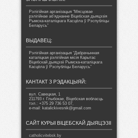
Рэлігійная арганізацыя “Мясцовае
рэлігійнае аб’яднанне Віцебская дыяцэзія
Рымска-каталіцкага Касцёла ў Рэспубліцы
Беларусь”
ВЫДАВЕЦ:
Рэлігійная арганізацыя “Дабрачынная
каталіцкая рэлігійная місія Карытас
Віцебскай дыяцэзіі Рымска-каталіцкага
Касцёла ў Рэспубліцы Беларусь”
КАНТАКТ З РЭДАКЦЫЯЙ:
вул. Савецкая, 1
211793 г. Глыбокае, Віцебская вобласць
тэл.: +375 29 736 53 07,
e-mail: katalickivesnik@gmail.com
САЙТ КУРЫІ ВІЦЕБСКАЙ ДЫЯЦЭЗІІ
catholicvitebsk.by