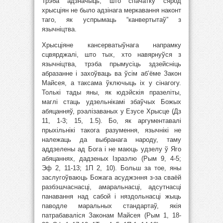
Трэба адзначыць, што спачатку сярод
хрысціян не было адзінага меркавання наконт
таго, як успрымаць “канвертытаў” з
язычніцтва.
Хрысціяне кансерватыўнага напрамку
сцвярджалі, што тых, хто навярнуўся з
язычніцтва, трэба прымусіць здзейсніць
абразанне і захоўваць ва ўсім аб’ёме Закон
Майсея, а таксама ўключыць іх у сінагогу.
Толькі тады яны, як юдэйскія празеліты,
маглі стаць удзельнікамі збаўчых Божых
абяцанняў, рэалізаваных у Езусе Хрысце (Дз
11, 1-3; 15, 1.5). Бо, як аргументавалі
прыхільнікі такога разумення, язычнікі не
належаць да выбранага народу, таму
аддзелены ад Бога і не маюць удзелу ў Яго
абяцаннях, дадзеных Ізраэлю (Рым 9, 4-5;
Эф 2, 11-13; 1П 2, 10). Больш за тое, яны
заслугоўваюць Божага асуджэння з-за сваёй
разбэшчаснасці, амаральнасці, адсутнасці
панавання над сабой і няздольнасці жыць
паводле маральных стандартаў, якія
патрабаваліся Законам Майсея (Рым 1, 18-