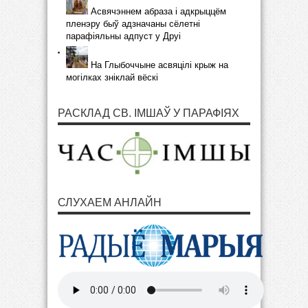
Асвячэннем абраза і адкрыццём
пленэру быў адзначаны сёлетні
парафіяльны адпуст у Друі
На Глыбоччыне асвяцілі крыж на
могілках зніклай вёскі
РАСКЛАД СВ. ІМШАЎ У ПАРАФІЯХ
СЛУХАЕМ АНЛАЙН