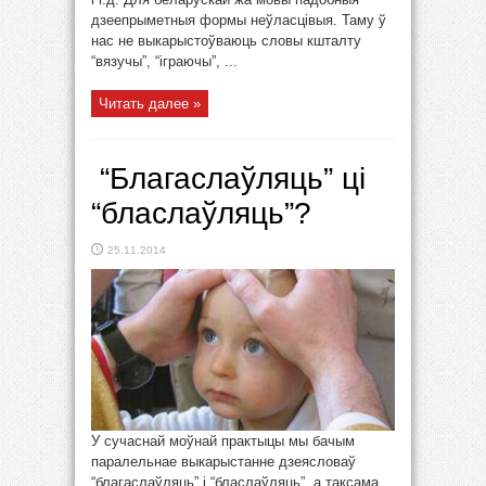
дзеепрыметныя формы неўласцівыя. Таму ў
нас не выкарыстоўваюць словы кшталту
“вязучы”, “іграючы”, ...
Читать далее »
“Благаслаўляць” ці
“бласлаўляць”?
25.11.2014
У сучаснай моўнай практыцы мы бачым
паралельнае выкарыстанне дзеясловаў
“благаслаўляць” і “бласлаўляць”, а таксама