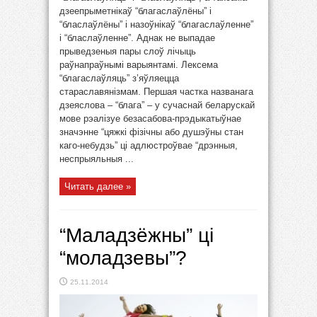
дзеепрыметнікаў “благаслаўлёны” і
“бласлаўлёны” і назоўнікаў “благаслаўленне”
і “бласлаўленне”. Аднак не выпадае
прыведзеныя пары слоў лічыць
раўнапраўнымі варыянтамі. Лексема
“благаслаўляць” з’яўляецца
стараславянізмам. Першая частка названага
дзеяслова – “блага” – у сучаснай беларускай
мове рэалізуе безасабова-прэдыкатыўнае
значэнне “цяжкі фізічны або душэўны стан
каго-небудзь” ці адлюстроўвае “дрэнныя,
неспрыяльныя ...
Читать далее »
“Маладзёжны” ці
“моладзевы”?
25.11.2014