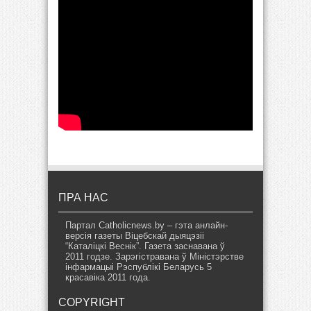
ПРА НАС
Партал Catholicnews.by – гэта анлайн-
версія газеты Віцебскай дыяцэзіі
“Каталіцкі Веснік”. Газета заснавана ў
2011 годзе. Зарэгістравана ў Міністэрстве
інфармацыі Рэспублікі Беларусь 5
красавіка 2011 года.
COPYRIGHT