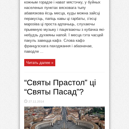
кожным горадзе і нават мястэчку, у буйных
населеных пунктах вясковага тыпу
абавязкова ёсць месца, куды можна зайсці
перакусіць, папіць кавы ці гарбаты, з’есці
марозіва ці проста адпачыць, слухаючы
прыемную музыку і пацягваючы з кубачка які-
небудзь духмяны напой. І месца гэта часцей
пакуль завецца кафэ. Слова кафэ
французскага паходжання і абазначае,
паводле ...
Читать далее »
“Святы Прастол” ці
“Святы Пасад”?
27.11.2014