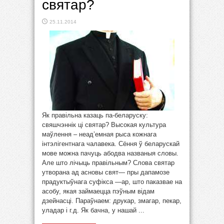
святар?
25.11.2014
Як правільна казаць па-беларуску:
свяшчэннік ці святар? Высокая культура
маўлення – неад’емная рыса кожнага
інтэлігентнага чалавека. Сёння ў беларускай
мове можна пачуць абодва названыя словы.
Але што лічыць правільным? Слова святар
утворана ад асновы свят— пры дапамозе
прадуктыўнага суфікса —ар, што паказвае на
асобу, якая займаецца пэўным відам
дзейнасці. Параўнаем: друкар, змагар, пекар,
уладар і г.д. Як бачна, у нашай ...