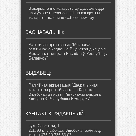
Выкарыстанне матэрыялаў дазваляецца
пры ўмове гіперспасылкі на канкрэтны
матэрыял на сайце Catholicnews.by
ЗАСНАВАЛЬНІК:
Рэлігійная арганізацыя “Мясцовае
рэлігійнае аб’яднанне Віцебская дыяцэзія
Рымска-каталіцкага Касцёла ў Рэспубліцы
Беларусь”
ВЫДАВЕЦ:
Рэлігійная арганізацыя “Дабрачынная
каталіцкая рэлігійная місія Карытас
Віцебскай дыяцэзіі Рымска-каталіцкага
Касцёла ў Рэспубліцы Беларусь”
КАНТАКТ З РЭДАКЦЫЯЙ:
вул. Савецкая, 1
211793 г. Глыбокае, Віцебская вобласць
тэл.: +375 29 736 53 07,