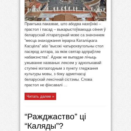
Практыка паказвае, што абодва назоўнікі –
прастол і пасад – выкарыстоўваюцца сёння ў
беларускай літаратурнай мове са значэннем
“месца знаходжання іерарха Каталіцкага
Касцёла” або “высокі чатырохвугольны стол
пасярод алтара, за якім святар адпраўляе
набажэнства”. Аднак не выпадае лічыць
ужыванне названых лексем у аднолькавай
ступені мэтазгодным з пункту гледжання
культуры мовы, з боку адметнасці
беларускай лексічнай сістэмы. Слова
прастол не фіксавалі ...
Читать далее »
“Ражджаство” ці
“Каляды”?