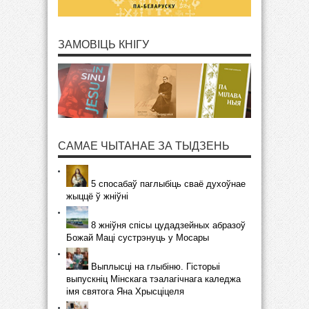
ЗАМОВІЦЬ КНІГУ
САМАЕ ЧЫТАНАЕ ЗА ТЫДЗЕНЬ
5 спосабаў паглыбіць сваё духоўнае
жыццё ў жніўні
8 жніўня спісы цудадзейных абразоў
Божай Маці сустрэнуць у Мосары
Выплысці на глыбіню. Гісторыі
выпускніц Мінскага тэалагічнага каледжа
імя святога Яна Хрысціцеля