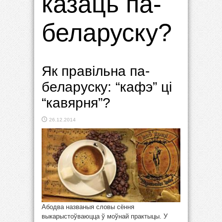
казаць па-
беларуску?
Як правільна па-
беларуску: “кафэ” ці
“кавярня”?
26.12.2014
Абодва названыя словы сёння
выкарыстоўваюцца ў моўнай практыцы. У