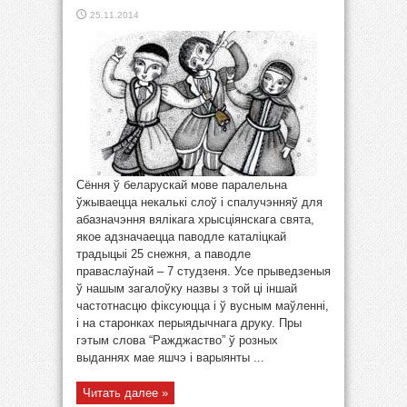
25.11.2014
Сёння ў беларускай мове паралельна
ўжываецца некалькі слоў і спалучэнняў для
абазначэння вялікага хрысціянскага свята,
якое адзначаецца паводле каталіцкай
традыцыі 25 снежня, а паводле
праваслаўнай – 7 студзеня. Усе прыведзеныя
ў нашым загалоўку назвы з той ці іншай
частотнасцю фіксуюцца і ў вусным маўленні,
і на старонках перыядычнага друку. Пры
гэтым слова “Ражджаство” ў розных
выданнях мае яшчэ і варыянты ...
Читать далее »