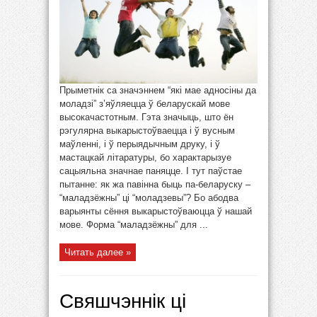
Прыметнік са значэннем “які мае адносіны да
моладзі” з’яўляецца ў беларускай мове
высокачастотным. Гэта значыць, што ён
рэгулярна выкарыстоўваецца і ў вусным
маўленні, і ў перыядычным друку, і ў
мастацкай літаратуры, бо характарызуе
сацыяльна значнае паняцце. І тут паўстае
пытанне: як жа павінна быць па-беларуску –
“маладзёжны” ці “моладзевы”? Бо абодва
варыянты сёння выкарыстоўваюцца ў нашай
мове. Форма “маладзёжны” для ...
Читать далее »
Свяшчэннік ці