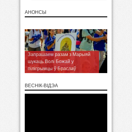
АНОНСЫ
Запрашаем разам з Марыяй
шукаць Волі Божай у
пілігрымцы ў Браслаў
ВЕСНІК-ВІДЭА