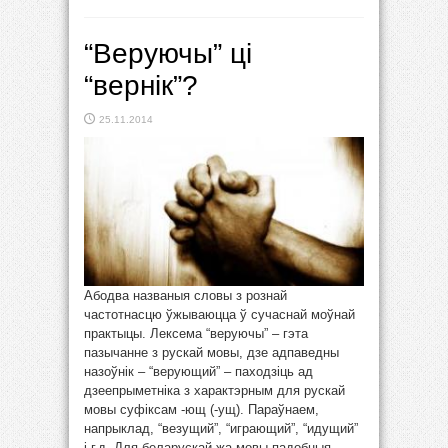
“Веруючы” ці
“вернік”?
25.11.2014
Абодва названыя словы з рознай
частотнасцю ўжываюцца ў сучаснай моўнай
практыцы. Лексема “веруючы” – гэта
пазычанне з рускай мовы, дзе адпаведны
назоўнік – “верующий” – паходзіць ад
дзеепрыметніка з характэрным для рускай
мовы суфіксам -ющ (-ущ). Параўнаем,
напрыклад, “везущий”, “играющий”, “идущий”
і г.д. Для беларускай жа мовы падобныя