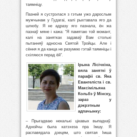
таямніцу.
Пазней я сустрэлася з гэтым ужо дарослым
мужчынам у Гудагаі, калі рыхтавала яго да
шлюбу. Я не адразу яго пазнала, ён жа
пазнаў мяне і кажа: “Я памятаю той момант,
калі на занятках задаваў Вам столькі
пытанняў адносна Святой Тройцы. Але і
сёння я да канца не разумею гэтай таямніцы і
схіляюся перад ёй”.
Iрына Лiсiчкiна,
вяла заняткі ў
парафіі св. Яна
Евангеліста і св.
Максімільяна
Кольбэ ў Мінску,
зараз у
дэкрэтным
адпачынку:
– Прыгадваю некалькі цікавых выпадкаў.
Аднойчы была катэхеза пра Імшу. Я
распавядала дзецям, што святая Імша