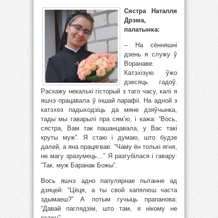
Сястра Наталля
Дрэма,
палатынка:
– На сённяшні
дзень я служу ў
Воранаве.
Катэхізую ўжо
дзесяць гадоў.
Раскажу некалькі гісторый з таго часу, калі я
яшчэ працавала ў іншай парафіі. На адной з
катэхез падыходзіць да мяне дзяўчынка,
тады мы гаварылі пра сям’ю, і кажа: “Вось,
сястра, Вам так пашанцавала, у Вас такі
круты муж”. Я стаю і думаю, што будзе
далей, а яна працягвае: “Чаму ён толькі ягня,
не магу зразумець…” Я разгубілася і гавару:
“Так, муж Баранак Божы”.
Вось яшчэ адно папулярнае пытанне ад
дзяцей: “Цёця, а ты свой капялюш часта
здымаеш?” А потым гучыць прапанова:
“Давай паглядзім, што там, я нікому не
скажу”.