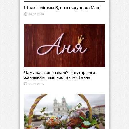
Шляхі пілігрымаў, што вядуць да Маці
20.07.2026
Чаму вас так назвалі? Пагутарылі з
жанчынамі, якія носяць імя Ганна
01.08.2025