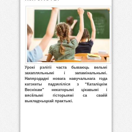
Урокі рэлігіі часта бываюць вельмі
захапляльнымі і запамінальнымі.
Напярэдадні новага навучальнага года
катэхеты падзяліліся з “Каталіцкім
Веснікам” некаторымі цікавымі і
вясёлымі гісторыямі са сваёй
выкладчыцкай практыкі.