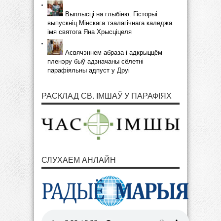
Выплысці на глыбіню. Гісторыі
выпускніц Мінскага тэалагічнага каледжа
імя святога Яна Хрысціцеля
Асвячэннем абраза і адкрыццём
пленэру быў адзначаны сёлетні
парафіяльны адпуст у Друі
РАСКЛАД СВ. ІМШАЎ У ПАРАФІЯХ
СЛУХАЕМ АНЛАЙН