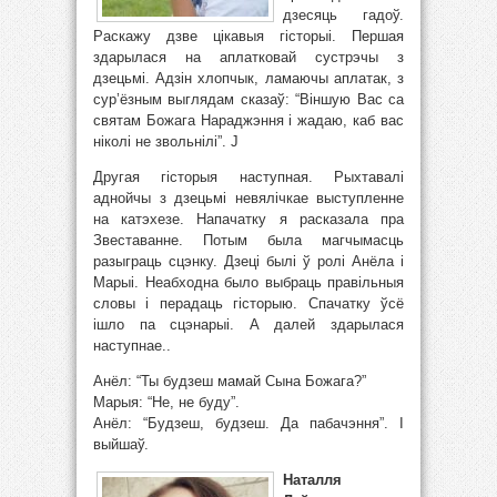
дзесяць гадоў.
Раскажу дзве цікавыя гісторыі. Першая
здарылася на аплатковай сустрэчы з
дзецьмі. Адзін хлопчык, ламаючы аплатак, з
сур’ёзным выглядам сказаў: “Віншую Вас са
святам Божага Нараджэння і жадаю, каб вас
ніколі не звольнілі”. J
Другая гісторыя наступная. Рыхтавалі
аднойчы з дзецьмі невялічкае выступленне
на катэхезе. Напачатку я расказала пра
Звеставанне. Потым была магчымасць
разыграць сцэнку. Дзеці былі ў ролі Анёла і
Марыі. Неабходна было выбраць правільныя
словы і перадаць гісторыю. Спачатку ўсё
ішло па сцэнарыі. А далей здарылася
наступнае..
Анёл: “Ты будзеш мамай Сына Божага?”
Марыя: “Не, не буду”.
Анёл: “Будзеш, будзеш. Да пабачэння”. І
выйшаў.
Наталля