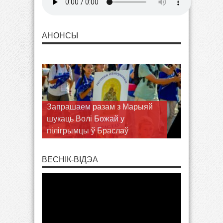
АНОНСЫ
Запрашаем разам з Марыяй
шукаць Волі Божай у
пілігрымцы ў Браслаў
ВЕСНІК-ВІДЭА