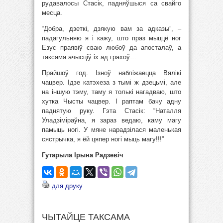
рудавалосы Стасік, падняўшыся са свайго
месца.
“Добра, дзеткі, дзякую вам за адказы”, –
падагульняю я і кажу, што праз мыццё ног
Езус праявіў сваю любоў да апосталаў, а
таксама ачысціў іх ад грахоў…
Прайшоў год. Ізноў набліжаецца Вялікі
чацвер. Ідзе катэхеза з тымі ж дзецьмі, але
на іншую тэму, таму я толькі нагадваю, што
хутка Чысты чацвер. І раптам бачу адну
паднятую руку. Гэта Стасік: “Наталля
Уладзіміраўна, я зараз ведаю, каму магу
памыць ногі. У мяне нарадзілася маленькая
сястрычка, я ёй цяпер ногі мыць магу!!!”
Гутарыла Ірына Радзевіч
для друку
ЧЫТАЙЦЕ ТАКСАМА