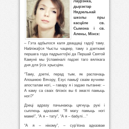
Лаўрэнка,
дырэктар
Нядзельнай
школы пры
касцёле св.
Сымона і св.
Алены, Мінск:
– Гэта адбылося каля дваццаці гадоў таму.
Набліжаўся Чысты чацвер, таму з дзеткамі
першага года падрыхтоўкі да Першай Святой
Камуніі мы ўспаміналі падзеі таго вялікага
дня для ўсіх хрысціян.
“Таму, дзеткі, перад тым, як распачаць
Апошнюю Вячэру, Езус памыў сваім вучням-
апосталам ногі, – гавару я і задаю пытанне: –
А каму са сваіх блізкіх вы б змаглі памыць
ногі?”
Дзеці адразу пачынаюць цягнуць рукі і
сыплюць адказамі: “Я магу памыць ногі
маме!”, “А я – тату”, “А я – бабулі…”
“А я – нікому”, – сур’ёзна адказвае