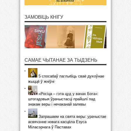
ЗАМОВІЦЬ КНІГУ
САМАЕ ЧЫТАНАЕ ЗА ТЫДЗЕНЬ
5 спосабаў паглыбіць сваё духоўнае
жыццё ў жніўні
«Росіца – гэта цуд у вачах Бога»:
штогадовыя ўрачыстасці прайшлі пад
знакам веры і нечаканай залевы
Запрашаем на свята веры: урачыстае
асвячэнне новага касцёла Езуса
Міласэрнага ў Паставах