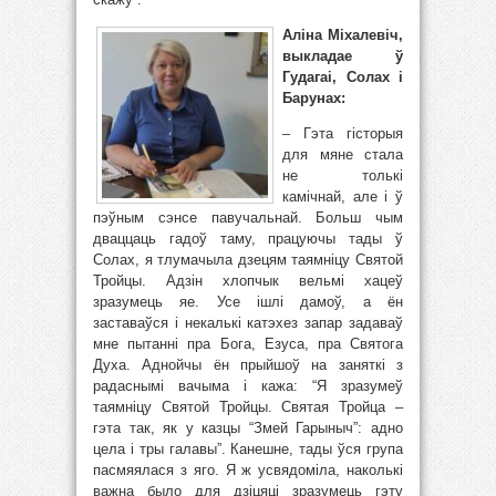
Аліна Міхалевіч,
выкладае ў
Гудагаі, Солах і
Барунах:
– Гэта гісторыя
для мяне стала
не толькі
камічнай, але і ў
пэўным сэнсе павучальнай. Больш чым
дваццаць гадоў таму, працуючы тады ў
Солах, я тлумачыла дзецям таямніцу Святой
Тройцы. Адзін хлопчык вельмі хацеў
зразумець яе. Усе ішлі дамоў, а ён
заставаўся і некалькі катэхез запар задаваў
мне пытанні пра Бога, Езуса, пра Святога
Духа. Аднойчы ён прыйшоў на заняткі з
радаснымі вачыма і кажа: “Я зразумеў
таямніцу Святой Тройцы. Святая Тройца –
гэта так, як у казцы “Змей Гарыныч”: адно
цела і тры галавы”. Канешне, тады ўся група
пасмяялася з яго. Я ж усвядоміла, наколькі
важна было для дзіцяці зразумець гэту