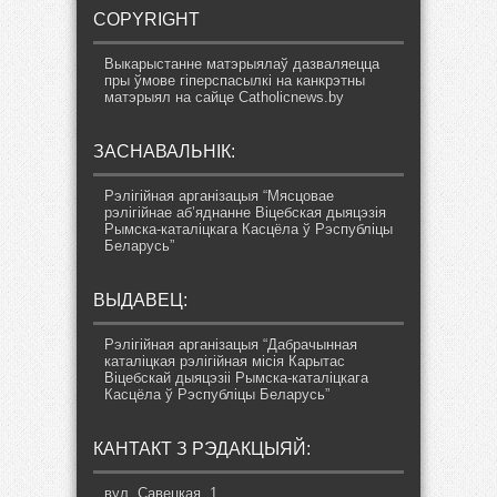
COPYRIGHT
Выкарыстанне матэрыялаў дазваляецца
пры ўмове гіперспасылкі на канкрэтны
матэрыял на сайце Catholicnews.by
ЗАСНАВАЛЬНІК:
Рэлігійная арганізацыя “Мясцовае
рэлігійнае аб’яднанне Віцебская дыяцэзія
Рымска-каталіцкага Касцёла ў Рэспубліцы
Беларусь”
ВЫДАВЕЦ:
Рэлігійная арганізацыя “Дабрачынная
каталіцкая рэлігійная місія Карытас
Віцебскай дыяцэзіі Рымска-каталіцкага
Касцёла ў Рэспубліцы Беларусь”
КАНТАКТ З РЭДАКЦЫЯЙ:
вул. Савецкая, 1