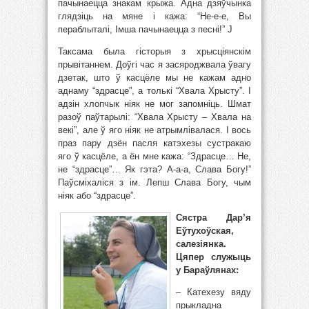
пачынаецца знакам крыжа. Адна дзяўчынка
глядзіць на мяне і кажа: “Не-е-е, Вы
пераблыталі, Імша пачынаецца з песні!” J
Таксама была гісторыя з хрысціянскім
прывітаннем. Доўгі час я засяроджвала ўвагу
дзетак, што ў касцёле мы не кажам адно
аднаму “здрасце”, а толькі “Хвала Хрысту”. І
адзін хлопчык ніяк не мог запомніць. Шмат
разоў паўтарылі: “Хвала Хрысту – Хвала на
векі”, але ў яго ніяк не атрымлівалася. І вось
праз пару дзён пасля катэхезы сустракаю
яго ў касцёле, а ён мне кажа: “Здрасце… Не,
не “здрасце”… Як гэта? А-а-а, Слава Богу!”
Паўсміхаліся з ім. Лепш Слава Богу, чым
ніяк або “здрасце”.
Сястра Дар’я
Еўтухоўская,
салезіянка.
Цяпер служыць
у Бараўлянах:
– Катехезу вяду
прыкладна