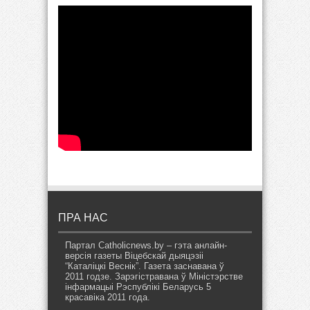
ПРА НАС
Партал Catholicnews.by – гэта анлайн-
версія газеты Віцебскай дыяцэзіі
“Каталіцкі Веснік”. Газета заснавана ў
2011 годзе. Зарэгістравана ў Міністэрстве
інфармацыі Рэспублікі Беларусь 5
красавіка 2011 года.