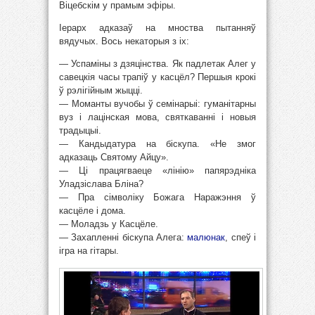
Віцебскім у прамым эфіры.
Іерарх адказаў на мноства пытанняў
вядучых. Вось некаторыя з іх:
— Успаміны з дзяцінства. Як падлетак Алег у
савецкія часы трапіў у касцёл? Першыя крокі
ў рэлігійным жыцці.
— Моманты вучобы ў семінарыі: гуманітарны
вуз і лацінская мова, святкаванні і новыя
традыцыі.
— Кандыдатура на біскупа. «Не змог
адказаць Святому Айцу».
— Ці працягваеце «лінію» папярэдніка
Уладзіслава Бліна?
— Пра сімволіку Божага Наражэння ў
касцёле і дома.
— Моладзь у Касцёле.
— Захапленні біскупа Алега:
малюнак
, спеў і
ігра на гітары.