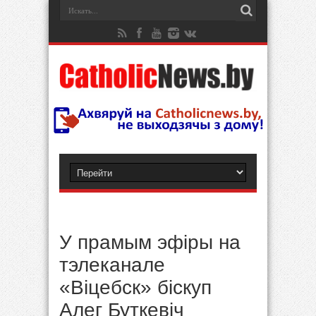
У прамым эфіры на
тэлеканале
«Віцебск» біскуп
Алег Буткевіч