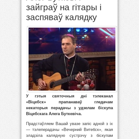
зайграў на гітары і
заспяваў калядку
У гэтыя святочныя дні тэлеканал
«Віцебск» прапанаваў гледачам
некаторыя перадачы з удзелам біскупа
Віцебскага Алега Буткевіча.
Прадстаўляем Вашай увазе запіс адной з іх
— тэлеперадачы «Вечерний Витебск», якая
зладзіла калядную сустрэчу з біскупам