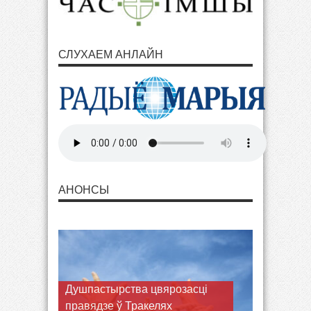
СЛУХАЕМ АНЛАЙН
АНОНСЫ
Душпастырства цвярозасці
правядзе ў Тракелях