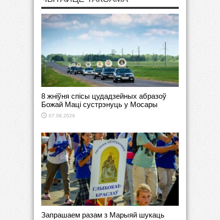
8 жніўня спісы цудадзейных абразоў
Божай Маці сустрэнуць у Мосары
07.08.2026
Запрашаем разам з Марыяй шукаць