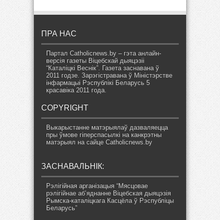
ПРА НАС
Партал Catholicnews.by – гэта анлайн-
версія газеты Віцебскай дыяцэзіі
“Каталіцкі Веснік”. Газета заснавана ў
2011 годзе. Зарэгістравана ў Міністэрстве
інфармацыі Рэспублікі Беларусь 5
красавіка 2011 года.
COPYRIGHT
Выкарыстанне матэрыялаў дазваляецца
пры ўмове гіперспасылкі на канкрэтны
матэрыял на сайце Catholicnews.by
ЗАСНАВАЛЬНІК:
Рэлігійная арганізацыя “Мясцовае
рэлігійнае аб’яднанне Віцебская дыяцэзія
Рымска-каталіцкага Касцёла ў Рэспубліцы
Беларусь”