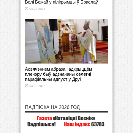
Волі Божай у пілігрымцы ў Браслаў
04.08.2026
Асвячэннем абраза і адкрыццём
пленэру быў адзначаны сёлетні
парафіяльны адпуст у Друі
04.08.2026
ПАДПІСКА НА 2026 ГОД