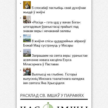
5 спосабаў паглыбіць сваё духоўнае
жыццё ў жніўні
«Росіца – гэта цуд у вачах Бога»:
штогадовыя ўрачыстасці прайшлі пад
знакам веры і нечаканай залевы
8 жніўня спісы цудадзейных абразоў
Божай Маці сустрэнуць у Мосары
Запрашаем на свята веры: урачыстае
асвячэнне новага касцёла Езуса
Міласэрнага ў Паставах
Выплысці на глыбіню. Гісторыі
выпускніц Мінскага тэалагічнага каледжа
імя святога Яна Хрысціцеля
РАСКЛАД СВ. ІМШАЎ У ПАРАФІЯХ