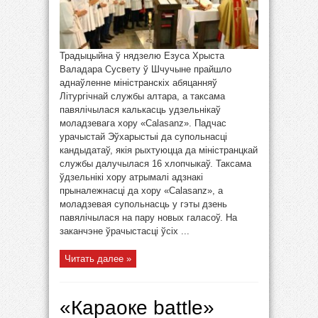
Традыцыйна ў нядзелю Езуса Хрыста
Валадара Сусвету ў Шчучыне прайшло
аднаўленне міністранскіх абяцанняў
Літургічнай службы алтара, а таксама
павялічылася калькасць удзельнікаў
моладзевага хору «Calasanz». Падчас
урачыстай Эўхарыстыі да супольнасці
кандыдатаў, якія рыхтуюцца да міністранцкай
службы далучылася 16 хлопчыкаў. Таксама
ўдзельнікі хору атрымалі адзнакі
прыналежнасці да хору «Calasanz», а
моладзевая супольнасць у гэты дзень
павялічылася на пару новых галасоў. На
заканчэне ўрачыстасці ўсіх ...
Читать далее »
«Караоке battle»