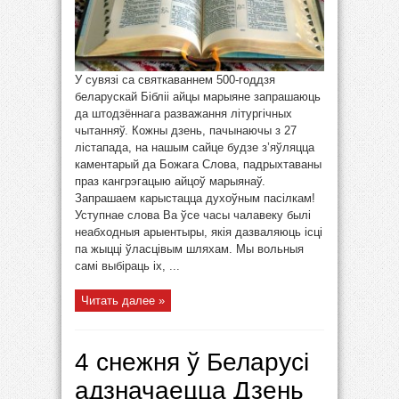
У сувязі са святкаваннем 500-годдзя
беларускай Бібліі айцы марыяне запрашаюць
да штодзённага разважання літургічных
чытанняў. Кожны дзень, пачынаючы з 27
лістапада, на нашым сайце будзе з’яўляцца
каментарый да Божага Слова, падрыхтаваны
праз кангрэгацыю айцоў марыянаў.
Запрашаем карыстацца духоўным пасілкам!
Уступнае слова Ва ўсе часы чалавеку былі
неабходныя арыентыры, якія дазваляюць ісці
па жыцці ўласцівым шляхам. Мы вольныя
самі выбіраць іх, ...
Читать далее »
4 снежня ў Беларусі
адзначаецца Дзень