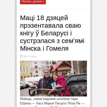
Читать далее »
Маці 18 дзяцей
прэзентавала сваю
кнігу ў Беларусі і
сустрэлася з сем’ямі
Мінска і Гомеля
29.11.2016
Мабыць, самая вядомая шлюбная пара
Еўропы — Хасэ Марыя Пасціга і Роза Пік —