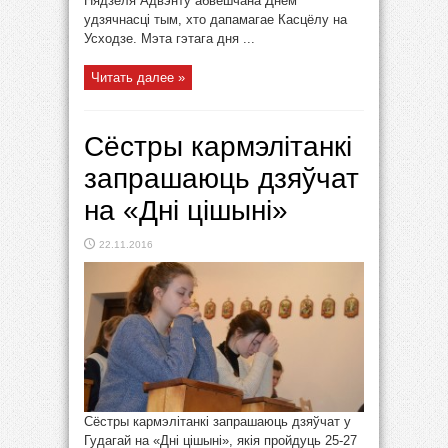
Нядзеля Адвэнту абвешчана Днём
удзячнасці тым, хто дапамагае Касцёлу на
Усходзе. Мэта гэтага дня ...
Читать далее »
Сёстры кармэлітанкі
запрашаюць дзяўчат
на «Дні цішыні»
22.11.2016
Сёстры кармэлітанкі запрашаюць дзяўчат у
Гудагай на «Дні цішыні», якія пройдуць 25-27