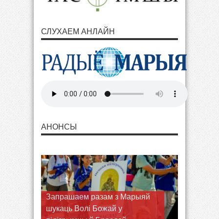
СЛУХАЕМ АНЛАЙН
АНОНСЫ
Душпастырства цвярозасці
правядзе ў Тракелях