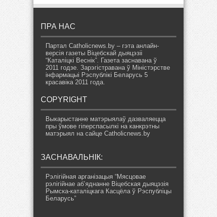
ПРА НАС
Партал Catholicnews.by – гэта анлайн-
версія газеты Віцебскай дыяцэзіі
“Каталіцкі Веснік”. Газета заснавана ў
2011 годзе. Зарэгістравана ў Міністэрстве
інфармацыі Рэспублікі Беларусь 5
красавіка 2011 года.
COPYRIGHT
Выкарыстанне матэрыялаў дазваляецца
пры ўмове гіперспасылкі на канкрэтны
матэрыял на сайце Catholicnews.by
ЗАСНАВАЛЬНІК:
Рэлігійная арганізацыя “Мясцовае
рэлігійнае аб’яднанне Віцебская дыяцэзія
Рымска-каталіцкага Касцёла ў Рэспубліцы
Беларусь”