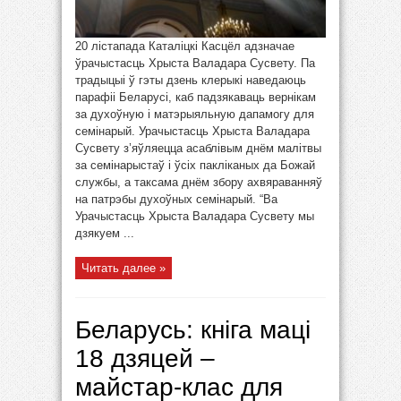
20 лістапада Каталіцкі Касцёл адзначае
ўрачыстасць Хрыста Валадара Сусвету. Па
традыцыі ў гэты дзень клерыкі наведаюць
парафіі Беларусі, каб падзякаваць вернікам
за духоўную і матэрыяльную дапамогу для
семінарый. Урачыстасць Хрыста Валадара
Сусвету з’яўляецца асаблівым днём малітвы
за семінарыстаў і ўсіх пакліканых да Божай
службы, а таксама днём збору ахвяраванняў
на патрэбы духоўных семінарый. “Ва
Урачыстасць Хрыста Валадара Сусвету мы
дзякуем ...
Читать далее »
Беларусь: кніга маці
18 дзяцей –
майстар-клас для