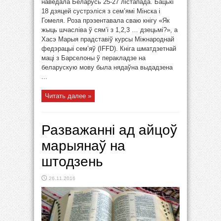
наведала Беларусь 25-27 лістапада. Бацькі
18 дзяцей сустрэліся з сем’ямі Мінска і
Гомеля. Роза прэзентавала сваю кнігу «Як
жыць шчасліва ў сям’і з 1,2,3 … дзецьмі?», а
Хасэ Марыя прадставіў курсы Міжнароднай
федэрацыі сем’яў (IFFD). Кніга шматдзетнай
маці з Барселоны ў перакладзе на
беларускую мову была нядаўна выдадзена
...
Читать далее »
Разважанні ад айцоў
марыянаў на
штодзень
26.11.2016