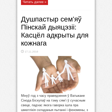
Читать далее »
Душпастыр сем’яў
Пінскай дыяцэзіі:
Касцёл адкрыты для
кожнага
17.11.2016
Мінуў год з часу правядзення ў Ватыкане
Сінода Біскупаў на тэму сям’і ў сучасным
свеце, падчас якога гаворка ішла пра
шматлікія складаныя пытанні і феномены, з