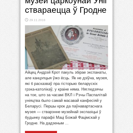
музей царкоўнай Уніі
ствараецца ў Гродне
29.11.2016
Айцец Андрэй Крот пакуль збірае экспанаты,
але канцэпцыя ўжо ёсць. Як не дзіўна, музея,
які б расказваў пра гісторыю беларускіх
грэка-католікаў, у краіне няма. Нягледзячы
на тое, што за часамі ВКЛ і Рэчы Паспалітай
уніяцтва было самай масавай канфесіяй у
Беларусі. Першы крок да паўнавартаснага
музея — стварэнне музейнай экспазіцыі ў
будынку парафіі Маці Божай Фацімскай у
Гродне. На дадзеным ...