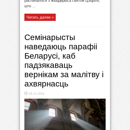
распачалося з жыццёрыса cвятой Цэцыліі,
што ...
Читать далее »
Семінарысты
наведаюць парафіі
Беларусі, каб
падзякаваць
вернікам за малітву і
ахвярнасць
19.11.2016