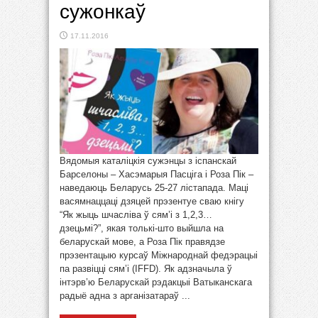
сужонкаў
17.11.2016
Вядомыя каталіцкія сужэнцы з іспанскай
Барселоны – Хасэмарыя Пасціга і Роза Пік –
наведаюць Беларусь 25-27 лістапада. Маці
васямнаццаці дзяцей прэзентуе сваю кнігу
“Як жыць шчасліва ў сям’і з 1,2,3…
дзецьмі?”, якая толькі-што выйшла на
беларускай мове, а Роза Пік правядзе
прэзентацыю курсаў Міжнароднай федэрацыі
па развіцці сям’і (IFFD). Як адзначыла ў
інтэрв’ю Беларускай рэдакцыі Ватыканскага
радыё адна з арганізатараў ...