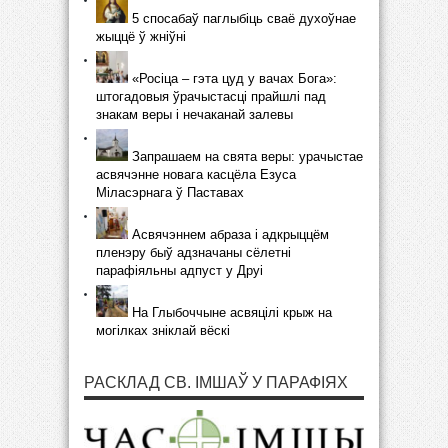
5 спосабаў паглыбіць сваё духоўнае
жыццё ў жніўні
«Росіца – гэта цуд у вачах Бога»:
штогадовыя ўрачыстасці прайшлі пад
знакам веры і нечаканай залевы
Запрашаем на свята веры: урачыстае
асвячэнне новага касцёла Езуса
Міласэрнага ў Паставах
Асвячэннем абраза і адкрыццём
пленэру быў адзначаны сёлетні
парафіяльны адпуст у Друі
На Глыбоччыне асвяцілі крыж на
могілках зніклай вёскі
РАСКЛАД СВ. ІМШАЎ У ПАРАФІЯХ