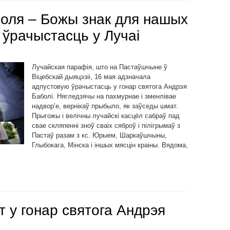
оля – Божы знак для нашых
 ўрачыстасць у Лучаі
Лучайская парафія, што на Пастаўшчыне ў
Віцебскай дыяцэзіі, 16 мая адзначала
адпустовую ўрачыстасць у гонар святога Андрэя
Баболі. Нягледзячы на пахмурнае і зменлівае
надвор’е, вернікаў прыбыло, як заўседы шмат.
Прыгожы і велічны лучайскі касцёл сабраў пад
свае скляпенні зноў сваіх сяброў і пілігрымаў з
Пастаў разам з кс. Юрыем, Шаркаўшчыны,
Глыбокага, Мінска і іншых мясцін краіны. Вядома,
 у гонар святога Андрэя