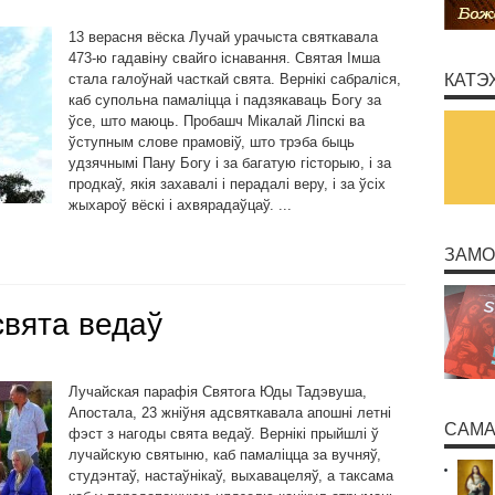
13 верасня вёска Лучай урачыста святкавала
473-ю гадавіну свайго існавання. Святая Імша
стала галоўнай часткай свята. Вернікі сабраліся,
КАТЭ
каб супольна памаліцца і падзякаваць Богу за
ўсе, што маюць. Пробашч Мікалай Ліпскі ва
ўступным слове прамовіў, што трэба быць
удзячнымі Пану Богу і за багатую гісторыю, і за
продкаў, якія захавалі і перадалі веру, і за ўсіх
жыхароў вёскі і ахвярадаўцаў. ...
ЗАМО
свята ведаў
Лучайская парафія Святога Юды Тадэвуша,
Апостала, 23 жніўня адсвяткавала апошні летні
САМА
фэст з нагоды свята ведаў. Вернікі прыйшлі ў
лучайскую святыню, каб памаліцца за вучняў,
студэнтаў, настаўнікаў, выхавацеляў, а таксама