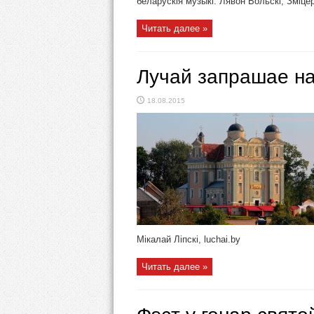
беларускія музыкі: Лявон Вольскі, Зміцер
Читать далее »
Лучай запрашае на
18.08.2015
Мікалай Ліпскі, luchai.by
Читать далее »