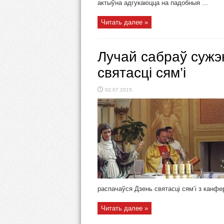
актыўна адгукаюцца на падобныя ...
Читать далее »
Лучай сабраў сужэ
святасці сям’і
02.07.2015
распачаўся Дзень святасці сям’і з канфер
Читать далее »