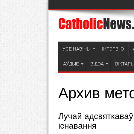
УСЕ НАВІНЫ
ІНТЭРВ’Ю
АЎДЫЁ
ВІДЭА
ВІКТАР
Архив мет
Лучай адсвяткаваў 
існавання