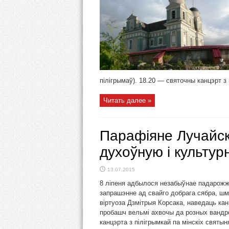
пілігрымаў). 18.20 — святочны канцэрт з 
Читать далее »
Парафіяне Лучайск
духоўную і культур
13.07.2015
8 ліпеня адбылося незабыўнае падарожж
запрашэнне ад свайго добрага сябра, шма
віртуоза Дзмітрыя Корсака, наведаць кан
пробашч вельмі ахвочы да розных вандро
канцэрта з пілігрымкай па мінскіх святы