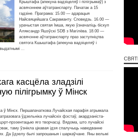
Крыштафа (апекуна вадзіцеляў і пілігрымаў) з
асвячэннем аўтатранспарту. Пачатак а 15
гадзіне. Праграма: 15.00 — адарацыя
Найсвяцейшага Сакраманту. Споведзь. 16.00 —
урачыстая святая Імша, якую ўзначаліць біскуп
Аляксандр Яшэўскі SDB з Магілёва. 18.00 —
асвячэнне аўтатранспарту праз заступніцтва
святога Кшыштафа (апекуна вадзіцеляў і
выдатнымі ...
СВЯТ
ага касцёла зладзілі
ную пілігрымку ў Мінск
а ў Мінск. Першапачаткова Лучайская парафія атрымала
тразовага ўдзельніка лучайскіх фэстаў, акардэаніста-
цэрт-прэзентацыю яго творчасці. Вядома, што лучайскі
вак, таму ўзнікла цікавая ідэя спалучыць наведванне
нях. Да ўдзелу былі запрошаныя і шаркаўчане. Яны вельмі