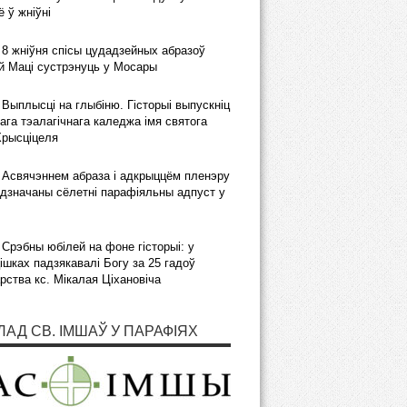
 ў жніўні
8 жніўня спісы цудадзейных абразоў
 Маці сустрэнуць у Мосары
Выплысці на глыбіню. Гісторыі выпускніц
ага тэалагічнага каледжа імя святога
Хрысціцеля
Асвячэннем абраза і адкрыццём пленэру
дзначаны сёлетні парафіяльны адпуст у
Срэбны юбілей на фоне гісторыі: у
шках падзякавалі Богу за 25 гадоў
рства кс. Мікалая Ціхановіча
ЛАД СВ. ІМШАЎ У ПАРАФІЯХ