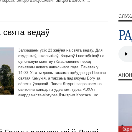
 Корсак, Зміцер Вайцюшкевіч, Зміцер Бартосік, ...
СЛУХ
 свята ведаў
Запрашаем усіх 23 жніўня на свята ведаў. Для
студэнтаў, школьнікаў, бацькоў і настаўнікаў на
супольную малітву і блаславенне перад
пачаткам новага навульнага года. Пачатак у
14:00. У гэты дзень таксама адбудзецца Першая
АНО
святая Камунія, а таксама падзякуем Богу за
сёлетні ўраджай. Пасля Літургіі запрашаем на
святочны канцэрт з удзелам: гурта РЭХА і
акардэаніста-віртуоза Дзмітрыя Корсака . кс.
Запр
шука