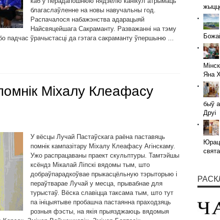
каб у перадапошнюю нядзелю канікул атрымаць
жыццё
благаслаўленне на новы навучальны год.
Распачалося набажэнства адарацыяй
Найсвяцейшага Сакраманту. Разважанні на тэму
Божай
о падчас ўрачыстасці да гэтага сакраманту ўпершыню ...
Мінск
Яна 
 помнік Міхалу Клеафасу
быў а
Друі
У вёсцы Лучай Пастаўскага раёна паставяць
Юраці
помнік кампазітару Міхалу Клеафасу Агінскаму.
свята
Ужо распрацаваны праект скульптуры. Тамтэйшы
ксёндз Мікалай Ліпскі вядомы тым, што
добраўпарадкоўвае прыкасцёльную тэрыторыю і
РАСК
пераўтварае Лучай у месца, прывабнае для
турыстаў. Вёска славіцца таксама тым, што тут
па ініцыятыве пробашча пастаянна праходзяць
розныя фэсты, на якія прыязджаюць вядомыя