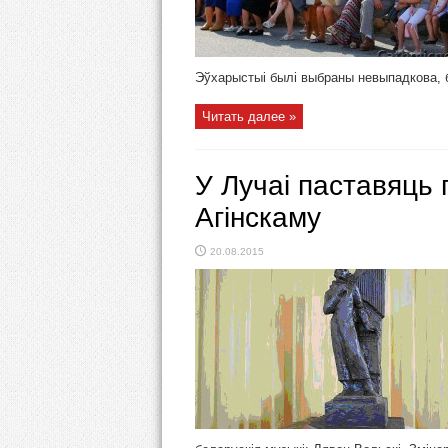
Эўхарыстыі былі выбраны невыпадкова, б
Читать далее »
У Лучаі паставяць
Агінскаму
20.08.2015