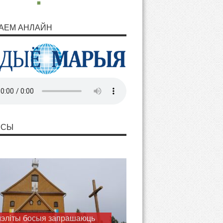
АЕМ АНЛАЙН
НСЫ
ашаем разам з Марыяй
ць Волі Божай у пілігрымцы