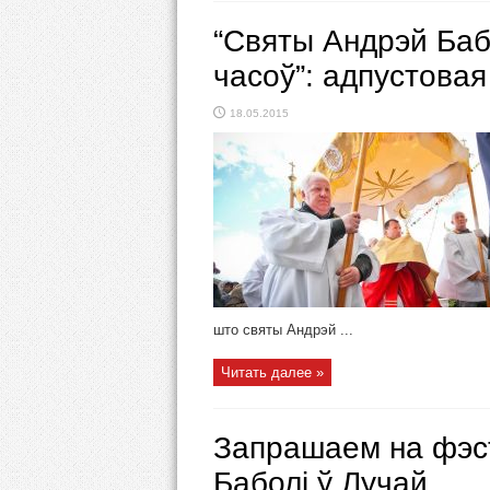
“Святы Андрэй Баб
часоў”: адпустовая
18.05.2015
што святы Андрэй ...
Читать далее »
Запрашаем на фэст
Баболі ў Лучай