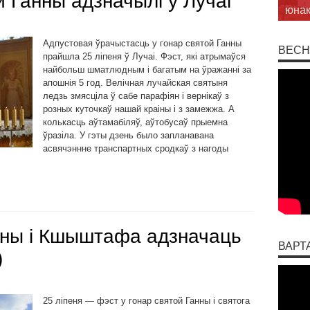
й Ганны адзначылі ў Лучаі
ў Бр
Адпустовая ўрачыстасць у гонар святой Ганны
ВЕСН
прайшла 25 ліпеня ў Лучаі. Фэст, які атрымаўся
найбольш шматлюдным і багатым на ўражанні за
апошнія 5 год. Велічная лучайская святыня
ледзь змясціла ў сабе парафіян і вернікаў з
розных куточкаў нашай краіны і з замежжа. А
колькасць аўтамабіляў, аўтобусаў прыемна
ўразіла. У гэты дзень было запланавана
асвячэннне транспартных сродкаў з нагоды
нны і Кшыштафа адзначаць
ВАРТ
)
25 ліпеня — фэст у гонар святой Ганны і святога