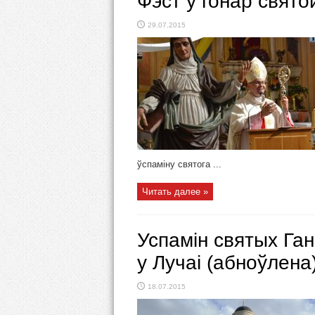
Фэст у гонар свято
29.07.2015
ўспаміну святога ...
Читать далее »
Успамін святых Га
у Лучаі (абноўлена
18.07.2015