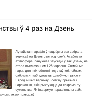
нствы ў 4 раз на Дзень
Лучайская парафія ў чацвёрты раз сабрала
вернікаў на Дзень святасці сям’і. Асаблівая
атмасфера, пануючая заўсёды ў такі дзень, не
стала выключэннем і 28 чэрвеня. Сямейныя
пары, для якіх сёлетні год стаў юбілейным,
сабраліся, каб аднавіць шлюбную прысягу.
Сярод іншых вернікаў і сем’яў прыбылі і
нарачоныя, якія рыхтуюцца да сакраманту
сужэнства. Як інфармуе парафіяльны сайт,
энцыі, якую праводзіў ...