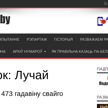
АПЫТАННЕ
РЭПАРТАЖ
ГІСТОРЫЯ
РАЗВАЖАЕМ Р
ЫНА
АРХІЎ НУМАРОЎ
ЯК ПРАВІЛЬНА КАЗАЦЬ ПА-БЕ
ПАДПІ
ок:
Лучай
473 гадавіну свайго
РАЗВ