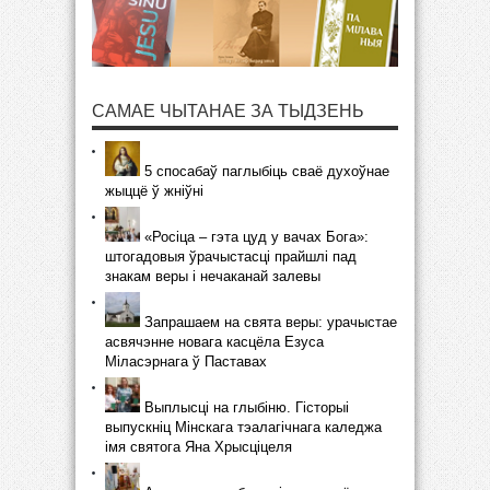
САМАЕ ЧЫТАНАЕ ЗА ТЫДЗЕНЬ
5 спосабаў паглыбіць сваё духоўнае
жыццё ў жніўні
«Росіца – гэта цуд у вачах Бога»:
штогадовыя ўрачыстасці прайшлі пад
знакам веры і нечаканай залевы
Запрашаем на свята веры: урачыстае
асвячэнне новага касцёла Езуса
Міласэрнага ў Паставах
Выплысці на глыбіню. Гісторыі
выпускніц Мінскага тэалагічнага каледжа
імя святога Яна Хрысціцеля