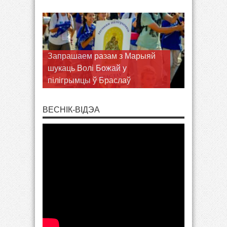
Запрашаем разам з Марыяй
шукаць Волі Божай у
пілігрымцы ў Браслаў
ВЕСНІК-ВІДЭА