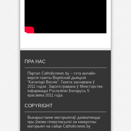
ПРА НАС
Партал Catholicnews.by – гэта анлайн-
версія газеты Віцебскай дыяцэзіі
“Каталіцкі Веснік”. Газета заснавана ў
2011 годзе. Зарэгістравана ў Міністэрстве
інфармацыі Рэспублікі Беларусь 5
красавіка 2011 года.
COPYRIGHT
Выкарыстанне матэрыялаў дазваляецца
пры ўмове гіперспасылкі на канкрэтны
матэрыял на сайце Catholicnews.by