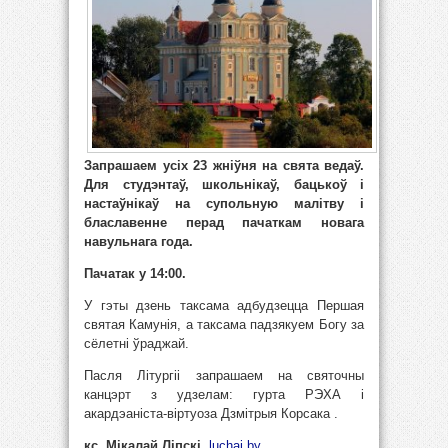
Запрашаем усіх 23 жніўня на свята ведаў.
Для студэнтаў, школьнікаў, бацькоў і
настаўнікаў на супольную малітву і
блаславенне перад пачаткам новага
навульнага года.
Пачатак у 14:00.
У гэты дзень таксама адбудзецца Першая
святая Камунія, а таксама падзякуем Богу за
сёлетні ўраджай.
Пасля Літургіі запрашаем на святочны
канцэрт з удзелам: гурта РЭХА і
акардэаніста-віртуоза Дзмітрыя Корсака .
кс. Мікалай Ліпскі
,
luchai.by