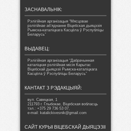
ЗАСНАВАЛЬНІК:
Рэлігійная арганізацыя “Мясцовае
рэлігійнае аб’яднанне Віцебская дыяцэзія
Рымска-каталіцкага Касцёла ў Рэспубліцы
Беларусь”
ВЫДАВЕЦ:
Рэлігійная арганізацыя “Дабрачынная
каталіцкая рэлігійная місія Карытас
Віцебскай дыяцэзіі Рымска-каталіцкага
Касцёла ў Рэспубліцы Беларусь”
КАНТАКТ З РЭДАКЦЫЯЙ:
вул. Савецкая, 1
211793 г. Глыбокае, Віцебская вобласць
тэл.: +375 29 736 53 07,
e-mail: katalickivesnik@gmail.com
САЙТ КУРЫІ ВІЦЕБСКАЙ ДЫЯЦЭЗІІ