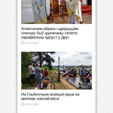
Асвячэннем абраза і адкрыццём
пленэру быў адзначаны сёлетні
парафіяльны адпуст у Друі
04.08.2026
На Глыбоччыне асвяцілі крыж на
могілках зніклай вёскі
04.08.2026