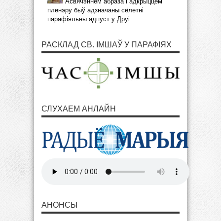
Асвячэннем абраза і адкрыццём
пленэру быў адзначаны сёлетні
парафіяльны адпуст у Друі
РАСКЛАД СВ. ІМШАЎ У ПАРАФІЯХ
СЛУХАЕМ АНЛАЙН
АНОНСЫ