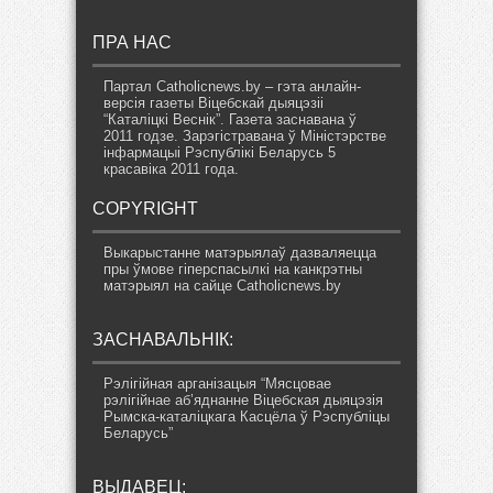
ПРА НАС
Партал Catholicnews.by – гэта анлайн-
версія газеты Віцебскай дыяцэзіі
“Каталіцкі Веснік”. Газета заснавана ў
2011 годзе. Зарэгістравана ў Міністэрстве
інфармацыі Рэспублікі Беларусь 5
красавіка 2011 года.
COPYRIGHT
Выкарыстанне матэрыялаў дазваляецца
пры ўмове гіперспасылкі на канкрэтны
матэрыял на сайце Catholicnews.by
ЗАСНАВАЛЬНІК:
Рэлігійная арганізацыя “Мясцовае
рэлігійнае аб’яднанне Віцебская дыяцэзія
Рымска-каталіцкага Касцёла ў Рэспубліцы
Беларусь”
ВЫДАВЕЦ: