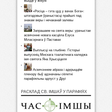
жыццё ў жніўні
«Росіца – гэта цуд у вачах Бога»:
штогадовыя ўрачыстасці прайшлі пад
знакам веры і нечаканай залевы
Запрашаем на свята веры: урачыстае
асвячэнне новага касцёла Езуса
Міласэрнага ў Паставах
Выплысці на глыбіню. Гісторыі
выпускніц Мінскага тэалагічнага каледжа
імя святога Яна Хрысціцеля
Асвячэннем абраза і адкрыццём
пленэру быў адзначаны сёлетні
парафіяльны адпуст у Друі
РАСКЛАД СВ. ІМШАЎ У ПАРАФІЯХ