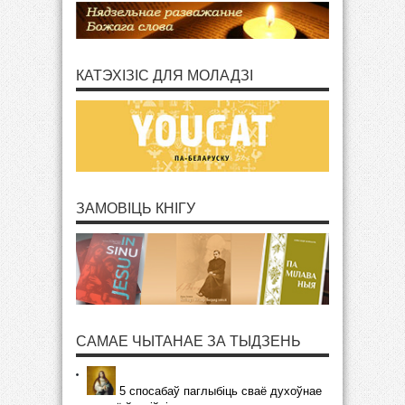
КАТЭХІЗІС ДЛЯ МОЛАДЗІ
ЗАМОВІЦЬ КНІГУ
САМАЕ ЧЫТАНАЕ ЗА ТЫДЗЕНЬ
5 спосабаў паглыбіць сваё духоўнае