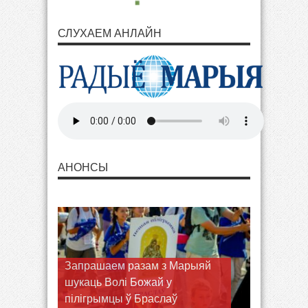
СЛУХАЕМ АНЛАЙН
АНОНСЫ
Запрашаем разам з Марыяй
шукаць Волі Божай у
пілігрымцы ў Браслаў