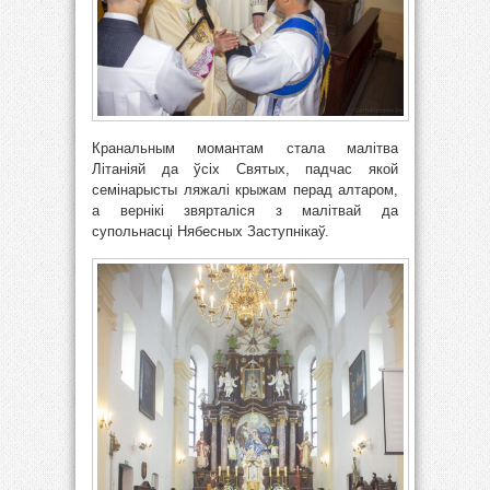
Кранальным момантам стала малітва
Літаніяй да ўсіх Святых, падчас якой
семінарыcты ляжалі крыжам перад алтаром,
а вернікі звярталіся з малітвай да
супольнасці Нябесных Заступнікаў.