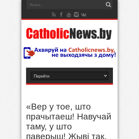
«Вер у тое, што
прачытаеш! Навучай
таму, у што
паверыш! Жыві так,