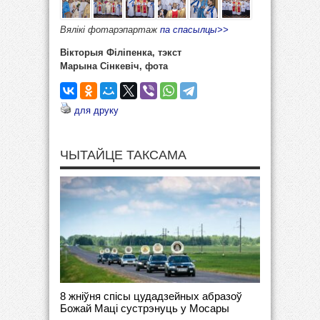
Вялікі фотарэпартаж
па спасылцы>>
Вікторыя Філіпенка, тэкст
Марына Сінкевіч, фота
для друку
ЧЫТАЙЦЕ ТАКСАМА
8 жніўня спісы цудадзейных абразоў
Божай Маці сустрэнуць у Мосары