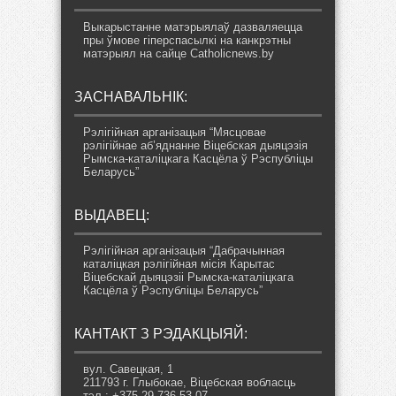
Выкарыстанне матэрыялаў дазваляецца
пры ўмове гіперспасылкі на канкрэтны
матэрыял на сайце Catholicnews.by
ЗАСНАВАЛЬНІК:
Рэлігійная арганізацыя “Мясцовае
рэлігійнае аб’яднанне Віцебская дыяцэзія
Рымска-каталіцкага Касцёла ў Рэспубліцы
Беларусь”
ВЫДАВЕЦ:
Рэлігійная арганізацыя “Дабрачынная
каталіцкая рэлігійная місія Карытас
Віцебскай дыяцэзіі Рымска-каталіцкага
Касцёла ў Рэспубліцы Беларусь”
КАНТАКТ З РЭДАКЦЫЯЙ:
вул. Савецкая, 1
211793 г. Глыбокае, Віцебская вобласць
тэл.: +375 29 736 53 07,