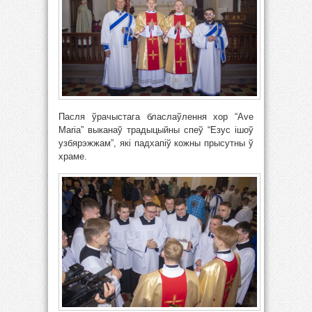
Пасля ўрачыстага бласлаўлення хор “Аve
Maria” выканаў традыцыйны спеў “Езус ішоў
узбярэжжам”, які падхапіў кожны прысутны ў
храме.