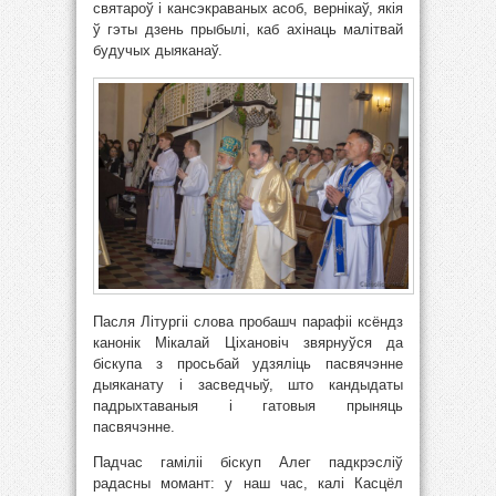
святароў і кансэкраваных асоб, вернікаў, якія
ў гэты дзень прыбылі, каб ахінаць малітвай
будучых дыяканаў.
Пасля Літургіі слова пробашч парафіі ксёндз
канонік Мікалай Ціхановіч звярнуўся да
біскупа з просьбай удзяліць пасвячэнне
дыяканату і засведчыў, што кандыдаты
падрыхтаваныя і гатовыя прыняць
пасвячэнне.
Падчас гаміліі біскуп Алег падкрэсліў
радасны момант: у наш час, калі Касцёл