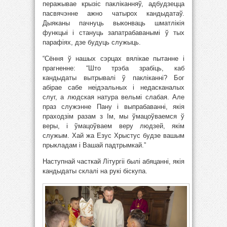
перажывае крызіс пакліканняў, адбудзецца
пасвячэнне ажно чатырох кандыдатаў.
Дыяканы пачнуць выконваць шматлікія
функцыі і стануць запатрабаванымі ў тых
парафіях, дзе будуць служыць.
“Сёння ў нашых сэрцах вялікае пытанне і
прагненне: “Што трэба зрабіць, каб
кандыдаты вытрывалі ў пакліканні? Бог
абірае сабе неідэальных і недасканалых
слуг, а людская натура вельмі слабая. Але
праз служэнне Пану і выпрабаванні, якія
праходзім разам з Ім, мы ўмацоўваемся ў
веры, і ўмацоўваем веру людзей, якім
служым. Хай жа Езус Хрыстус будзе вашым
прыкладам і Вашай падтрымкай.”
Наступнай часткай Літургіі былі абяцанні, якія
кандыдаты склалі на рукі біскупа.