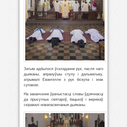
Затым адбылося ўскладанне рук, пасля чаго
дыяканы, апрануўшы стулу і дальматыку,
атрымалі Евангелле з рук біскупа і знак
супакою.
На заканчэнне ўрачыстасці словы ўдзячнасці
да прысутных святароў, бацькоў і вернікаў
скіравалі новапасвечаныя дыяканы.