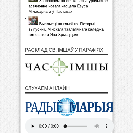
Запрашаем на свята веры: урачыстае
асвячэнне новага касцёла Езуса
Міласэрнага ў Паставах
Выплысці на глыбіню. Гісторыі
выпускніц Мінскага тэалагічнага каледжа
імя святога Яна Хрысціцеля
РАСКЛАД СВ. ІМШАЎ У ПАРАФІЯХ
СЛУХАЕМ АНЛАЙН