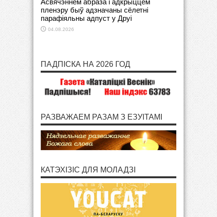
Асвячэннем абраза і адкрыццём
пленэру быў адзначаны сёлетні
парафіяльны адпуст у Друі
04.08.2026
ПАДПІСКА НА 2026 ГОД
РАЗВАЖАЕМ РАЗАМ З ЕЗУІТАМІ
КАТЭХІЗІС ДЛЯ МОЛАДЗІ