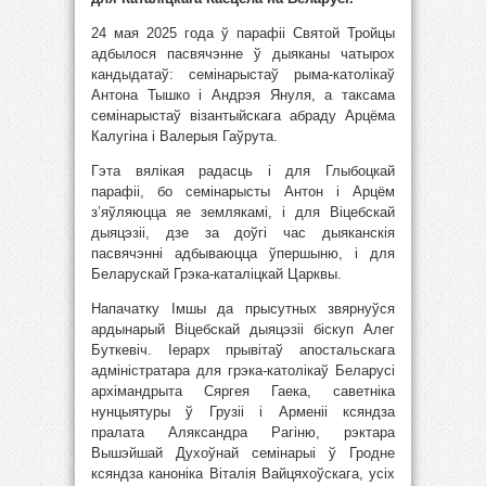
24 мая 2025 года ў парафіі Святой Тройцы
адбылося пасвячэнне ў дыяканы чатырох
кандыдатаў: семінарыстаў рыма-католікаў
Антона Тышко і Андрэя Януля, а таксама
семінарыстаў візантыйскага абраду Арцёма
Калугіна і Валерыя Гаўрута.
Гэта вялікая радасць і для Глыбоцкай
парафіі, бо семінарысты Антон і Арцём
з’яўляюцца яе землякамі, і для Віцебскай
дыяцэзіі, дзе за доўгі час дыяканскія
пасвячэнні адбываюцца ўпершыню, і для
Беларускай Грэка-каталіцкай Царквы.
Напачатку Імшы да прысутных звярнуўся
ардынарый Віцебскай дыяцэзіі біскуп Алег
Буткевіч. Іерарх прывітаў апостальскага
адміністратара для грэка-католікаў Беларусі
архімандрыта Сяргея Гаека, саветніка
нунцыятуры ў Грузіі і Арменіі ксяндза
пралата Аляксандра Рагіню, рэктара
Вышэйшай Духоўнай семінарыі ў Гродне
ксяндза каноніка Віталія Вайцяхоўскага, усіх