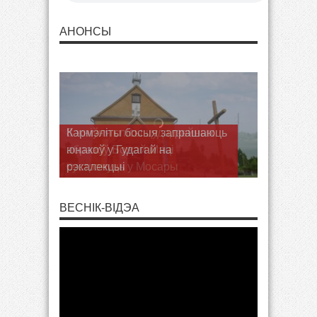
АНОНСЫ
Кармэліты босыя запрашаюць
юнакоў у Гудагай на
рэкалекцыі
ВЕСНІК-ВІДЭА