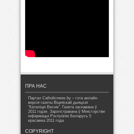
ПРА НАС
Партал Catholicnews.by – гэта анлайн-
версія газеты Віцебскай дыяцэзіі
“Каталіцкі Веснік”. Газета заснавана ў
2011 годзе. Зарэгістравана ў Міністэрстве
інфармацыі Рэспублікі Беларусь 5
красавіка 2011 года.
COPYRIGHT