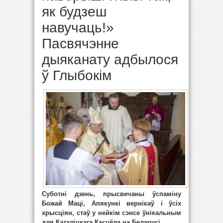
як будзеш
навучаць!»
Пасвячэнне
дыяканату адбылося
ў Глыбокім
Суботні дзень, прысвечаны ўспаміну
Божай Маці, Апякункі вернікаў і ўсіх
хрысціян, стаў у нейкім сэнсе ўнікальным
для Каталіцкага Касцёла на Беларусі.