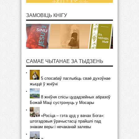
ЗАМОВІЦЬ КНІГУ
САМАЕ ЧЫТАНАЕ ЗА ТЫДЗЕНЬ
5 спосабаў паглыбіць сваё духоўнае
жыццё ў жніўні
8 жніўня спісы цудадзейных абразоў
Божай Маці сустрэнуць у Мосары
«Росіца – гэта цуд у вачах Бога»:
штогадовыя ўрачыстасці прайшлі пад
знакам веры і нечаканай залевы