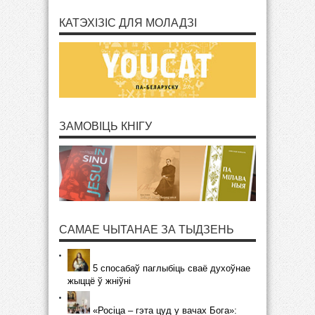
КАТЭХІЗІС ДЛЯ МОЛАДЗІ
ЗАМОВІЦЬ КНІГУ
САМАЕ ЧЫТАНАЕ ЗА ТЫДЗЕНЬ
5 спосабаў паглыбіць сваё духоўнае
жыццё ў жніўні
«Росіца – гэта цуд у вачах Бога»: