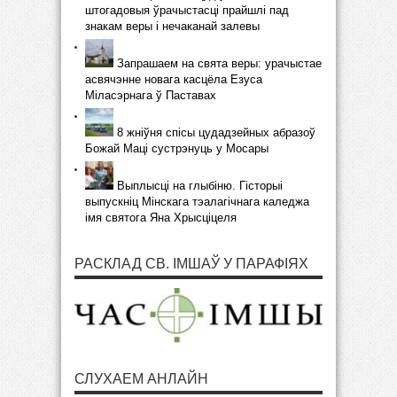
штогадовыя ўрачыстасці прайшлі пад
знакам веры і нечаканай залевы
Запрашаем на свята веры: урачыстае
асвячэнне новага касцёла Езуса
Міласэрнага ў Паставах
8 жніўня спісы цудадзейных абразоў
Божай Маці сустрэнуць у Мосары
Выплысці на глыбіню. Гісторыі
выпускніц Мінскага тэалагічнага каледжа
імя святога Яна Хрысціцеля
РАСКЛАД СВ. ІМШАЎ У ПАРАФІЯХ
СЛУХАЕМ АНЛАЙН