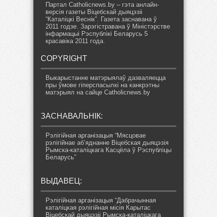
Партал Catholicnews.by – гэта анлайн-
версія газеты Віцебскай дыяцэзіі
“Каталіцкі Веснік”. Газета заснавана ў
2011 годзе. Зарэгістравана ў Міністэрстве
інфармацыі Рэспублікі Беларусь 5
красавіка 2011 года.
COPYRIGHT
Выкарыстанне матэрыялаў дазваляецца
пры ўмове гіперспасылкі на канкрэтны
матэрыял на сайце Catholicnews.by
ЗАСНАВАЛЬНІК:
Рэлігійная арганізацыя “Мясцовае
рэлігійнае аб’яднанне Віцебская дыяцэзія
Рымска-каталіцкага Касцёла ў Рэспубліцы
Беларусь”
ВЫДАВЕЦ:
Рэлігійная арганізацыя “Дабрачынная
каталіцкая рэлігійная місія Карытас
Віцебскай дыяцэзіі Рымска-каталіцкага