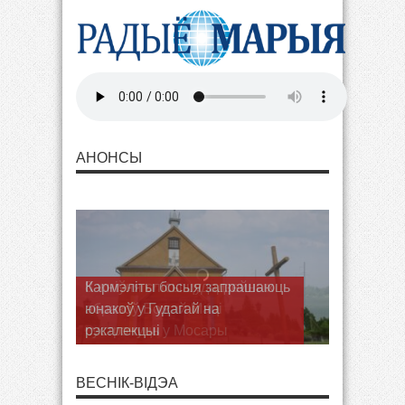
АНОНСЫ
Кармэліты босыя запрашаюць
юнакоў у Гудагай на
рэкалекцыі
ВЕСНІК-ВІДЭА