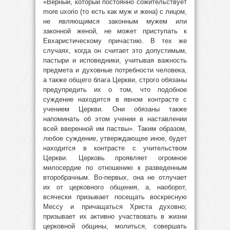
«Верный, который постоянно сожительствует
more uxorio (то есть как муж и жена) с лицом,
не являющимся законным мужем или
законной женой, не может приступать к
Евхаристическому причастию. В тех же
случаях, когда он считает это допустимым,
пастыри и исповедники, учитывая важность
предмета и духовные потребности человека,
а также общего блага Церкви, строго обязаны
предупредить их о том, что подобное
суждение находится в явном контрасте с
учением Церкви. Они обязаны также
напоминать об этом учении в наставлении
всей вверенной им паствы». Таким образом,
любое суждение, утверждающее иное, будет
находится в контрасте с учительством
Церкви. Церковь проявляет огромное
милосердие по отношению к разведенным
второбрачным. Во-первых, она не отлучает
их от церковного общения, а, наоборот,
всячески призывает посещать воскресную
Мессу и причащаться Христа духовно;
призывает их активно участвовать в жизни
церковной общины, молиться, совершать