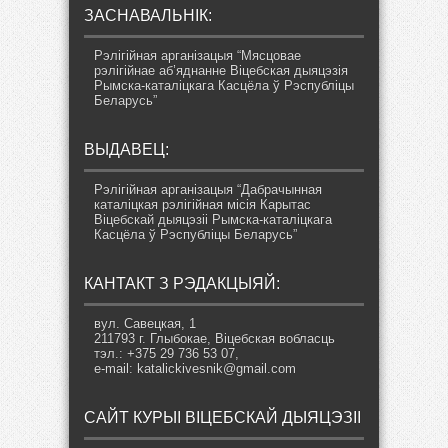
ЗАСНАВАЛЬНІК:
Рэлігійная арганізацыя “Мясцовае
рэлігійнае аб’яднанне Віцебская дыяцэзія
Рымска-каталіцкага Касцёла ў Рэспубліцы
Беларусь”
ВЫДАВЕЦ:
Рэлігійная арганізацыя “Дабрачынная
каталіцкая рэлігійная місія Карытас
Віцебскай дыяцэзіі Рымска-каталіцкага
Касцёла ў Рэспубліцы Беларусь”
КАНТАКТ З РЭДАКЦЫЯЙ:
вул. Савецкая, 1
211793 г. Глыбокае, Віцебская вобласць
тэл.: +375 29 736 53 07,
e-mail: katalickivesnik@gmail.com
САЙТ КУРЫІ ВІЦЕБСКАЙ ДЫЯЦЭЗІІ