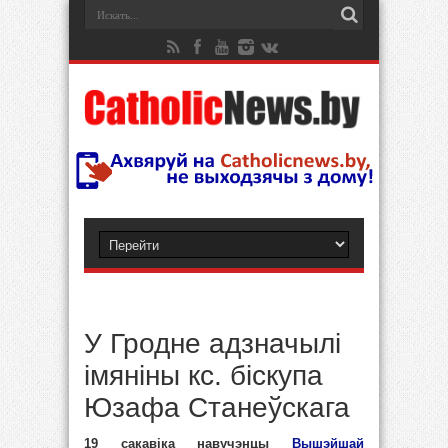
У Гродне адзначылі
імяніны кс. біскупа
Юзафа Станеўскага
19 сакавіка навучэнцы
Вышэйшай