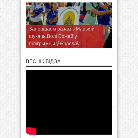
Запрашаем разам з Марыяй
шукаць Волі Божай у
пілігрымцы ў Браслаў
ВЕСНІК-ВІДЭА