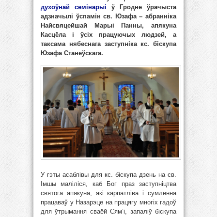
духоўнай семінарыі
ў Гродне ўрачыста
адзначылі ўспамін св. Юзафа – абранніка
Найсвяцейшай Марыі Панны, апякуна
Касцёла і ўсіх працуючых людзей, а
таксама нябеснага заступніка кс. біскупа
Юзафа Станеўскага.
У гэты асаблівы для кс. біскупа дзень на св.
Імшы маліліся, каб Бог праз заступніцтва
святога апякуна, які карпатліва і сумленна
працаваў у Назарэце на працягу многіх гадоў
для ўтрымання сваёй Сям’і, запаліў біскупа