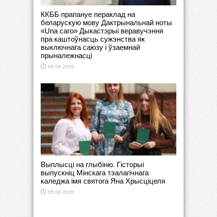
ККББ прапануе пераклад на
беларускую мову Дактрынальнай ноты
«Una caro» Дыкастэрыі веравучэння
пра каштоўнасць сужэнства як
выключнага саюзу і ўзаемнай
прыналежнасці
06.08.2026
Выплысці на глыбіню. Гісторыі
выпускніц Мінскага тэалагічнага
каледжа імя святога Яна Хрысціцеля
05.08.2026