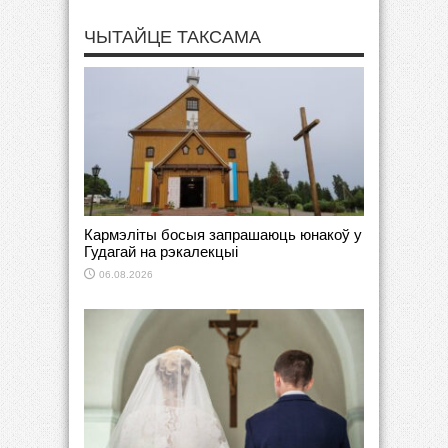
ЧЫТАЙЦЕ ТАКСАМА
Кармэліты босыя запрашаюць юнакоў у
Гудагай на рэкалекцыі
06.08.2026