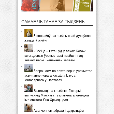
САМАЕ ЧЫТАНАЕ ЗА ТЫДЗЕНЬ
5 спосабаў паглыбіць сваё духоўнае
жыццё ў жніўні
«Росіца – гэта цуд у вачах Бога»:
штогадовыя ўрачыстасці прайшлі пад
знакам веры і нечаканай залевы
Запрашаем на свята веры: урачыстае
асвячэнне новага касцёла Езуса
Міласэрнага ў Паставах
Выплысці на глыбіню. Гісторыі
выпускніц Мінскага тэалагічнага каледжа
імя святога Яна Хрысціцеля
Асвячэннем абраза і адкрыццём