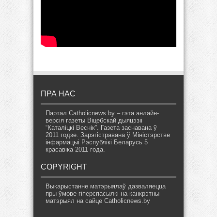
ПРА НАС
Партал Catholicnews.by – гэта анлайн-
версія газеты Віцебскай дыяцэзіі
“Каталіцкі Веснік”. Газета заснавана ў
2011 годзе. Зарэгістравана ў Міністэрстве
інфармацыі Рэспублікі Беларусь 5
красавіка 2011 года.
COPYRIGHT
Выкарыстанне матэрыялаў дазваляецца
пры ўмове гіперспасылкі на канкрэтны
матэрыял на сайце Catholicnews.by