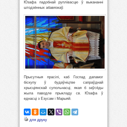
Юзафа падобнай руплівасцю ў выкананні
штодзённых абавязкаў.
Прысутныя прасілі, каб Госпад дапамог
біскупу ў будаўніцтве сапраўднай
хрысціянскай супольнасці, якая б заўсёды
жыла паводле прыкладу св. Юзафа ў
еднасці з Езусам і Марыяй.
для друку