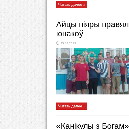
Читать далее »
Айцы піяры правялі
юнакоў
25.08.2015
Читать далее »
«Канікулы з Богам