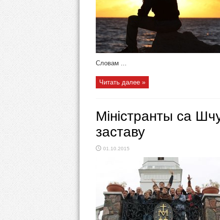
Словам ...
Читать далее »
Міністранты са Шч
заставу
01.10.2015