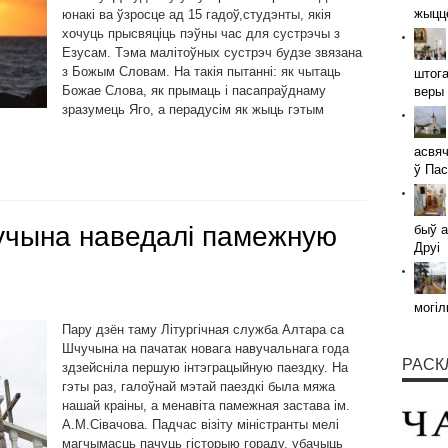
жыццё
юнакі ва ўзросце ад 15 гадоў,студэнты, якія
хочуць прысвяціць пэўны час для сустрэчы з
Езусам. Тэма малітоўных сустрэч будзе звязана
з Божым Словам. На такія пытанні: як чытаць
штога
Божае Слова, як прымаць і пасапраўднаму
веры 
зразумець Яго, а перадусім як жыць гэтым
асвяч
ў Пас
учына наведалі памежную
быў а
Друі
могіл
Пару дзён таму Літургічная служба Алтара са
Шчучына на пачатак новага навучальнага года
РАСК
здзейсніла першую інтэграцыйную паездку. На
гэты раз, галоўнай мэтай паездкі была мяжа
нашай краіны, а менавіта памежная застава ім.
А.М.Сівачова. Падчас візіту міністранты мелі
магчымасць пачуць гісторыю гораду, убачыць