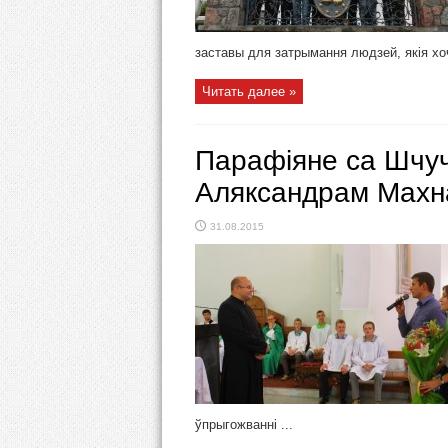
заставы для затрымання людзей, якія хоч
Читать далее »
Парафіяне са Шчуч
Аляксандрам Махн
31.08.2015
ўпрыгожванні ...