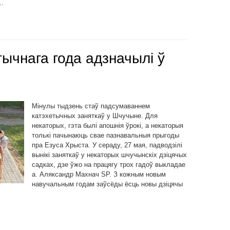
..
ычнага года адзначылі ў
Мінулы тыдзень стаў падсумаваннем
катэхетычных заняткаў у Шчучыне. Для
некаторых, гэта былі апошнія ўрокі, а некаторыя
толькі пачынаюць свае пазнавальныя прыгоды
пра Езуса Хрыста. У сераду, 27 мая, падводзілі
вынікі заняткаў у некаторых шчучынскіх дзіцячых
садках, дзе ўжо на працягу трох гадоў выкладае
а. Аляксандр Махнач SP. З кожным новым
навучальным годам заўсёды ёсць новы дзіцячы