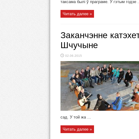
таксама былі ў праграме. У гэтым годзе .
Читать далее »
Заканчэнне катэхет
Шчучыне
02.06.2015
сад. У той жа ...
Читать далее »