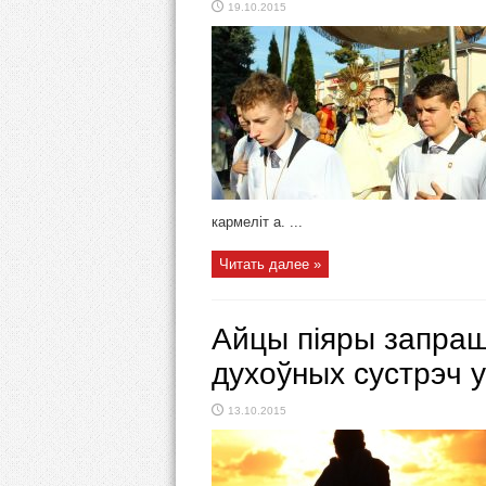
19.10.2015
кармеліт а. ...
Читать далее »
Айцы піяры запраш
духоўных сустрэч 
13.10.2015