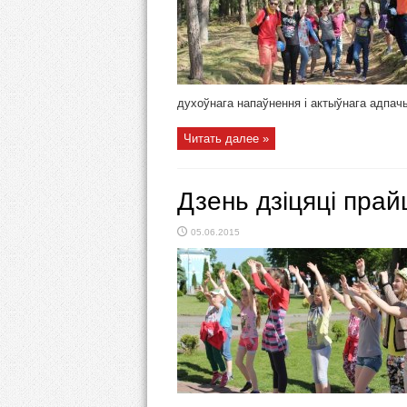
духоўнага напаўнення і актыўнага адпачын
Читать далее »
Дзень дзіцяці пра
05.06.2015