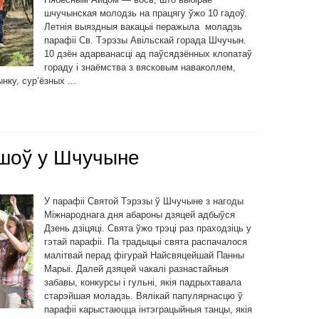
шчучынская молодзь на працягу ўжо 10 гадоў.
Летнія выяздныя вакацыі перажыла моладзь
парафіі Св. Тэрэзы Авільскай горада Шчучын.
10 дзён адарванасці ад паўсядзённых клопатаў
гораду і знаёмства з вясковым наваколлем,
ку, сур’ёзных ...
йшоў у Шчучыне
У парафіі Святой Тэрэзы ў Шчучыне з нагоды
Міжнароднага дня абароны дзяцей адбыўся
Дзень дзіцяці. Свята ўжо трэці раз праходзіць у
гэтай парафіі. Па традыцыі свята распачалося
малітвай перад фігурай Найсвяцейшай Панны
Марыі. Далей дзяцей чакалі разнастайныя
забавы, конкурсы і гульні, якія падрыхтавала
старэйшая моладзь. Вялікай папулярнасцю ў
парафіі карыстаюцца інтэграцыйныя танцы, якія