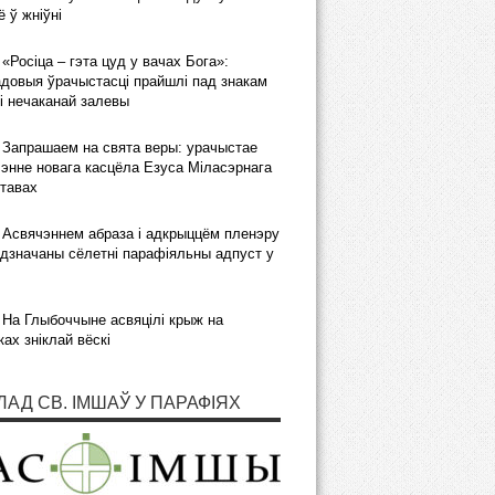
 ў жніўні
«Росіца – гэта цуд у вачах Бога»:
довыя ўрачыстасці прайшлі пад знакам
і нечаканай залевы
Запрашаем на свята веры: урачыстае
энне новага касцёла Езуса Міласэрнага
тавах
Асвячэннем абраза і адкрыццём пленэру
дзначаны сёлетні парафіяльны адпуст у
На Глыбоччыне асвяцілі крыж на
ках зніклай вёскі
ЛАД СВ. ІМШАЎ У ПАРАФІЯХ