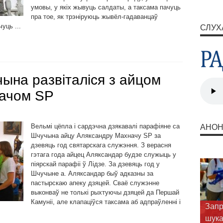
умовы, у якіх жывуць салдаты, а таксама пачуць
пра тое, як трэніруюць жывёл-гадаванцаў
уць ...
СЛУХ
ына развіталіся з айцом
ачом SP
Вельмі цёпла і сардэчна дзякавалі парафіяне са
АНО
Шчучына айцу Аляксандру Махначу SP за
дзевяць год святарскага служэння. З верасня
гэтага года айцец Аляксандар будзе служыць у
піярскай парафіі ў Лідзе. За дзевяць год у
Шчучыне а. Аляксандар быў адказны за
пастырскаю апеку дзяцей. Сваё служэнне
выконваў не толькі рыхтуючы дзяцей да Першай
Камуніі, але клапаціўся таксама аб адпраўленні і
Душп
прав