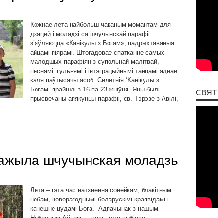
Кожнае лета найбольш чаканым момантам для
дзяцей і моладзі са шчучынскай парафіі
з’яўляюцца «Канікулы з Богам», падрыхтаваныя
айцамі піярамі. Штогадовае спатканне самых
малодшых парафіян з супольнай малітвай,
песнямі, гульнямі і інтэграцыйнымі танцамі яднае
каля паўтысячы асоб. Сёлетнія “Канікулы з
Богам” прайшлі з 16 па 23 жніўня. Яны былі
СВЯТ
прысвечаны апякунцы парафіі, св. Тэрэзе з Авілі,
ражыла шчучынская моладзь
Лета – гэта час натхнення сонейкам, блакітным
небам, неверагоднымі беларускімі краявідамі і
канешне цудамі Бога. Адпачынак з нашым
Нябесным Айцом — вось, што выбірае