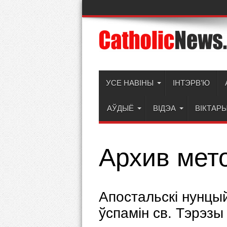
УСЕ НАВІНЫ
ІНТЭРВ’Ю
АЎДЫЁ
ВІДЭА
ВІКТАР
Архив мет
Апостальскі нунцы
ўспамін св. Тэрэзы