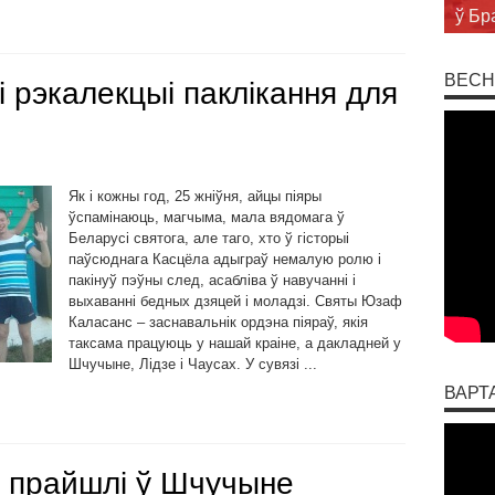
суст
ВЕСН
 рэкалекцыі паклікання для
Як і кожны год, 25 жніўня, айцы піяры
ўспамінаюць, магчыма, мала вядомага ў
Беларусі святога, але таго, хто ў гісторыі
паўсюднага Касцёла адыграў немалую ролю і
пакінуў пэўны след, асабліва ў навучанні і
выхаванні бедных дзяцей і моладзі. Святы Юзаф
Каласанс – заснавальнік ордэна піяраў, якія
таксама працуюць у нашай краіне, а дакладней у
Шчучыне, Лідзе і Чаусах. У сувязі ...
ВАРТ
» прайшлі ў Шчучыне