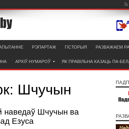
АПЫТАННЕ
РЭПАРТАЖ
ГІСТОРЫЯ
РАЗВАЖАЕМ Р
ЫНА
АРХІЎ НУМАРОЎ
ЯК ПРАВІЛЬНА КАЗАЦЬ ПА-БЕ
ПАДПІ
ок:
Шчучын
й наведаў Шчучын ва
РАЗВ
 ад Езуса