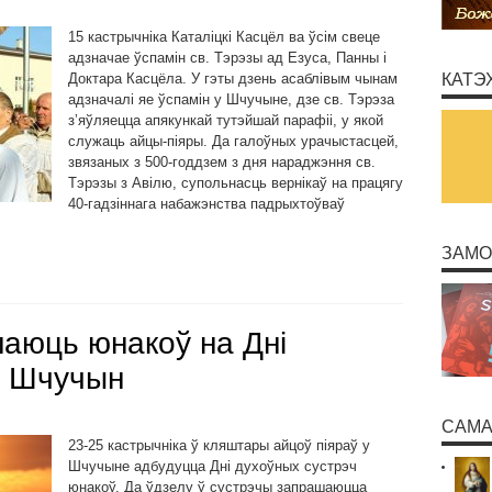
15 кастрычніка Каталіцкі Касцёл ва ўсім свеце
адзначае ўспамін св. Тэрэзы ад Езуса, Панны і
Доктара Касцёла. У гэты дзень асаблівым чынам
КАТЭ
адзначалі яе ўспамін у Шчучыне, дзе св. Тэрэза
з’яўляецца апякункай тутэйшай парафіі, у якой
служаць айцы-піяры. Да галоўных урачыстасцей,
звязаных з 500-годдзем з дня нараджэння св.
Тэрэзы з Авілю, супольнасць вернікаў на працягу
40-гадзіннага набажэнства падрыхтоўваў
ЗАМО
аюць юнакоў на Дні
у Шчучын
САМА
23-25 кастрычніка ў кляштары айцоў піяраў у
Шчучыне адбудуцца Дні духоўных сустрэч
юнакоў. Да ўдзелу ў сустрэчы запрашаюцца