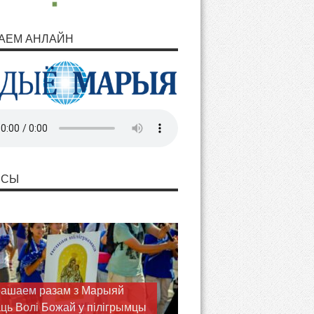
АЕМ АНЛАЙН
НСЫ
астырства цвярозасці
ядзе ў Тракелях сямейную