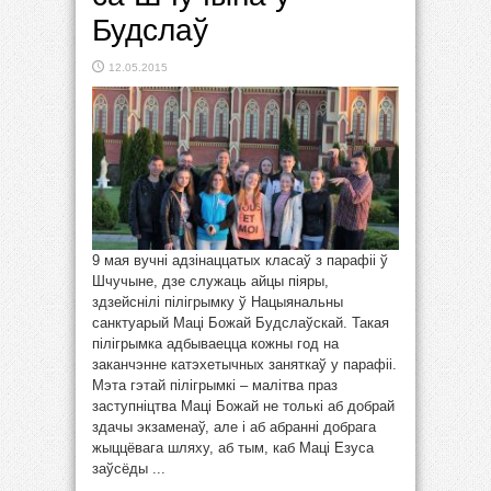
Будслаў
12.05.2015
9 мая вучні адзінаццатых класаў з парафіі ў
Шчучыне, дзе служаць айцы піяры,
здзейснілі пілігрымку ў Нацыянальны
санктуарый Маці Божай Будслаўскай. Такая
пілігрымка адбываецца кожны год на
заканчэнне катэхетычных заняткаў у парафіі.
Мэта гэтай пілігрымкі – малітва праз
заступніцтва Маці Божай не толькі аб добрай
здачы экзаменаў, але і аб абранні добрага
жыццёвага шляху, аб тым, каб Маці Езуса
заўсёды ...