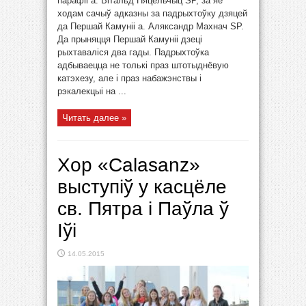
парафіі а. Вітальд Пяцельчыц SP, за яе
ходам сачыў адказны за падрыхтоўку дзяцей
да Першай Камуніі а. Аляксандр Махнач SP.
Да прыняцця Першай Камуніі дзеці
рыхтаваліся два гады. Падрыхтоўка
адбываецца не толькі праз штотыднёвую
катэхезу, але і праз набажэнствы і
рэкалекцыі на ...
Читать далее »
Хор «Calasanz»
выступіў у касцёле
св. Пятра і Паўла ў
Іўі
14.05.2015