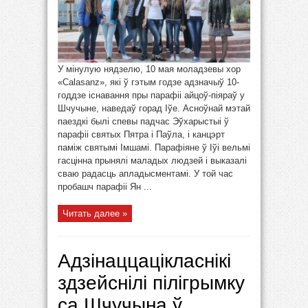
У мінулую нядзелю, 10 мая моладзевы хор
«Calasanz», які ў гэтым годзе адзначыў 10-
годдзе існавання пры парафіі айцоў-піяраў у
Шчучыне, наведаў горад Іўе. Асноўнай мэтай
паездкі былі спевы падчас Эўхарыстыі ў
парафіі святых Пятра і Паўла, і канцэрт
паміж святымі Імшамі. Парафіяне ў Іўі вельмі
гасцінна прынялі маладых людзей і выказалі
сваю радасць апладысментамі. У той час
пробашч парафіі Ян ...
Читать далее »
Адзінаццацікласнікі
здзейснілі пілігрымку
са Шчучына ў