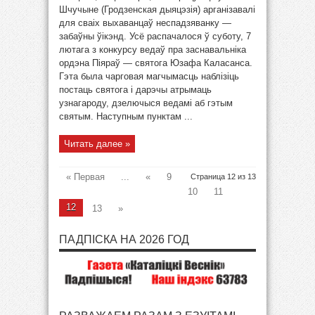
Шчучыне (Гродзенская дыяцэзія) арганізавалі
для сваіх выхаванцаў неспадзяванку —
забаўны ўікэнд. Усё распачалося ў суботу, 7
лютага з конкурсу ведаў пра заснавальніка
ордэна Піяраў — святога Юзафа Каласанса.
Гэта была чарговая магчымасць наблізіць
постаць святога і дарэчы атрымаць
узнагароду, дзелючыся ведамі аб гэтым
святым. Наступным пунктам ...
Читать далее »
« Первая
...
«
9
Страница 12 из 13
10
11
12
13
»
ПАДПІСКА НА 2026 ГОД