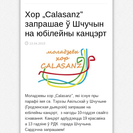
Хор „Calasanz”
запрашае ў Шчучын
на юбілейны канцэрт
13.04.2015
Моладзевы хор „Calasanz”, які існуе пры
парафіі імя св. Тэрэзы Авільскай у Шчучыне
(Гродзенская дыяцэзія) запрашае на
юбілейны канцэрт, з нагоды 10-годдзя свайго
існавання. Канцэрт адбудзецца 19 красавіка
а 13 гадзіне ў РДК горада Шчучына.
Сардэчна запрашаем!