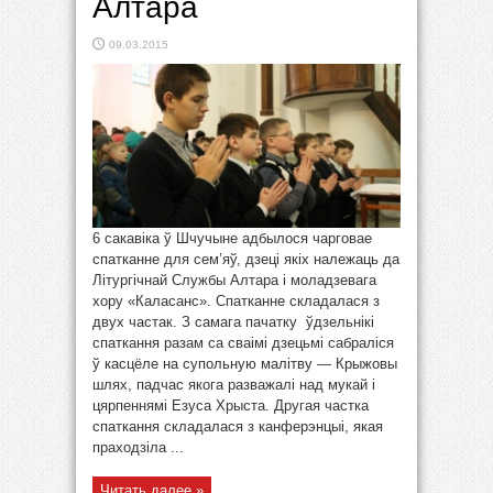
Алтара
09.03.2015
6 сакавіка ў Шчучыне адбылося чарговае
спатканне для сем’яў, дзеці якіх належаць да
Літургічнай Службы Алтара і моладзевага
хору «Каласанс». Спатканне складалася з
двух частак. З самага пачатку ўдзельнікі
спаткання разам са сваімі дзецьмі сабраліся
ў касцёле на супольную малітву — Крыжовы
шлях, падчас якога разважалі над мукай і
цярпеннямі Езуса Хрыста. Другая частка
спаткання складалася з канферэнцыі, якая
праходзіла ...
Читать далее »