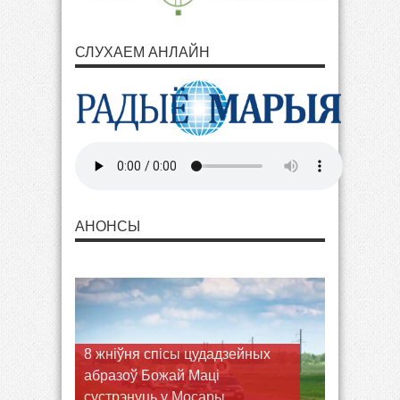
СЛУХАЕМ АНЛАЙН
АНОНСЫ
Кармэліты босыя запрашаюць
юнакоў у Гудагай на
рэкалекцыі