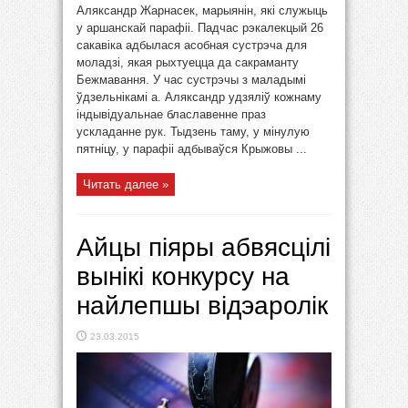
Аляксандр Жарнасек, марыянін, які служыць
у аршанскай парафіі. Падчас рэкалекцый 26
сакавіка адбылася асобная сустрэча для
моладзі, якая рыхтуецца да сакраманту
Бежмавання. У час сустрэчы з маладымі
ўдзельнікамі а. Аляксандр удзяліў кожнаму
індывідуальнае блаславенне праз
ускладанне рук. Тыдзень таму, у мінулую
пятніцу, у парафіі адбываўся Крыжовы ...
Читать далее »
Айцы піяры абвясцілі
вынікі конкурсу на
найлепшы відэаролік
23.03.2015