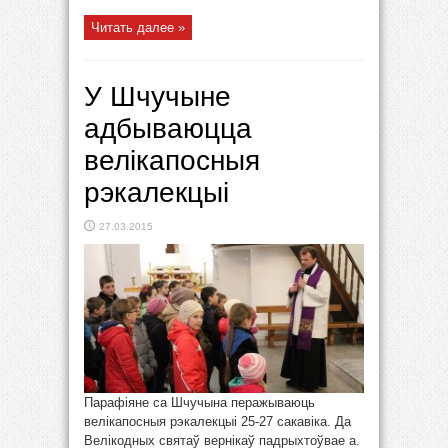
Читать далее »
У Шчучыне
адбываюцца
велікапосныя
рэкалекцыі
27.03.2015
Парафіяне са Шчучына перажываюць
велікапосныя рэкалекцыі 25-27 сакавіка. Да
Велікодных святаў вернікаў падрыхтоўвае а.