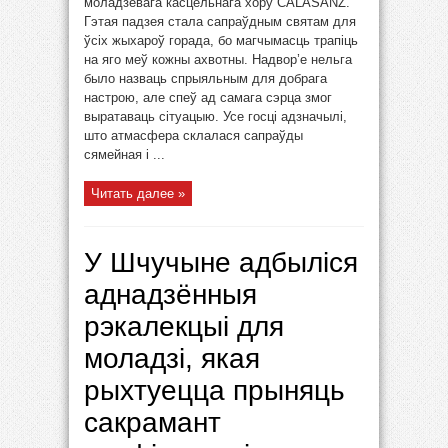
моладзевага касцёльнага хору CALASANZ.
Гэтая падзея стала сапраўдным святам для
ўсіх жыхароў горада, бо магчымасць трапіць
на яго меў кожны ахвотны. Надвор’е нельга
было назваць спрыяльным для добрага
настрою, але спеў ад самага сэрца змог
выратаваць сітуацыю. Усе госці адзначылі,
што атмасфера склалася сапраўды
сямейная і ...
Читать далее »
У Шчучыне адбыліся
аднадзённыя
рэкалекцыі для
моладзі, якая
рыхтуецца прыняць
сакрамант