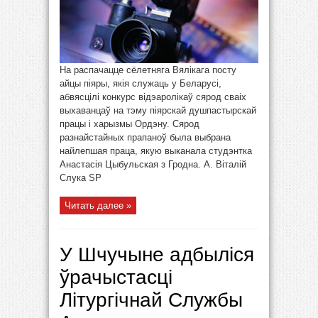
На распачацце сёлетняга Вялікага посту
айцы піяры, якія служаць у Беларусі,
абвясцілі конкурс відэаролікаў сярод сваіх
выхаванцаў на тэму піярскай душпастырскай
працы і харызмы Ордэну. Сярод
разнайстайных прапаноў была выбрана
найлепшая праца, якую выканала студэнтка
Анастасія Цыбульская з Гродна. А. Віталій
Слука SP
Читать далее »
У Шчучыне адбыліся
ўрачыстасці
Літургічнай Службы