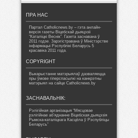
ПРА НАС
Партал Catholicnews.by – гэта анлайн-
версія газеты Віцебскай дыяцэзіі
“Каталіцкі Веснік”. Газета заснавана ў
2011 годзе. Зарэгістравана ў Міністэрстве
інфармацыі Рэспублікі Беларусь 5
красавіка 2011 года.
COPYRIGHT
Выкарыстанне матэрыялаў дазваляецца
пры ўмове гіперспасылкі на канкрэтны
матэрыял на сайце Catholicnews.by
ЗАСНАВАЛЬНІК:
Рэлігійная арганізацыя “Мясцовае
рэлігійнае аб’яднанне Віцебская дыяцэзія
Рымска-каталіцкага Касцёла ў Рэспубліцы
Беларусь”