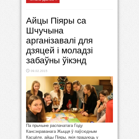
Айцы Піяры са
Шчучына
арганізавалі для
дзяцей і моладзі
забаўны ўікэнд
09.02.2015
Па прычыне распачатага Году
Кансэкраванага Жыцця ў паўсюдным
Касцёле, айцы Піяры, якія працуюць у