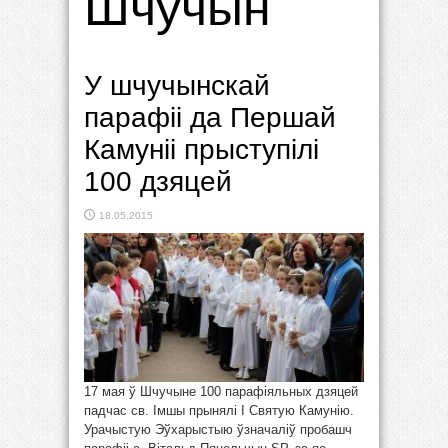
Шчучын
У шчучынскай
парафіі да Першай
Камуніі прыступілі
100 дзяцей
18.05.2015
17 мая ў Шчучыне 100 парафіяльных дзяцей
падчас св. Імшы прынялі І Святую Камунію.
Урачыстую Эўхарыстыю ўзначаліў пробашч