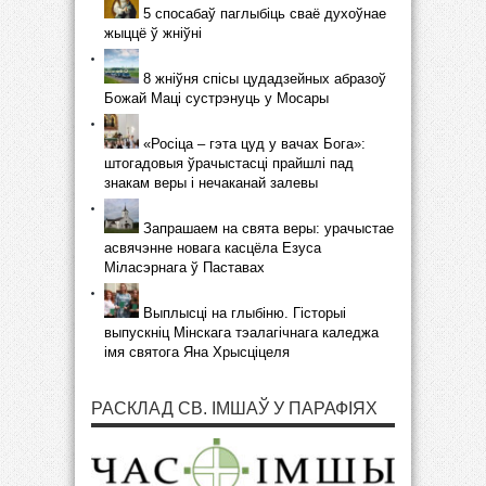
5 спосабаў паглыбіць сваё духоўнае
жыццё ў жніўні
8 жніўня спісы цудадзейных абразоў
Божай Маці сустрэнуць у Мосары
«Росіца – гэта цуд у вачах Бога»:
штогадовыя ўрачыстасці прайшлі пад
знакам веры і нечаканай залевы
Запрашаем на свята веры: урачыстае
асвячэнне новага касцёла Езуса
Міласэрнага ў Паставах
Выплысці на глыбіню. Гісторыі
выпускніц Мінскага тэалагічнага каледжа
імя святога Яна Хрысціцеля
РАСКЛАД СВ. ІМШАЎ У ПАРАФІЯХ