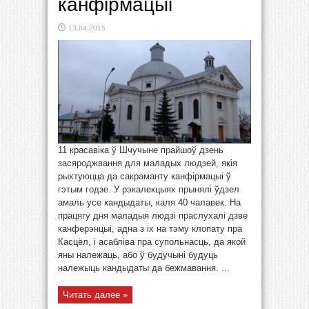
канфірмацыі
13.04.2015
11 красавіка ў Шчучыне прайшоў дзень
засяроджвання для маладых людзей, якія
рыхтуюцца да сакраманту канфірмацыі ў
гэтым годзе. У рэкалекцыях прынялі ўдзел
амаль усе кандыдаты, каля 40 чалавек. На
працягу дня маладыя людзі праслухалі дзве
канферэнцыі, адна з іх на тэму клопату пра
Касцёл, і асабліва пра супольнасць, да якой
яны належаць, або ў будучыні будуць
належыць кандыдаты да бежмавання. ...
Читать далее »