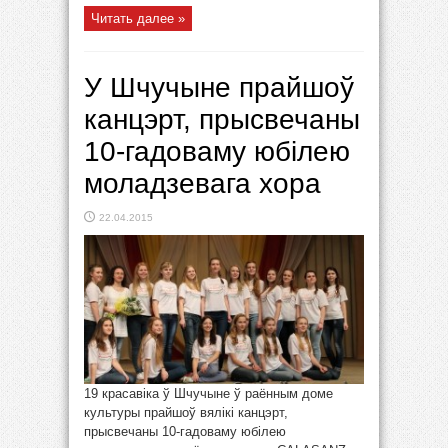
Читать далее »
У Шчучыне прайшоў
канцэрт, прысвечаны
10-гадоваму юбілею
моладзевага хора
22.04.2015
19 красавіка ў Шчучыне ў раённым доме
культуры прайшоў вялікі канцэрт,
прысвечаны 10-гадоваму юбілею