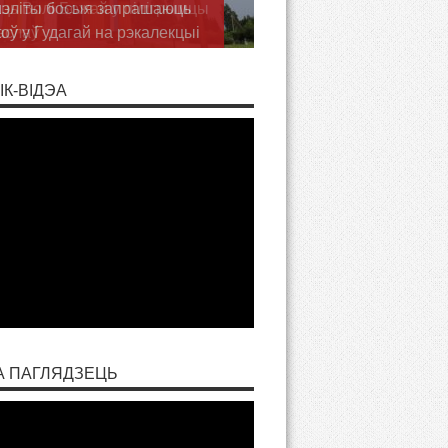
ць Волі Божай у пілігрымцы
аслаў
ІК-ВІДЭА
А ПАГЛЯДЗЕЦЬ