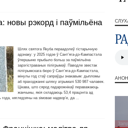
: новы рэкорд і паўмільёна
СЛУХ
Шлях святога Якуба пераадолеў гістарычную
адзнаку: у 2025 годзе ў Сант’яга-дэ-Кампастэла
ўпершыню прыбыло больш за паўмільёна
зарэгістраваных пілігрымаў. Паводле звестак
пілігрымскага бюро ў Сант’яга-дэ-Кампастэла,
мінулы год стаў сапраўды знакавым: дыпломы
АНО
аб праходжанні шляху атрымалі 530 987 чалавек.
Цікава, што сярод падарожнікаў пераважаюць
жанчыны, якія складаюць 53,4 працэнта ад
 года, нягледзячы на зімовае надвор’е, да ...
Запр