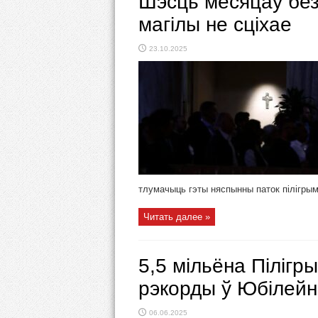
Шэсць месяцаў без
магілы не сціхае
23.10.2025
тлумачыць гэты няспынны паток пілігрым
Читать далее »
5,5 мільёна Пілігр
рэкорды ў Юбілейн
06.06.2025