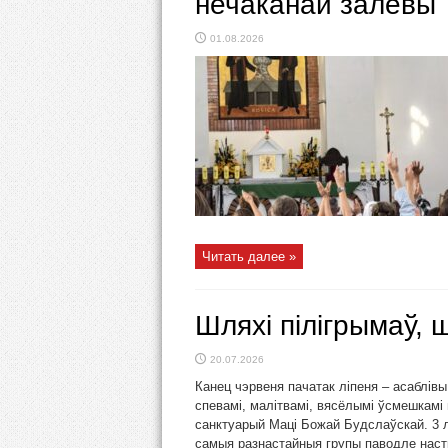
нечаканай залевы
01.08.2026
Читать далее »
Шляхі пілігрымаў, 
20.07.2026
Канец чэрвеня пачатак ліпеня – асаблів
спевамі, малітвамі, вясёлымі ўсмешкамі 
санктуарый Маці Божай Будслаўскай. 3 л
самыя разнастайныя групы паводле настр