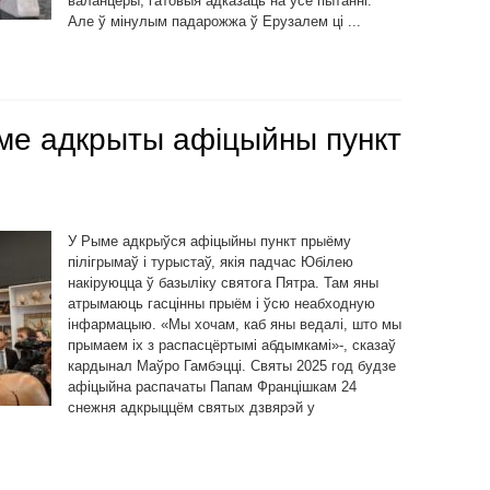
валанцёры, гатовыя адказаць на ўсе пытанні.
Але ў мінулым падарожжа ў Ерузалем ці ...
ме адкрыты афіцыйны пункт
У Рыме адкрыўся афіцыйны пункт прыёму
пілігрымаў і турыстаў, якія падчас Юбілею
накіруюцца ў базыліку святога Пятра. Там яны
атрымаюць гасцінны прыём і ўсю неабходную
інфармацыю. «Мы хочам, каб яны ведалі, што мы
прымаем іх з распасцёртымі абдымкамі»-, сказаў
кардынал Маўро Гамбэцці. Святы 2025 год будзе
афіцыйна распачаты Папам Францішкам 24
снежня адкрыццём святых дзвярэй у