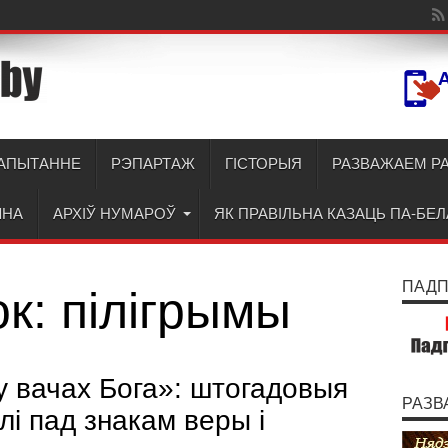
АПЫТАННЕ
РЭПАРТАЖ
ГІСТОРЫЯ
РАЗВАЖАЕМ Р
ЫНА
АРХІЎ НУМАРОЎ
ЯК ПРАВІЛЬНА КАЗАЦЬ ПА-БЕ
ПАДПІ
ок:
пілігрымы
 у вачах Бога»: штогадовыя
РАЗВ
і пад знакам веры і