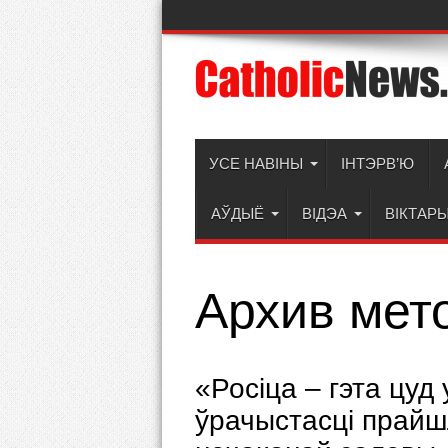
УСЕ НАВІНЫ
ІНТЭРВ’Ю
АЎДЫЁ
ВІДЭА
ВІКТАР
Архив мет
«Росіца – гэта цуд
ўрачыстасці прайшл