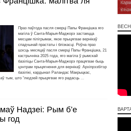
 Францішка: малітва ля
шука
ў Бр
ВЕСН
Праз паўгода пасля смерці Папы Францішка яго
магіла ў Санта-Марыя-Маджорэ застаецца
месцам пілігрымак, якое прыцягвае вернікаў
спадчынай прастаты і блізкасці. Роўна праз
шэсць месяцаў пасля смерці Папы Францішка, 21
кастрычніка 2025 года, яго магіла ў рымскай
базіліцы Санта-Марыя-Маджорэ працягвае быць
цэнтрам прыцягнення для вернікаў. Архіпрэзбітэр
базілікі, кардынал Раландас Макрыцкас,
аў тым, што “людзей прыцягвае яго радасць ...
ымаў Надзеі: Рым б’е
ВАРТ
ы год