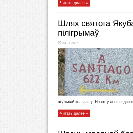
Читать далее »
Шлях святога Якуба
пілігрымаў
03.01.2026
агульнай колькасці. Нават у апошні дзень
Читать далее »