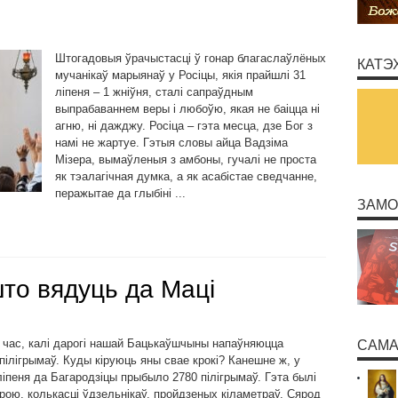
Штогадовыя ўрачыстасці ў гонар благаслаўлёных
КАТЭ
мучанікаў марыянаў у Росіцы, якія прайшлі 31
ліпеня – 1 жніўня, сталі сапраўдным
выпрабаваннем веры і любоўю, якая не баіцца ні
агню, ні дажджу. Росіца – гэта месца, дзе Бог з
намі не жартуе. Гэтыя словы айца Вадзіма
Мізера, вымаўленыя з амбоны, гучалі не проста
як тэалагічная думка, а як асабістае сведчанне,
перажытае да глыбіні ...
ЗАМО
што вядуць да Маці
ы час, калі дарогі нашай Бацькаўшчыны напаўняюцца
САМА
пілігрымаў. Куды кіруюць яны свае крокі? Канешне ж, у
іпеня да Багародзіцы прыбыло 2780 пілігрымаў. Гэта былі
ою, колькасці ўдзельнікаў, пройдзеных кіламетраў. Сярод