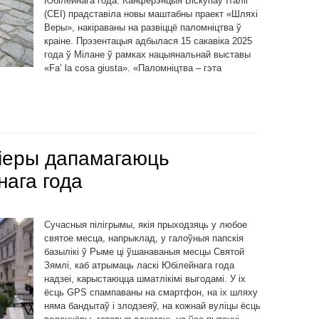
Юбілейнага года. Канферэнцыя Біскупаў Італіі
(CEI) прадставіла новы маштабны праект «Шляхі
Веры», накіраваны на развіццё паломніцтва ў
краіне. Прэзентацыя адбылася 15 сакавіка 2025
года ў Мілане ў рамках нацыянальнай выставы
«Fa’ la cosa giusta». «Паломніцтва – гэта
іеры дапамагаюць
нага года
Сучасныя пілігрымы, якія прыходзяць у любое
святое месца, напрыклад, у галоўныя папскія
базылікі ў Рыме ці ўшанаваныя месцы Святой
Зямлі, каб атрымаць ласкі Юбілейнага года
надзеі, карыстаюцца шматлікімі выгодамі. У іх
ёсць GPS спампаваны на смартфон, на іх шляху
няма бандытаў і злодзеяў, на кожнай вуліцы ёсць