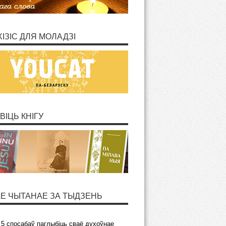
ХІЗІС ДЛЯ МОЛАДЗІ
ВІЦЬ КНІГУ
Е ЧЫТАНАЕ ЗА ТЫДЗЕНЬ
5 спосабаў паглыбіць сваё духоўнае