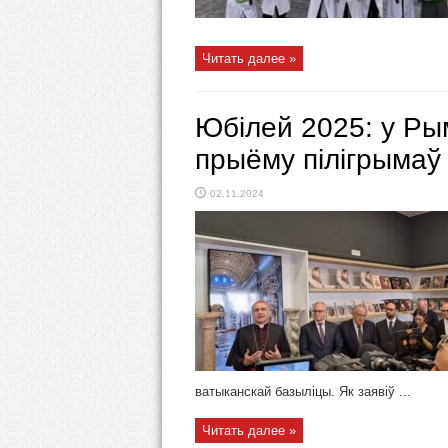
Читать далее »
Юбілей 2025: у Ры
прыёму пілігрымаў
02.11.2024
ватыканскай базыліцы. Як заявіў ...
Читать далее »