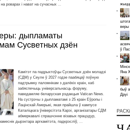
жыццё
 на роварах і нават на сучасных ...
штога
веры 
веры: дыпламаты
ымам Сусветных дзён
асвяч
ў Пас
Мінск
Камітэт па падрыхтоўцы Сусветных дзён моладзі
Яна 
(СДМ) у Сеуле ў 2027 годзе паабяцаў поўную
падтрымку паломнікам з далёкіх краін, каб
забяспечыць універсальнасць форуму,
быў а
паведамляе беларуская рэдакцыя Vatican News.
Друі
На сустрэчы з дыпламатамі з 25 краін Еўропы і
Лацінскай Амерыкі, якая прайшла ў кампусе
Каталіцкага ўніверсітэта Карэі, арганізатары СДМ
РАСК
абмеркавалі спрашчэнне візавых працэдур,
меснік дырэктара аргкамітэта, падкрэсліў, ...