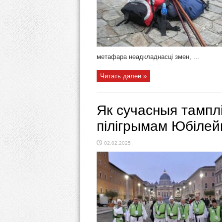
метафара неадкладнасці змен, ...
Читать далее »
Як сучасныя тампл
пілігрымам Юбілей
02.02.2025