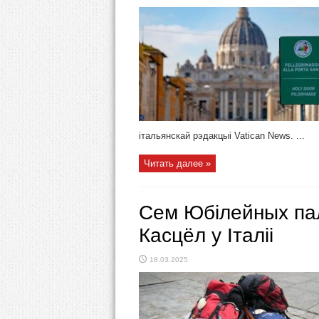
італьянскай рэдакцыі Vatican News. ...
Читать далее »
Сем Юбілейных пал
Касцёл у Італіі
18.03.2025