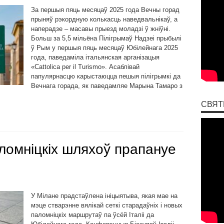
За першыя пяць месяцаў 2025 года Вечны горад
прыняў рэкордную колькасць наведвальнікаў, а
наперадзе – масавы прыезд моладзі ў жніўні.
Больш за 5,5 мільёна Пілігрымаў Надзеі прыбылі
ў Рым у першыя пяць месяцаў Юбілейнага 2025
года, паведаміла італьянская арганізацыя
«Cattolica per il Turismo». Асаблівай
папулярнасцю карыстаюцца пешыя пілігрымкі да
Вечнага горада, як паведамляе Марына Тамаро з
СВЯТ
омніцкіх шляхоў прапануе
У Мілане прадстаўлена ініцыятыва, якая мае на
мэце стварэнне вялікай сеткі старадаўніх і новых
паломніцкіх маршрутаў па ўсёй Італіі да