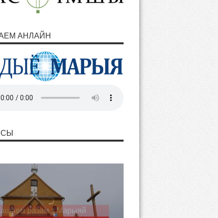
АЕМ АНЛАЙН
НСЫ
ашаем разам з Марыяй