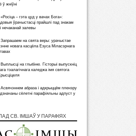
 ў жніўні
«Росіца – гэта цуд у вачах Бога»:
довыя ўрачыстасці прайшлі пад знакам
і нечаканай залевы
Запрашаем на свята веры: урачыстае
энне новага касцёла Езуса Міласэрнага
тавах
Выплысці на глыбіню. Гісторыі выпускніц
ага тэалагічнага каледжа імя святога
Хрысціцеля
Асвячэннем абраза і адкрыццём пленэру
дзначаны сёлетні парафіяльны адпуст у
ЛАД СВ. ІМШАЎ У ПАРАФІЯХ