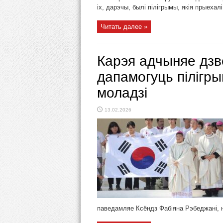
іх, дарэчы, былі пілігрымы, якія прыехалі
Читать далее »
Карэя адчыняе дз
дапамогуць пілігр
моладзі
13.02.2026
паведамляе Ксёндз Фабіяна Рэбеджані, на