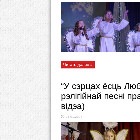
Читать далее »
“У сэрцах ёсць Лю
рэлігійнай песні п
відэа)
04.01.2023