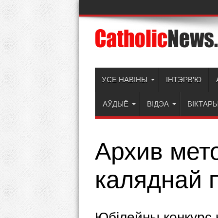
УСЕ НАВІНЫ
ІНТЭРВ’Ю
АЎДЫЁ
ВІДЭА
ВІКТАР
Архив мет
каляднай п
Юбілейны конкурс 