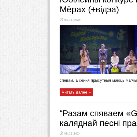
Мёрах (+відэа)
04.01.2025
спевам, а сёння прысутныя маюць магчым
Читать далее »
“Разам спяваем «G
каляднай песні пра
08.01.2024