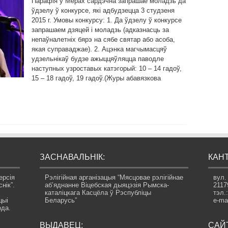
Парафія ў Мёрах сардэчна запрашае моладзь да
ўдзелу ў конкурсе, які адбудзецца 3 студзеня
2015 г. Умовы конкурсу: 1. Да ўдзелу ў конкурсе
запрашаем дзяцей і моладзь (адказнасць за
непаўналетніх бярэ на сябе святар або асоба,
якая суправаджае). 2. Ацэнка магчымасцяў
удзельнікаў будзе ажыццяўляцца паводле
наступных узроставых катэгорый: 10 – 14 гадоў,
15 – 18 гадоў, 19 гадоў.(Журы абавязкова
ЗАСНАВАЛЬНІК:
КАНТ
ерсія
Рэлігійная арганізацыя “Мясцовае рэлігійнае
вул.
нік”.
аб’яднанне Віцебская дыяцэзія Рымска-
2117
каталіцкага Касцёла ў Рэспубліцы
тэл.
цыі
Беларусь”
e-ma
ода.
ВЫДАВЕЦ:
САЙТ