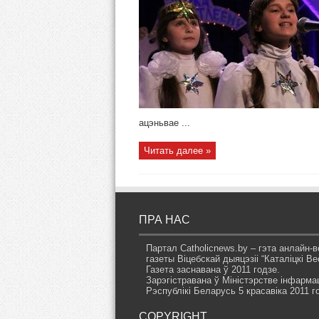
ацэньвае ...
Читать далее »
ПРА НАС
Партал Catholicnews.by – гэта анлайн-в
газеты Віцебскай дыяцэзіі “Каталіцкі Вес
Газета заснавана ў 2011 годзе.
Зарэгістравана ў Міністэрстве інфарма
Рэспублікі Беларусь 5 красавіка 2011 г
COPYRIGHT