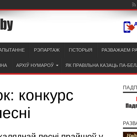
АПЫТАННЕ
РЭПАРТАЖ
ГІСТОРЫЯ
РАЗВАЖАЕМ Р
ЫНА
АРХІЎ НУМАРОЎ
ЯК ПРАВІЛЬНА КАЗАЦЬ ПА-БЕ
ПАДПІ
ок:
конкурс
есні
РАЗВ
каляднай песні прайшоў у