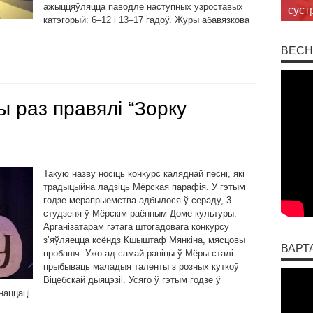
ажыццяўляцца паводле наступных узроставых
суст
катэгорый: 6–12 і 13–17 гадоў. Журы абавязкова
ВЕСН
 раз правялі “Зорку
Такую назву носіць конкурс каляднай песні, які
традыцыйна ладзіць Мёрская парафія. У гэтым
годзе мерапрыемства адбылося ў сераду, 3
студзеня ў Мёрскім раённым Доме культуры.
Арганізатарам гэтага штогадовага конкурсу
з’яўляецца ксёндз Кшыштаф Мянкіна, мясцовы
ВАРТ
пробашч. Ужо ад самай раніцы ў Мёры сталі
прыбываць маладыя таленты з розных куткоў
Віцебскай дыяцэзіі. Усяго ў гэтым годзе ў
аццаці ...