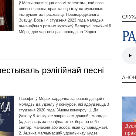
ў Мёры падзяліцца сваімі талентамі, каб праз
спевы і вершы, праз танец і ігру на музычных
інструментах праславіць Нованароджанага
СЛУХ
Збаўцу. Вось і 4 студзеня 2023 года маладыя
выканаўцы з розных куточкаў Беларусі прыбылі ў
Мёры, дзе чарговы раз праходзіла “Зорка
естываль рэлігійнай песні
АНО
Парафія ў Мёрах сардэчна запрашае дзяцей і
моладзь да ўдзелу ў конкурсе, які адбудзецца 3
студзеня 2020 года. Умовы конкурсу: 1. Да
ўдзелу ў конкурсе запрашаем дзяцей і моладзь
(адказнасць за непаўналетніх бярэ на сябе
Душп
святар, манахіня або асоба, якая суправаджае).
прав
2. Ацэнка магчымасцяў удзельнікаў будзе