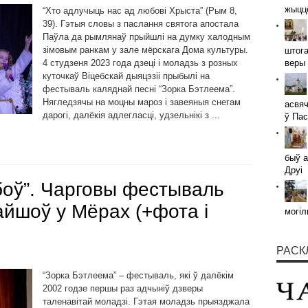
жыццё
“Хто адлучыць нас ад любові Хрыста” (Рым 8,
39). Гэтыя словы з паслання святога апостала
Паўла да рымлянаў прыйшлі на думку халодным
зімовым ранкам у зале мёрскага Дома культуры.
штога
4 студзеня 2023 года дзеці і моладзь з розных
веры 
куточкаў Віцебскай дыяцэзіі прыбылі на
фестываль каляднай песні “Зорка Бэтлеема”.
Нягледзячы на моцны мароз і завеяныя снегам
асвяч
дарогі, далёкія адлегласці, удзельнікі з ...
ў Пас
быў а
Друі
боў”. Чарговы фестываль
райшоў у Мёрах (+фота і
могіл
РАСК
“Зорка Бэтлеема” – фестываль, які ў далёкім
2002 годзе першы раз адчыніў дзверы
таленавітай моладзі. Гэтая моладзь прыязджала