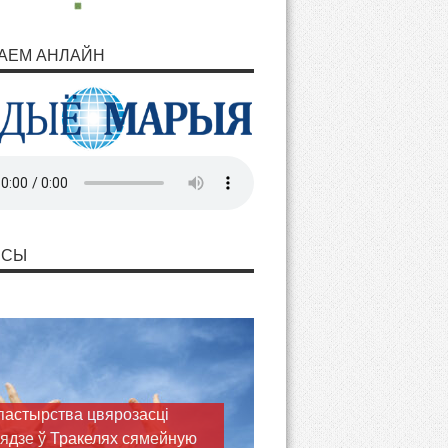
АЕМ АНЛАЙН
НСЫ
астырства цвярозасці
ядзе ў Тракелях сямейную