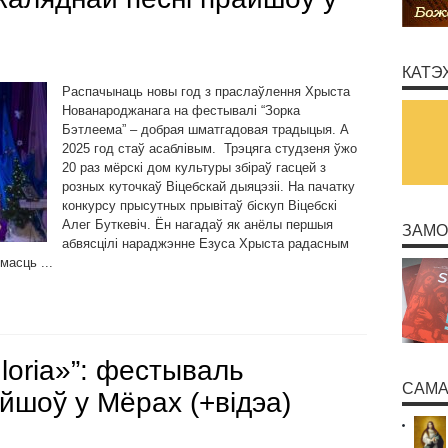
КАТЭ
Распачынаць новы год з праслаўлення Хрыста
Нованароджанага на фестывалі “Зорка
Бэтлеема” – добрая шматгадовая традыцыя. А
2025 год стаў асаблівым. Трэцяга студзеня ўжо
20 раз мёрскі дом культуры збіраў гасцей з
розных куточкаў Віцебскай дыяцэзіі. На пачатку
конкурсу прысутных прывітаў біскуп Віцебскі
Алег Буткевіч. Ён нагадаў як анёлы першыя
ЗАМО
абвясцілі нараджэнне Езуса Хрыста радасным
асць ...
loria»”: фестываль
САМА
йшоў у Мёрах (+відэа)