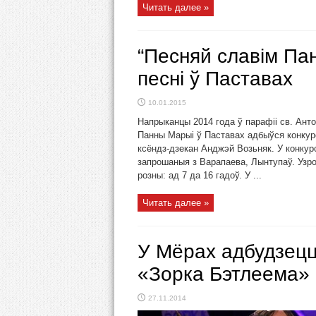
Читать далее »
“Песняй славім Пан
песні ў Паставах
10.01.2015
Напрыканцы 2014 года ў парафіі св. Ант
Панны Марыі ў Паставах адбыўся конкурс
ксёндз-дзекан Анджэй Возьняк. У конкурсе
запрошаныя з Варапаева, Лынтупаў. Узрос
розны: ад 7 да 16 гадоў. У ...
Читать далее »
У Мёрах адбудзецц
«Зорка Бэтлеема»
27.11.2014