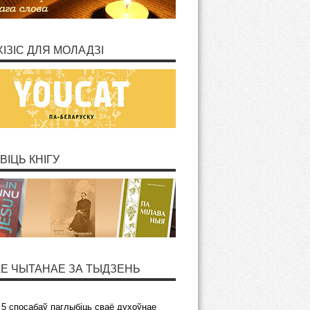
ХІЗІС ДЛЯ МОЛАДЗІ
ВІЦЬ КНІГУ
Е ЧЫТАНАЕ ЗА ТЫДЗЕНЬ
5 спосабаў паглыбіць сваё духоўнае