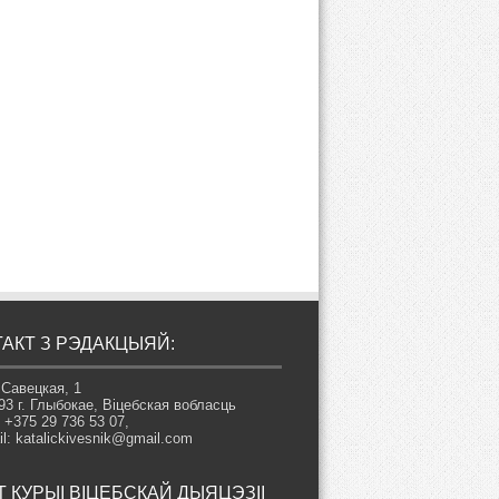
АКТ З РЭДАКЦЫЯЙ:
 Савецкая, 1
93 г. Глыбокае, Віцебская вобласць
: +375 29 736 53 07,
il: katalickivesnik@gmail.com
 КУРЫІ ВІЦЕБСКАЙ ДЫЯЦЭЗІІ