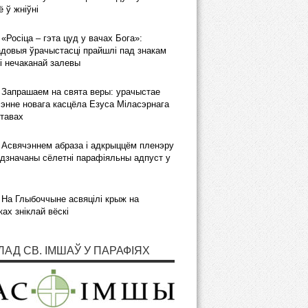
 ў жніўні
«Росіца – гэта цуд у вачах Бога»:
довыя ўрачыстасці прайшлі пад знакам
і нечаканай залевы
Запрашаем на свята веры: урачыстае
энне новага касцёла Езуса Міласэрнага
тавах
Асвячэннем абраза і адкрыццём пленэру
дзначаны сёлетні парафіяльны адпуст у
На Глыбоччыне асвяцілі крыж на
ках зніклай вёскі
ЛАД СВ. ІМШАЎ У ПАРАФІЯХ