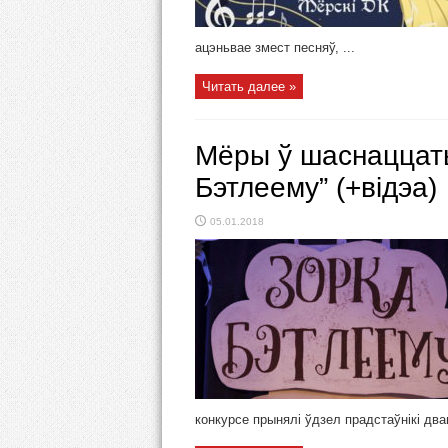
ацэньвае змест песняў, ...
Читать далее »
Мёры ў шаснаццаты
Бэтлеему” (+відэа)
05.01.2018
конкурсе прынялі ўдзел прадстаўнікі дван