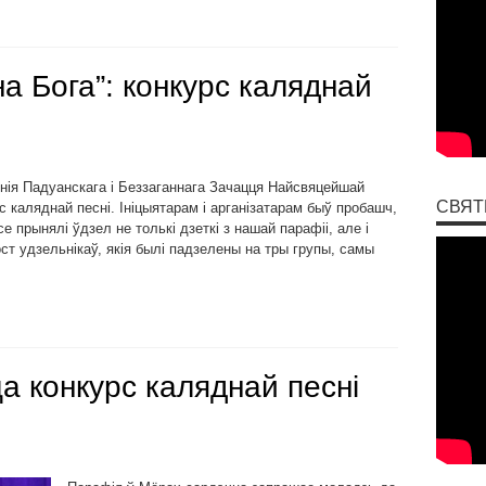
а Бога”: конкурс каляднай
онія Падуанскага і Беззаганнага Зачацця Найсвяцейшай
СВЯТ
 каляднай песні. Ініцыятарам і арганізатарам быў пробашч,
 прынялі ўдзел не толькі дзеткі з нашай парафіі, але і
т удзельнікаў, якія былі падзелены на тры групы, самы
а конкурс каляднай песні