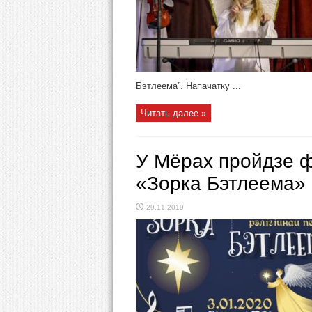
Бэтлеема”. Напачатку ...
Читать далее »
У Мёрах пройдзе ф
«Зорка Бэтлеема»
29.11.2019