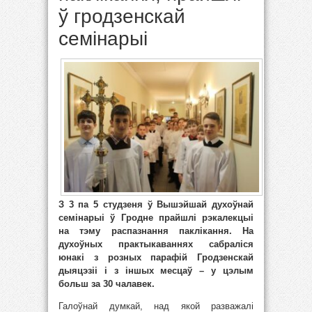
ў гродзенскай
семінарыі
З 3 па 5 студзеня ў Вышэйшай духоўнай
семінарыі ў Гродне прайшлі рэкалекцыі
на тэму распазнання паклікання. На
духоўных практыкаваннях сабраліся
юнакі з розных парафій Гродзенскай
дыяцэзіі і з іншых месцаў – у цэлым
больш за 30 чалавек.
Галоўнай думкай, над якой разважалі