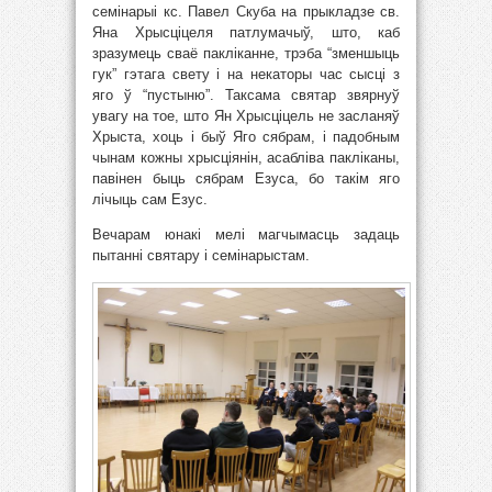
семінарыі кс. Павел Скуба на прыкладзе св.
Яна Хрысціцеля патлумачыў, што, каб
зразумець сваё пакліканне, трэба “зменшыць
гук” гэтага свету і на некаторы час сысці з
яго ў “пустыню”. Таксама святар звярнуў
увагу на тое, што Ян Хрысціцель не засланяў
Хрыста, хоць і быў Яго сябрам, і падобным
чынам кожны хрысціянін, асабліва пакліканы,
павінен быць сябрам Езуса, бо такім яго
лічыць сам Езус.
Вечарам юнакі мелі магчымасць задаць
пытанні святару і семінарыстам.