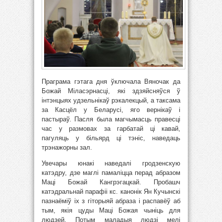
Праграма гэтага дня ўключала Вяночак да
Божай Міласэрнасці, які здзяйсняўся ў
інтэнцыях удзельнікаў рэкалекцый, а таксама
за Касцёл у Беларусі, яго вернікаў і
пастыраў. Пасля была магчымасць правесці
час у размовах за гарбатай ці кавай,
пагуляць у більярд ці тэніс, наведаць
трэнажорны зал.
Увечары юнакі наведалі гродзенскую
катэдру, дзе маглі памаліцца перад абразом
Маці Божай Кангрэгацкай. Пробашч
катэдральнай парафіі кс. канонік Ян Кучынскі
пазнаёміў іх з гіторыяй абраза і распавёў аб
тым, якія цуды Маці Божая чыніць для
людзей. Потым маладыя людзі мелі