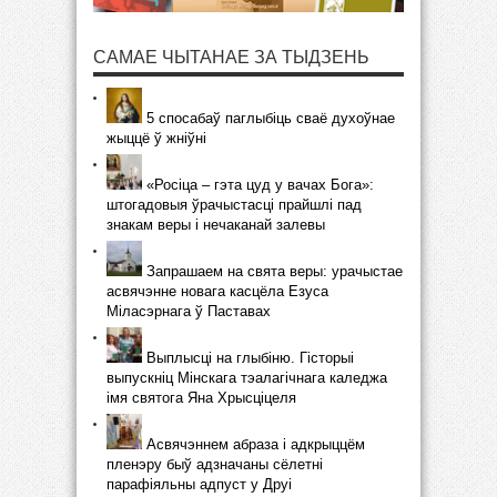
САМАЕ ЧЫТАНАЕ ЗА ТЫДЗЕНЬ
5 спосабаў паглыбіць сваё духоўнае
жыццё ў жніўні
«Росіца – гэта цуд у вачах Бога»:
штогадовыя ўрачыстасці прайшлі пад
знакам веры і нечаканай залевы
Запрашаем на свята веры: урачыстае
асвячэнне новага касцёла Езуса
Міласэрнага ў Паставах
Выплысці на глыбіню. Гісторыі
выпускніц Мінскага тэалагічнага каледжа
імя святога Яна Хрысціцеля
Асвячэннем абраза і адкрыццём
пленэру быў адзначаны сёлетні
парафіяльны адпуст у Друі