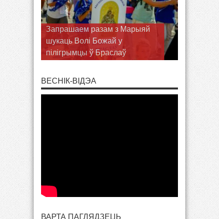
Запрашаем разам з Марыяй
шукаць Волі Божай у
пілігрымцы ў Браслаў
ВЕСНІК-ВІДЭА
ВАРТА ПАГЛЯДЗЕЦЬ