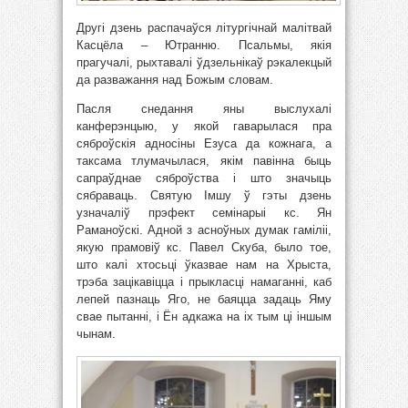
Другі дзень распачаўся літургічнай малітвай
Касцёла – Ютранню. Псальмы, якія
прагучалі, рыхтавалі ўдзельнікаў рэкалекцый
да разважання над Божым словам.
Пасля снедання яны выслухалі
канферэнцыю, у якой гаварылася пра
сяброўскія адносіны Езуса да кожнага, а
таксама тлумачылася, якім павінна быць
сапраўднае сяброўства і што значыць
сябраваць. Святую Імшу ў гэты дзень
узначаліў прэфект семінарыі кс. Ян
Раманоўскі. Адной з асноўных думак гаміліі,
якую прамовіў кс. Павел Скуба, было тое,
што калі хтосьці ўказвае нам на Хрыста,
трэба зацікавіцца і прыкласці намаганні, каб
лепей пазнаць Яго, не баяцца задаць Яму
свае пытанні, і Ён адкажа на іх тым ці іншым
чынам.