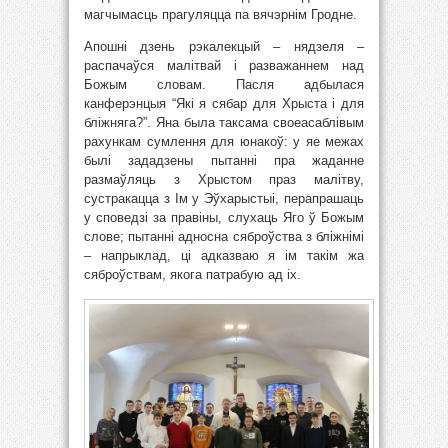
магчымасць прагуляцца па вячэрнім Гродне.
Апошні дзень рэкалекцый – нядзеля –
распачаўся малітвай і разважаннем над
Божым словам. Пасля адбылася
канферэнцыя “Які я сябар для Хрыста і для
бліжняга?”. Яна была таксама своеасаблівым
рахункам сумлення для юнакоў: у яе межах
былі зададзены пытанні пра жаданне
размаўляць з Хрыстом праз малітву,
сустракацца з Ім у Эўхарыстыі, перапрашаць
у споведзі за правіны, слухаць Яго ў Божым
слове; пытанні адносна сяброўства з бліжнімі
– напрыклад, ці адказваю я ім такім жа
сяброўствам, якога патрабую ад іх.