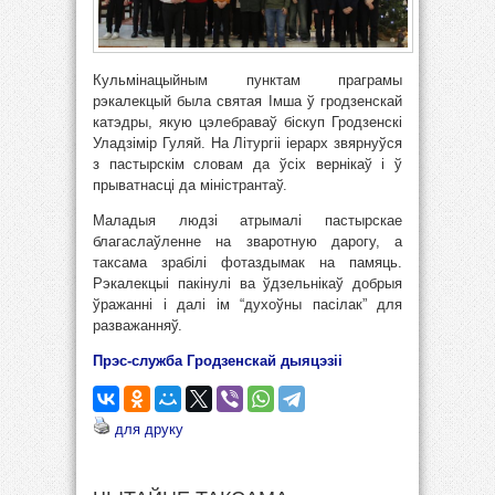
Кульмінацыйным пунктам праграмы
рэкалекцый была святая Імша ў гродзенскай
катэдры, якую цэлебраваў біскуп Гродзенскі
Уладзімір Гуляй. На Літургіі іерарх звярнуўся
з пастырскім словам да ўсіх вернікаў і ў
прыватнасці да міністрантаў.
Маладыя людзі атрымалі пастырскае
благаслаўленне на зваротную дарогу, а
таксама зрабілі фотаздымак на памяць.
Рэкалекцыі пакінулі ва ўдзельнікаў добрыя
ўражанні і далі ім “духоўны пасілак” для
разважанняў.
Прэс-служба Гродзенскай дыяцэзіі
для друку