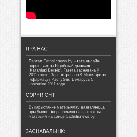
ПРА НАС
Партал Catholicnews.by – гэта анлайн-
версія газеты Віцебскай дыяцэзіі
“Каталіцкі Веснік”. Газета заснавана ў
2011 годзе. Зарэгістравана ў Міністэрстве
інфармацыі Рэспублікі Беларусь 5
красавіка 2011 года.
COPYRIGHT
Выкарыстанне матэрыялаў дазваляецца
пры ўмове гіперспасылкі на канкрэтны
матэрыял на сайце Catholicnews.by
ЗАСНАВАЛЬНІК: