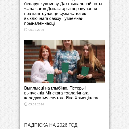
беларускую мову Дактрынальнай ноты
«Una caro» Дыкастэрыі веравучэння
пра каштоўнасць сужэнства як
выключнага саюзу і ўзаемнай
прыналежнасці
06.08.2026
Выплысці на глыбіню. Гісторыі
выпускніц Мінскага тэалагічнага
каледжа імя святога Яна Хрысціцеля
05.08.2026
ПАДПІСКА НА 2026 ГОД