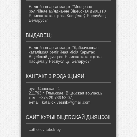
Рэлігійная арганізацыя “Мясцовае
рэлігійнае аб’яднанне Віцебская дыяцэзія
Рымска-каталіцкага Касцёла ў Рэспубліцы
Беларусь”
ВЫДАВЕЦ:
Рэлігійная арганізацыя “Дабрачынная
каталіцкая рэлігійная місія Карытас
Віцебскай дыяцэзіі Рымска-каталіцкага
Касцёла ў Рэспубліцы Беларусь”
КАНТАКТ З РЭДАКЦЫЯЙ:
вул. Савецкая, 1
211793 г. Глыбокае, Віцебская вобласць
тэл.: +375 29 736 53 07,
e-mail: katalickivesnik@gmail.com
САЙТ КУРЫІ ВІЦЕБСКАЙ ДЫЯЦЭЗІІ
catholicvitebsk.by