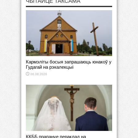
ЧЫТАЙЦЕ ТАКСАМА
Кармэліты босыя запрашаюць юнакоў у
Гудагай на рэкалекцыі
06.08.2026
ККББ прапануе пераклад на