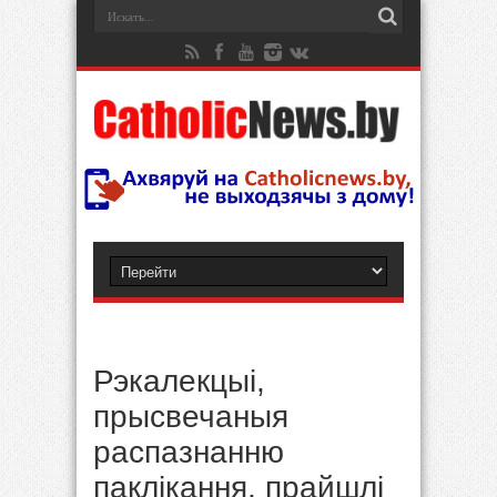
Рэкалекцыі,
прысвечаныя
распазнанню
паклікання, прайшлі