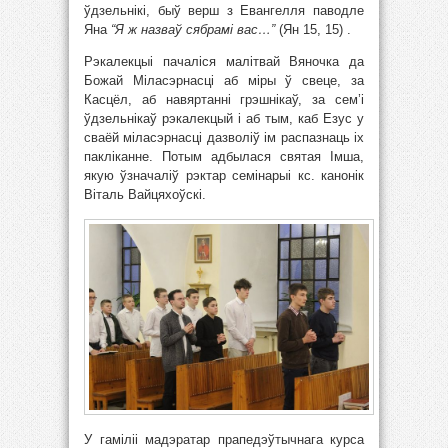
ўдзельнікі, быў верш з Евангелля паводле
Яна
“Я ж назваў сябрамі вас…”
(Ян 15, 15) .
Рэкалекцыі пачаліся малітвай Вяночка да
Божай Міласэрнасці аб міры ў свеце, за
Касцёл, аб навяртанні грэшнікаў, за сем’і
ўдзельнікаў рэкалекцый і аб тым, каб Езус у
сваёй міласэрнасці дазволіў ім распазнаць іх
пакліканне. Потым адбылася святая Імша,
якую ўзначаліў рэктар семінарыі кс. канонік
Віталь Вайцяхоўскі.
У гаміліі мадэратар прапедэўтычнага курса