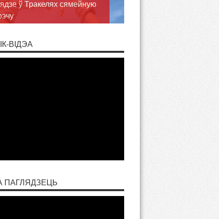
ядзе ў Тракелях сямейную
рэчу
ІК-ВІДЭА
А ПАГЛЯДЗЕЦЬ