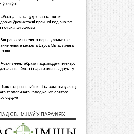
 ў жніўні
«Росіца – гэта цуд у вачах Бога»:
довыя ўрачыстасці прайшлі пад знакам
і нечаканай залевы
Запрашаем на свята веры: урачыстае
энне новага касцёла Езуса Міласэрнага
тавах
Асвячэннем абраза і адкрыццём пленэру
дзначаны сёлетні парафіяльны адпуст у
Выплысці на глыбіню. Гісторыі выпускніц
ага тэалагічнага каледжа імя святога
Хрысціцеля
ЛАД СВ. ІМШАЎ У ПАРАФІЯХ