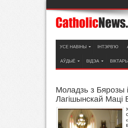
УСЕ НАВІНЫ
ІНТЭРВ’Ю
АЎДЫЁ
ВІДЭА
ВІКТАР
Моладзь з Бярозы і
Лагішынскай Маці 
С
с
Б