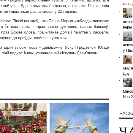
ней – канцэрту парафіяльных гуртоў. У гэты час адбывалася
жыццё
кой узялі ўдзел жыхары Лагішына, а таксама Пінска, якія
ятой Імшы, якая распачалася ў 22 гадзіны.
 біскуп Пінскі нагадаў, што Панна Марыя «заўсёды паказвае
штога
што Ён нам скажа, – праз нашае сумленне, нашых бацькоў,
веры 
, праз Божае слова, прачытанае дома і пачутае ў касцёле,
кнуцца да праўды, любові і супакою».
асвяч
 адзін высокі госць – дапаможны біскуп Гродзенскі Юзаф
ў Пас
аміліяй падчас Імшы, узначаленай біскупам Дзям’янкам.
быў а
Друі
Мінск
Яна 
РАСК