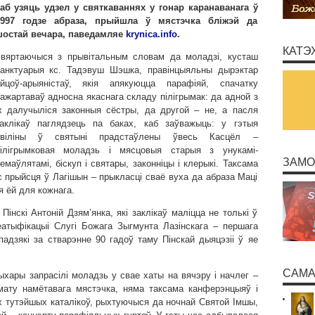
аб узяць удзел у святкаваннях у гонар каранаванага ў
1997 годзе абраза, прыйшла ў мястэчка бліжэй да
остай вечара, паведамляе
krynica.info
.
КАТЭ
вяртаючыся з прывітальным словам да моладзі, кусташ
анктуарыя кс. Тадэвуш Шэшка, правінцыяльны дырэктар
йцоў-арыяністаў, якія апякуюцца парафіяй, спачатку
ажартаваў адносна якаснага складу пілігрымак: да адной з
х далучыліcя законныя сёстры, да другой – не, а пасля
аклікаў паглядзець па баках, каб заўважыць: у гэтыя
хвіліны ў святыні прадстаўлены ўвесь Касцёл –
ілігрымковая моладзь і мясцовыя старыя з унукамі-
ЗАМО
емаўлятамі, біскуп і святары, законніцы і клерыкі. Таксама
 прыйсця ў Лагішын – прыкласці сваё вуха да абраза Маці
 ёй для кожнага.
Пінскі Антоній Дзям’янка, які заклікаў маліцца не толькі ў
еатыфікацыі Слугі Божага Зыгмунта Лазінскага – першага
 падзякі за стварэнне 90 гадоў таму Пінскай дыяцэзіі ў яе
САМА
хары запрасілі моладзь у свае хаты на вячэру і начлег –
мату намётавага мястэчка, няма таксама канферэнцыяў і
х тутэйшых каталікоў, рыхтуючыся да ночнай Святой Імшы,