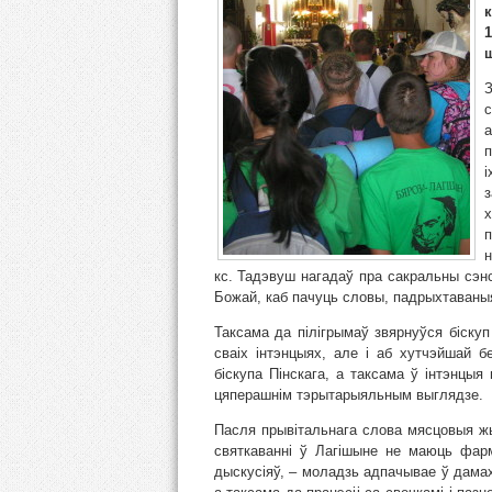
к
ш
З
с
а
п
і
з
п
н
кс. Тадэвуш нагадаў пра сакральны сэнс
Божай, каб пачуць словы, падрыхтаваныя
Таксама да пілігрымаў звярнуўся біскуп 
сваіх інтэнцыях, але і аб хутчэйшай б
біскупа Пінскага, а таксама ў інтэнцыя
цяперашнім тэрытарыяльным выглядзе.
Пасля прывітальнага слова мясцовыя жы
святкаванні ў Лагішыне не маюць фар
дыскусіяў, – моладзь адпачывае ў дама