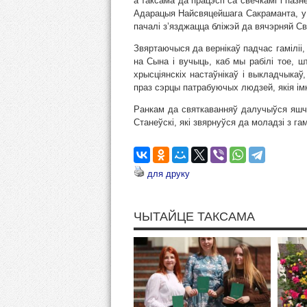
а таксама да працэсіі са свечкамі і паз
Адарацыя Найсвяцейшага Сакраманта, у я
пачалі з’язджацца бліжэй да вячэрняй Св
Звяртаючыся да вернікаў падчас гаміліі,
на Сына і вучыць, каб мы рабілі тое, 
хрысціянскіх настаўнікаў і выкладчыкаў
праз сэрцы патрабуючых людзей, якія ім
Ранкам да святкаванняў далучыўся яшчэ
Станеўскі, які звярнуўся да моладзі з г
для друку
ЧЫТАЙЦЕ ТАКСАМА