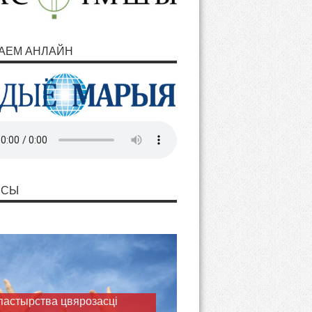
АЕМ АНЛАЙН
НСЫ
астырства цвярозасці