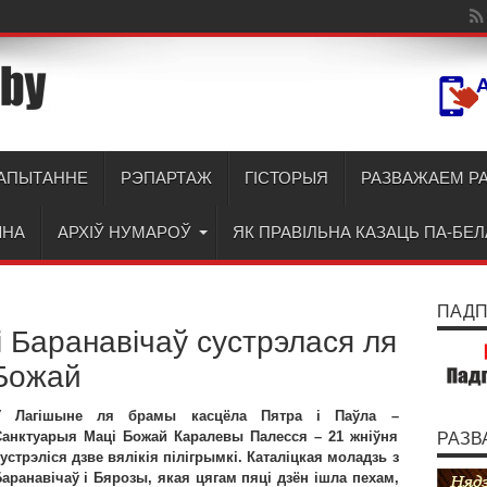
АПЫТАННЕ
РЭПАРТАЖ
ГІСТОРЫЯ
РАЗВАЖАЕМ Р
ЫНА
АРХІЎ НУМАРОЎ
ЯК ПРАВІЛЬНА КАЗАЦЬ ПА-БЕ
ПАДПІ
 Баранавічаў сустрэлася ля
Божай
У Лагішыне ля брамы касцёла Пятра і Паўла –
анктуарыя Маці Божай Каралевы Палесся – 21 жніўня
РАЗВ
устрэліся дзве вялікія пілігрымкі. Каталіцкая моладзь з
аранавічаў і Бярозы, якая цягам пяці дзён ішла пехам,