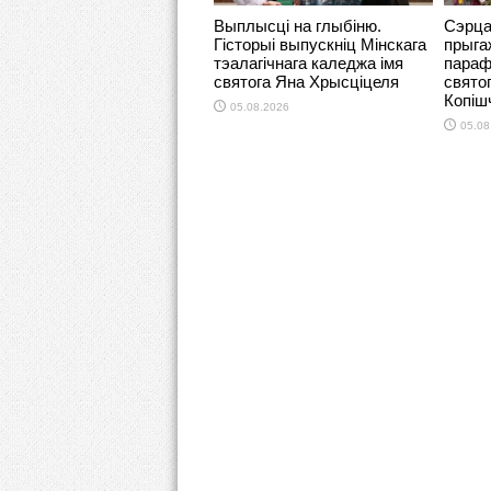
Выплысці на глыбіню.
Сэрца
Гісторыі выпускніц Мінскага
прыга
тэалагічнага каледжа імя
параф
святога Яна Хрысціцеля
свято
Копіш
05.08.2026
05.08