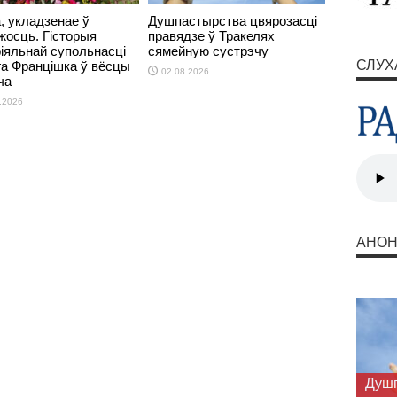
, укладзенае ў
Душпастырства цвярозасці
жосць. Гісторыя
правядзе ў Тракелях
іяльнай супольнасці
сямейную сустрэчу
СЛУХ
га Францішка ў вёсцы
02.08.2026
ча
.2026
АНО
Душп