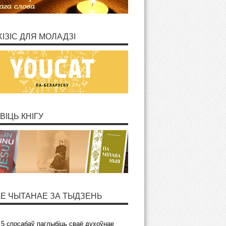
ХІЗІС ДЛЯ МОЛАДЗІ
ВІЦЬ КНІГУ
Е ЧЫТАНАЕ ЗА ТЫДЗЕНЬ
5 спосабаў паглыбіць сваё духоўнае