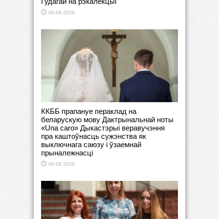
Гудагай на рэкалекцыі
06.08.2026
ККББ прапануе пераклад на
беларускую мову Дактрынальнай ноты
«Una caro» Дыкастэрыі веравучэння
пра каштоўнасць сужэнства як
выключнага саюзу і ўзаемнай
прыналежнасці
06.08.2026