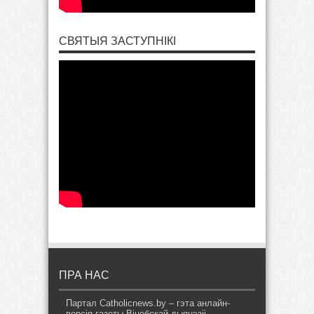
СВЯТЫЯ ЗАСТУПНІКІ
ПРА НАС
Партал Catholicnews.by – гэта анлайн-
версія газеты Віцебскай дыяцэзіі