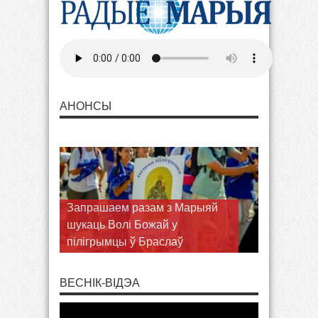
АНОНСЫ
Запрашаем разам з Марыяй
шукаць Волі Божай у
пілігрымцы ў Браслаў
ВЕСНІК-ВІДЭА