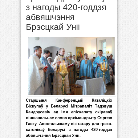
з нагоды 420-годдзя
абвяшчэння
Брэсцкай Уніі
Старшыня Канферэнцыіі Каталіцкіх
Біскупаў у Беларусі Мітрапаліт Тадэвуш
Кандрусевіч ад імя епіскапату скіраваў
віншавальнае слова архімандрыту Сяргею
Гаеку, Апостальскаму візітатару для грэка-
католікаў Беларусі з нагоды 420-годдзя
абвяшчэння Брэсцкай Уніі.