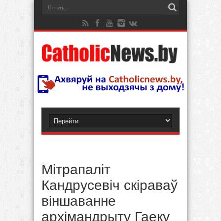
Мітрапаліт
Кандрусевіч скіраваў
віншаванне
архімандрыту Гаеку