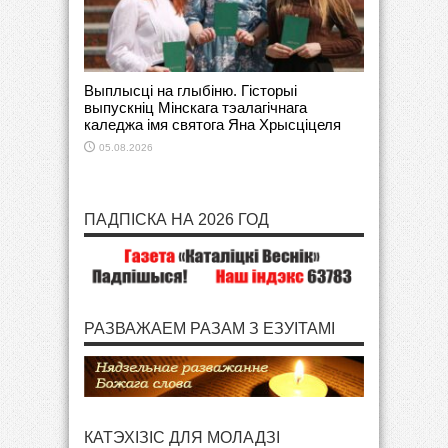
Выплысці на глыбіню. Гісторыі
выпускніц Мінскага тэалагічнага
каледжа імя святога Яна Хрысціцеля
05.08.2026
ПАДПІСКА НА 2026 ГОД
РАЗВАЖАЕМ РАЗАМ З ЕЗУІТАМІ
КАТЭХІЗІС ДЛЯ МОЛАДЗІ