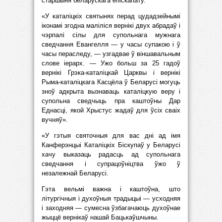
старшыня беларускага епіскапату.
«У каталіцкіх святынях перад цудадзейнымі
іконамі згодна маліліся вернікі двух абрадаў і
чэрпалі сілы для супольнага мужнага
сведчання Евангелля — у часы супакою і ў
часы пераследу, — узгадвае ў віншавальным
слове іерарх. — Ужо больш за 25 гадоў
вернікі Грэка-каталіцкай Царквы і вернікі
Рыма-каталіцкага Касцёла ў Беларусі могуць
зноў адкрыта вызнаваць каталіцкую веру і
супольна сведчыць пра каштоўны Дар
Еднасці, якой Хрыстус жадаў для ўсіх сваіх
вучняў».
«У гэтыя святочныя для вас дні ад імя
Канферэнцыі Каталіцкіх Біскупаў у Беларусі
хачу выказаць радасць ад супольнага
сведчання і супрацоўніцтва ўжо ў
незалежнай Беларусі.
Гэта вельмі важна і каштоўна, што
літургічныя і духоўныя традыцыі — усходняя
і заходняя — сумесна ўзбагачаюць духоўнае
жыццё вернікаў нашай Бацькаўшчыны.