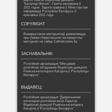
“Каталіцкі Веснік”. Газета заснавана ў
2011 годзе. Зарэгістравана ў Міністэрстве
інфармацыі Рэспублікі Беларусь 5
красавіка 2011 года.
COPYRIGHT
Выкарыстанне матэрыялаў дазваляецца
пры ўмове гіперспасылкі на канкрэтны
матэрыял на сайце Catholicnews.by
ЗАСНАВАЛЬНІК:
Рэлігійная арганізацыя “Мясцовае
рэлігійнае аб’яднанне Віцебская дыяцэзія
Рымска-каталіцкага Касцёла ў Рэспубліцы
Беларусь”
ВЫДАВЕЦ:
Рэлігійная арганізацыя “Дабрачынная
каталіцкая рэлігійная місія Карытас
Віцебскай дыяцэзіі Рымска-каталіцкага
Касцёла ў Рэспубліцы Беларусь”