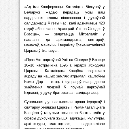
«Ад імя Канферэнцыі Каталіцкіх Біскупаў у
Беларусі жадаю перадаць усім вам
сардэчныя словы віншавання і духоўнай
салідарнасці ў гэты час, калі адзначаеце 420
гадоў абвяшчэння Брэсцкай Уніі на Сінодзе ў
Брэсце», — звяртаецца Мітрапаліт у
пасланні да архімандрыта, святароў,
манахаў, манахінь і вернікаў Грэка-каталіцкай
Царквы ў Беларусі.
«Праз Акт царкоўнай Уніі на Сінодзе ў Брэсце
16–18 кастрычніка 1596 г. іерархі Усходняй
Царквы і Каталіцкага Касцёла лацінскага
абраду на нашых землях атрымалі каштоўны
Божы Дар — жыць і супрацоўнічаць дзеля
збаўлення людзей ў поўнай царкоўнай
Еднасці, у духу братэрства і салідарнасці.
Супольная душпастырская праца іерархаў і
святароў Уніяцкай Царквы і Рыма-Каталіцкага
Касцёла ў мінулым прынесла багаты плён у
сферы духоўнага жыцця, адукацыі, культуры,
архітэктуры, мастацтва», — падкрэслівае