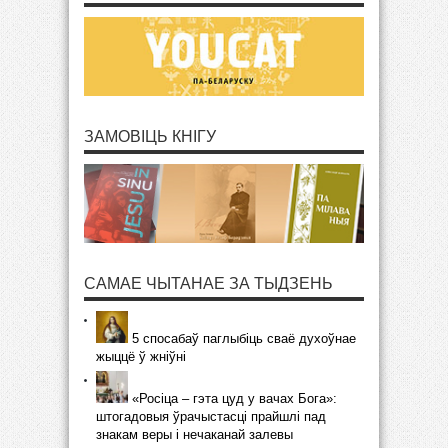
ЗАМОВІЦЬ КНІГУ
САМАЕ ЧЫТАНАЕ ЗА ТЫДЗЕНЬ
5 спосабаў паглыбіць сваё духоўнае
жыццё ў жніўні
«Росіца – гэта цуд у вачах Бога»:
штогадовыя ўрачыстасці прайшлі пад
знакам веры і нечаканай залевы