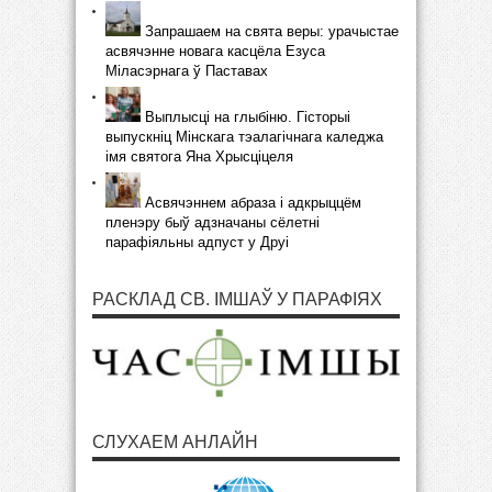
Запрашаем на свята веры: урачыстае
асвячэнне новага касцёла Езуса
Міласэрнага ў Паставах
Выплысці на глыбіню. Гісторыі
выпускніц Мінскага тэалагічнага каледжа
імя святога Яна Хрысціцеля
Асвячэннем абраза і адкрыццём
пленэру быў адзначаны сёлетні
парафіяльны адпуст у Друі
РАСКЛАД СВ. ІМШАЎ У ПАРАФІЯХ
СЛУХАЕМ АНЛАЙН