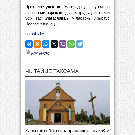
Праз заступніцтва Багародзіцы, супольна
шанаванай вернікамі дзвюх традыцый, няхай
усіх вас благаславіць Міласэрны Хрыстус
Чалавекалюбец».
catholic.by
для друку
ЧЫТАЙЦЕ ТАКСАМА
Кармэліты босыя запрашаюць юнакоў у