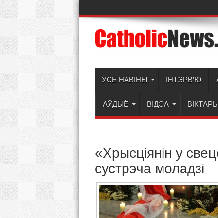
УСЕ НАВІНЫ
ІНТЭРВ’Ю
АЎДЫЁ
ВІДЭА
ВІКТАР
«Хрысціянін у све
сустрэча моладзі