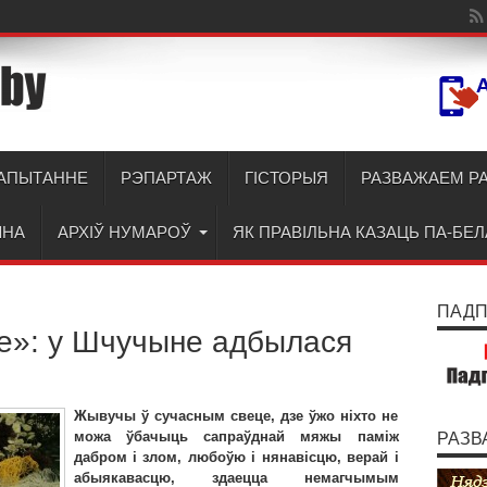
АПЫТАННЕ
РЭПАРТАЖ
ГІСТОРЫЯ
РАЗВАЖАЕМ Р
ЫНА
АРХІЎ НУМАРОЎ
ЯК ПРАВІЛЬНА КАЗАЦЬ ПА-БЕ
ПАДПІ
це»: у Шчучыне адбылася
Жывучы ў сучасным свеце, дзе ўжо ніхто не
можа ўбачыць сапраўднай мяжы паміж
РАЗВ
дабром і злом, любоўю і нянавісцю, верай і
абыякавасцю, здаецца немагчымым