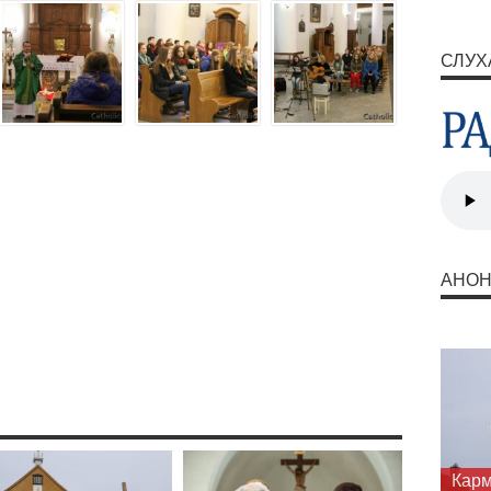
СЛУХ
АНО
Запр
шука