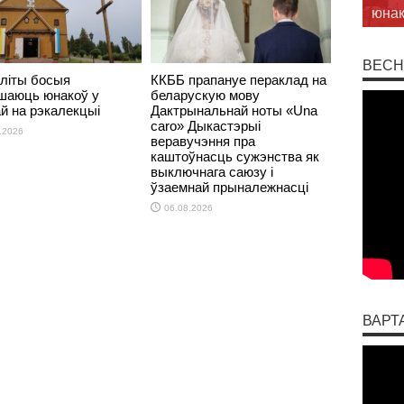
ў Бр
ВЕСН
літы босыя
ККББ прапануе пераклад на
шаюць юнакоў у
беларускую мову
ай на рэкалекцыі
Дактрынальнай ноты «Una
caro» Дыкастэрыі
.2026
веравучэння пра
каштоўнасць сужэнства як
выключнага саюзу і
ўзаемнай прыналежнасці
06.08.2026
ВАРТ