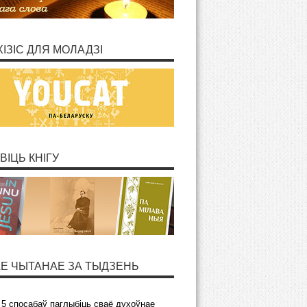
ХІЗІС ДЛЯ МОЛАДЗІ
ВІЦЬ КНІГУ
Е ЧЫТАНАЕ ЗА ТЫДЗЕНЬ
5 спосабаў паглыбіць сваё духоўнае