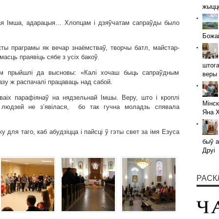
жыццё
тая Імша, адарацыя… Хлопцам і дзяўчатам сапраўды было
Божай
кты праграмы як вечар знаёмстваў, творчы батл, майстар-
асць праявіць сябе з усіх бакоў.
штога
ам прыйшлі да высновы: «Калі хочаш быць сапраўдным
веры 
разу ж распачалі працаваць над сабой.
ваіх парафіянаў на нядзельнай Імшы. Веру, што і кроплі
Мінск
 людзей не з’явілася, бо так гучна моладзь спявала
Яна 
у для таго, каб абудзіцца і пайсці ў гэты свет за імя Езуса
быў а
Друі
РАСК