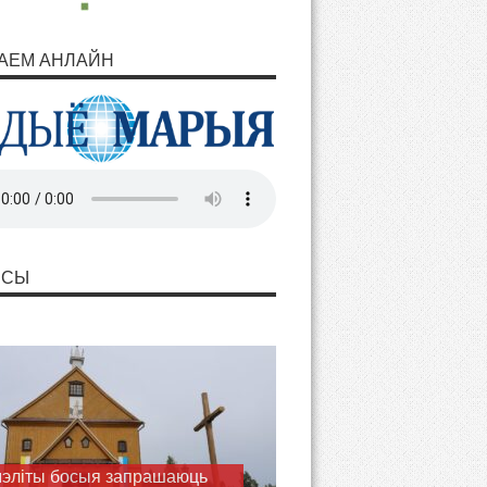
АЕМ АНЛАЙН
НСЫ
ашаем разам з Марыяй
ць Волі Божай у пілігрымцы