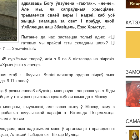
адказваць Богу ўпэўнена «так-так», «не-не».
Але мы, як сапраўдныя хрысціяне,
трымаемся сваёй веры і надзеі, каб усё
жыццё змагацца за свет і праўду, якой
КАТЭ
з’яўляецца наш Збавіцель, Езус Хрыстус.
Пытанне да нас застаецца толькі адно: «Ці
гатовыя мы прайсці гэты складаны шлях? Ці
 Я — Хрысціянін!».
45 сур’ёзных твараў, якія з 6 па 8 лістапада на піярскіх
«Хрысціянін у свеце».
ЗАМО
ння стаў г. Шчучын. Вялікі кляштар ордэна піяраў змог
зі 9-11 класаў.
а ў розны спосаб абудзіць мясцовую і запрошаную з Ліды
йцам у гэты раз прыехала крэатыўная каманда з Мінску.
к мясцовы, шчучынскі, але зараз жыву ў Мінску, таму з
пробашча шчучынскай парафіі а. Вітольда Пяцельчыца.
чалі з Богам.
САМА
юдзям, якія падтрымалі мяне ў арганізацыі і правядзенні
кая, Аляксей Пабедзінскі, Віктар Муліца.