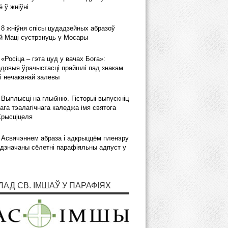
 ў жніўні
8 жніўня спісы цудадзейных абразоў
 Маці сустрэнуць у Мосары
«Росіца – гэта цуд у вачах Бога»:
довыя ўрачыстасці прайшлі пад знакам
і нечаканай залевы
Выплысці на глыбіню. Гісторыі выпускніц
ага тэалагічнага каледжа імя святога
Хрысціцеля
Асвячэннем абраза і адкрыццём пленэру
дзначаны сёлетні парафіяльны адпуст у
ЛАД СВ. ІМШАЎ У ПАРАФІЯХ