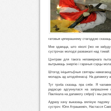
гатовыя цяперашнему стагоддзю сказаць:
Мне здаецца, што ніколі ўжо не забуду 
сустрэчах молодзі разважалі над тэмай: 
Цэнтрам для такога непамернага пыта
вытрымаць энергію і гарачыя сэрцы молад
Штогод ініцыятыўныя святары намагаюцц
моладзь ад штодзённасці. На дапамогу а
Тут трэба сказаць пра сябе. Я чалаве
радасцю адгукнулася на запрашэнне 
Паклікала на дапамогу сяброў і мы распа
Адразу хачу выказаць вялікую падзяку л
сустрэч: Юля Атрашкевіч, Настасся Савіц