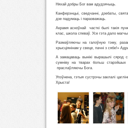
Няхай добры Бог вам адудзячыць.
Канферэнцыі, сведчанні, дзебаты, свя
дзе падумаць і паразважаць.
Акрамя асноўнай часткі былі такія пун
клас, школа спеваў. Усе гэта дало магчым
Размаўляючы на галоўную тэму, раз
хрысціянінам у свеце, пачні з сябе!» Ад
А замацаваць вынікі вырашылі сярод с
сумніву на тварах больш старэйшых
праслаўляючы Бога.
Упэўнена, гэтыя сустрэчы заклалі цаглінк
Хрыста!