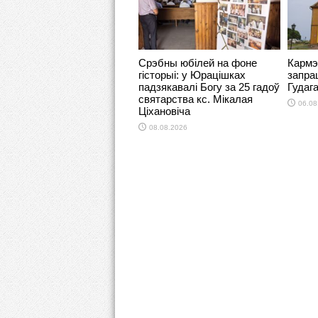
Срэбны юбілей на фоне
Кармэ
гісторыі: у Юрацішках
запра
падзякавалі Богу за 25 гадоў
Гудаг
святарства кс. Мікалая
06.08
Ціхановіча
08.08.2026