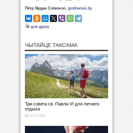
Пётр Ярдан Слівінскі,
grodnensis.by
для друку
ЧЫТАЙЦЕ ТАКСАМА
Три совета св. Павла VI для летнего
отдыха
24.07.2026