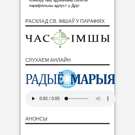
пленэру быў адзначаны сёлетні
парафіяльны адпуст у Друі
РАСКЛАД СВ. ІМШАЎ У ПАРАФІЯХ
СЛУХАЕМ АНЛАЙН
АНОНСЫ