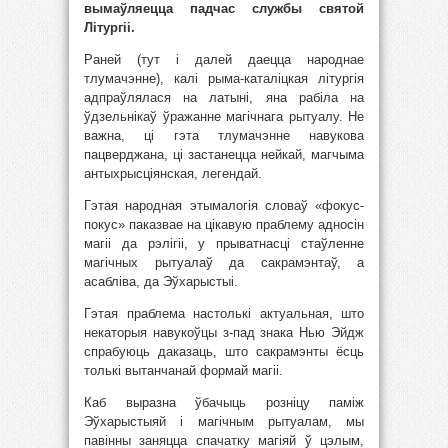
вымаўляецца падчас службы святой
Літургіі.
Раней (тут і далей даецца народнае
тлумачэнне), калі рыма-каталіцкая літургія
адпраўлялася на латыні, яна рабіла на
ўдзельнікаў ўражанне магічнага рытуалу. Не
важна, ці гэта тлумачэнне навукова
пацверджана, ці застанецца нейкай, магчыма
антыхрысціянская, легендай.
Гэтая народная этымалогія словаў «фокус-
покус» паказвае на цікавую праблему адносін
магіі да рэлігіі, у прыватнасці стаўленне
магічных рытуалаў да сакрамэнтаў, а
асабліва, да Эўхарыстыі.
Гэтая праблема настолькі актуальная, што
некаторыя навукоўцы з-пад знака Нью Эйдж
спрабуюць даказаць, што сакрамэнты ёсць
толькі вытанчанай формай магіі.
Каб выразна ўбачыць розніцу паміж
Эўхарыстыяй і магічным рытуалам, мы
павінны заняцца спачатку магіяй ў цэлым,