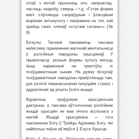
сілаў з мэтай прычыніць зло, напрыклад,
наслаць хваробу, смерць і т.д. «Гэтая форма
магіі з’яўляецца сапраўдным і ўласцівым
выразам антыкульту і накіравана на тое, каб
зрабіць сваіх членаў «слугамі сатаны»» (№
9).
Біскупы Тасканіі паказваюць таксама
небяспеку пранікнення магічнай ментальнасці
ў рэлігійныя паводзіны хрысціянаў. У
прыватнасці, розныя формы культу могуць
быць наражоныя на трактоўку іх
псеўдамагічным чынам. На думку біскупаў
псеўдамагічныя паводзіны праяўляюцца там,
дзе рэлігія перанасычаная пачуццём страху і
аддзеленая ад рэшты ўсяго жыцця.
Відавочна, праўдзівая хрысціянская
дактрына, а таксама аўтэнтычнае рэлігійнае
жыццё хрысціян не мае нічога агульнага з
магіяй. Жыццё хрысціяніна — гэта
пакланенне Богу ў Тройцы Адзінаму Богу, які
найбольш поўна аб’явіўся ў Езусе Хрысце.
Вера ў Хрыста як Збавіцеля спрыяе таму,