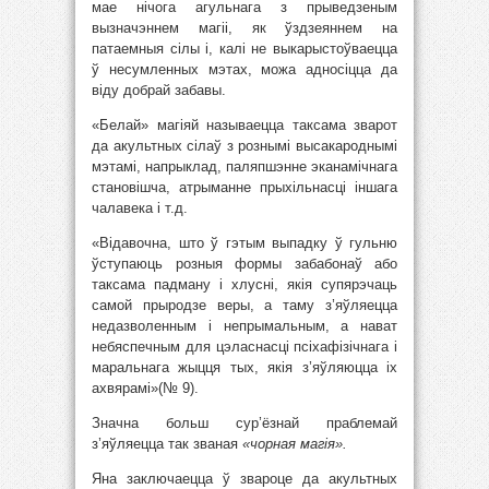
мае нічога агульнага з прыведзеным
вызначэннем магіі, як ўздзеяннем на
патаемныя сілы і, калі не выкарыстоўваецца
ў несумленных мэтах, можа адносіцца да
віду добрай забавы.
«Белай» магіяй называецца таксама зварот
да акультных сілаў з рознымі высакароднымі
мэтамі, напрыклад, паляпшэнне эканамічнага
становішча, атрыманне прыхільнасці іншага
чалавека і т.д.
«Відавочна, што ў гэтым выпадку ў гульню
ўступаюць розныя формы забабонаў або
таксама падману і хлусні, якія супярэчаць
самой прыродзе веры, а таму з’яўляецца
недазволенным і непрымальным, а нават
небяспечным для цэласнасці псіхафізічнага і
маральнага жыцця тых, якія з’яўляюцца іх
ахвярамі»(№ 9).
Значна больш сур’ёзнай праблемай
з’яўляецца так званая
«чорная магія».
Яна заключаецца ў звароце да акультных