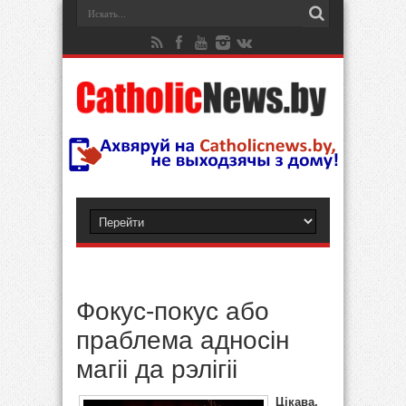
Фокус-покус або
праблема адносін
магіі да рэлігіі
Цікава,