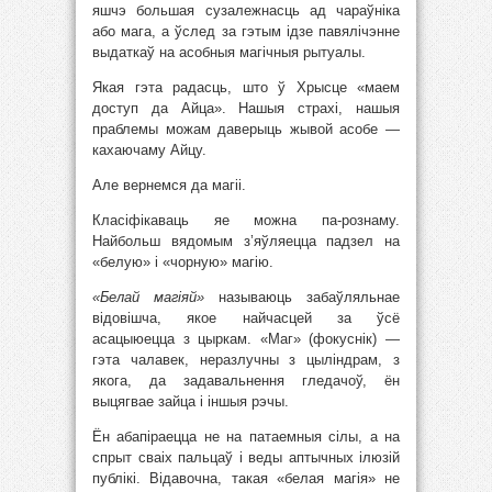
яшчэ большая сузалежнасць ад чараўніка
або мага, а ўслед за гэтым ідзе павялічэнне
выдаткаў на асобныя магічныя рытуалы.
Якая гэта радасць, што ў Хрысце «маем
доступ да Айца». Нашыя страхі, нашыя
праблемы можам даверыць жывой асобе —
кахаючаму Айцу.
Але вернемся да магіі.
Класіфікаваць яе можна па-рознаму.
Найбольш вядомым з’яўляецца падзел на
«белую» і «чорную» магію.
«Белай магіяй»
называюць забаўляльнае
відовішча, якое найчасцей за ўсё
асацыюецца з цыркам. «Маг» (фокуснік) —
гэта чалавек, неразлучны з цыліндрам, з
якога, да задавальнення гледачоў, ён
выцягвае зайца і іншыя рэчы.
Ён абапіраецца не на патаемныя сілы, а на
спрыт сваіх пальцаў і веды аптычных ілюзій
публікі. Відавочна, такая «белая магія» не