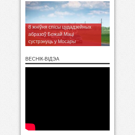
Кармэліты босыя запрашаюць
юнакоў у Гудагай на
рэкалекцыі
ВЕСНІК-ВІДЭА