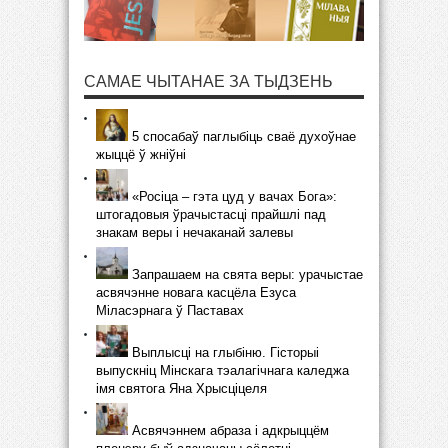
САМАЕ ЧЫТАНАЕ ЗА ТЫДЗЕНЬ
5 спосабаў паглыбіць сваё духоўнае
жыццё ў жніўні
«Росіца – гэта цуд у вачах Бога»:
штогадовыя ўрачыстасці прайшлі пад
знакам веры і нечаканай залевы
Запрашаем на свята веры: урачыстае
асвячэнне новага касцёла Езуса
Міласэрнага ў Паставах
Выплысці на глыбіню. Гісторыі
выпускніц Мінскага тэалагічнага каледжа
імя святога Яна Хрысціцеля
Асвячэннем абраза і адкрыццём