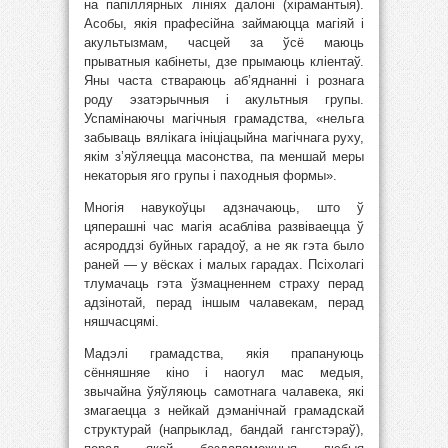
на папіллярных лініях далоні (хірамантыя).
Асобы, якія прафесійна займаюцца магіяй і
акультызмам, часцей за ўсё маюць
прыватныя кабінеты, дзе прымаюць кліентаў.
Яны часта ствараюць аб’яднанні і рознага
роду эзатэрычныя і акультныя групы.
Успамінаючы магічныя грамадства, «нельга
забываць вялікага ініціацыйна магічнага руху,
якім з’яўляецца масонства, па меншай меры
некаторыя яго групы і паходныя формы».
Многія навукоўцы адзначаюць, што ў
цяперашні час магія асабліва развіваецца ў
асяроддзі буйных гарадоў, а не як гэта было
раней — у вёсках і малых гарадах. Псіхолагі
тлумачаць гэта ўзмацненнем страху перад
адзінотай, перад іншым чалавекам, перад
няшчасцямі.
Мадэлі грамадства, якія прапануюць
сённяшняе кіно і наогул мас медыя,
звычайна ўяўляюць самотнага чалавека, які
змагаецца з нейкай дэманічнай грамадскай
структурай (напрыклад, бандай гангстэраў),