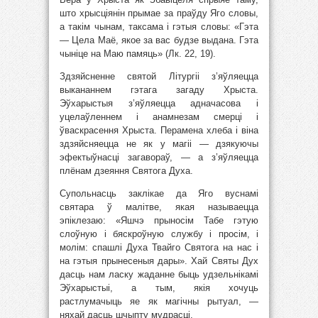
што хрысціянін прымае за праўду Яго словы,
а такім чынам, таксама і гэтыя словы: «Гэта
— Цела Маё, якое за вас будзе выдана. Гэта
чыніце на Маю памяць» (Лк. 22, 19).
Здзяйсненне святой Літургіі з’яўляецца
выкананнем гэтага загаду Хрыста.
Эўхарыстыя з’яўляецца адначасова і
уцелаўленнем і анамнезам смерці і
ўваскрасення Хрыста. Перамена хлеба і віна
здзяйсняецца не як у магіі — дзякуючы
эфектыўнасці загавораў, — а з’яўляецца
плёнам дзеяння Святога Духа.
Супольнасць заклікае да Яго вуснамі
святара ў малітве, якая называецца
эпіклезаю: «Яшчэ прыносім Табе гэтую
слоўную і бяскроўную службу і просім, і
молім: спашлі Духа Твайго Святога на нас і
на гэтыя прынесеныя дары». Хай Святы Дух
дасць нам ласку жаданне быць удзельнікамі
Эўхарыстыі, а тым, якія хочуць
растлумачыць яе як магічны рытуал, —
няхай дасць шчыпту мудрасці.