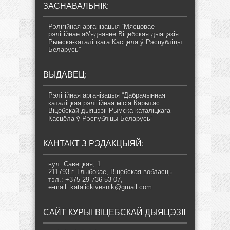
ЗАСНАВАЛЬНІК:
Рэлігійная арганізацыя “Мясцовае
рэлігійнае аб’яднанне Віцебская дыяцэзія
Рымска-каталіцкага Касцёла ў Рэспубліцы
Беларусь”
ВЫДАВЕЦ:
Рэлігійная арганізацыя “Дабрачынная
каталіцкая рэлігійная місія Карытас
Віцебскай дыяцэзіі Рымска-каталіцкага
Касцёла ў Рэспубліцы Беларусь”
КАНТАКТ З РЭДАКЦЫЯЙ:
вул. Савецкая, 1
211793 г. Глыбокае, Віцебская вобласць
тэл.: +375 29 736 53 07,
e-mail: katalickivesnik@gmail.com
САЙТ КУРЫІ ВІЦЕБСКАЙ ДЫЯЦЭЗІІ