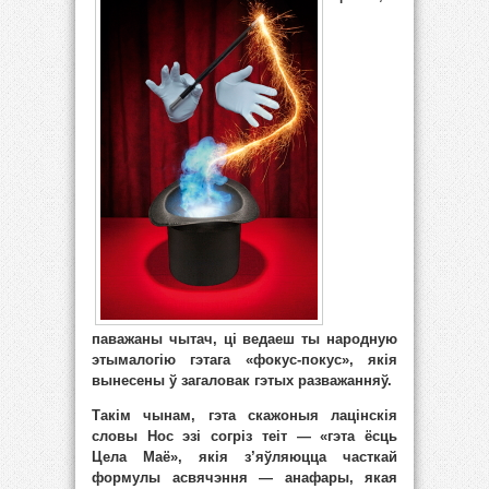
паважаны чытач, ці ведаеш ты народную
этымалогію гэтага «фокус-покус», якія
вынесены ў загаловак гэтых разважанняў.
Такім чынам, гэта скажоныя лацінскія
словы Нос эзі согріз теіт — «гэта ёсць
Цела Маё», якія з’яўляюцца часткай
формулы асвячэння — анафары, якая