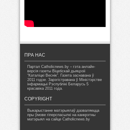
ПРА НАС
Партал Catholicnews.by – гэта анлайн-
версія газеты Віцебскай дыяцэзіі
“Каталіцкі Веснік”. Газета заснавана ў
2011 годзе. Зарэгістравана ў Міністэрстве
інфармацыі Рэспублікі Беларусь 5
красавіка 2011 года.
COPYRIGHT
Выкарыстанне матэрыялаў дазваляецца
пры ўмове гіперспасылкі на канкрэтны
матэрыял на сайце Catholicnews.by