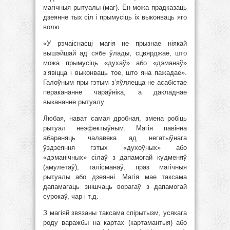
магічныя рытуалы (маг). Ён можа прадказаць
дзеянне тых сіл і прымусіць іх выконваць яго
волю.
«У рэчаіснасці магія не прызнае ніякай
вышэйшай ад сябе ўлады, сцвярджае, што
можа прымусіць «духаў» або «дэманаў»
з’явіцца і выконваць тое, што яна пажадае».
Галоўным пры гэтым з’яўляецца не асабістае
перакананне чараўніка, а дакладнае
выкананне рытуалу.
Любая, нават самая дробная, змена робіць
рытуал неэфектыўным. Магія павінна
абараняць чалавека ад негатыўнага
ўздзеяння гэтых «духоўных» або
«дэманічных» сілаў з дапамогай кудменяў
(амулетаў), талісманаў, праз магічныя
рытуалы або дзеянні. Магія мае таксама
дапамагаць знішчаць ворагаў з дапамогай
сурокаў, чар і т.д.
З магіяй звязаны таксама спірытызм, усякага
роду варажбы на картах (картамантыя) або