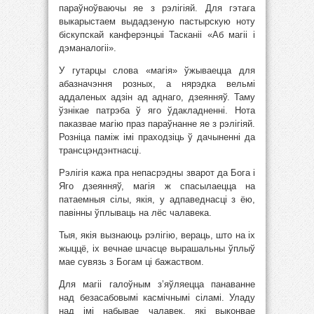
параўноўваючы яе з рэлігіяй. Для гэтага
выкарыстаем выдадзеную пастырскую ноту
біскупскай канферэнцыі Тасканіі «Аб магіі і
дэманалогіі».
У гутарцы слова «магія» ўжываецца для
абазначэння розных, а нярэдка вельмі
аддаленых адзін ад аднаго, дзеянняў. Таму
ўзнікае патрэба ў яго ўдакладненні. Нота
паказвае магію праз параўнанне яе з рэлігіяй.
Розніца паміж імі праходзіць ў дачыненні да
трансцэндэнтнасці.
Рэлігія кажа пра непасрэдны зварот да Бога і
Яго дзеянняў, магія ж спасылаецца на
патаемныя сілы, якія, у адпаведнасці з ёю,
павінны ўплываць на лёс чалавека.
Тыя, якія вызнаюць рэлігію, вераць, што на іх
жыццё, іх вечнае шчасце вырашальны ўплыў
мае сувязь з Богам ці бажаством.
Для магіі галоўным з’яўляецца панаванне
над безасабовымі касмічнымі сіламі. Уладу
над імі набывае чалавек, які выконвае