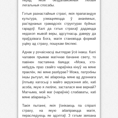
перад якой бездапаможныя любыя
легальныя спосабы.
Гэтыя разнастайныя страхі, якія прапагандуе
культура, узмацняюцца ў ананімных,
раз’яднаных грамадскіх структурах буйных
гарадоў. Калі да гэтых страхаў дадаецца
недахоп жывой веры, адсутнасць даверу да
праўдзівага Бога, магія становіцца формай
уцёку ад страху, пошукам бяспекі.
Аднак у рэчаіснасці выглядае ўсё інакш. Калі
чалавек прымае магічнае бачанне свету, то
павінен пастаянна баяцца: «Можа, хто-
небудзь праз свайго чараўніка кінуў на мяне
праклён, які мяне разбурае? Можа, патрэбны
іншы рытуал, які абароніць мяне ад дрэннага
ўплыву кагосьці з майго акружэння або, каб
асоба, якую я люблю, засталася мне вернай?
Магчыма, мой маг (чараўнік) слабаваты, каб
мяне абараніць?»
Такія пытанні, якія ўзнікаюць па спіралі
страху, на якую абапіраецца магія,
пераследуюць яе адэптаў. З гэтым звязана