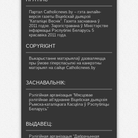
Партал Catholicnews.by – гэта анлайн-
версія газеты Віцебскай дыяцэзіі
“Каталіцкі Веснік”. Газета заснавана ў
2011 годзе. Зарэгістравана ў Міністэрстве
інфармацыі Рэспублікі Беларусь 5
красавіка 2011 года.
COPYRIGHT
Выкарыстанне матэрыялаў дазваляецца
пры ўмове гіперспасылкі на канкрэтны
матэрыял на сайце Catholicnews.by
ЗАСНАВАЛЬНІК:
Рэлігійная арганізацыя “Мясцовае
рэлігійнае аб’яднанне Віцебская дыяцэзія
Рымска-каталіцкага Касцёла ў Рэспубліцы
Беларусь”
ВЫДАВЕЦ:
Рэлігійная арганізацыя “Дабрачынная