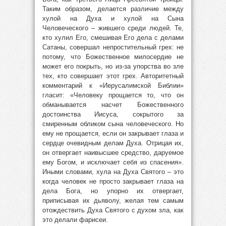
Таким образом, делается различие между
хулой на Духа и хулой на Сына
Человеческого – жившего среди людей. Те,
кто хулил Его, смешивая Его дела с делами
Сатаны, совершал непростительный грех: не
потому, что Божественное милосердие не
может его покрыть, но из-за упорства во зле
тех, кто совершает этот грех. Авторитетный
комментарий к «Иерусалимской Библии»
гласит: «Человеку прощается то, что он
обманывается насчет Божественного
достоинства Иисуса, сокрытого за
смиренным обликом сына человеческого. Но
ему не прощается, если он закрывает глаза и
сердце очевидным делам Духа. Отрицая их,
он отвергает наивысшее средство, даруемое
ему Богом, и исключает себя из спасения».
Иными словами, хула на Духа Святого – это
когда человек не просто закрывает глаза на
дела Бога, но упорно их отвергает,
приписывая их дьяволу, желая тем самым
отождествить Духа Святого с духом зла, как
это делали фарисеи.