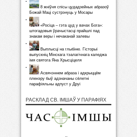
8 жніўня спісы цудадзейных абразоў
Божай Маці сустрэнуць у Мосары
«Росіца – гэта цуд у вачах Бога»:
штогадовыя ўрачыстасці прайшлі пад
знакам веры і нечаканай залевы
Выплысці на глыбіню. Гісторыі
выпускніц Мінскага тэалагічнага каледжа
імя святога Яна Хрысціцеля
Асвячэннем абраза і адкрыццём
пленэру быў адзначаны сёлетні
парафіяльны адпуст у Друі
РАСКЛАД СВ. ІМШАЎ У ПАРАФІЯХ