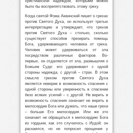
христианской надеждой, которыми можно
было бы воспрепятствовать этому греху.
Когда святой Фома Аквинский пишет о грехах
против Святого Духа, он использует третью
интерпретацию и утверждает, что грехов
против Святого Духа – столько, сколько
существует способов презирать помощь
Бога, удерживающего человека от греха.
Человек может удерживаться от зла
посредством различных факторов. Во-
первых, он отдаляется от зла, размышляя о
Божьем Суде: его удерживают с одной
стороны надежда, с другой – страх. В этом
смысле грехом против Святого Духа
является неверие в возможность спасения с
одной стороны или уверенность в спасении
безо всяких усилий – с другой. Не верить в
возможность спасения означает не верить в
милосердие Бога или думать, что наши грехи
– больше Его милосердия. Или же это
означает не обращаться к милосердию Бога
из гордыни, как это случилось с Иудой: он
раскаялся, но не попросил прощения у