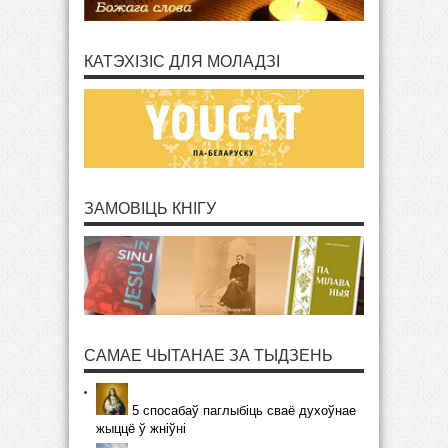
КАТЭХІЗІС ДЛЯ МОЛАДЗІ
ЗАМОВІЦЬ КНІГУ
САМАЕ ЧЫТАНАЕ ЗА ТЫДЗЕНЬ
5 спосабаў паглыбіць сваё духоўнае
жыццё ў жніўні