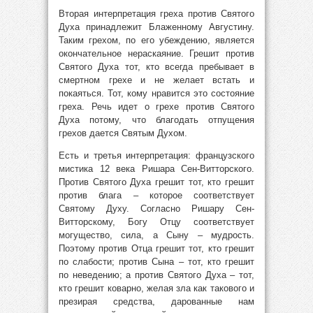
Вторая интерпретация греха против Святого
Духа принадлежит Блаженному Августину.
Таким грехом, по его убеждению, является
окончательное нераскаяние. Грешит против
Святого Духа тот, кто всегда пребывает в
смертном грехе и не желает встать и
покаяться. Тот, кому нравится это состояние
греха. Речь идет о грехе против Святого
Духа потому, что благодать отпущения
грехов дается Святым Духом.
Есть и третья интерпретация: французского
мистика 12 века Ришара Сен-Витторского.
Против Святого Духа грешит тот, кто грешит
против блага – которое соответствует
Святому Духу. Согласно Ришару Сен-
Витторскому, Богу Отцу соответствует
могущество, сила, а Сыну – мудрость.
Поэтому против Отца грешит тот, кто грешит
по слабости; против Сына – тот, кто грешит
по неведению; а против Святого Духа – тот,
кто грешит коварно, желая зла как такового и
презирая средства, дарованные нам