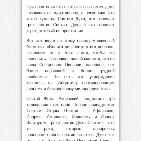
При прочтении этого отрывка на самом деле
возникает не один вопрос, а несколько: что
такое хула на Святого Духа, что означает
грех против Святого Духа и что означает
«грех, который не простится».
Вот что писал по этому поводу Блаженный
Августин: «Велика неясность этого вопроса.
Попросим же у Бога света, чтобы его
прояснить. Признаюсь вашей милости, что во
всем Священном Писании, наверное, нет
более серьезной и более трудной
проблемы». То есть это утверждение
казалось св. Августину противоречащим
вечному и бесконечному милосердию Бога.
Святой Фома Аквинский предлагает три
толкования этих слов. Первое принадлежит
Святым Отцам Церкви — Афанасию,
Иларию, Амвросию, Иерониму и Иоанну
Златоусту: грехи против Духа Святого – это
те грехи, которые совершены
непосредственно против Святого Духа как
Бога, как Третьего Лица Пресвятой Троицы.