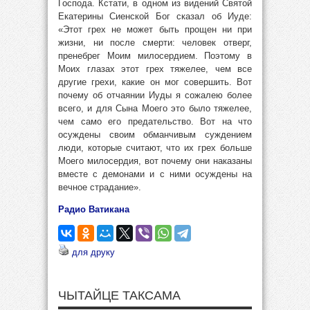
Господа. Кстати, в одном из видений Святой
Екатерины Сиенской Бог сказал об Иуде:
«Этот грех не может быть прощен ни при
жизни, ни после смерти: человек отверг,
пренебрег Моим милосердием. Поэтому в
Моих глазах этот грех тяжелее, чем все
другие грехи, какие он мог совершить. Вот
почему об отчаянии Иуды я сожалею более
всего, и для Сына Моего это было тяжелее,
чем само его предательство. Вот на что
осуждены своим обманчивым суждением
люди, которые считают, что их грех больше
Моего милосердия, вот почему они наказаны
вместе с демонами и с ними осуждены на
вечное страдание».
Радио Ватикана
для друку
ЧЫТАЙЦЕ ТАКСАМА