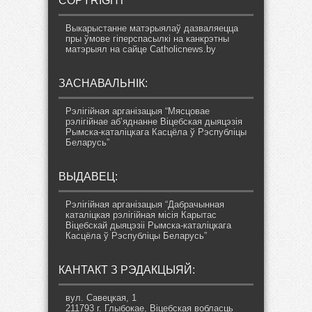
COPYRIGHT
Выкарыстанне матэрыялаў дазваляецца
пры ўмове гіперспасылкі на канкрэтны
матэрыял на сайце Catholicnews.by
ЗАСНАВАЛЬНІК:
Рэлігійная арганізацыя “Мясцовае
рэлігійнае аб’яднанне Віцебская дыяцэзія
Рымска-каталіцкага Касцёла ў Рэспубліцы
Беларусь”
ВЫДАВЕЦ:
Рэлігійная арганізацыя “Дабрачынная
каталіцкая рэлігійная місія Карытас
Віцебскай дыяцэзіі Рымска-каталіцкага
Касцёла ў Рэспубліцы Беларусь”
КАНТАКТ З РЭДАКЦЫЯЙ:
вул. Савецкая, 1
211793 г. Глыбокае, Віцебская вобласць