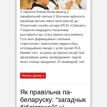
У нядзелю Божай Міласэрнасці ў
парафіяльнай святыні ў Шчучыне адбылося
прыняцце васьмі новых міністрантаў да
Літургічнай службы алтара (ЛСА) «Calasanz».
З верасня кандыдаты па-рознаму
рыхтаваліся да гэтага ўрачыстага моманту.
Гэта былі фармацыйныя спатканні,
тэарэтычная і практычная падрыхтоўка,
інтэграцыйныя паездкі з усёй групай ЛСА.
Акрамя таго, за дзень да ўрачыстасцяў быў
арганізаваны дзень засяроджання, падчас
якога хлопцы прыдумалі 10 запаведзяў, каб
...
Читать далее »
Як правільна па-
беларуску: “загадчык