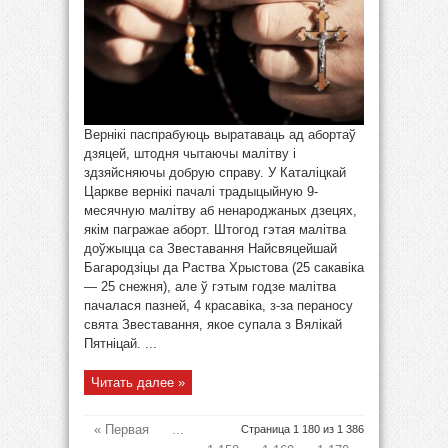
Вернікі паспрабуюць выратаваць ад абортаў
дзяцей, штодня чытаючы малітву і
здзяйсняючы добрую справу. У Каталіцкай
Царкве вернікі пачалі традыцыйную 9-
месячную малітву аб ненароджаных дзецях,
якім пагражае аборт. Штогод гэтая малітва
доўжыцца са Звеставання Найсвяцейшай
Багародзіцы да Раства Хрыстова (25 сакавіка
— 25 снежня), але ў гэтым годзе малітва
пачалася пазней, 4 красавіка, з-за пераносу
свята Звеставання, якое супала з Вялікай
Пятніцай. ...
Читать далее »
« Первая
...
Страница 1 180 из 1 386