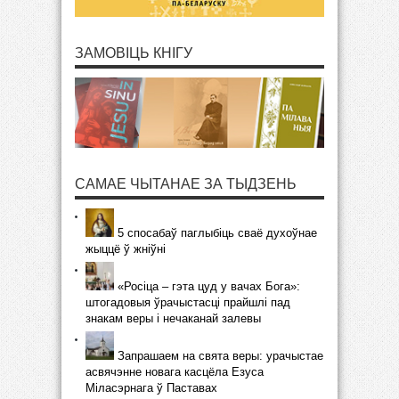
ЗАМОВІЦЬ КНІГУ
САМАЕ ЧЫТАНАЕ ЗА ТЫДЗЕНЬ
5 спосабаў паглыбіць сваё духоўнае
жыццё ў жніўні
«Росіца – гэта цуд у вачах Бога»:
штогадовыя ўрачыстасці прайшлі пад
знакам веры і нечаканай залевы
Запрашаем на свята веры: урачыстае
асвячэнне новага касцёла Езуса
Міласэрнага ў Паставах