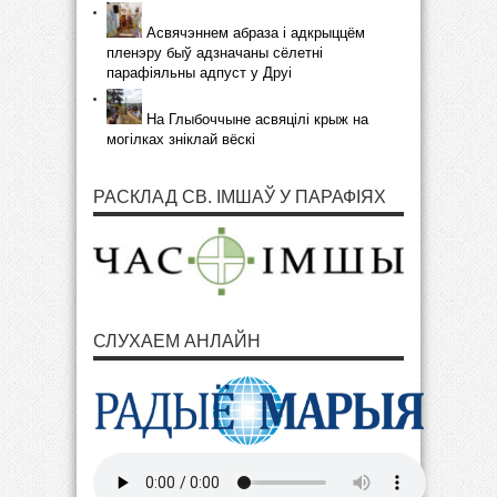
Асвячэннем абраза і адкрыццём
пленэру быў адзначаны сёлетні
парафіяльны адпуст у Друі
На Глыбоччыне асвяцілі крыж на
могілках зніклай вёскі
РАСКЛАД СВ. ІМШАЎ У ПАРАФІЯХ
СЛУХАЕМ АНЛАЙН