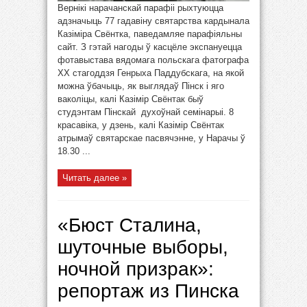
Вернікі нарачанскай парафіі рыхтуюцца
адзначыць 77 гадавіну святарства кардынала
Казіміра Свёнтка, паведамляе парафіяльны
сайт. З гэтай нагоды ў касцёле экспануецца
фотавыстава вядомага польскага фатографа
ХХ стагоддзя Генрыха Паддубскага, на якой
можна ўбачыць, як выглядаў Пінск і яго
ваколіцы, калі Казімір Свёнтак быў
студэнтам Пінскай духоўнай семінарыі. 8
красавіка, у дзень, калі Казімір Свёнтак
атрымаў святарскае пасвячэнне, у Нарачы ў
18.30 ...
Читать далее »
«Бюст Сталина,
шуточные выборы,
ночной призрак»:
репортаж из Пинска