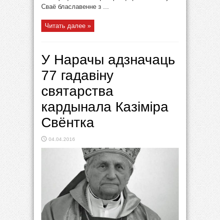
Сваё блаславенне з ...
Читать далее »
У Нарачы адзначаць
77 гадавіну
святарства
кардынала Казіміра
Свёнтка
04.04.2016