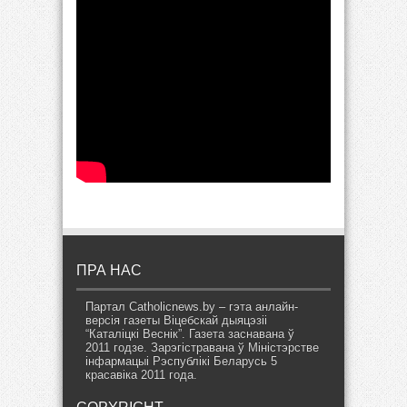
ПРА НАС
Партал Catholicnews.by – гэта анлайн-
версія газеты Віцебскай дыяцэзіі
“Каталіцкі Веснік”. Газета заснавана ў
2011 годзе. Зарэгістравана ў Міністэрстве
інфармацыі Рэспублікі Беларусь 5
красавіка 2011 года.