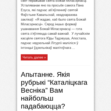
свет перажывае свята Божай Міласэрнасці.
Усталяванае яно па просьбе самога Пана
Езуса, які падчас аб’яўленняў святой
Фаўстыне Кавальскай, неаднаразова
заклікаў: «Я жадаю, каб было свята Божай
Міласэрнасці». Сярод іншых формаў
ушанавання Божай Міласэрнасці — гэта
свята з’яўляецца самай важнай. У лучайскім
касцёле святога Юды Тадэвуша, Апостала,
падчас нядзельнай Літургіі маліліся ў
інтэнцыі ўдзельнікаў малітоўнага ...
Читать далее »
Апытанне. Якія
рубрыкі “Каталіцкага
Весніка” Вам
найбольш
падабаюцца?