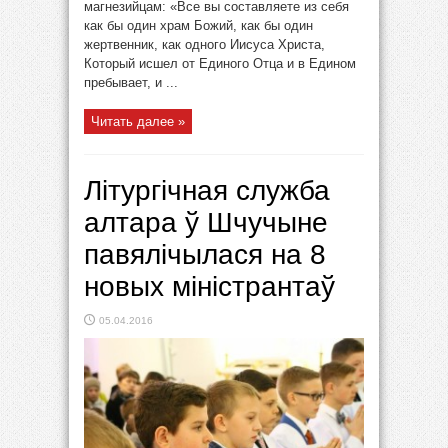
магнезийцам: «Все вы составляете из себя
как бы один храм Божий, как бы один
жертвенник, как одного Иисуса Христа,
Который исшел от Единого Отца и в Едином
пребывает, и ...
Читать далее »
Літургічная служба
алтара ў Шчучыне
павялічылася на 8
новых міністрантаў
05.04.2016