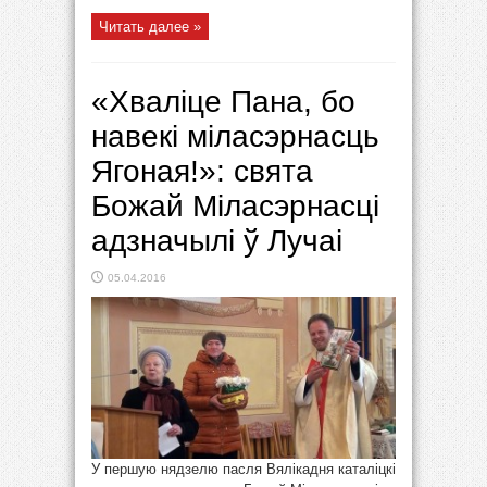
Читать далее »
«Хваліце Пана, бо
навекі міласэрнасць
Ягоная!»: свята
Божай Міласэрнасці
адзначылі ў Лучаі
05.04.2016
У першую нядзелю пасля Вялікадня каталіцкі