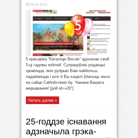
05.04.2016
5 красавіка “Каталіцкі Веснік” адзначае свой
5-ці гадовы юбілей. Супрацоўнікі рэдакцыі
цікавяцца, якія рубрыкі Вам найбольш
падабаюцца і што б Вы хацелі ўбачыць яшчэ
на сайце Catholicnews.by. Чакаем Вашага
меркавання! [poll id=»20″]
Читать далее »
25-годдзе існавання
адзначыла грэка-