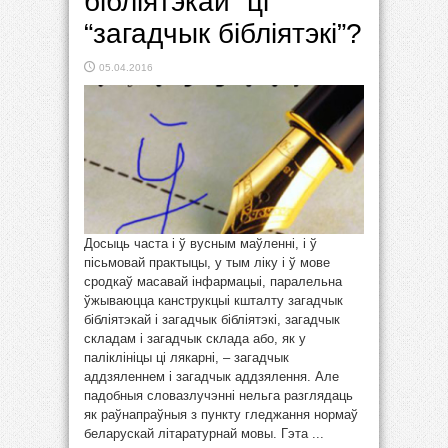
бібліятэкай” ці
“загадчык бібліятэкі”?
05.04.2016
Досыць часта і ў вусным маўленні, і ў
пісьмовай практыцы, у тым ліку і ў мове
сродкаў масавай інфармацыі, паралельна
ўжываюцца канструкцыі кшталту загадчык
бібліятэкай і загадчык бібліятэкі, загадчык
складам і загадчык склада або, як у
паліклініцы ці лякарні, – загадчык
аддзяленнем і загадчык аддзялення. Але
падобныя словазлучэнні нельга разглядаць
як раўнапраўныя з пункту гледжання нормаў
беларускай літаратурнай мовы. Гэта ...