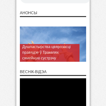
АНОНСЫ
Душпастырства цвярозасці
правядзе ў Тракелях
сямейную сустрэчу
ВЕСНІК-ВІДЭА