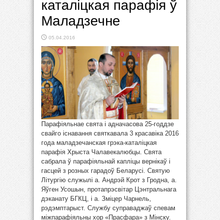
каталіцкая парафія ў
Маладзечне
05.04.2016
Парафіяльнае свята і адначасова 25-годдзе
свайго існавання святкавала 3 красавіка 2016
года маладзечанская грэка-каталіцкая
парафія Хрыста Чалавекалюбцы. Свята
сабрала ў парафіяльнай капліцы вернікаў і
гасцей з розных гарадоў Беларусі. Святую
Літургію служылі а. Андрэй Крот з Гродна, а.
Яўген Усошын, протапрэсвітар Цэнтральнага
дэканату БГКЦ, і а. Зміцер Чарнель,
рэдэмптарыст. Службу суправаджаў спевам
міжпарафіяльны хор «Прасфара» з Мінску.