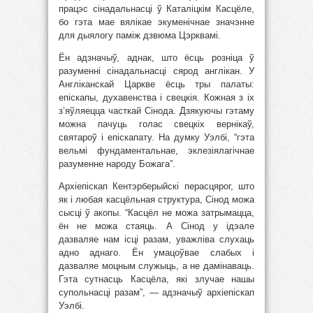
працэс сінадальнасці ў Каталіцкім Касцёле,
бо гэта мае вялікае экуменічнае значэнне
для дыялогу паміж дзвюма Цэрквамі.
Ён адзначыў, аднак, што ёсць розніца ў
разуменні сінадальнасці сярод англікан. У
Англіканскай Царкве ёсць тры палаты:
епіскапы, духавенства і свецкія. Кожная з іх
з’яўляецца часткай Сінода. Дзякуючы гэтаму
можна пачуць голас свецкіх вернікаў,
святароў і епіскапату. На думку Уэлбі, “гэта
вельмі фундаментальнае, эклезіялагічнае
разуменне народу Божага”.
Архіепіскап Кентэрберыйскі перасцярог, што
як і любая касцёльная структура, Сінод можа
сысці ў акопы. “Касцёл не можа затрымацца,
ён не можа стаяць. А Сінод у ідэале
дазваляе нам ісці разам, уважліва слухаць
адно аднаго. Ён умацоўвае слабых і
дазваляе моцным служыць, а не дамінаваць.
Гэта сутнасць Касцёла, які злучае нашы
супольнасці разам”, — адзначыў архіепіскап
Уэлбі.