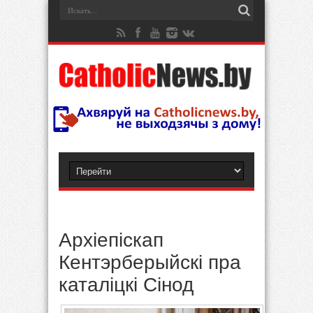
Архіепіскап
Кентэрберыйскі пра
каталіцкі Сінод