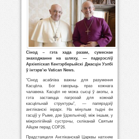
Сінод – гэта хада разам, сумеснае
знаходжанне на шляху, — падкрэсліў
Архіепіскап Кентэрберыйскі Джасцін Уэлбі
ў інтэрв’ю Vatican News.
“Сінод асабліва важны для разумення
Касцёла. Бог гаворыць праз кожнага
чалавека. Касцёл не можа сысці ў акопы, а
гэта застаецца пагрозай для кожнай
касцёльнай структуры”, — папярэдзіў
англіканскі іерарх. На мінулым тыдні ён
гасціў у Рыме, дзе ўдзельнічаў, між іншым, у
міжрэлігійнай сустрэчы, скліканай Святым
Айцом перад СОР26.
Прадстаяцеля Англіканскай Царквы натхняе