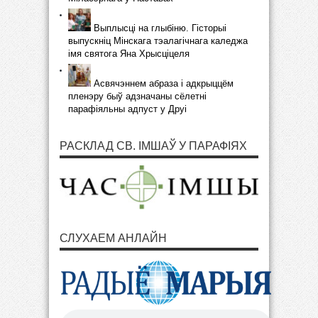
Выплысці на глыбіню. Гісторыі
выпускніц Мінскага тэалагічнага каледжа
імя святога Яна Хрысціцеля
Асвячэннем абраза і адкрыццём
пленэру быў адзначаны сёлетні
парафіяльны адпуст у Друі
РАСКЛАД СВ. ІМШАЎ У ПАРАФІЯХ
СЛУХАЕМ АНЛАЙН