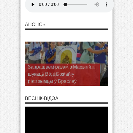
АНОНСЫ
Запрашаем разам з Марыяй
шукаць Волі Божай у
пілігрымцы ў Браслаў
ВЕСНІК-ВІДЭА