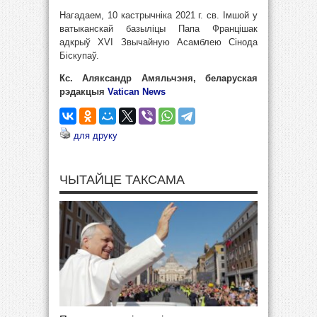
Нагадаем, 10 кастрычніка 2021 г. св. Імшой у
ватыканскай базыліцы Папа Францішак
адкрыў ХVI Звычайную Асамблею Сінода
Біскупаў.
Кс. Аляксандр Амяльчэня, беларуская
рэдакцыя
Vatican News
для друку
ЧЫТАЙЦЕ ТАКСАМА