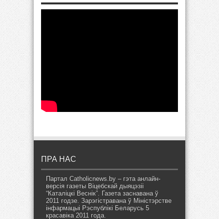
ПРА НАС
Партал Catholicnews.by – гэта анлайн-
версія газеты Віцебскай дыяцэзіі
“Каталіцкі Веснік”. Газета заснавана ў
2011 годзе. Зарэгістравана ў Міністэрстве
інфармацыі Рэспублікі Беларусь 5
красавіка 2011 года.