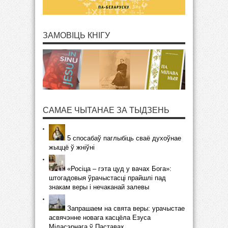
ЗАМОВІЦЬ КНІГУ
САМАЕ ЧЫТАНАЕ ЗА ТЫДЗЕНЬ
5 спосабаў паглыбіць сваё духоўнае
жыццё ў жніўні
«Росіца – гэта цуд у вачах Бога»:
штогадовыя ўрачыстасці прайшлі пад
знакам веры і нечаканай залевы
Запрашаем на свята веры: урачыстае
асвячэнне новага касцёла Езуса
Міласэрнага ў Паставах