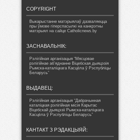
COPYRIGHT
Выкарыстанне матэрыялаў дазваляецца
пры ўмове гіперспасылкі на канкрэтны
матэрыял на сайце Catholicnews.by
ЗАСНАВАЛЬНІК:
Рэлігійная арганізацыя “Мясцовае
рэлігійнае аб’яднанне Віцебская дыяцэзія
Рымска-каталіцкага Касцёла ў Рэспубліцы
Беларусь”
ВЫДАВЕЦ:
Рэлігійная арганізацыя “Дабрачынная
каталіцкая рэлігійная місія Карытас
Віцебскай дыяцэзіі Рымска-каталіцкага
Касцёла ў Рэспубліцы Беларусь”
КАНТАКТ З РЭДАКЦЫЯЙ: