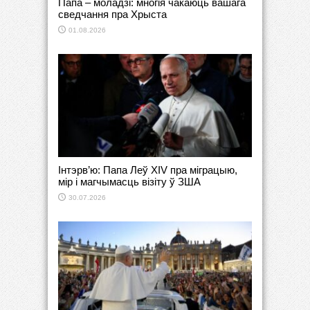
Папа – моладзі: многія чакаюць вашага
сведчання пра Хрыста
01.08.2026
Інтэрв’ю: Папа Леў XIV пра міграцыю,
мір і магчымасць візіту ў ЗША
30.07.2026