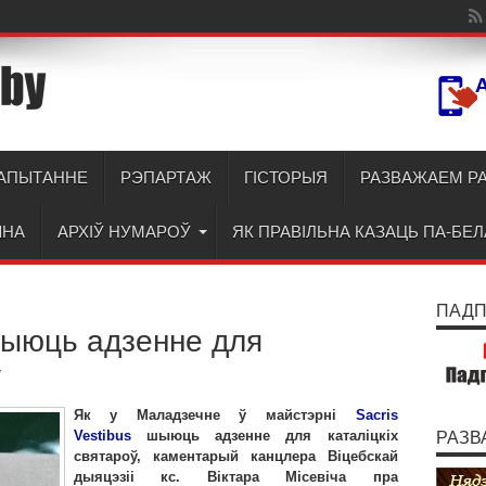
АПЫТАННЕ
РЭПАРТАЖ
ГІСТОРЫЯ
РАЗВАЖАЕМ Р
ЫНА
АРХІЎ НУМАРОЎ
ЯК ПРАВІЛЬНА КАЗАЦЬ ПА-БЕ
ПАДПІ
шыюць адзенне для
ў
Як у Маладзечне ў майстэрні
Sacris
Vestibus
шыюць адзенне для каталіцкіх
РАЗВ
святароў, каментарый канцлера Віцебскай
дыяцэзіі кс. Віктара Місевіча пра