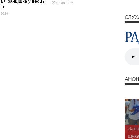
га Францішка ў вёсцы
02.08.2026
ча
.2026
СЛУХ
АНО
Душп
прав