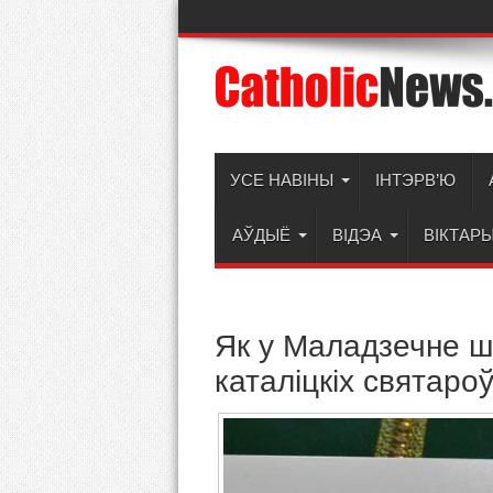
УСЕ НАВІНЫ
ІНТЭРВ’Ю
АЎДЫЁ
ВІДЭА
ВІКТАР
Як у Маладзечне 
каталіцкіх святаро