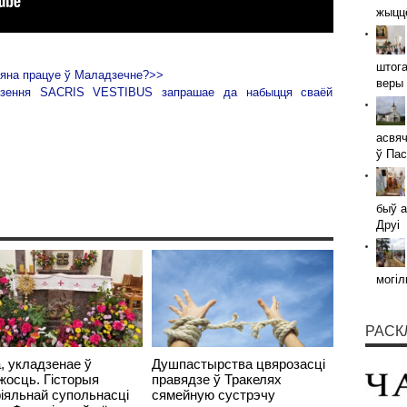
жыццё
штога
 яна працуе ў Маладзечне?>>
веры 
адзення SACRIS VESTIBUS запрашае да набыцця сваёй
асвяч
ў Пас
быў а
Друі
могіл
РАСК
, укладзенае ў
Душпастырства цвярозасці
жосць. Гісторыя
правядзе ў Тракелях
іяльнай супольнасці
сямейную сустрэчу