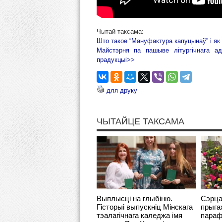
Чытай таксама:
Што такое “Мануфактура капуцынаў” і як
Майстэрня па пашыве літургічнага 
прадукцыі>>
для друку
ЧЫТАЙЦЕ ТАКСАМА
Выплысці на глыбіню.
Сэрца
Гісторыі выпускніц Мінскага
прыга
тэалагічнага каледжа імя
параф