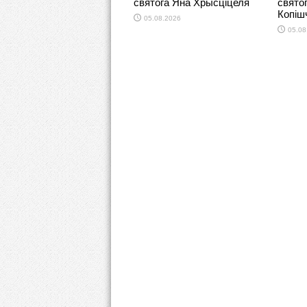
святога Яна Хрысціцеля
свято
Копіш
05.08.2026
05.08