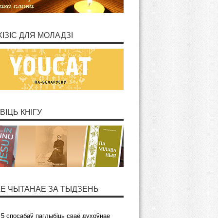
ХІЗІС ДЛЯ МОЛАДЗІ
ВІЦЬ КНІГУ
Е ЧЫТАНАЕ ЗА ТЫДЗЕНЬ
5 спосабаў паглыбіць сваё духоўнае