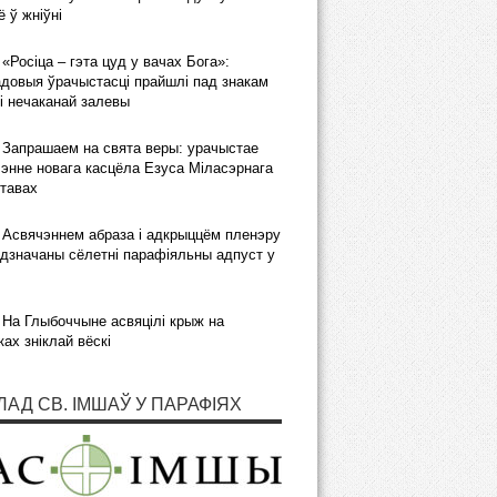
 ў жніўні
«Росіца – гэта цуд у вачах Бога»:
довыя ўрачыстасці прайшлі пад знакам
і нечаканай залевы
Запрашаем на свята веры: урачыстае
энне новага касцёла Езуса Міласэрнага
тавах
Асвячэннем абраза і адкрыццём пленэру
дзначаны сёлетні парафіяльны адпуст у
На Глыбоччыне асвяцілі крыж на
ках зніклай вёскі
ЛАД СВ. ІМШАЎ У ПАРАФІЯХ