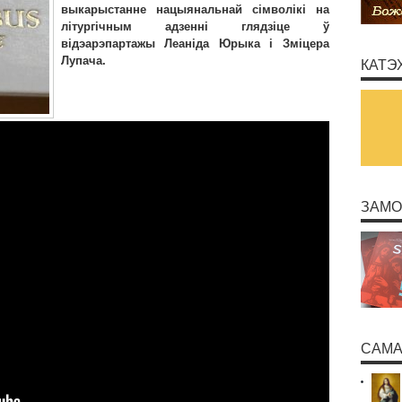
выкарыстанне нацыянальнай сімволікі на
літургічным адзенні глядзіце ў
відэарэпартажы Леаніда Юрыка і Зміцера
Лупача.
КАТЭ
ЗАМО
САМА