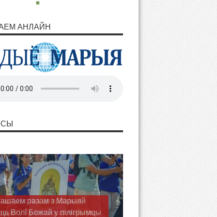
АЕМ АНЛАЙН
НСЫ
астырства цвярозасці
ядзе ў Тракелях сямейную