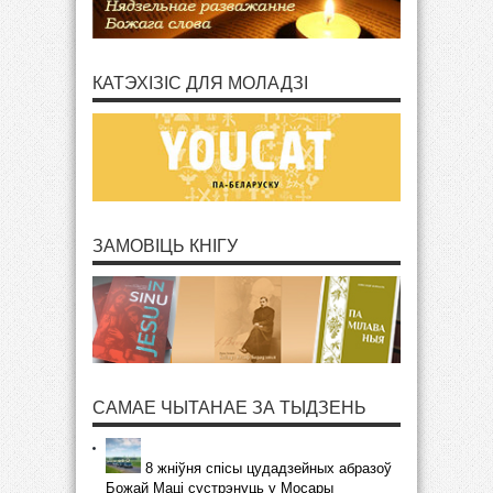
КАТЭХІЗІС ДЛЯ МОЛАДЗІ
ЗАМОВІЦЬ КНІГУ
САМАЕ ЧЫТАНАЕ ЗА ТЫДЗЕНЬ
8 жніўня спісы цудадзейных абразоў
Божай Маці сустрэнуць у Мосары