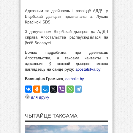
Адказным за дзейнасць і развіццё АДДЧ у
Віцебскай дыяцэзіі прызначаны а. Лукаш
Красінскі SDS.
З далучэннем Віцебскай дыяцэзіі да АДДЧ
справа Апостальства распаўсюдзілася па
ўсёй Беларусі.
Больш падрабязна пра дзейнасць
Апостальства, а таксама кантакты з
адказнымі ў кожнай дыяцэзіі можна
паглядзець
на сайце руху
:
apostalstva.by
.
Валянціна Грамыка
,
catholic.by
для друку
ЧЫТАЙЦЕ ТАКСАМА