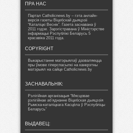
ПРА НАС
Партал Catholicnews.by – гэта анлайн-
версія газеты Віцебскай дыяцэзіі
“Каталіцкі Веснік”. Газета заснавана ў
2011 годзе. Зарэгістравана ў Міністэрстве
інфармацыі Рэспублікі Беларусь 5
красавіка 2011 года.
COPYRIGHT
Выкарыстанне матэрыялаў дазваляецца
пры ўмове гіперспасылкі на канкрэтны
матэрыял на сайце Catholicnews.by
ЗАСНАВАЛЬНІК:
Рэлігійная арганізацыя “Мясцовае
рэлігійнае аб’яднанне Віцебская дыяцэзія
Рымска-каталіцкага Касцёла ў Рэспубліцы
Беларусь”
ВЫДАВЕЦ: