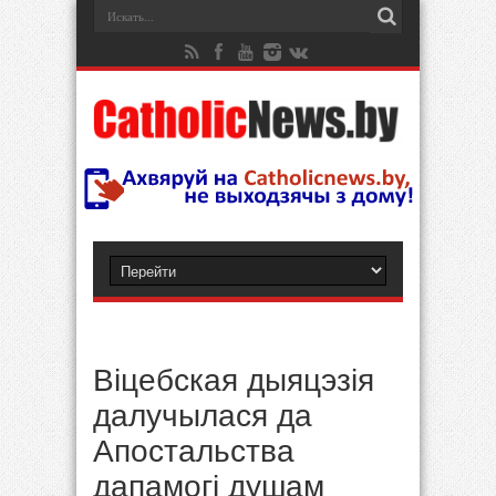
Віцебская дыяцэзія
далучылася да
Апостальства
дапамогі душам