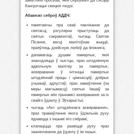
шматлікія просьбы, якія скіроўвалі да сясцёр
Кангрэгацыі свецкія людзі.
Абавязкі сяброў АДДЧ:
памятаючы пра сваё пакліканне да
святасці, рэгулярна прыступаць да
святых сакрамэнтаў, чытаць Святое
Пісанне, весці малітоўнае жыццё,
праяўляць дзейсную любоў да бліжняга;
дапамагаць душам памерлых, якія
знаходзяцца ў чыстцы, праз штодзённую
адвольную малітву за памерлых,
ахвяраванне ў інтэнцыі памерлых
штодзённай працы і цяжкасцяў, добрых
учынкаў, адпустаў; праз замаўленне (па
меры магчымасці) святых Імшаў за
памерлых або прынамсі ахвяраванне за іх
свайго ўдзелу ў Эўхарыстыі;
чытаць «Акт штодзённага ахвяравання»,
праз прамаўленне якога ўдзельнік руху
яднаецца з іншымі яго сябрамі;
клапаціцца пра развіццё руху праз
заахвочванне да ўдзелу ў ім іншых.