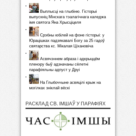
Выплысці на глыбіню. Гісторыі
выпускніц Мінскага тэалагічнага каледжа
імя святога Яна Хрысціцеля
Срэбны юбілей на фоне гісторыі: у
Юрацішках падзякавалі Богу за 25 гадоў
святарства кс. Мікалая Ціхановіча
Асвячэннем абраза і адкрыццём
пленэру быў адзначаны сёлетні
парафіяльны адпуст у Друі
На Глыбоччыне асвяцілі крыж на
могілках зніклай вёскі
РАСКЛАД СВ. ІМШАЎ У ПАРАФІЯХ