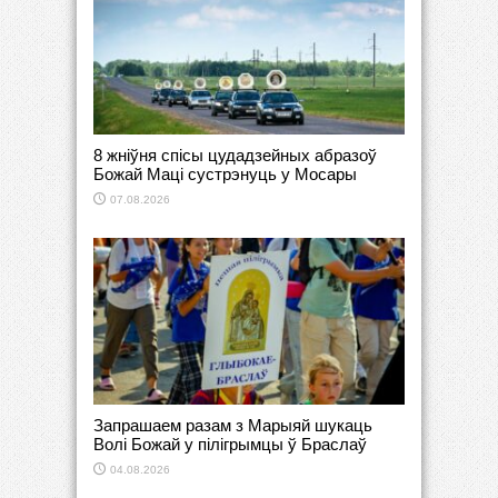
8 жніўня спісы цудадзейных абразоў
Божай Маці сустрэнуць у Мосары
07.08.2026
Запрашаем разам з Марыяй шукаць
Волі Божай у пілігрымцы ў Браслаў
04.08.2026