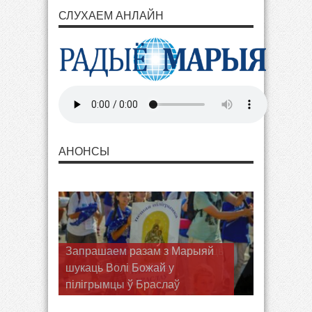
СЛУХАЕМ АНЛАЙН
АНОНСЫ
Запрашаем разам з Марыяй
шукаць Волі Божай у
пілігрымцы ў Браслаў