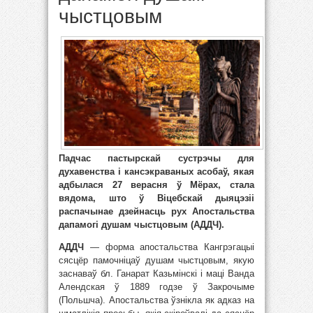
чыстцовым
Падчас пастырскай сустрэчы для
духавенства і кансэкраваных асобаў, якая
адбылася 27 верасня ў Мёрах, стала
вядома, што ў Віцебскай дыяцэзіі
распачынае дзейнасць рух Апостальства
дапамогі душам чыстцовым (АДДЧ).
АДДЧ
— форма апостальства Кангрэгацыі
сясцёр памочніцаў душам чыстцовым, якую
заснаваў бл. Ганарат Казьмінскі і маці Ванда
Алендская ў 1889 годзе ў Закрочыме
(Польшча). Апостальства ўзнікла як адказ на