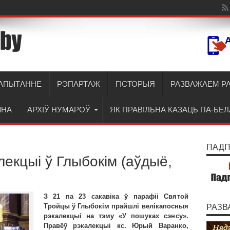
АПЫТАННЕ
РЭПАРТАЖ
ГІСТОРЫЯ
РАЗВАЖАЕМ Р
ЫНА
АРХІЎ НУМАРОЎ
ЯК ПРАВІЛЬНА КАЗАЦЬ ПА-БЕ
ПАДПІ
екцыі ў Глыбокім (аўдыё,
З 21 па 23 сакавіка ў парафіі Святой
Тройцы ў Глыбокім прайшлі велікапосныя
РАЗВ
рэкалекцыі на тэму «У пошуках сэнсу».
Правёў рэкалекцыі кс. Юрый Варанко,