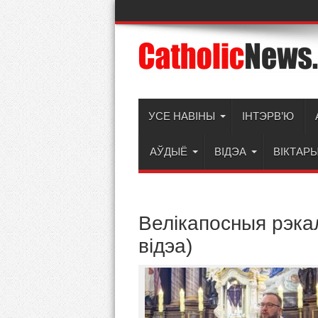
УСЕ НАВІНЫ
ІНТЭРВ’Ю
АЎДЫЁ
ВІДЭА
ВІКТАР
Велікапосныя рэкал
відэа)