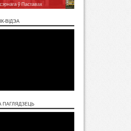
сэрнага ў Паставах
ІК-ВІДЭА
А ПАГЛЯДЗЕЦЬ