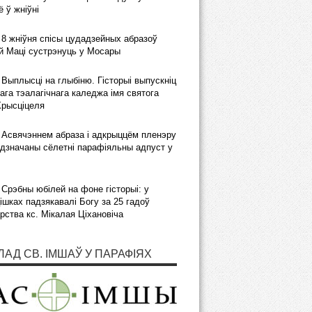
 ў жніўні
8 жніўня спісы цудадзейных абразоў
 Маці сустрэнуць у Мосары
Выплысці на глыбіню. Гісторыі выпускніц
ага тэалагічнага каледжа імя святога
Хрысціцеля
Асвячэннем абраза і адкрыццём пленэру
дзначаны сёлетні парафіяльны адпуст у
Срэбны юбілей на фоне гісторыі: у
шках падзякавалі Богу за 25 гадоў
рства кс. Мікалая Ціхановіча
ЛАД СВ. ІМШАЎ У ПАРАФІЯХ