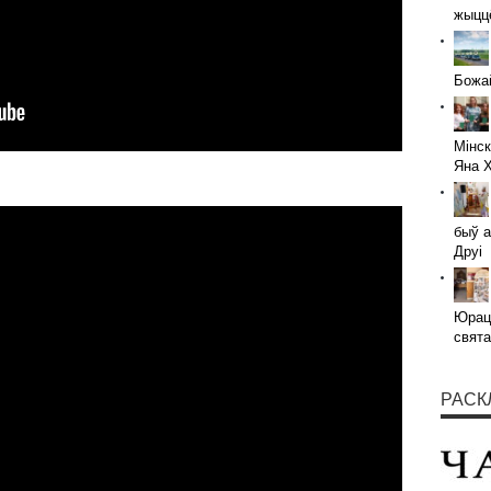
жыццё
Божай
Мінск
Яна 
быў а
Друі
Юраці
свята
РАСК