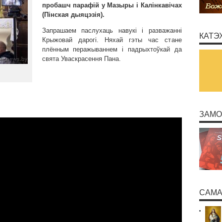
пробашч парафій у Мазыры і Калінкавічах
(Пінская дыяцэзія).
Запрашаем паслухаць навукі і разважанні
КАТЭ
Крыжовай дарогі. Няхай гэты час стане
плённым перажываннем і падрыхтоўкай да
свята Уваскрасення Пана.
ЗАМО
САМА