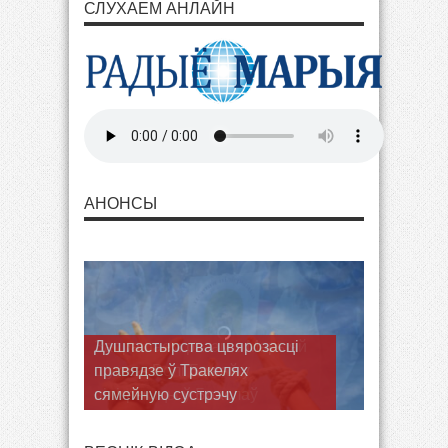
СЛУХАЕМ АНЛАЙН
АНОНСЫ
Душпастырства цвярозасці
правядзе ў Тракелях
сямейную сустрэчу