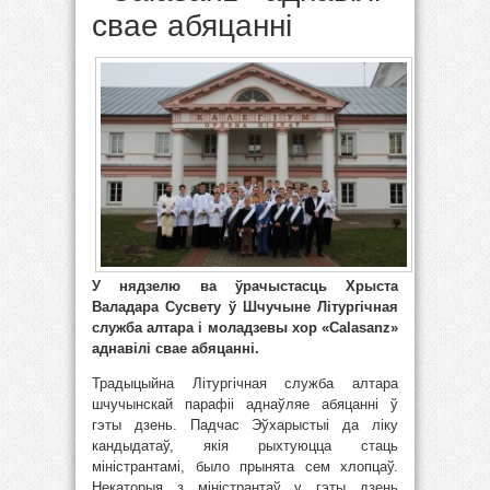
свае абяцанні
У нядзелю ва ўрачыстасць Хрыста
Валадара Сусвету ў Шчучыне Літургічная
служба алтара і моладзевы хор «Calasanz»
аднавілі свае абяцанні.
Традыцыйна Літургічная служба алтара
шчучынскай парафіі аднаўляе абяцанні ў
гэты дзень. Падчас Эўхарыстыі да ліку
кандыдатаў, якія рыхтуюцца стаць
міністрантамі, было прынята сем хлопцаў.
Некаторыя з міністрантаў у гэты дзень