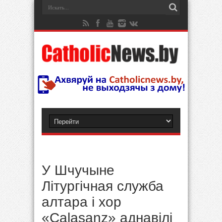
У Шчучыне
Літургічная служба
алтара і хор
«Calasanz» аднавілі