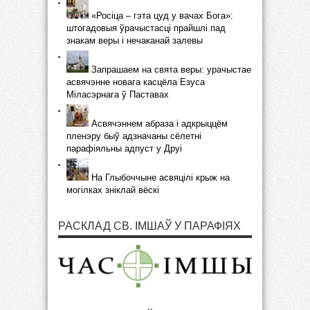
«Росіца – гэта цуд у вачах Бога»:
штогадовыя ўрачыстасці прайшлі пад
знакам веры і нечаканай залевы
Запрашаем на свята веры: урачыстае
асвячэнне новага касцёла Езуса
Міласэрнага ў Паставах
Асвячэннем абраза і адкрыццём
пленэру быў адзначаны сёлетні
парафіяльны адпуст у Друі
На Глыбоччыне асвяцілі крыж на
могілках зніклай вёскі
РАСКЛАД СВ. ІМШАЎ У ПАРАФІЯХ