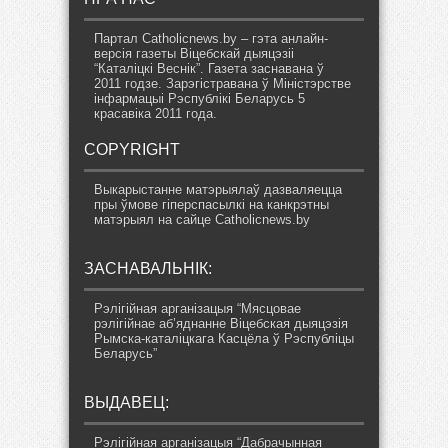
Партал Catholicnews.by – гэта анлайн-
версія газеты Віцебскай дыяцэзіі
“Каталіцкі Веснік”. Газета заснавана ў
2011 годзе. Зарэгістравана ў Міністэрстве
інфармацыі Рэспублікі Беларусь 5
красавіка 2011 года.
COPYRIGHT
Выкарыстанне матэрыялаў дазваляецца
пры ўмове гіперспасылкі на канкрэтны
матэрыял на сайце Catholicnews.by
ЗАСНАВАЛЬНІК:
Рэлігійная арганізацыя “Мясцовае
рэлігійнае аб’яднанне Віцебская дыяцэзія
Рымска-каталіцкага Касцёла ў Рэспубліцы
Беларусь”
ВЫДАВЕЦ:
Рэлігійная арганізацыя “Дабрачынная