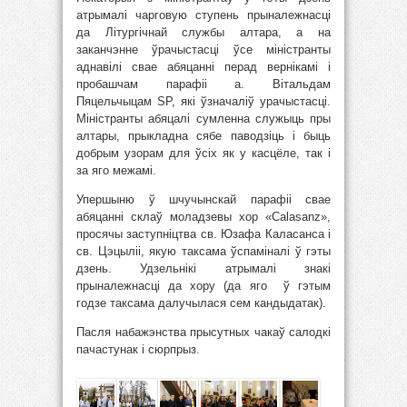
атрымалі чарговую ступень прыналежнасці
да Літургічнай службы алтара, а на
заканчэнне ўрачыстасці ўсе міністранты
аднавілі свае абяцанні перад вернікамі і
пробашчам парафіі а. Вітальдам
Пяцельчыцам SP, які ўзначаліў урачыстасці.
Міністранты абяцалі сумленна служыць пры
алтары, прыкладна сябе паводзіць і быць
добрым узорам для ўсіх як у касцёле, так і
за яго межамі.
Упершыню ў шчучынскай парафіі свае
абяцанні склаў моладзевы хор «Calasanz»,
просячы заступніцтва св. Юзафа Каласанса і
св. Цэцыліі, якую таксама ўспаміналі ў гэты
дзень. Удзельнікі атрымалі знакі
прыналежнасці да хору (да яго ў гэтым
годзе таксама далучылася сем кандыдатак).
Пасля набажэнства прысутных чакаў салодкі
пачастунак і сюрпрыз.