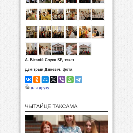
А. Віталій Слука SP, тэкст
Дзмітрый Дзікевіч, фота
для друку
ЧЫТАЙЦЕ ТАКСАМА