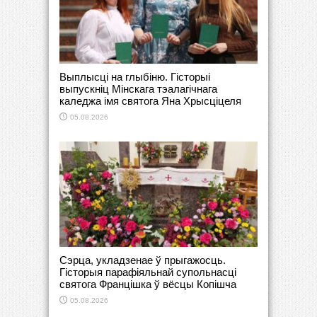
Выплысці на глыбіню. Гісторыі
выпускніц Мінскага тэалагічнага
каледжа імя святога Яна Хрысціцеля
05.08.2026
Сэрца, укладзенае ў прыгажосць.
Гісторыя парафіяльнай супольнасці
святога Францішка ў вёсцы Копішча
05.08.2026