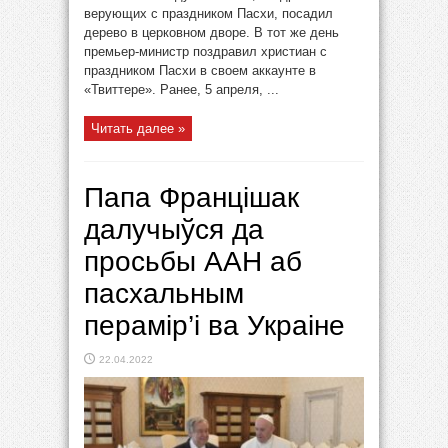
верующих с праздником Пасхи, посадил
дерево в церковном дворе. В тот же день
премьер-министр поздравил христиан с
праздником Пасхи в своем аккаунте в
«Твиттере». Ранее, 5 апреля, ...
Читать далее »
Папа Францішак
далучыўся да
просьбы ААН аб
пасхальным
перамір’і ва Украіне
22.04.2022