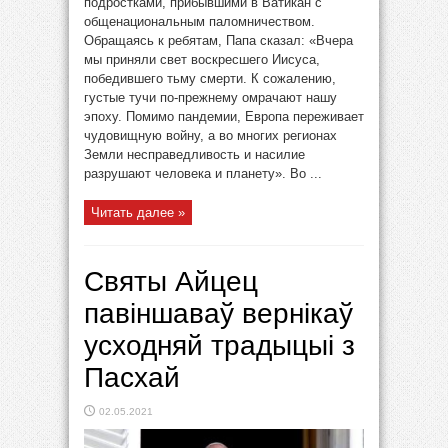
подростками, прибывшими в Ватикан с
общенациональным паломничеством.
Обращаясь к ребятам, Папа сказал: «Вчера
мы приняли свет воскресшего Иисуса,
победившего тьму смерти. К сожалению,
густые тучи по-прежнему омрачают нашу
эпоху. Помимо пандемии, Европа переживает
чудовищную войну, а во многих регионах
Земли несправедливость и насилие
разрушают человека и планету». Во ...
Читать далее »
Святы Айцец
павіншаваў вернікаў
усходняй традыцыі з
Пасхай
02.05.2021