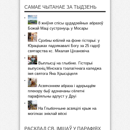
САМАЕ ЧЫТАНАЕ ЗА ТЫДЗЕНЬ
8 жніўня спісы цудадзейных абразоў
Божай Маці сустрэнуць у Мосары
Срэбны юбілей на фоне гісторыі: у
Юрацішках падзякавалі Богу за 25 гадоў
святарства кс. Мікалая Ціхановіча
Выплысці на глыбіню. Гісторыі
выпускніц Мінскага тэалагічнага каледжа
імя святога Яна Хрысціцеля
Асвячэннем абраза і адкрыццём
пленэру быў адзначаны сёлетні
парафіяльны адпуст у Друі
На Глыбоччыне асвяцілі крыж на
могілках зніклай вёскі
РАСКЛАД СВ. ІМШАЎ У ПАРАФІЯХ