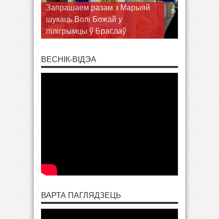
Запрашаем разам з Марыяй
шукаць Волі Божай у
пілігрымцы ў Браслаў
ВЕСНІК-ВІДЭА
ВАРТА ПАГЛЯДЗЕЦЬ