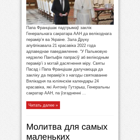
Папа Францішак падтрымаў заклік
Генеральнага сакратара ААН да велікоднага
перамір’я ва Украіне. Зала Друку
апублікавала 21 красавіка 2022 года
адпаведнае паведамленне. “У Пальмовую
нядзелю Пантыфік папрасіў аб велікодным
перамір’і з мэтай дасягнення міру. Святы
Пасад і Папа Францішак далучаюцца да
закліку да перамір’я з нагоды святкаванне
Вялікадня па юліянскім календары 24
красавіка, які Антоніу Гутэрыш, Генеральны
сакратар ААН, па ўзгадненні ...
Читать далее »
Молитва для самых
маленьких