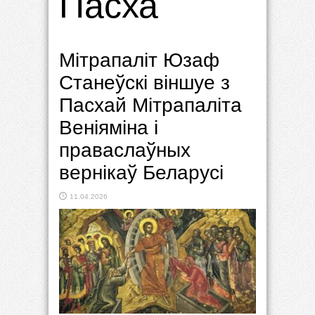
Пасха
Мітрапаліт Юзаф
Станеўскі віншуе з
Пасхай Мітрапаліта
Веніяміна і
праваслаўных
вернікаў Беларусі
11.04.2026