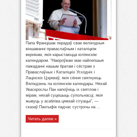
Папа Францішак перадаў свае велікодныя
віншаванні праваслаўным і каталіцкім
вернікам, якія карыстаюцца юліянскім
календаром. “Накіроўваю мае найлепшыя
пажаданні нашым братам і сёстрам з
Праваслаўных і Каталіцкіх Усходніх і
Лацінскіх Цэркваў, якія сёння святкуюць
Вялікдзень па юліянскім календары. Няхай
Уваскрослы Пан напоўніць іх святлом і
мірам, няхай суцешыць супольнасці, якія
жывуць у асабліва цяжкай сітуацыі”, —
сказаў Пантыфік падчас сустрэчы на ...
Читать далее »