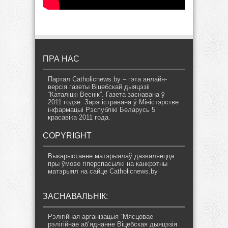
ПРА НАС
Партал Catholicnews.by – гэта анлайн-
версія газеты Віцебскай дыяцэзіі
“Каталіцкі Веснік”. Газета заснавана ў
2011 годзе. Зарэгістравана ў Міністэрстве
інфармацыі Рэспублікі Беларусь 5
красавіка 2011 года.
COPYRIGHT
Выкарыстанне матэрыялаў дазваляецца
пры ўмове гіперспасылкі на канкрэтны
матэрыял на сайце Catholicnews.by
ЗАСНАВАЛЬНІК:
Рэлігійная арганізацыя “Мясцовае
рэлігійнае аб’яднанне Віцебская дыяцэзія