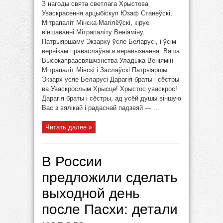
З нагоды свята светлага Хрыстова
Уваскрасення арцыбіскуп Юзаф Станеўскі,
Мітрапаліт Мінска-Магілёўскі, кіруе
віншаванні Мітрапаліту Веніяміну,
Патрыяршаму Экзарху ўсяе Беларусі, і ўсім
вернікам праваслаўнага веравызнання. Ваша
Высокапраасвяшчэнства Уладыка Веніямін
Мітрапаліт Мінскі і Заслаўскі Патрыяршы
Экзарх усяе Беларусі Дарагія браты і сёстры
ва Уваскрослым Хрысце! Хрыстос уваскрос!
Дарагія браты і сёстры, ад усёй душы віншую
Вас з вялікай і радаснай падзеяй — ...
Читать далее »
В России
предложили сделать
выходной день
после Пасхи: детали