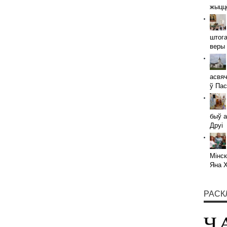
жыццё
штога
веры 
асвяч
ў Пас
быў а
Друі
Мінск
Яна 
РАСК