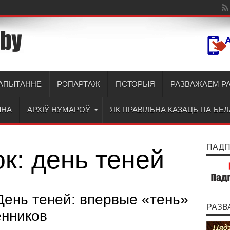
АПЫТАННЕ
РЭПАРТАЖ
ГІСТОРЫЯ
РАЗВАЖАЕМ Р
ЫНА
АРХІЎ НУМАРОЎ
ЯК ПРАВІЛЬНА КАЗАЦЬ ПА-БЕ
ПАДПІ
ок:
день теней
День теней: впервые «тень»
РАЗВ
енников