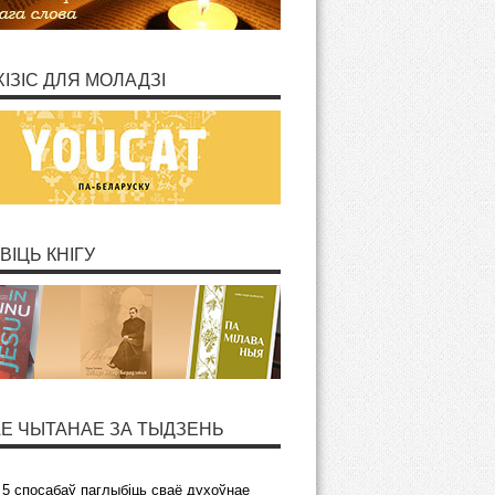
ХІЗІС ДЛЯ МОЛАДЗІ
ВІЦЬ КНІГУ
Е ЧЫТАНАЕ ЗА ТЫДЗЕНЬ
5 спосабаў паглыбіць сваё духоўнае