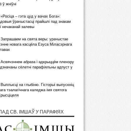
 ў жніўні
«Росіца – гэта цуд у вачах Бога»:
довыя ўрачыстасці прайшлі пад знакам
і нечаканай залевы
Запрашаем на свята веры: урачыстае
энне новага касцёла Езуса Міласэрнага
тавах
Асвячэннем абраза і адкрыццём пленэру
дзначаны сёлетні парафіяльны адпуст у
Выплысці на глыбіню. Гісторыі выпускніц
ага тэалагічнага каледжа імя святога
Хрысціцеля
ЛАД СВ. ІМШАЎ У ПАРАФІЯХ