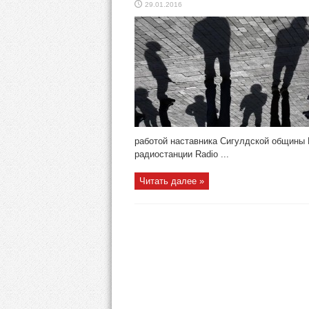
29.01.2016
работой наставника Сигулдской общины 
радиостанции Radio ...
Читать далее »