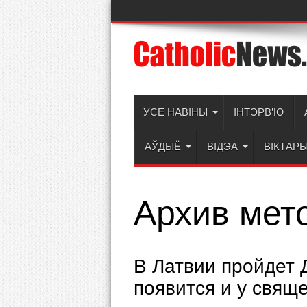
УСЕ НАВІНЫ
ІНТЭРВ’Ю
АЎДЫЁ
ВІДЭА
ВІКТАР
Архив мет
В Латвии пройдет 
появится и у свящ