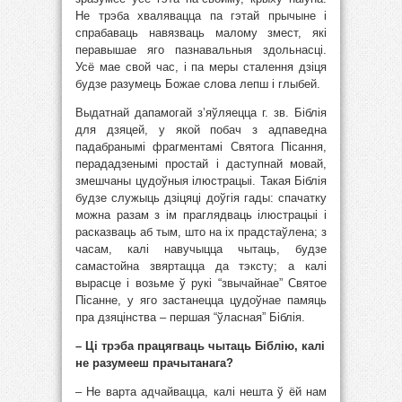
Не трэба хвалявацца па гэтай прычыне і
спрабаваць навязваць малому змест, які
перавышае яго пазнавальныя здольнасці.
Усё мае свой час, і па меры сталення дзіця
будзе разумець Божае слова лепш і глыбей.
Выдатнай дапамогай з’яўляецца г. зв. Біблія
для дзяцей, у якой побач з адпаведна
падабранымі фрагментамі Святога Пісання,
перададзенымі простай і даступнай мовай,
змешчаны цудоўныя ілюстрацыі. Такая Біблія
будзе служыць дзіцяці доўгія гады: спачатку
можна разам з ім праглядваць ілюстрацыі і
расказваць аб тым, што на іх прадстаўлена; з
часам, калі навучыцца чытаць, будзе
самастойна звяртацца да тэксту; а калі
вырасце і возьме ў рукі “звычайнае” Святое
Пісанне, у яго застанецца цудоўнае памяць
пра дзяцінства – першая “ўласная” Біблія.
– Ці трэба працягваць чытаць Біблію, калі
не разумееш прачытанага?
– Не варта адчайвацца, калі нешта ў ёй нам