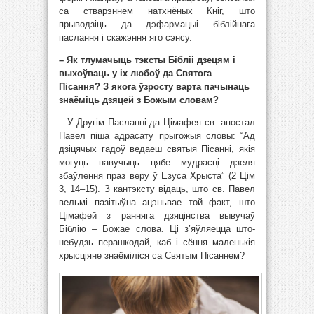
са стварэннем натхнёных Кніг, што
прыводзіць да дэфармацыі біблійнага
паслання і скажэння яго сэнсу.
– Як тлумачыць тэксты Бібліі дзецям і
выхоўваць у іх любоў да Святога
Пісання? З якога ўзросту варта пачынаць
знаёміць дзяцей з Божым словам?
– У Другім Пасланні да Цімафея св. апостал
Павел піша адрасату прыгожыя словы: “Ад
дзіцячых гадоў ведаеш святыя Пісанні, якія
могуць навучыць цябе мудрасці дзеля
збаўлення праз веру ў Езуса Хрыста” (2 Цім
3, 14–15). З кантэксту відаць, што св. Павел
вельмі пазітыўна ацэньвае той факт, што
Цімафей з ранняга дзяцінства вывучаў
Біблію – Божае слова. Ці з’яўляецца што-
небудзь перашкодай, каб і сёння маленькія
хрысціяне знаёміліся са Святым Пісаннем?