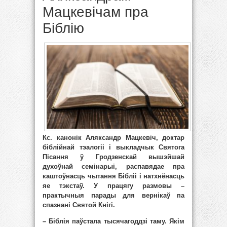
Мацкевічам пра
Біблію
Кс. канонік Аляксандр Мацкевіч, доктар
біблійнай тэалогіі і выкладчык Святога
Пісання ў Гродзенскай вышэйшай
духоўнай семінарыі, распавядае пра
каштоўнасць чытання Бібліі і натхнёнасць
яе тэкстаў. У працягу размовы –
практычныя парады для вернікаў па
спазнані Святой Кнігі.
– Біблія паўстала тысячагоддзі таму. Якім