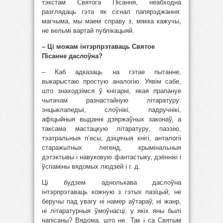
тэкстам Святога Пісання, неабходна
разглядаць гэта як сігнал папярэджання:
магчыма, мы маем справу з, мякка кажучы,
не вельмі вартай публікацыяй.
– Ці можам інтэрпрэтаваць Святое
Пісанне даслоўна?
– Каб адказаць на гэтае пытанне,
выкарыстаю простую аналогію. Уявім сабе,
што знаходзімся ў кнігарні, якая прапануе
чытачам разнастайную літаратуру:
энцыклапедыі, слоўнікі, падручнікі,
афіцыйныя выданні дзяржаўных законаў, а
таксама мастацкую літаратуру, паэзію,
тэатральныя п’есы, дзіцячыя кнігі, анталогіі
старажытных легенд, крымінальныя
дэтэктывы і навуковую фантастыку, дзённікі і
ўспаміны вядомых людзей і г. д.
Ці будзем аднолькава даслоўна
інтэрпрэтаваць кожную з гэтых пазіцый, не
беручы пад увагу ні намер аўтараў, ні жанр,
ні літаратурныя ўмоўнасці, у якіх яны былі
напісаны? Вядома, што не. Так і са Святым