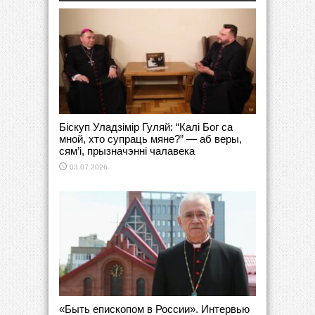
Біскуп Уладзімір Гуляй: “Калі Бог са
мной, хто супраць мяне?” — аб веры,
сям’і, прызначэнні чалавека
03.07.2026
«Быть епископом в России». Интервью