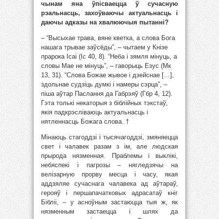
чынам яна ўпісваецца ў сучасную
рэальнасць, захоўваючы актуальнасць і
даючы адказы на хвалюючыя пытанні?
– “Высыхае трава, вяне кветка, а слова Бога
нашага трывае заўсёды”, – чытаем у Кнізе
прарока Ісаі (Іс 40, 8). “Неба і зямля мінуць, а
словы Мае не мінуць”, – гаворыць Езус (Мк
13, 31). “Слова Божае жывое і дзейснае […],
здольнае судзіць думкі і намеры сэрца”, –
піша аўтар Паслання да Габрэяў (Гбр 4, 12).
Гэта толькі некаторыя з біблійных тэкстаў,
якія падкрэсліваюць актуальнасць і
нятленнасць Божага слова. †
Мінаюць стагоддзі і тысячагоддзі, змяняецца
свет і чалавек разам з ім, але людская
прырода нязменная. Праблемы і выклікі,
небяспекі і пагрозы – нягледзячы на
велізарную прорву месца і часу, якая
аддзяляе сучаснага чалавека ад аўтараў,
герояў і першапачатковых адрасатаў кніг
Бібліі, – у асноўным застаюцца тыя ж, як
нязменным застаецца і шлях да