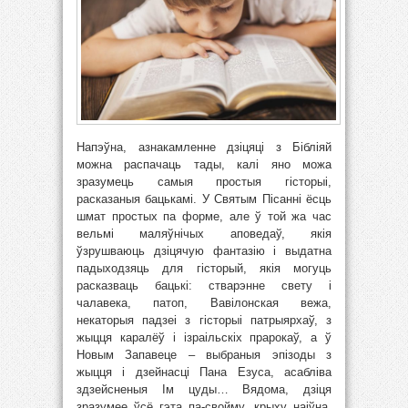
Напэўна, азнакамленне дзіцяці з Бібліяй
можна распачаць тады, калі яно можа
зразумець самыя простыя гісторыі,
расказаныя бацькамі. У Святым Пісанні ёсць
шмат простых па форме, але ў той жа час
вельмі маляўнічых аповедаў, якія
ўзрушваюць дзіцячую фантазію і выдатна
падыходзяць для гісторый, якія могуць
расказваць бацькі: стварэнне свету і
чалавека, патоп, Вавілонская вежа,
некаторыя падзеі з гісторыі патрыярхаў, з
жыцця каралёў і ізраільскіх прарокаў, а ў
Новым Запавеце – выбраныя эпізоды з
жыцця і дзейнасці Пана Езуса, асабліва
здзейсненыя Ім цуды… Вядома, дзіця
зразумее ўсё гэта па-свойму, крыху наіўна.