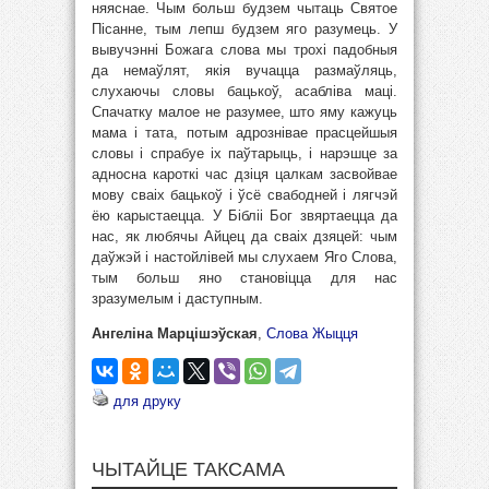
няяснае. Чым больш будзем чытаць Святое
Пісанне, тым лепш будзем яго разумець. У
вывучэнні Божага слова мы трохі падобныя
да немаўлят, якія вучацца размаўляць,
слухаючы словы бацькоў, асабліва маці.
Спачатку малое не разумее, што яму кажуць
мама і тата, потым адрознівае прасцейшыя
словы і спрабуе іх паўтарыць, і нарэшце за
адносна кароткі час дзіця цалкам засвойвае
мову сваіх бацькоў і ўсё свабодней і лягчэй
ёю карыстаецца. У Бібліі Бог звяртаецца да
нас, як любячы Айцец да сваіх дзяцей: чым
даўжэй і настойлівей мы слухаем Яго Слова,
тым больш яно становіцца для нас
зразумелым і даступным.
Ангеліна Марцішэўская
,
Слова Жыцця
для друку
ЧЫТАЙЦЕ ТАКСАМА