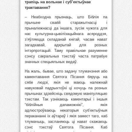
трапіць на вольнае і суб’ектыўнае
трактаванне?
– Неабходна прызнаць, што Біблія па
прычыне сваёй старажытнасці і
прыналежнасці да іншага, зусім чужога для
нас культурна-цывілізацыйнага асяроддзя,
з’яўляецца складанай кнігай, часам нават
загадкавай, адкрытай для розных
інтэрпрэтацый. Таму правільнае разуменне
сэнсу сакральных тэкстаў часта патрабуе
значных спецыяльных ведаў.
На жаль, бывае, што задачу тлумачэння або
каментавання Святога Пісання бяруць на
сябе людзі, якія не маюць належнай
навуковай падрыхтоўкі ці хочуць па розных
прычынах здзейсніць свядомую маніпуляцыю
тэкстам. Так узнікаюць каментарыі і іншыя
“біблійныя дапаможнікі”, якія
адлюстроўваюць некаторыя суб’ектыўныя
перакананні іх аўтараў і якія замест таго, каб
тлумачыць, засланяюць ці нават скажаюць
сэнс тэкстаў Святога Пісання. Каб