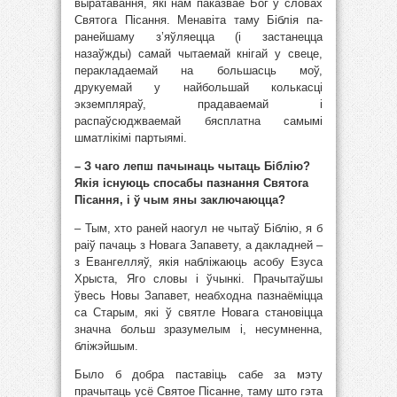
выратавання, які нам паказвае Бог у словах
Святога Пісання. Менавіта таму Біблія па-
ранейшаму з’яўляецца (і застанецца
назаўжды) самай чытаемай кнігай у свеце,
перакладаемай на большасць моў,
друкуемай у найбольшай колькасці
экземпляраў, прадаваемай і
распаўсюджваемай бясплатна самымі
шматлікімі партыямі.
– З чаго лепш пачынаць чытаць Біблію?
Якія існуюць спосабы пазнання Святога
Пісання, і ў чым яны заключаюцца?
– Тым, хто раней наогул не чытаў Біблію, я б
раіў пачаць з Новага Запавету, а дакладней –
з Евангелляў, якія набліжаюць асобу Езуса
Хрыста, Яго словы і ўчынкі. Прачытаўшы
ўвесь Новы Запавет, неабходна пазнаёміцца
са Старым, які ў святле Новага становіцца
значна больш зразумелым і, несумненна,
бліжэйшым.
Было б добра паставіць сабе за мэту
прачытаць усё Святое Пісанне, таму што гэта