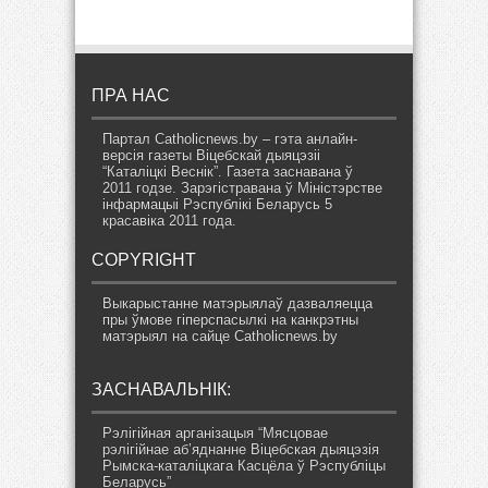
ПРА НАС
Партал Catholicnews.by – гэта анлайн-
версія газеты Віцебскай дыяцэзіі
“Каталіцкі Веснік”. Газета заснавана ў
2011 годзе. Зарэгістравана ў Міністэрстве
інфармацыі Рэспублікі Беларусь 5
красавіка 2011 года.
COPYRIGHT
Выкарыстанне матэрыялаў дазваляецца
пры ўмове гіперспасылкі на канкрэтны
матэрыял на сайце Catholicnews.by
ЗАСНАВАЛЬНІК:
Рэлігійная арганізацыя “Мясцовае
рэлігійнае аб’яднанне Віцебская дыяцэзія
Рымска-каталіцкага Касцёла ў Рэспубліцы
Беларусь”