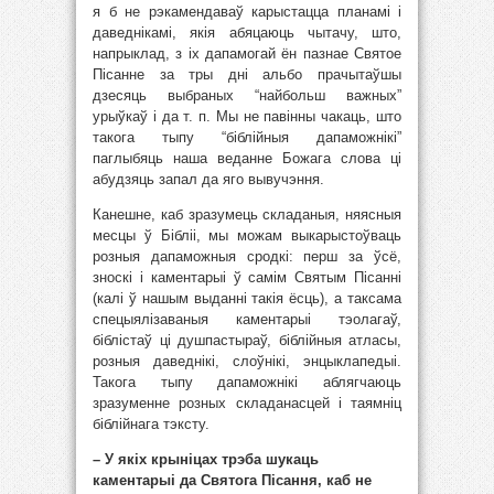
я б не рэкамендаваў карыстацца планамі і
даведнікамі, якія абяцаюць чытачу, што,
напрыклад, з іх дапамогай ён пазнае Святое
Пісанне за тры дні альбо прачытаўшы
дзесяць выбраных “найбольш важных”
урыўкаў і да т. п. Мы не павінны чакаць, што
такога тыпу “біблійныя дапаможнікі”
паглыбяць наша веданне Божага слова ці
абудзяць запал да яго вывучэння.
Канешне, каб зразумець складаныя, няясныя
месцы ў Бібліі, мы можам выкарыстоўваць
розныя дапаможныя сродкі: перш за ўсё,
зноскі і каментарыі ў самім Святым Пісанні
(калі ў нашым выданні такія ёсць), а таксама
спецыялізаваныя каментарыі тэолагаў,
біблістаў ці душпастыраў, біблійныя атласы,
розныя даведнікі, слоўнікі, энцыклапедыі.
Такога тыпу дапаможнікі аблягчаюць
зразуменне розных складанасцей і таямніц
біблійнага тэксту.
– У якіх крыніцах трэба шукаць
каментарыі да Святога Пісання, каб не