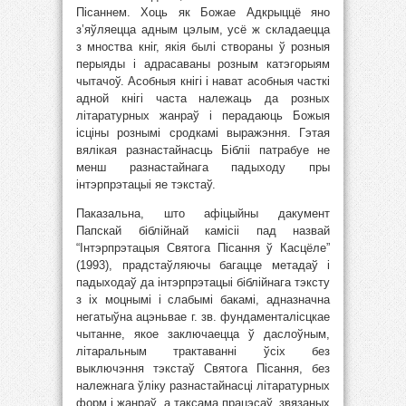
Пісаннем. Хоць як Божае Адкрыццё яно
з’яўляецца адным цэлым, усё ж складаецца
з мноства кніг, якія былі створаны ў розныя
перыяды і адрасаваны розным катэгорыям
чытачоў. Асобныя кнігі і нават асобныя часткі
адной кнігі часта належаць да розных
літаратурных жанраў і перадаюць Божыя
ісціны рознымі сродкамі выражэння. Гэтая
вялікая разнастайнасць Бібліі патрабуе не
менш разнастайнага падыходу пры
інтэрпрэтацыі яе тэкстаў.
Паказальна, што афіцыйны дакумент
Папскай біблійнай камісіі пад назвай
“Інтэрпрэтацыя Святога Пісання ў Касцёле”
(1993), прадстаўляючы багацце метадаў і
падыходаў да інтэрпрэтацыі біблійнага тэксту
з іх моцнымі і слабымі бакамі, адназначна
негатыўна ацэньвае г. зв. фундаменталісцкае
чытанне, якое заключаецца ў даслоўным,
літаральным трактаванні ўсіх без
выключэння тэкстаў Святога Пісання, без
належнага ўліку разнастайнасці літаратурных
форм і жанраў, а таксама працэсаў, звязаных