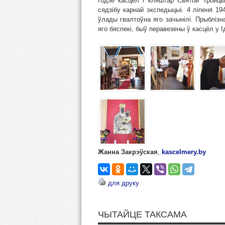
годзе касцёл і кляштар Святой Тройцы
сядзібу карнай экспедыцыі. 4 ліпеня 19
ўлады гвалтоўна яго зачынілі. Прыбліз
яго бяспекі, быў перавезены ў касцёл у І
Жанна Закрэўская
,
kascelmery.by
для друку
ЧЫТАЙЦЕ ТАКСАМА