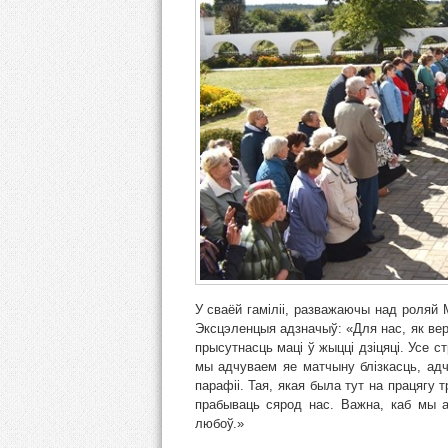
У сваёй гаміліі, разважаючы над роляй 
Эксцэленцыя адзначыў: «Для нас, як ве
прысутнасць маці ў жыцці дзіцяці. Усе с
мы адчуваем яе матчыну блізкасць, адч
парафіі. Тая, якая была тут на працягу 
прабываць сярод нас. Важна, каб мы 
любоў.»