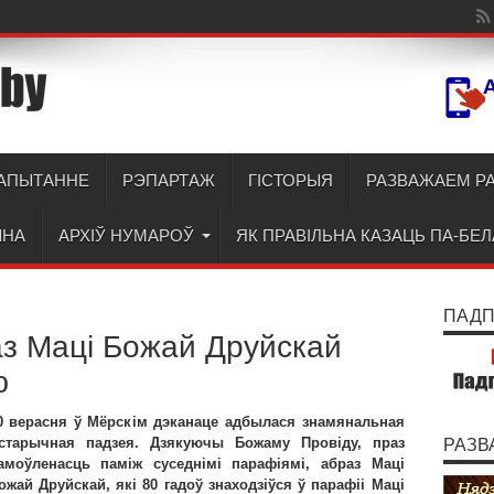
АПЫТАННЕ
РЭПАРТАЖ
ГІСТОРЫЯ
РАЗВАЖАЕМ Р
ЫНА
АРХІЎ НУМАРОЎ
ЯК ПРАВІЛЬНА КАЗАЦЬ ПА-БЕ
ПАДПІ
аз Маці Божай Друйскай
ю
0 верасня ў Мёрскім дэканаце адбылася знамянальная
істарычная падзея. Дзякуючы Божаму Провіду, праз
РАЗВ
амоўленасць паміж суседнімі парафіямі, абраз Маці
ожай Друйскай, які 80 гадоў знаходзіўся ў парафіі Маці