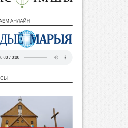
АЕМ АНЛАЙН
НСЫ
ашаем разам з Марыяй