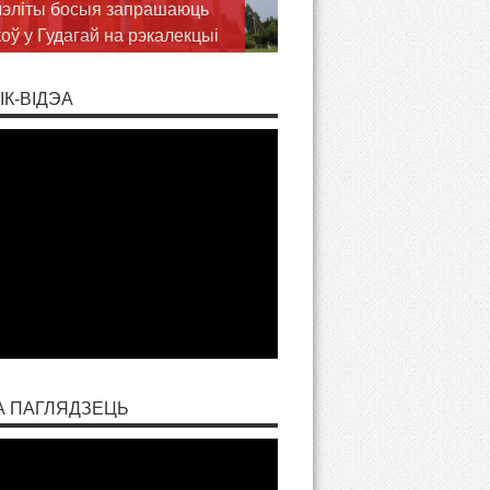
ць Волі Божай у пілігрымцы
аслаў
ІК-ВІДЭА
А ПАГЛЯДЗЕЦЬ