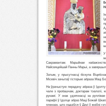
Б
Н
І
І
п
А
а
н
в
м
У
м
Сакрамантам. Марыйнае набажэнств
Найсвяцейшай Панны Марыі, а завяршыла
Затым, у прысутнасці біскупа Віцебска
Місевіч зачытаў гісторыю абраза Маці Б
На ўрачыстую перадачу абраза ў Ідолту 
чале з пробашчам, доктарам тэалогіі, 
рукамі. У знак удзячнасці за рупліва
парафіі ў Ідолце абраз Маці Божай Шкап
пленэру, што ладзіўся ў Друі ў жніўні гэт