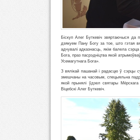
Біскуп Алег Буткевіч звяртаючыся да 
дзякуем Пану Богу за тое, што гэтая в
адчувалі адказнасць, якім балела сэрца
Бога, праз пасрэдніцтва якой атрымоўваў
Усемагутнага Бога».
З вялікай пашанай і радасцю ў сэрцы су
змешчаны на часовым, спецыяльна падр
якой прынялі ўдзел святары Мёрскага 
Віцебскі Алег Буткевіч.