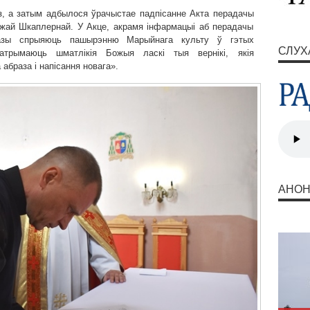
аз, а затым адбылося ўрачыстае падпісанне Акта перадачы
ожай Шкаплернай. У Акце, акрамя інфармацыі аб перадачы
разы спрыяюць пашырэнню Марыйнага культу ў гэтых
СЛУХ
атрымаюць шматлікія Божыя ласкі тыя вернікі, якія
абраза і напісання новага».
АНО
Запр