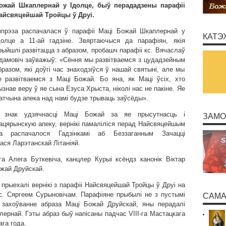
ожай Шкаплернай у Ідолце, быў перададзены парафіі
айсвяцейшай Тройцы ў Друі.
мпрэза распачалася ў парафіі Маці Божай Шкаплернай у
КАТЭ
долце а 11-ай гадзіне. Звяртаючыся да парафіян, якія
рыйшлі развітацца з абразом, пробашч парафіі кс. Вячаслаў
дамовіч заўважыў: «Сёння мы развітваемся з цудадзейным
бразом, які доўгі час знаходзіўся ў нашай святыні, але мы
е развітваемся з Маці Божай. Бо яна, як Маці ўсіх, хто
ызнае веру ў яе сына Езуса Хрыста, ніколі нас не пакіне. Яе
атчына апека над намі будзе трываць заўсёды».
 знак удзячнасці Маці Божай за яе прысутнасць і
ЗАМО
ацярынскую апеку, вернікі памаліліся перад Найсвяцейшым
а распачалося Гадзінкамі аб Беззаганным Зачацці
ся Ларэтанскай Літаніяй.
га Алега Буткевіча, канцлер Курыі ксёндз канонік Віктар
ожай Друйскай.
прыехалі вернікі з парафіі Найсвяцейшай Тройцы ў Друі на
кс. Сяргеем Сурыновічам. Парафіяне прыбылі не з пустымі
САМА
е захоўванне абраза Маці Божай Друйскай, яны перадалі
лернай. Гэты абраз быў напісаны падчас VІІІ-га Мастацкага
ага года.