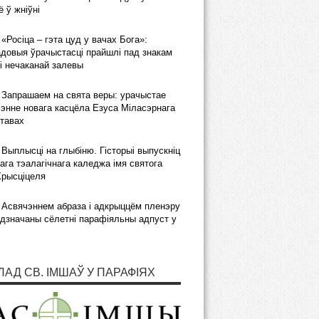
 ў жніўні
«Росіца – гэта цуд у вачах Бога»:
довыя ўрачыстасці прайшлі пад знакам
і нечаканай залевы
Запрашаем на свята веры: урачыстае
энне новага касцёла Езуса Міласэрнага
тавах
Выплысці на глыбіню. Гісторыі выпускніц
ага тэалагічнага каледжа імя святога
Хрысціцеля
Асвячэннем абраза і адкрыццём пленэру
дзначаны сёлетні парафіяльны адпуст у
ЛАД СВ. ІМШАЎ У ПАРАФІЯХ