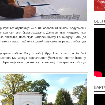
шука
ў Бр
ВЕСН
прысутных адзначыў: «Сёння асаблівым чынам радуемся і
ялікая святыня была захавана. Дзякуем тым людзям, якія
 за святыню, праз якую чалавек шукаў і знаходзіў шлях да
 вялікія ласкі, каб яна і далей служыла выразам любові да
стракалі абраз Маці Божай ў Друі. Пасля таго, як ён быў
ыхтаваным месцы, распачалася ўрачыстая святая Імша, у
і Браслаўскага дэканатаў. Узначаліў Эўхарыстыю біскуп
ВАРТ