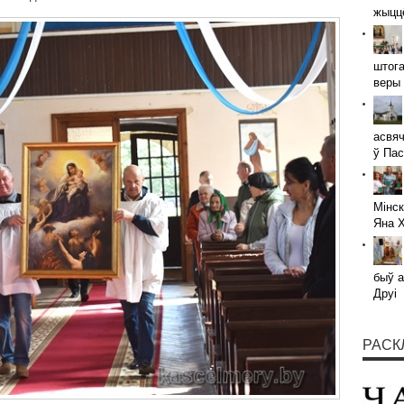
жыццё
штога
веры 
асвяч
ў Пас
Мінск
Яна 
быў а
Друі
РАСК