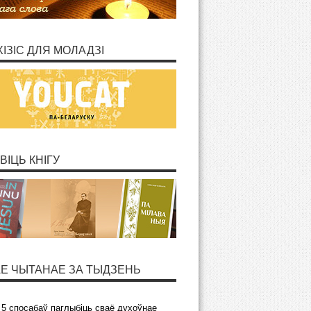
ХІЗІС ДЛЯ МОЛАДЗІ
ВІЦЬ КНІГУ
Е ЧЫТАНАЕ ЗА ТЫДЗЕНЬ
5 спосабаў паглыбіць сваё духоўнае