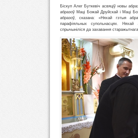
Біскуп Алег Буткевіч асвяціў новы абр
абразоў Маці Божай Друйскай і Маці Б
абразоў, сказана: «Няхай гэтыя аб
парафіяльных супольнасцях. Няхай 
спрычыніліся да захавання старажытнага 