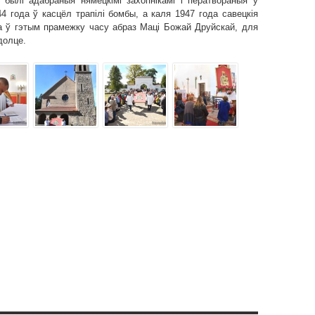
 былі адабраныя нямецкімі захопнікамі і ператвораныя ў
44 года ў касцёл трапілі бомбы, а каля 1947 года савецкія
на ў гэтым прамежку часу абраз Маці Божай Друйскай, для
долце.