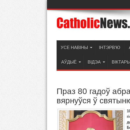
УСЕ НАВІНЫ
ІНТЭРВ’Ю
АЎДЫЁ
ВІДЭА
ВІКТАР
Праз 80 гадоў абр
вярнуўся ў святын
1
г
д
Б