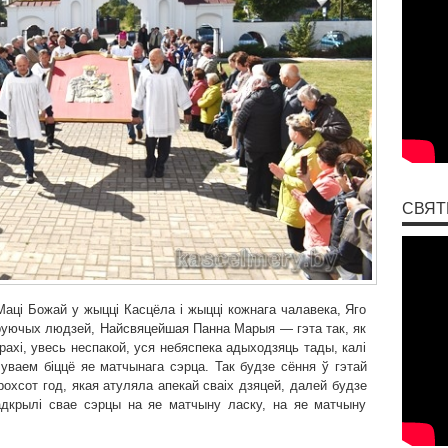
СВЯТ
Маці Божай у жыцці Касцёла і жыцці кожнага чалавека, Яго
руючых людзей, Найсвяцейшая Панна Марыя — гэта так, як
трахі, увесь неспакой, уся небяспека адыходзяць тады, калі
уваем біццё яе матчынага сэрца. Так будзе сёння ў гэтай
трохсот год, якая атуляла апекай сваіх дзяцей, далей будзе
адкрылі свае сэрцы на яе матчыну ласку, на яе матчыну