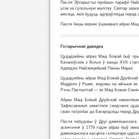
Пасля Эўхарыстыі пробашч парафіі Найс
усім за супольную малітву. Святар заах
месяца, якія будуць адпраўляцца перад 
Пасля Імшы вернікі ўшанавалі абраз Мац
Гістарычная даведка
Цудадзейны абраз Маці Божай быў пры
Качаноўскім з Вільні ў канцы ХVІІ ста
Адведзін Найсвяцейшай Панны Марыі.
Цудадзейны абраз Маці Божай Друйскай з
Maggiore ў Рыме, вядомы на айчыне як 
Рэчы Паспалітай — як Маці Божая Снежна
Абраз Маці Божай Друйскай намаляван
Зафіксаваныя шматлікія сведчанні цуда
сваіх патрэбах да Багародзіцы перад Др
Пасля пабудовы ў Друі дамініканскага
асвячэння ў 1779 годзе абраз быў зме
дамініканскага касцёла і кляштара царск