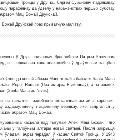
вяцейшай Тройцы ў Друі кс. Сяргей Сурыновіч падзякаваў
воціў парафіянаў да ўдзелу ў набажэнствах першых суботаў
абразом Маці Божай Друйскай.
і Божай Друйскай праз прыватную малітву.
везены ў Друю падчашым браслаўскім Пятром Казімірам
годдзя і першапачаткова знаходзіўся ў драўляным касцёле
’яўляецца копіяй абраза Маці Божай з базылікі Santa Maria
Salus Populi Romani (Пратэктарка Рымлянаў), а на землях
я (Santa Maria ad Nives).
ы на палатне і аздоблены металічнай шатай з каронамі.
ў аздараўленняў і ацаленняў вернікаў, якія звярталіся ў
уйскім абразом Маці Божай.
 мураванага касцёла пад тытулам Апекі Маці Божай і яго
шчаны ў галоўным алтары новай святыні. Пасля закрыцця
імі ўладамі, абраз перадалі ў касцёл Святой Тройцы. У 1943