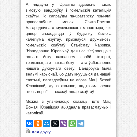
А нядаўна ў Юравічы здзейснілі сваю
зімовую вандроўку і гомельскія каталіцкія
скаўты. Іх сапраўды па-братэрску прынялі
праваслаўныя манахі Свята-Раства-
Багароднічнага мужчынскага манастыра, які
цяпер знаходзіцца ў будынку былога
калегіума езуітаў, прызнаўся дружыновы
гомельскіх скаўтаў Станіслаў Чаропка.
“Наведванне Юравічаў для нас з’яўляецца з
аднаго боку пазнаннем сваёй гісторыі,
традыцыі, а з іншага боку – гэта ўзбагачэнне
нашага духоўнага свету. Вандроўка была
вельмі карыснай, бо датыкнуўшыся да нашай
святыні, паглядзеўшы на абраз Маці Божай
Юравіцкай, душа ажывае, падтрымліваецца
агонь веры”, — сказаў лідар скаўтаў.
Можна з упэненасцю сказаць, што Маці
Божая Юравіцкая аб’яднала праваслаўных і
католікаў.
для друку