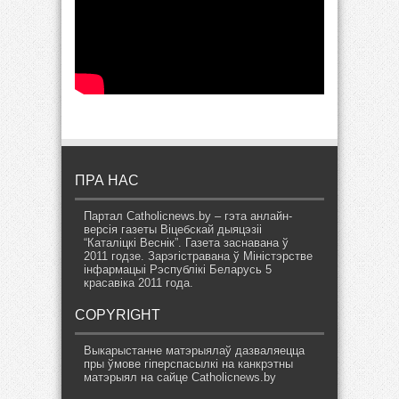
ПРА НАС
Партал Catholicnews.by – гэта анлайн-
версія газеты Віцебскай дыяцэзіі
“Каталіцкі Веснік”. Газета заснавана ў
2011 годзе. Зарэгістравана ў Міністэрстве
інфармацыі Рэспублікі Беларусь 5
красавіка 2011 года.
COPYRIGHT
Выкарыстанне матэрыялаў дазваляецца
пры ўмове гіперспасылкі на канкрэтны
матэрыял на сайце Catholicnews.by