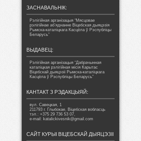
ЗАСНАВАЛЬНІК:
Рэлігійная арганізацыя “Мясцовае
рэлігійнае аб’яднанне Віцебская дыяцэзія
Рымска-каталіцкага Касцёла ў Рэспубліцы
Беларусь”
ВЫДАВЕЦ:
Рэлігійная арганізацыя “Дабрачынная
каталіцкая рэлігійная місія Карытас
Віцебскай дыяцэзіі Рымска-каталіцкага
Касцёла ў Рэспубліцы Беларусь”
КАНТАКТ З РЭДАКЦЫЯЙ:
вул. Савецкая, 1
211793 г. Глыбокае, Віцебская вобласць
тэл.: +375 29 736 53 07,
e-mail: katalickivesnik@gmail.com
САЙТ КУРЫІ ВІЦЕБСКАЙ ДЫЯЦЭЗІІ