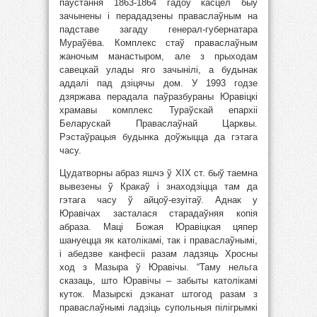
паўстання 1863-1864 гадоў касцёл быў
зачынены і перададзены праваслаўным на
падставе загаду генерал-губернатара
Мураўёва. Комплекс стаў праваслаўным
жаночым манастыром, але з прыходам
савецкай улады яго зачынілі, а будынак
аддалі пад дзіцячы дом. У 1993 годзе
дзяржава перадала паўразбураны Юравіцкі
храмавы комплекс Тураўскай епархіі
Беларускай Праваслаўнай Царквы.
Рэстаўрацыя будынка доўжыцца да гэтага
часу.
Цудатворны абраз яшчэ ў XIX ст. быў таемна
вывезены ў Кракаў і знаходзіцца там да
гэтага часу ў айцоў-езуітаў. Аднак у
Юравічах засталася старадаўняя копія
абраза. Маці Божая Юравіцкая цяпер
шануецца як католікамі, так і праваслаўнымі,
і абедзве канфесіі разам ладзяць Хросны
ход з Мазыра ў Юравічы. “Таму нельга
сказаць, што Юравічы – забыты католікамі
куток. Мазырскі дэканат штогод разам з
праваслаўнымі ладзіць супольныя пілігрымкі