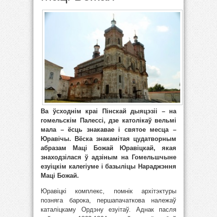
Ва ўсходнім краі Пінскай дыяцэзіі – на
гомельскім Палессі, дзе католікаў вельмі
мала – ёсць знакавае і святое месца –
Юравічы. Вёска знакамітая цудатворным
абразам Маці Божай Юравіцкай, якая
знаходзілася ў адзіным на Гомельшчыне
езуіцкім калегіуме і базыліцы Нараджэння
Маці Божай.
Юравіцкі комплекс, помнік архітэктуры
позняга барока, першапачаткова належаў
каталіцкаму Ордэну езуітаў. Аднак пасля