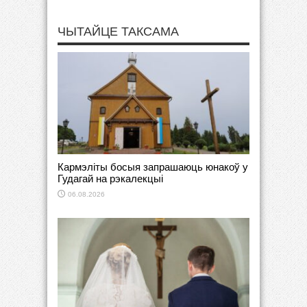
ЧЫТАЙЦЕ ТАКСАМА
Кармэліты босыя запрашаюць юнакоў у
Гудагай на рэкалекцыі
06.08.2026