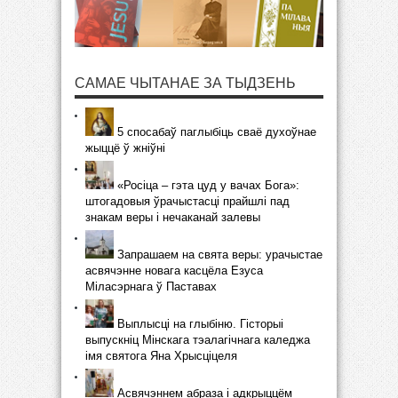
САМАЕ ЧЫТАНАЕ ЗА ТЫДЗЕНЬ
5 спосабаў паглыбіць сваё духоўнае
жыццё ў жніўні
«Росіца – гэта цуд у вачах Бога»:
штогадовыя ўрачыстасці прайшлі пад
знакам веры і нечаканай залевы
Запрашаем на свята веры: урачыстае
асвячэнне новага касцёла Езуса
Міласэрнага ў Паставах
Выплысці на глыбіню. Гісторыі
выпускніц Мінскага тэалагічнага каледжа
імя святога Яна Хрысціцеля
Асвячэннем абраза і адкрыццём