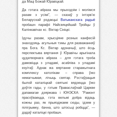
да Маці Божай Юравіцкай.
Да гэтага абраза мы прыходзім і молімся
разам з усімі”, — сказаў у інтэрв’ю
Беларускай рэдакцыі
Ватыканскага радыё
пробашч парафіі Найсвяцейшай Тройцы ў
Калінкавічах кс. Віктар Сініцкі.
Ідучы разам, хрысціяне розных канфесій
знаходзяць агульныя тэмы для разважанняў
пра Бога. Кс. Віктар адзначыў, што ёсць
перспектыва вяртання ў Юравічы арыгінала
цудатворнага абраза – для гэтага трэба
дамовіцца з уладамі, асабліва з уладамі
езуітаў. Аднак жа вяртанне старажытнага
комплексу католікам – справа ўжо
немагчымая, лічыць святар. Рэстаўрацыя
былой каталіцкай святыні вядзецца ўжо
доўгія гады, у гэтым Праваслаўнай Царкве
дапамагае дзяржава і ЮНЭСКА: “Рамонт
прасоўваецца, гэта вельмі добра відаць
кожны раз, як прыязджаем сюды, ідзем у
пілігрымку, бачна, што штосьці робіцца”, —
дадаў каталіцкі пробашч.