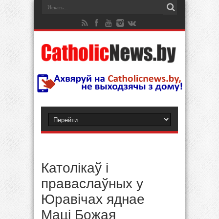
Католікаў і
праваслаўных у
Юравічах яднае
Маці Божая