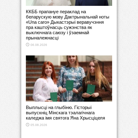
ККББ прапануе пераклад на
беларускую мову Дактрынальнай ноты
«Una caro» Дыкастэрыі веравучэння
пра каштоўнасць сужэнства як
выключнага саюзу і ўзаемнай
прыналежнасці
06.08.2026
Выплысці на глыбіню. Гісторыі
выпускніц Мінскага тэалагічнага
каледжа імя святога Яна Хрысціцеля
05.08.2026