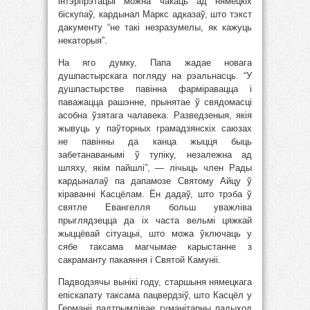
інтэрпрэтацыі можна чакаць ад нямецкіх
біскупаў, кардынал Маркс адказаў, што тэкст
дакументу “не такі незразумелы, як кажуць
некаторыя”.
На яго думку, Папа жадае новага
душпастырскага погляду на рэальнасць. “У
душпастырстве павінна фарміравацца і
паважацца рашэнне, прынятае ў свядомасці
асобна ўзятага чалавека. Разведзеныя, якія
жывуць у паўторных грамадзянскіх саюзах
не павінны да канца жыцця быць
забетанаванымі ў тупіку, незалежна ад
шляху, якім пайшлі”, — лічыць член Рады
кардыналаў па дапамозе Святому Айцу ў
кіраванні Касцёлам. Ён дадаў, што трэба ў
святле Евангелля больш уважліва
прыглядзецца да іх часта вельмі цяжкай
жыццёвай сітуацыі, што можа ўключаць у
сябе таксама магчымае карыстанне з
сакраманту пакаяння і Святой Камуніі.
Падводзячы вынікі году, старшыня нямецкага
епіскапату таксама пацвердзіў, што Касцёл у
Германіі падтрымлівае гуманітарны падыход