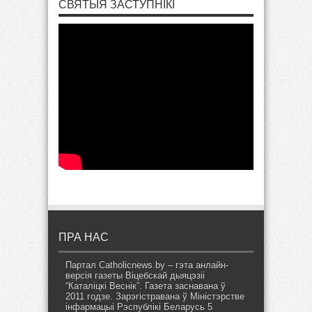
СВЯТЫЯ ЗАСТУПНІКІ
ПРА НАС
Партал Catholicnews.by – гэта анлайн-
версія газеты Віцебскай дыяцэзіі
“Каталіцкі Веснік”. Газета заснавана ў
2011 годзе. Зарэгістравана ў Міністэрстве
інфармацыі Рэспублікі Беларусь 5