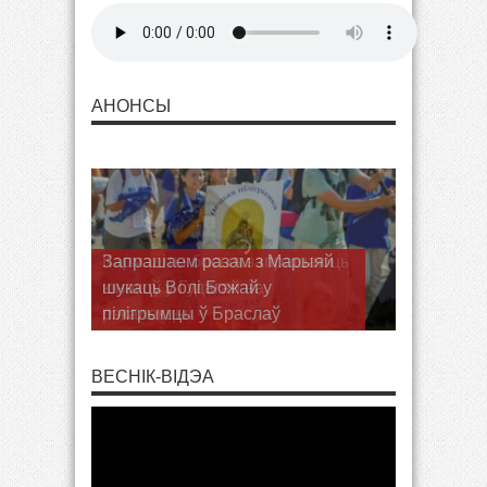
АНОНСЫ
Запрашаем разам з Марыяй
шукаць Волі Божай у
пілігрымцы ў Браслаў
ВЕСНІК-ВІДЭА