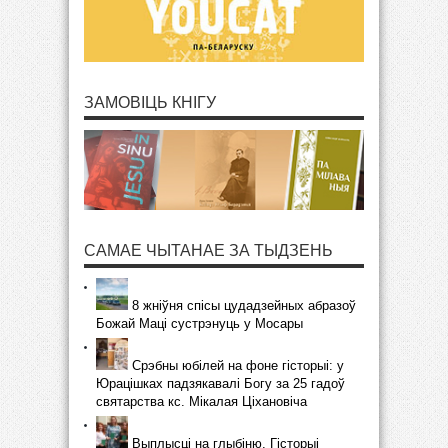
ЗАМОВІЦЬ КНІГУ
САМАЕ ЧЫТАНАЕ ЗА ТЫДЗЕНЬ
8 жніўня спісы цудадзейных абразоў
Божай Маці сустрэнуць у Мосары
Срэбны юбілей на фоне гісторыі: у
Юрацішках падзякавалі Богу за 25 гадоў
святарства кс. Мікалая Ціхановіча
Выплысці на глыбіню. Гісторыі