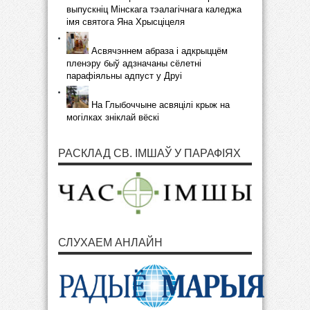
выпускніц Мінскага тэалагічнага каледжа
імя святога Яна Хрысціцеля
Асвячэннем абраза і адкрыццём
пленэру быў адзначаны сёлетні
парафіяльны адпуст у Друі
На Глыбоччыне асвяцілі крыж на
могілках зніклай вёскі
РАСКЛАД СВ. ІМШАЎ У ПАРАФІЯХ
СЛУХАЕМ АНЛАЙН