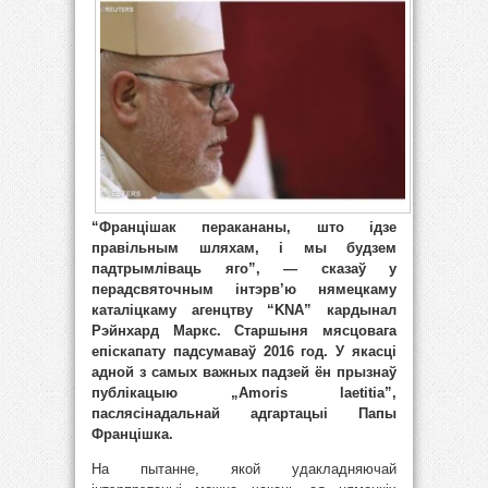
“Францішак перакананы, што ідзе
правільным шляхам, і мы будзем
падтрымліваць яго”, — сказаў у
перадсвяточным інтэрв’ю нямецкаму
каталіцкаму агенцтву “KNA” кардынал
Рэйнхард Маркс. Старшыня мясцовага
епіскапату падсумаваў 2016 год. У якасці
адной з самых важных падзей ён прызнаў
публікацыю „Amoris laetitia”,
паслясінадальнай адгартацыі Папы
Францішка.
На пытанне, якой удакладняючай