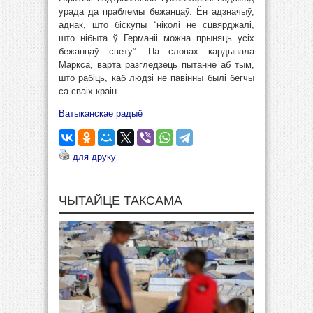
урада да праблемы бежанцаў. Ён адзначыў,
аднак, што біскупы “ніколі не сцвярджалі,
што нібыта ў Германіі можна прыняць усіх
бежанцаў свету”. Па словах кардынала
Маркса, варта разгледзець пытанне аб тым,
што рабіць, каб людзі не павінны былі бегчы
са сваіх краін.
Ватыканскае радыё
для друку
ЧЫТАЙЦЕ ТАКСАМА