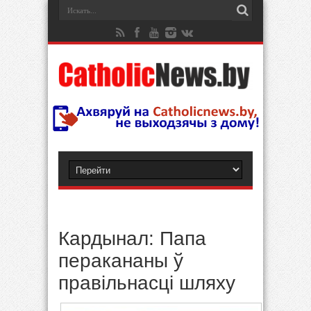
Кардынал: Папа
перакананы ў
правільнасці шляху