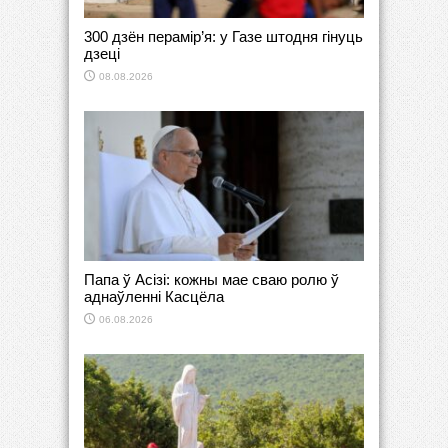
300 дзён перамір’я: у Газе штодня гінуць
дзеці
08.08.2026
Папа ў Асізі: кожны мае сваю ролю ў
аднаўленні Касцёла
06.08.2026