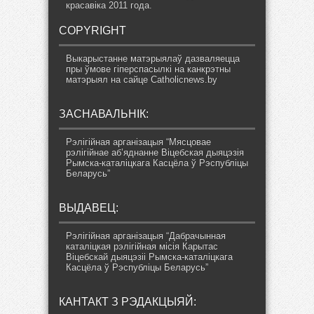
красавіка 2011 года.
COPYRIGHT
Выкарыстанне матэрыялаў дазваляецца
пры ўмове гіперспасылкі на канкрэтны
матэрыял на сайце Catholicnews.by
ЗАСНАВАЛЬНІК:
Рэлігійная арганізацыя “Мясцовае
рэлігійнае аб’яднанне Віцебская дыяцэзія
Рымска-каталіцкага Касцёла ў Рэспубліцы
Беларусь”
ВЫДАВЕЦ:
Рэлігійная арганізацыя “Дабрачынная
каталіцкая рэлігійная місія Карытас
Віцебскай дыяцэзіі Рымска-каталіцкага
Касцёла ў Рэспубліцы Беларусь”
КАНТАКТ З РЭДАКЦЫЯЙ: