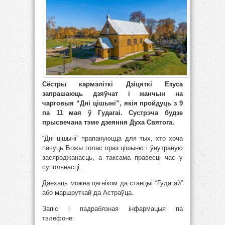
Сёстры кармэліткі Дзіцяткі Езуса
запрашаюць дзяўчат і жанчын на
чарговыя “Дні цішыні”, якія пройдуць з 9
па 11 мая ў Гудагаі. Сустрэча будзе
прысвечана тэме дзеяння Духа Святога.
“Дні цішыні” прапануюцца для тых, хто хоча
пачуць Божы голас праз цішыню і ўнутраную
засяроджанасць, а таксама правесці час у
супольнасці.
Даехаць можна цягніком да станцыі “Гудагай”
або маршруткай да Астраўца.
Запіс і падрабязная інфармацыя па
тэлефоне: