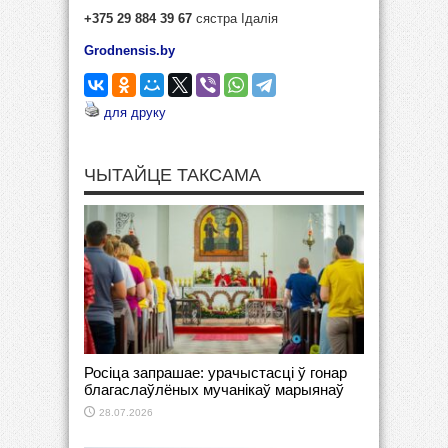
+375 29 884 39 67
сястра Ідалія
Grodnensis.by
для друку
ЧЫТАЙЦЕ ТАКСАМА
Росіца запрашае: урачыстасці ў гонар
благаслаўлёных мучанікаў марыянаў
28.07.2026