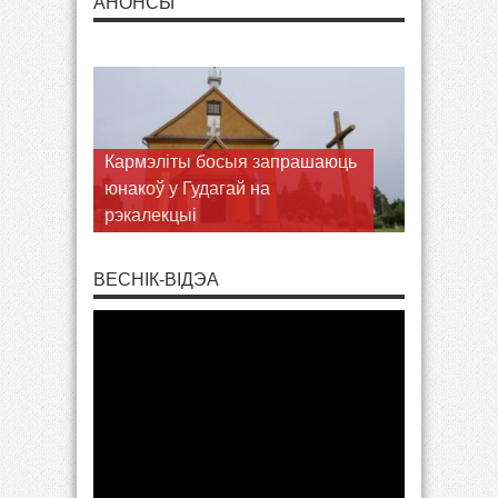
АНОНСЫ
Кармэліты босыя запрашаюць
юнакоў у Гудагай на
рэкалекцыі
ВЕСНІК-ВІДЭА