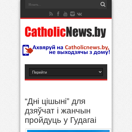
“Дні цішыні” для
дзяўчат і жанчын
пройдуць у Гудагаі