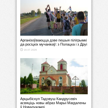
Арганізоўваюцца дзве пешыя пілігрымкі
да росіцкіх мучанікаў: з Полацка і з Друі
16.07.2026
Арцыбіскуп Тадэвуш Кандрусевіч
асвяціць новы абраз Марыі Магдалены
ў Новалукомлі