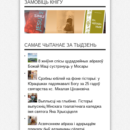
ЗАМОВІЦЬ КНІГУ
САМАЕ ЧЫТАНАЕ ЗА ТЫДЗЕНЬ
8 жніўня спісы цудадзейных абразоў
Божай Маці сустрэнуць у Мосары
Срэбны юбілей на фоне гісторыі: у
Юрацішках падзякавалі Богу за 25 гадоў
святарства кс. Мікалая Ціхановіча
Выплысці на глыбіню. Гісторыі
выпускніц Мінскага тэалагічнага каледжа
імя святога Яна Хрысціцеля
Асвячэннем абраза і адкрыццём
пленэру быў адзначаны сёлетні