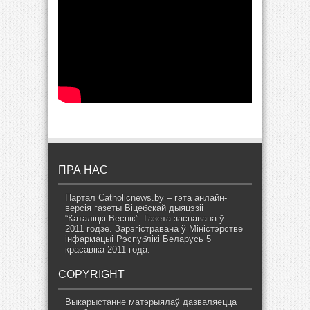
ПРА НАС
Партал Catholicnews.by – гэта анлайн-
версія газеты Віцебскай дыяцэзіі
“Каталіцкі Веснік”. Газета заснавана ў
2011 годзе. Зарэгістравана ў Міністэрстве
інфармацыі Рэспублікі Беларусь 5
красавіка 2011 года.
COPYRIGHT
Выкарыстанне матэрыялаў дазваляецца