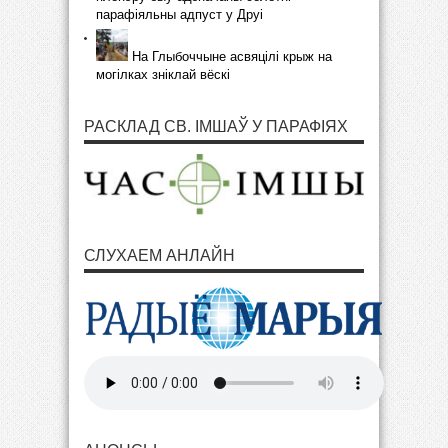
парафіяльны адпуст у Друі
На Глыбоччыне асвяцілі крыж на
могілках зніклай вёскі
РАСКЛАД СВ. ІМШАЎ У ПАРАФІЯХ
СЛУХАЕМ АНЛАЙН