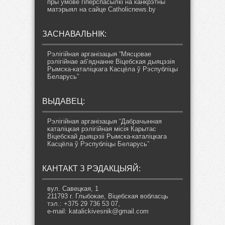
пры ўмове гіперспасылкі на канкрэтны
матэрыял на сайце Catholicnews.by
ЗАСНАВАЛЬНІК:
Рэлігійная арганізацыя “Мясцовае
рэлігійнае аб’яднанне Віцебская дыяцэзія
Рымска-каталіцкага Касцёла ў Рэспубліцы
Беларусь”
ВЫДАВЕЦ:
Рэлігійная арганізацыя “Дабрачынная
каталіцкая рэлігійная місія Карытас
Віцебскай дыяцэзіі Рымска-каталіцкага
Касцёла ў Рэспубліцы Беларусь”
КАНТАКТ З РЭДАКЦЫЯЙ:
вул. Савецкая, 1
211793 г. Глыбокае, Віцебская вобласць
тэл.: +375 29 736 53 07,
e-mail: katalickivesnik@gmail.com