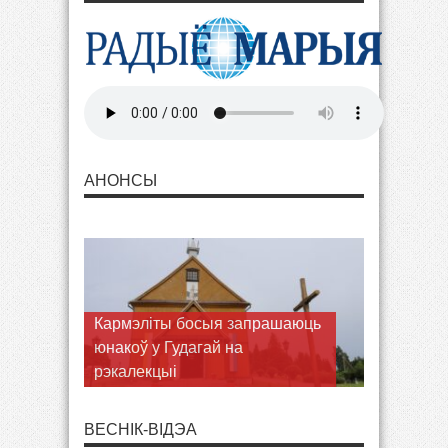
АНОНСЫ
Кармэліты босыя запрашаюць
юнакоў у Гудагай на
рэкалекцыі
ВЕСНІК-ВІДЭА