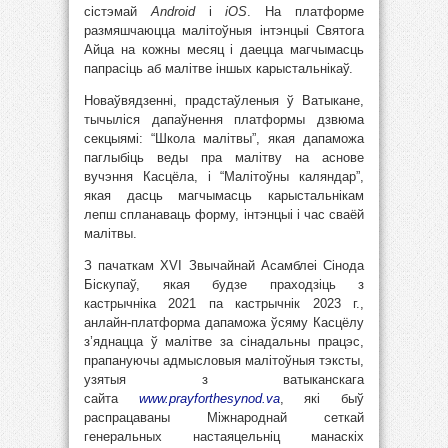
сістэмай
Android
і
iOS
. На платформе
размяшчаюцца малітоўныя інтэнцыі Святога
Айца на кожны месяц і даецца магчымасць
папрасіць аб малітве іншых карыстальнікаў.
Новаўвядзенні, прадстаўленыя ў Ватыкане,
тычыліся дапаўнення платформы дзвюма
секцыямі: “Школа малітвы”, якая дапаможа
паглыбіць веды пра малітву на аснове
вучэння Касцёла, і “Малітоўны каляндар”,
якая дасць магчымасць карыстальнікам
лепш спланаваць форму, інтэнцыі і час сваёй
малітвы.
З пачаткам XVI Звычайнай Асамблеі Сінода
Біскупаў, якая будзе праходзіць з
кастрычніка 2021 па кастрычнік 2023 г.,
анлайн-платформа дапаможа ўсяму Касцёлу
з’яднацца ў малітве за сінадальны працэс,
прапануючы адмысловыя малітоўныя тэксты,
узятыя з ватыканскага
сайта
www.prayforthesynod.va
, які быў
распрацаваны Міжнароднай сеткай
генеральных настаяцельніц манаскіх