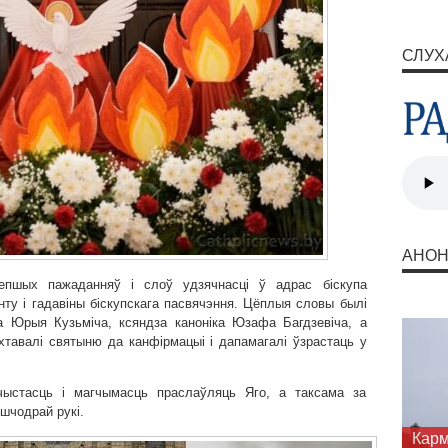
СЛУХ
АНО
епшых пажаданняў і слоў удзячнасці ў адрас біскупа
нту і гадавіны біскупскага пасвячэння. Цёплыя словы былі
а Юрыя Кузьміча, ксяндза каноніка Юзафа Багдзевіча, а
хтавалі святыню да канфірмацыі і дапамагалі ўзрастаць у
чыстасць і магчымасць праслаўляць Яго, а таксама за
 шчодрай рукі.
Запр
Карм
шука