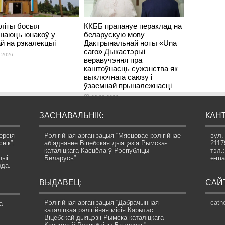
літы босыя
ККББ прапануе пераклад на
шаюць юнакоў у
беларускую мову
ай на рэкалекцыі
Дактрынальнай ноты «Una
caro» Дыкастэрыі
.2026
веравучэння пра
каштоўнасць сужэнства як
выключнага саюзу і
ўзаемнай прыналежнасці
06.08.2026
ЗАСНАВАЛЬНІК:
КАНТ
ерсія
Рэлігійная арганізацыя “Мясцовае рэлігійнае
вул.
нік”.
аб’яднанне Віцебская дыяцэзія Рымска-
2117
каталіцкага Касцёла ў Рэспубліцы
тэл.
цыі
Беларусь”
e-ma
ода.
ВЫДАВЕЦ:
САЙТ
Рэлігійная арганізацыя “Дабрачынная
catho
а
каталіцкая рэлігійная місія Карытас
Віцебскай дыяцэзіі Рымска-каталіцкага