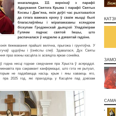
мнагалюдна. 111 вернікаў з парафіі
Адшукання Святога Крыжа і парафіі Святых
Космы і Дам’яна, якія доўгі час рыхтаваліся
да гэтага важнага кроку ў сваім жыцці былі
КАТЭ
благаслаўлёны і мірапамазаны ксяндзом
біскупам Гродзенскай дыяцэзіі Уладзімірам
Гуляем падчас святой Імшы, што
распачалася ў нядзелю а дзявятай гадзіне.
онія бежмавання прайшлі велічна, прыгожа і грунтоўна. У
 гучаў цудоўны і ўзнёслы спеў. Здавалася, Дух Святы
ння праз вокны касцёла іх асвяціла яркае сонейка.
ЗАМО
каў годна несці годнае сведчанне пра Хрыста ў асяроддзі.
менавіта пра сакрамант канфірмацыі, што гэта не рытуал,
торым не падабаецца насіць крыж і яны хаваюць яго,
 пра 2025 год, які праходзіць у Касцёле пад дэвізам
САМА