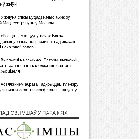
 ў жніўні
8 жніўня спісы цудадзейных абразоў
 Маці сустрэнуць у Мосары
«Росіца – гэта цуд у вачах Бога»:
довыя ўрачыстасці прайшлі пад знакам
і нечаканай залевы
Выплысці на глыбіню. Гісторыі выпускніц
ага тэалагічнага каледжа імя святога
Хрысціцеля
Асвячэннем абраза і адкрыццём пленэру
дзначаны сёлетні парафіяльны адпуст у
ЛАД СВ. ІМШАЎ У ПАРАФІЯХ