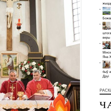
жыццё
Божай
штога
веры 
Мінск
Яна 
быў а
Друі
РАСК