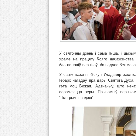
У святочны дзень і сама Імша, і цырым
храме на працягу ўсяго набажэнства
благаславіў вернікаў, бо падчас бежмава
У сваім казанні біскуп Уладзімір заклі
Іерарх нагадаў пра дары Святога Духа, 
гэта моц Божая. Адзначыў, што нека
саромеюцца веры. Прыпомніў вернікам
“Пілігрымы надзеі”.