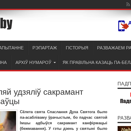
АПЫТАННЕ
РЭПАРТАЖ
ГІСТОРЫЯ
РАЗВАЖАЕМ Р
ЫНА
АРХІЎ НУМАРОЎ
ЯК ПРАВІЛЬНА КАЗАЦЬ ПА-БЕ
ПАДПІ
уляй удзяліў сакрамант
раўцы
Сёлета свята Спаслання Духа Святога было
па-асабліваму ўрачыстым, бо падчас святой
РАЗВ
Імшы адбыўся сакрамант канфірмацыі
(бежмавання). У гэты дзень у святыні было