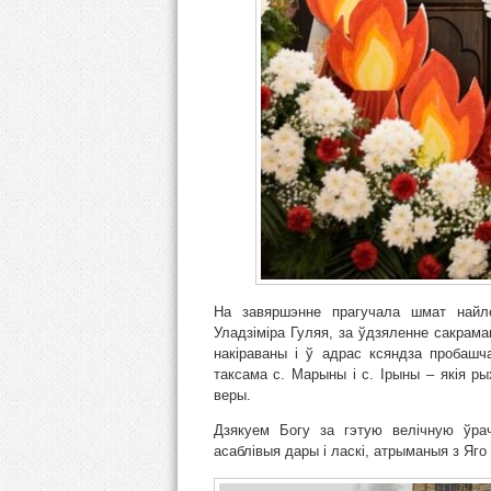
На завяршэнне прагучала шмат найл
Уладзіміра Гуляя, за ўдзяленне сакрама
накіраваны і ў адрас ксяндза пробашч
таксама с. Марыны і с. Ірыны – якія ры
веры.
Дзякуем Богу за гэтую велічную ўра
асаблівыя дары і ласкі, атрыманыя з Яго