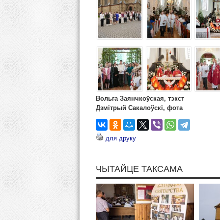
Вольга Заянчкоўская, тэкст
Дзмітрый Сакалоўскі, фота
для друку
ЧЫТАЙЦЕ ТАКСАМА