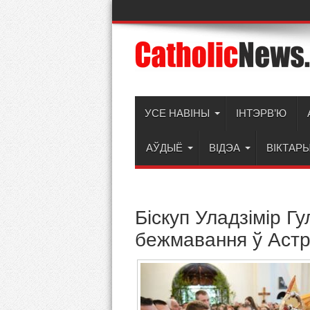
УСЕ НАВІНЫ
ІНТЭРВ’Ю
АЎДЫЁ
ВІДЭА
ВІКТАР
Біскуп Уладзімір Г
бежмавання ў Аст