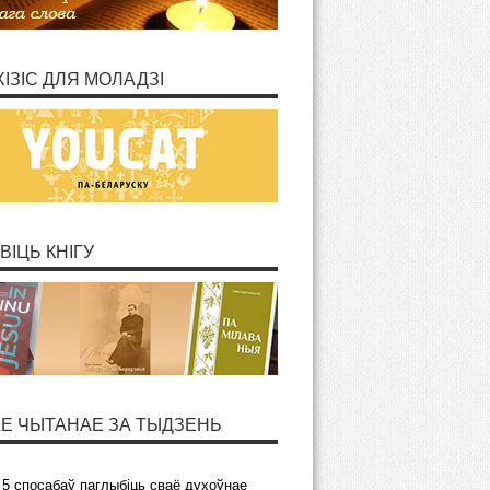
ХІЗІС ДЛЯ МОЛАДЗІ
ВІЦЬ КНІГУ
Е ЧЫТАНАЕ ЗА ТЫДЗЕНЬ
5 спосабаў паглыбіць сваё духоўнае