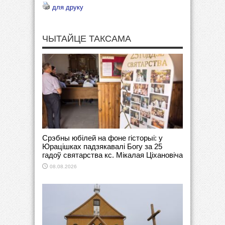
для друку
ЧЫТАЙЦЕ ТАКСАМА
Срэбны юбілей на фоне гісторыі: у
Юрацішках падзякавалі Богу за 25
гадоў святарства кс. Мікалая Ціхановіча
08.08.2026