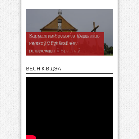
Запрашаем разам з Марыяй
шукаць Волі Божай у
пілігрымцы ў Браслаў
ВЕСНІК-ВІДЭА