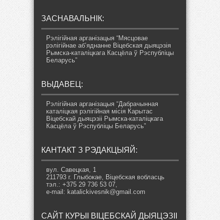
ЗАСНАВАЛЬНІК:
Рэлігійная арганізацыя “Мясцовае
рэлігійнае аб’яднанне Віцебская дыяцэзія
Рымска-каталіцкага Касцёла ў Рэспубліцы
Беларусь”
ВЫДАВЕЦ:
Рэлігійная арганізацыя “Дабрачынная
каталіцкая рэлігійная місія Карытас
Віцебскай дыяцэзіі Рымска-каталіцкага
Касцёла ў Рэспубліцы Беларусь”
КАНТАКТ З РЭДАКЦЫЯЙ:
вул. Савецкая, 1
211793 г. Глыбокае, Віцебская вобласць
тэл.: +375 29 736 53 07,
e-mail: katalickivesnik@gmail.com
САЙТ КУРЫІ ВІЦЕБСКАЙ ДЫЯЦЭЗІІ