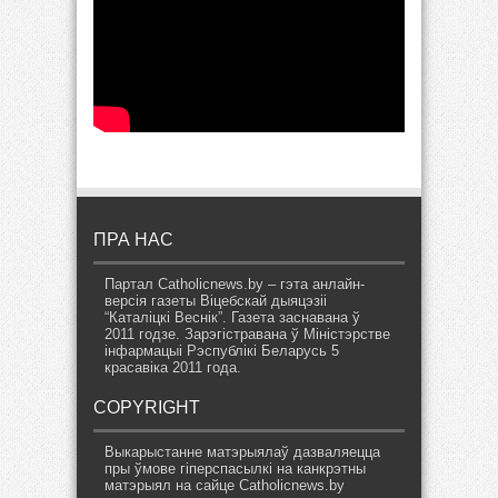
ПРА НАС
Партал Catholicnews.by – гэта анлайн-
версія газеты Віцебскай дыяцэзіі
“Каталіцкі Веснік”. Газета заснавана ў
2011 годзе. Зарэгістравана ў Міністэрстве
інфармацыі Рэспублікі Беларусь 5
красавіка 2011 года.
COPYRIGHT
Выкарыстанне матэрыялаў дазваляецца
пры ўмове гіперспасылкі на канкрэтны
матэрыял на сайце Catholicnews.by