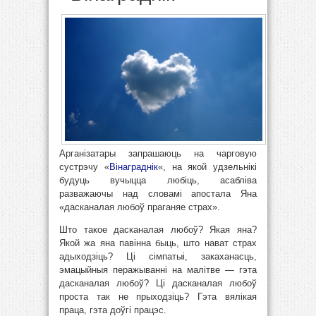
Арганізатары запрашаюць на чарговую
сустрэчу «
Вінаграднік
«, на якой удзельнікі
будуць вучыцца любіць, асабліва
разважаючы над словамі апостала Яна
«дасканалая любоў праганяе страх».
Што такое дасканалая любоў? Якая яна?
Якой жа яна павінна быць, што нават страх
адыходзіць? Ці сімпатыі, закаханасць,
эмацыйныя перажыванні на малітве — гэта
дасканалая любоў? Ці дасканалая любоў
проста так не прыходзіць? Гэта вялікая
праца, гэта доўгі працэс.