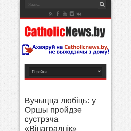
Вучыцца любіць: у
Оршы пройдзе
сустрэча
«Вінаграднік»