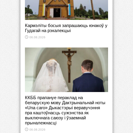
Кармэліты босыя запрашаюць юнакоў у
Гудагай на рэкалекцыі
06.08.2026
ККББ прапануе пераклад на
беларускую мову Дактрынальнай ноты
«Una caro» Дыкастэрыі веравучэння
пра каштоўнасць сужэнства як
выключнага саюзу і ўзаемнай
прыналежнасці
06.08.2026