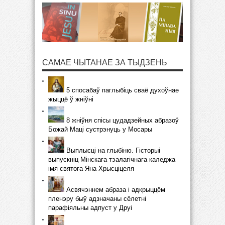
САМАЕ ЧЫТАНАЕ ЗА ТЫДЗЕНЬ
5 спосабаў паглыбіць сваё духоўнае
жыццё ў жніўні
8 жніўня спісы цудадзейных абразоў
Божай Маці сустрэнуць у Мосары
Выплысці на глыбіню. Гісторыі
выпускніц Мінскага тэалагічнага каледжа
імя святога Яна Хрысціцеля
Асвячэннем абраза і адкрыццём
пленэру быў адзначаны сёлетні
парафіяльны адпуст у Друі