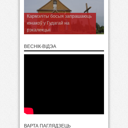
Кармэліты босыя запрашаюць
юнакоў у Гудагай на
рэкалекцыі
ВЕСНІК-ВІДЭА
ВАРТА ПАГЛЯДЗЕЦЬ