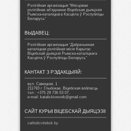
Рэлігійная арганізацыя “Мясцовае
рэлігійнае аб’яднанне Віцебская дыяцэзія
Рымска-каталіцкага Касцёла ў Рэспубліцы
Беларусь”
ВЫДАВЕЦ:
Рэлігійная арганізацыя “Дабрачынная
каталіцкая рэлігійная місія Карытас
Віцебскай дыяцэзіі Рымска-каталіцкага
Касцёла ў Рэспубліцы Беларусь”
КАНТАКТ З РЭДАКЦЫЯЙ:
вул. Савецкая, 1
211793 г. Глыбокае, Віцебская вобласць
тэл.: +375 29 736 53 07,
e-mail: katalickivesnik@gmail.com
САЙТ КУРЫІ ВІЦЕБСКАЙ ДЫЯЦЭЗІІ
catholicvitebsk.by