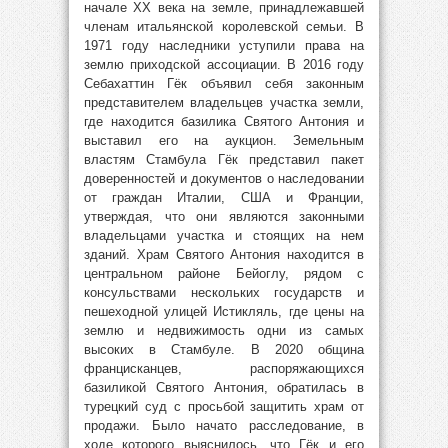
начале XX века на земле, принадлежавшей
членам итальянской королевской семьи. В
1971 году наследники уступили права на
землю приходской ассоциации. В 2016 году
Себахаттин Гёк объявил себя законным
представителем владельцев участка земли,
где находится базилика Святого Антония и
выставил его на аукцион. Земельным
властям Стамбула Гёк представил пакет
доверенностей и документов о наследовании
от граждан Италии, США и Франции,
утверждая, что они являются законными
владельцами участка и стоящих на нем
зданий. Храм Святого Антония находится в
центральном районе Бейоглу, рядом с
консульствами нескольких государств и
пешеходной улицей Истикляль, где цены на
землю и недвижимость одни из самых
высоких в Стамбуле. В 2020 община
францисканцев, распоряжающихся
базиликой Святого Антония, обратилась в
турецкий суд с просьбой защитить храм от
продажи. Было начато расследование, в
ходе которого выяснилось, что Гёк и его