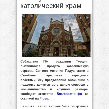
католический храм
Себахаттин Гёк, гражданин Турции,
пытавшийся продать католическую
церковь Святого Антония Падуанского в
Стамбуле, арестован турецкими
властями.Гёку предъявлено обвинение в
подделке документов с целью совершить
мошенничество в крупном размере,
сообщает агентство
Благовест-инфо
со
ссылкой на
Fides
.
Базилика Святого Антония была построена в