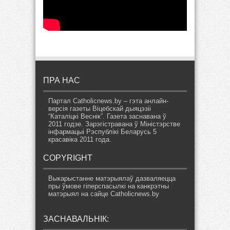
ПРА НАС
Партал Catholicnews.by – гэта анлайн-
версія газеты Віцебскай дыяцэзіі
“Каталіцкі Веснік”. Газета заснавана ў
2011 годзе. Зарэгістравана ў Міністэрстве
інфармацыі Рэспублікі Беларусь 5
красавіка 2011 года.
COPYRIGHT
Выкарыстанне матэрыялаў дазваляецца
пры ўмове гіперспасылкі на канкрэтны
матэрыял на сайце Catholicnews.by
ЗАСНАВАЛЬНІК: