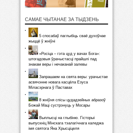
САМАЕ ЧЫТАНАЕ ЗА ТЫДЗЕНЬ
5 спосабаў паглыбіць сваё духоўнае
жыццё ў жніўні
«Росіца – гэта цуд у вачах Бога»:
штогадовыя ўрачыстасці прайшлі пад
знакам веры і нечаканай залевы
Запрашаем на свята веры: урачыстае
асвячэнне новага касцёла Езуса
Міласэрнага ў Паставах
8 жніўня спісы цудадзейных абразоў
Божай Маці сустрэнуць у Мосары
Выплысці на глыбіню. Гісторыі
выпускніц Мінскага тэалагічнага каледжа
імя святога Яна Хрысціцеля