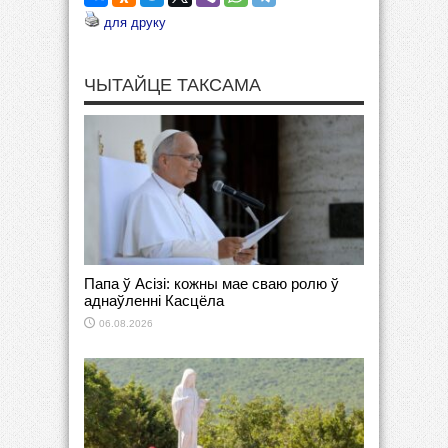
для друку
ЧЫТАЙЦЕ ТАКСАМА
Папа ў Асізі: кожны мае сваю ролю ў
аднаўленні Касцёла
06.08.2026