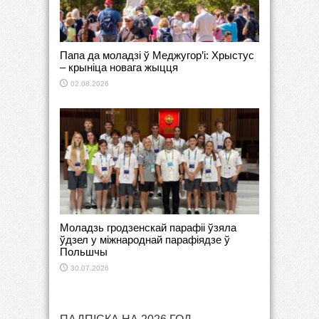
Папа да моладзі ў Меджугор’і: Хрыстус
– крыніца новага жыцця
02.08.2026
Моладзь гродзенскай парафіі ўзяла
ўдзел у міжнароднай парафіядзе ў
Польшчы
30.07.2026