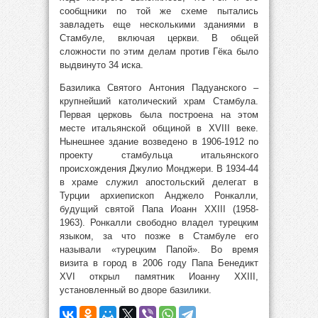
сообщники по той же схеме пытались
завладеть еще несколькими зданиями в
Стамбуле, включая церкви. В общей
сложности по этим делам против Гёка было
выдвинуто 34 иска.
Базилика Святого Антония Падуанского –
крупнейший католический храм Стамбула.
Первая церковь была построена на этом
месте итальянской общиной в XVIII веке.
Нынешнее здание возведено в 1906-1912 по
проекту стамбульца итальянского
происхождения Джулио Монджери. В 1934-44
в храме служил апостольский делегат в
Турции архиепископ Анджело Ронкалли,
будущий святой Папа Иоанн XXIII (1958-
1963). Ронкалли свободно владел турецким
языком, за что позже в Стамбуле его
называли «турецким Папой». Во время
визита в город в 2006 году Папа Бенедикт
XVI открыл памятник Иоанну XXIII,
установленный во дворе базилики.