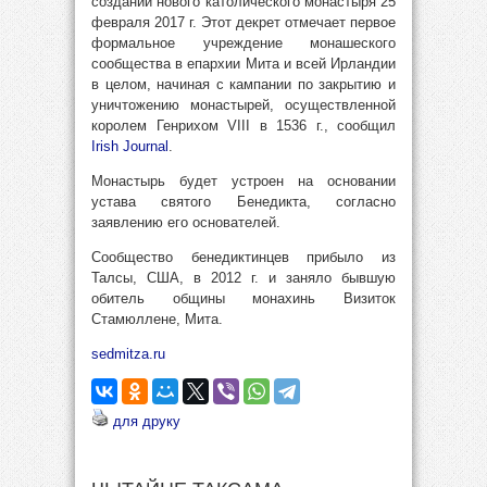
создании нового католического монастыря 25
февраля 2017 г. Этот декрет отмечает первое
формальное учреждение монашеского
сообщества в епархии Мита и всей Ирландии
в целом, начиная с кампании по закрытию и
уничтожению монастырей, осуществленной
королем Генрихом VIII в 1536 г., сообщил
Irish Journal
.
Монастырь будет устроен на основании
устава святого Бенедикта, согласно
заявлению его основателей.
Сообщество бенедиктинцев прибыло из
Талсы, США, в 2012 г. и заняло бывшую
обитель общины монахинь Визиток
Стамюллене, Мита.
sedmitza.ru
для друку