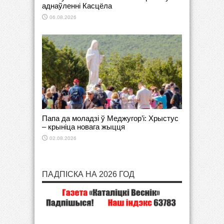
аднаўленні Касцёла
06.08.2026
Папа да моладзі ў Меджугор’і: Хрыстус
– крыніца новага жыцця
02.08.2026
ПАДПІСКА НА 2026 ГОД