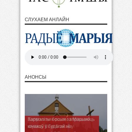
СЛУХАЕМ АНЛАЙН
АНОНСЫ
Запрашаем разам з Марыяй
шукаць Волі Божай у