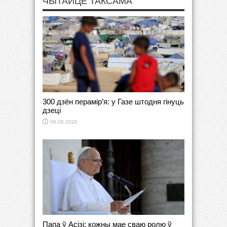
ЧЫТАЙЦЕ ТАКСАМА
300 дзён перамір’я: у Газе штодня гінуць
дзеці
08.08.2026
Папа ў Асізі: кожны мае сваю ролю ў