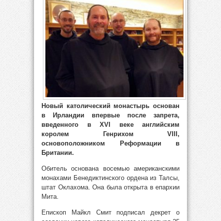
Новый католический монастырь основан
в Ирландии впервые после запрета,
введенного в XVI веке английским
королем Генрихом VIII,
основоположником Реформации в
Британии.
Обитель основана восемью американскими
монахами Бенедиктинского ордена из Талсы,
штат Оклахома. Она была открыта в епархии
Мита.
Епископ Майкл Смит подписал декрет о