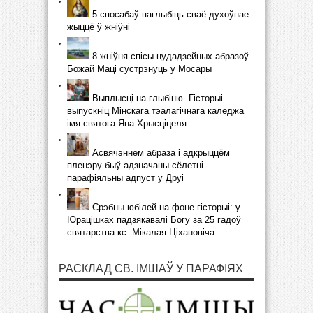
5 спосабаў паглыбіць сваё духоўнае
жыццё ў жніўні
8 жніўня спісы цудадзейных абразоў
Божай Маці сустрэнуць у Мосары
Выплысці на глыбіню. Гісторыі
выпускніц Мінскага тэалагічнага каледжа
імя святога Яна Хрысціцеля
Асвячэннем абраза і адкрыццём
пленэру быў адзначаны сёлетні
парафіяльны адпуст у Друі
Срэбны юбілей на фоне гісторыі: у
Юрацішках падзякавалі Богу за 25 гадоў
святарства кс. Мікалая Ціхановіча
РАСКЛАД СВ. ІМШАЎ У ПАРАФІЯХ