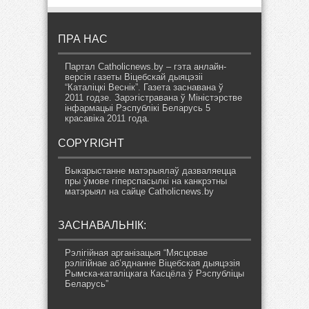
ПРА НАС
Партал Catholicnews.by – гэта анлайн-
версія газеты Віцебскай дыяцэзіі
“Каталіцкі Веснік”. Газета заснавана ў
2011 годзе. Зарэгістравана ў Міністэрстве
інфармацыі Рэспублікі Беларусь 5
красавіка 2011 года.
COPYRIGHT
Выкарыстанне матэрыялаў дазваляецца
пры ўмове гіперспасылкі на канкрэтны
матэрыял на сайце Catholicnews.by
ЗАСНАВАЛЬНІК:
Рэлігійная арганізацыя “Мясцовае
рэлігійнае аб’яднанне Віцебская дыяцэзія
Рымска-каталіцкага Касцёла ў Рэспубліцы
Беларусь”