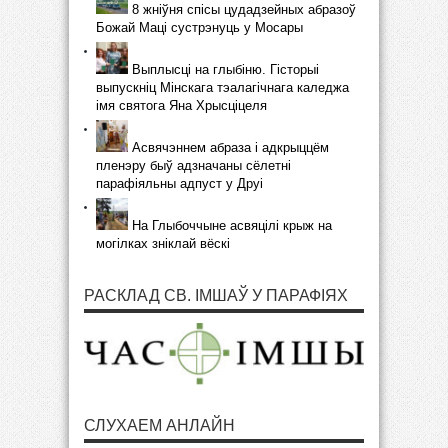
8 жніўня спісы цудадзейных абразоў
Божай Маці сустрэнуць у Мосары
Выплысці на глыбіню. Гісторыі
выпускніц Мінскага тэалагічнага каледжа
імя святога Яна Хрысціцеля
Асвячэннем абраза і адкрыццём
пленэру быў адзначаны сёлетні
парафіяльны адпуст у Друі
На Глыбоччыне асвяцілі крыж на
могілках зніклай вёскі
РАСКЛАД СВ. ІМШАЎ У ПАРАФІЯХ
СЛУХАЕМ АНЛАЙН