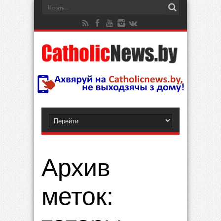
Архив
меток: