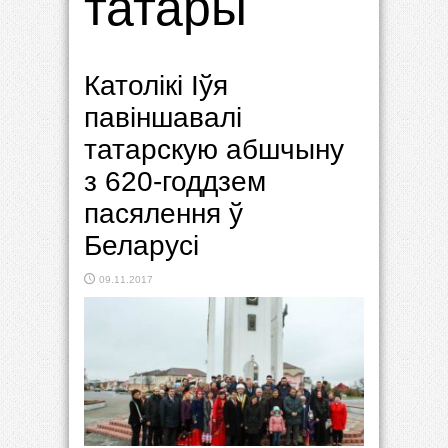
татары
Католікі Іўя
павіншавалі
татарскую абшчыну
з 620-годдзем
пасялення ў
Беларусі
09.11.2017