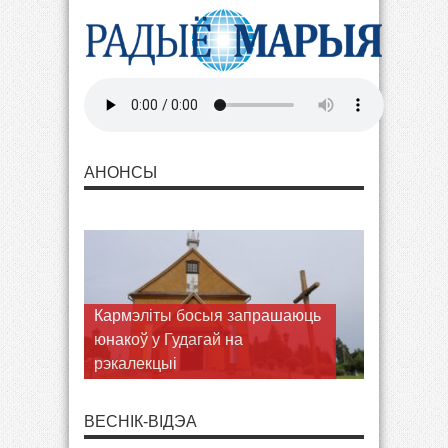
АНОНСЫ
Кармэліты босыя запрашаюць
юнакоў у Гудагай на
рэкалекцыі
ВЕСНІК-ВІДЭА