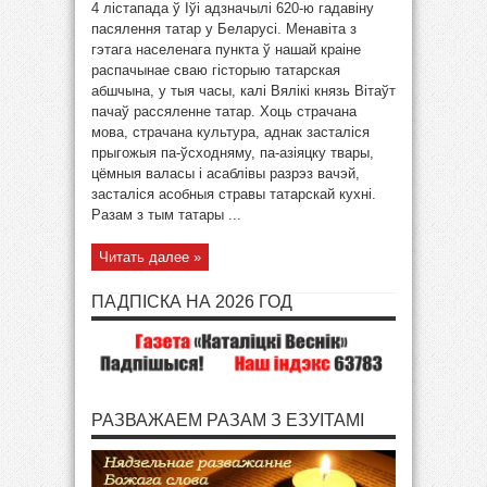
4 лістапада ў Іўі адзначылі 620-ю гадавіну
пасялення татар у Беларусі. Менавіта з
гэтага населенага пункта ў нашай краіне
распачынае сваю гісторыю татарская
абшчына, у тыя часы, калі Вялікі князь Вітаўт
пачаў рассяленне татар. Хоць страчана
мова, страчана культура, аднак засталіся
прыгожыя па-ўсходняму, па-азіяцку твары,
цёмныя валасы і асаблівы разрэз вачэй,
засталіся асобныя стравы татарскай кухні.
Разам з тым татары ...
Читать далее »
ПАДПІСКА НА 2026 ГОД
РАЗВАЖАЕМ РАЗАМ З ЕЗУІТАМІ