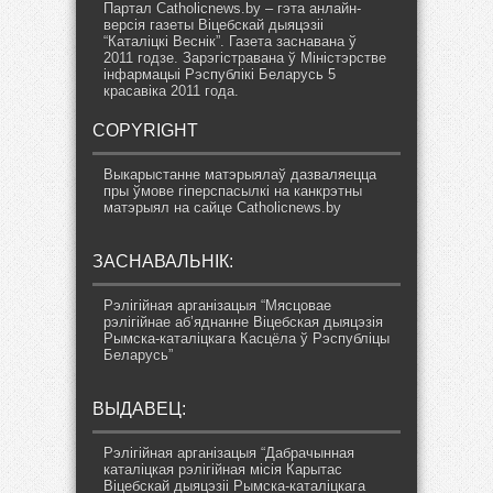
Партал Catholicnews.by – гэта анлайн-
версія газеты Віцебскай дыяцэзіі
“Каталіцкі Веснік”. Газета заснавана ў
2011 годзе. Зарэгістравана ў Міністэрстве
інфармацыі Рэспублікі Беларусь 5
красавіка 2011 года.
COPYRIGHT
Выкарыстанне матэрыялаў дазваляецца
пры ўмове гіперспасылкі на канкрэтны
матэрыял на сайце Catholicnews.by
ЗАСНАВАЛЬНІК:
Рэлігійная арганізацыя “Мясцовае
рэлігійнае аб’яднанне Віцебская дыяцэзія
Рымска-каталіцкага Касцёла ў Рэспубліцы
Беларусь”
ВЫДАВЕЦ:
Рэлігійная арганізацыя “Дабрачынная
каталіцкая рэлігійная місія Карытас
Віцебскай дыяцэзіі Рымска-каталіцкага