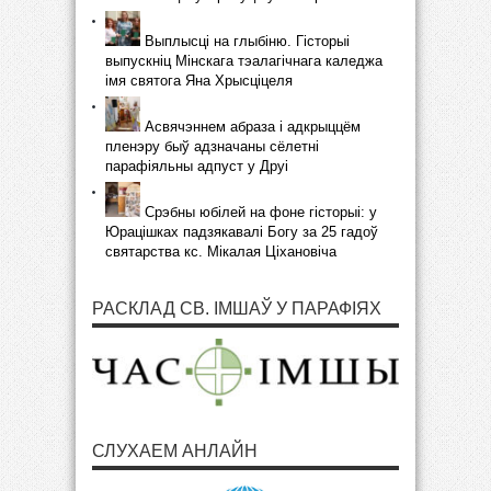
Выплысці на глыбіню. Гісторыі
выпускніц Мінскага тэалагічнага каледжа
імя святога Яна Хрысціцеля
Асвячэннем абраза і адкрыццём
пленэру быў адзначаны сёлетні
парафіяльны адпуст у Друі
Срэбны юбілей на фоне гісторыі: у
Юрацішках падзякавалі Богу за 25 гадоў
святарства кс. Мікалая Ціхановіча
РАСКЛАД СВ. ІМШАЎ У ПАРАФІЯХ
СЛУХАЕМ АНЛАЙН