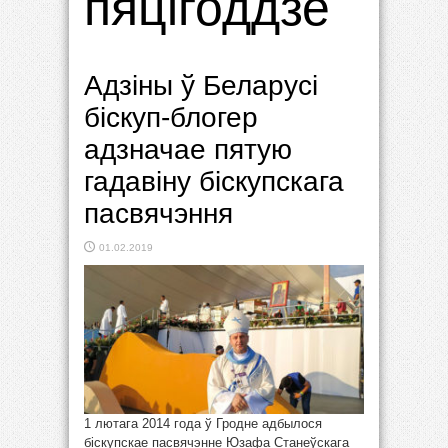
пяцігоддзе
Адзіны ў Беларусі
біскуп-блогер
адзначае пятую
гадавіну біскупскага
пасвячэння
01.02.2019
1 лютага 2014 года ў Гродне адбылося
біскупскае пасвячэнне Юзафа Станеўскага