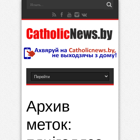
Архив
меток: