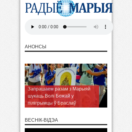
АНОНСЫ
Запрашаем разам з Марыяй
шукаць Волі Божай у
пілігрымцы ў Браслаў
ВЕСНІК-ВІДЭА