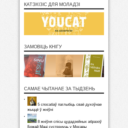
КАТЭХІЗІС ДЛЯ МОЛАДЗІ
ЗАМОВІЦЬ КНІГУ
САМАЕ ЧЫТАНАЕ ЗА ТЫДЗЕНЬ
5 спосабаў паглыбіць сваё духоўнае
жыццё ў жніўні
8 жніўня спісы цудадзейных абразоў
Божай Маці сустрэнуць у Мосары