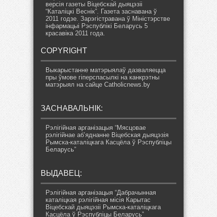
версія газеты Віцебскай дыяцэзіі
“Каталіцкі Веснік”. Газета заснавана ў
2011 годзе. Зарэгістравана ў Міністэрстве
інфармацыі Рэспублікі Беларусь 5
красавіка 2011 года.
COPYRIGHT
Выкарыстанне матэрыялаў дазваляецца
пры ўмове гіперспасылкі на канкрэтны
матэрыял на сайце Catholicnews.by
ЗАСНАВАЛЬНІК:
Рэлігійная арганізацыя “Мясцовае
рэлігійнае аб’яднанне Віцебская дыяцэзія
Рымска-каталіцкага Касцёла ў Рэспубліцы
Беларусь”
ВЫДАВЕЦ:
Рэлігійная арганізацыя “Дабрачынная
каталіцкая рэлігійная місія Карытас
Віцебскай дыяцэзіі Рымска-каталіцкага
Касцёла ў Рэспубліцы Беларусь”