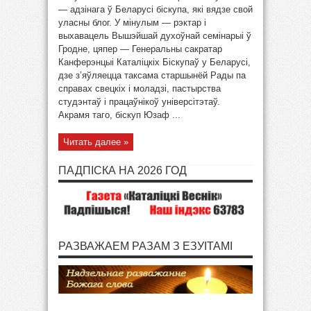
— адзінага ў Беларусі біскупа, які вядзе свой
уласны блог. У мінулым — рэктар і
выхавацель Вышэйшай духоўнай семінарыі ў
Гродне, цяпер — Генеральны сакратар
Канферэнцыі Каталіцкіх Біскупаў у Беларусі,
дзе з’яўляецца таксама старшынёй Рады па
справах свецкiх i моладзі, пастырства
студэнтаў і працаўнікоў універсітэтаў.
Акрамя таго, біскуп Юзаф ...
Читать далее »
ПАДПІСКА НА 2026 ГОД
РАЗВАЖАЕМ РАЗАМ З ЕЗУІТАМІ